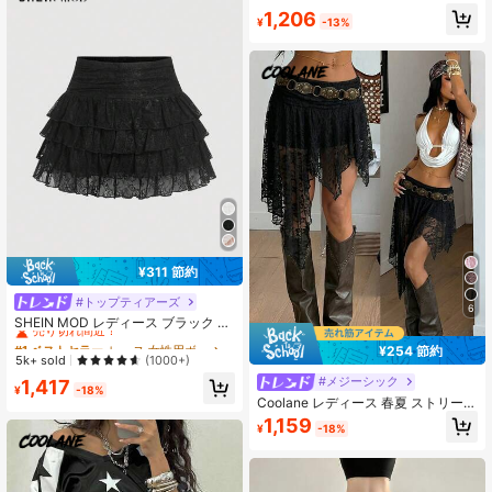
ィスカート カジュアル バケーション
1,206
¥
-13%
¥311 節約
#トップティアーズ
#1 ベストセラー
レース 女性用ボトムス
6
売り切れ間近！
SHEIN MOD レディース ブラック レ
ース フリルヘム ミニスカート、バレ
#1 ベストセラー
#1 ベストセラー
レース 女性用ボトムス
レース 女性用ボトムス
¥254 節約
ンタインデー バケーション コーデ、
売り切れ間近！
売り切れ間近！
5k+ sold
(1000+)
クラブウェア セクシー
#1 ベストセラー
レース 女性用ボトムス
#メジーシック
1,417
¥
-18%
売り切れ間近！
Coolane レディース 春夏 ストリート
ウェア ヴィンテージ ボヘミアン ビ
1,159
¥
-18%
ーチ ファッション Y2K レース 快適
伸縮性 ホワイト ミニ 非対称 フリル
スカート スカート