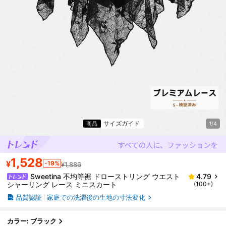
サイズガイド
商品
1/4
1,528
¥
-19%
¥1,886
Sweetina 不均等裾 ドローストリング ウエスト
4.79
シャーリング レース ミニスカート
(100+)
品質認証
家庭での洗濯後の生地の寸法変化
カラー: ブラック