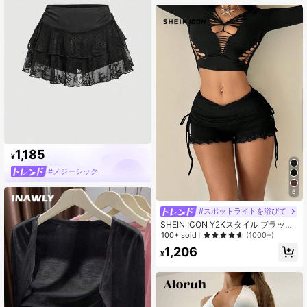
ミニドレス
1,185
¥
#メジーシック
6
#スポットライトを浴びて
SHEIN ICON Y2Kスタイル ブラック
スリムフィット ドローストリング ウ
100+ sold
(1000+)
エスト ラッフルヘム装飾 快適カジュ
1,206
アルショーツアウトフィット
¥