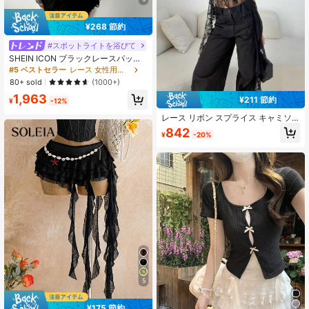
¥268 節約
#スポットライトを浴びて
SHEIN ICON ブラックレースパッチ
ワークストラップレスブラトップ&多
#5 ベストセラー
レース 女性用ミニドレス
層ケーキミニドレス、レディース夏
80+ sold
(1000+)
ドレス
1,963
¥211 節約
¥
-12%
レース リボン スプライス キャミソ
ール、無地レーススプライス アシン
842
¥
-20%
メトリー/非対称 ビーチ ホリデー カ
ジュアル デート、春夏秋 ブラック
5
¥175 節約