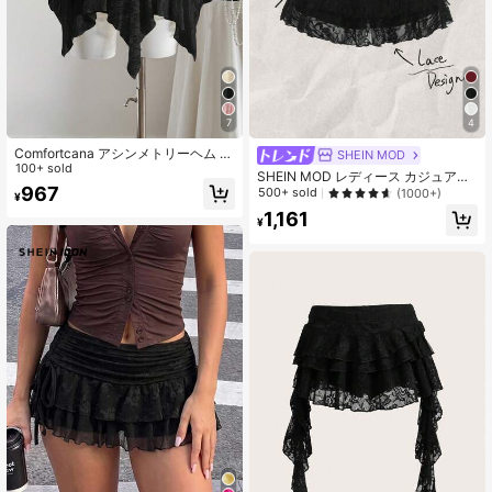
488K フォロワー
4.91
7
4
Comfortcana アシンメトリーヘム シ
SHEIN MOD
ョート カジュアルスカート
100+ sold
SHEIN MOD レディース カジュアル
967
ドローストリング ウエスト リボン
500+ sold
(1000+)
¥
フリル レース 2重スカート、デイリ
1,161
ーウェアに適しています
¥