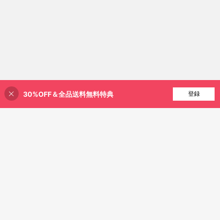
30%OFF＆全品送料無料特典
買い物かごに追加
登録
19% 割引！