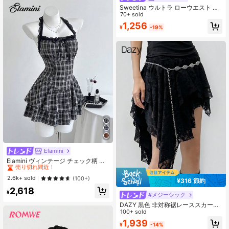
Sweetina ウルトラ ローウエスト シ
ャーリング リボン フロント 高スリ
70+ sold
ット レイヤード グリッター メッシ
1,256
¥
-19%
ュ ミニスカート
Elamini
#1 ベストセラー
Aライン 女性のショートドレス
売り切れ間近！
Elamini ヴィンテージ チェック柄 レ
ース パッチワーク セクシー ホルタ
#1 ベストセラー
#1 ベストセラー
Aライン 女性のショートドレス
Aライン 女性のショートドレス
ーネック ノースリーブ 春夏新作 ウ
売り切れ間近！
売り切れ間近！
2.6k+ sold
(100+)
¥316 節約
エストシェイプ スリム見え ティアー
#1 ベストセラー
Aライン 女性のショートドレス
2,618
ドドレス ホットガールスタイル 織り
¥
#メジーシック
売り切れ間近！
生地 レディースワンピース
DAZY 黒色 非対称裾レーススカート
オールシーズン フェスティバル ラッ
100+ sold
フル
1,939
¥
-14%