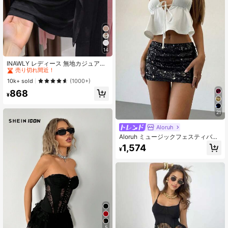
14
#1 ベストセラー
作物 レディース軽量カーディガン
売り切れ間近！
INAWLY レディース 無地カジュアル
薄手カーディガン、春夏用
#1 ベストセラー
#1 ベストセラー
作物 レディース軽量カーディガン
作物 レディース軽量カーディガン
売り切れ間近！
売り切れ間近！
10k+ sold
(1000+)
#1 ベストセラー
作物 レディース軽量カーディガン
868
¥
売り切れ間近！
21
Aloruh
Aloruh ミュージックフェスティバル
ピンクのスパンコール ローウエスト
1,574
¥
ミニショーツ 若い女性向け
5