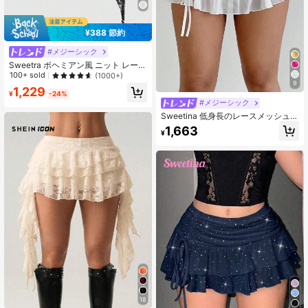
¥388 節約
#メジーシック
Sweetra ボヘミアン風 ニット レース
フリル 非対称裾 ウエストギャザー
100+ sold
(1000+)
レディース ミニスカート
9
1,229
¥
-24%
#メジーシック
Sweetina 低身長のレースメッシュ
ダブルレイヤープリーツスカート、
1,663
¥
スリット付き
18