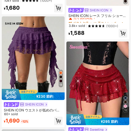
10k+ sold
(1000+)
ボヘミアンシック
1,680
¥
SHEIN ICON
#1 ベストセラー
に 高ストレッチ 女性用ボトムス
売り切れ間近！
SHEIN ICON レース フリル ショート
パンツ ソリッドカラー
#1 ベストセラー
#1 ベストセラー
に 高ストレッチ 女性用ボトムス
に 高ストレッチ 女性用ボトムス
売り切れ間近！
売り切れ間近！
3.8k+ sold
(1000+)
#1 ベストセラー
に 高ストレッチ 女性用ボトムス
1,588
¥
売り切れ間近！
18
¥230 節約
SHEIN ICON
SHEIN ICON ウエストが低めのバカ
12
ンススタイルのカジュアルでセクシ
60+ sold
ーな白レースフリルヘムミニスカー
1,690
¥295 節約
¥
-12%
ト、露出防止用の安全ショーツ付き
Sweetina