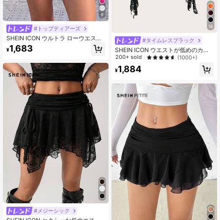
9
18
#トップティアーズ
SHEIN ICON ウルトラ ローウエスト
#タイムレスブラック
レース&メッシュ ダブルレイヤー プ
1,683
SHEIN ICON ウエストが低めのカジ
¥
リーツ ラップタイ ハイスリット レ
ュアルレースウェーブ裾スカート、
200+ sold
(1000+)
ディーススカート
露出防止用安全ショートパンツ付
1,884
き、バカンス用
¥
#メジーシック