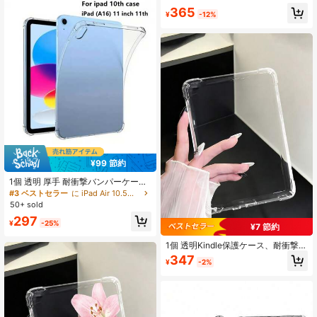
1th Gen (2024発売)、Libra Colour 7
365
インチ、Clara Colour、Fire HD 10
¥
-12%
タブレット (11th/13th Gen、2021/2
023発売)に対応。コーナー落下保
護、全身透明保護カバー、シリコン
ソフトシェル。
¥99 節約
1個 透明 厚手 耐衝撃バンパーケース
iPad (A16) 第11世代 (2025年モデル)
#3 ベストセラー
に iPad Air 10.5インチ 2019 ベーシックパッドケース
/ 第10世代 Appleタブレット対応、ク
50+ sold
リアバックカバー、DIYカスタマイズ
297
可能
¥
-25%
¥7 節約
1個 透明Kindle保護ケース、耐衝撃、
フルカバー透明シェル、シリコンソ
347
¥
-2%
フトケース、Kindle Paperwhite 11th
Gen 2021/Kindle Paperwhite 12th G
en 2024/Kindle (11th Gen-2024 Mo
del)対応、クララカラー/ブラック&
ホワイト