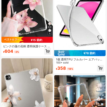
5
¥15 節約
ピンクの蓮の花柄 透明保護ケース Ki
ndle Paperwhite 11世代(2021年)/12
604
¥
-2%
世代(2024年)/Kindle 11世代(2024
¥78 節約
年)用、クララカラー/モノクロ、耐衝
1個 透明TPU フルカバー エアバッグ
撃、全面保護ソフトシリコンシェル
衝撃吸収 クリアシリコン ソフトカバ
100+ sold
1個入り
ー iPad Air 4/5/6/7、7/8/9/10、11 A
358
¥
-18%
16(2025)対応 新学期 2026 学生アク
セサリー