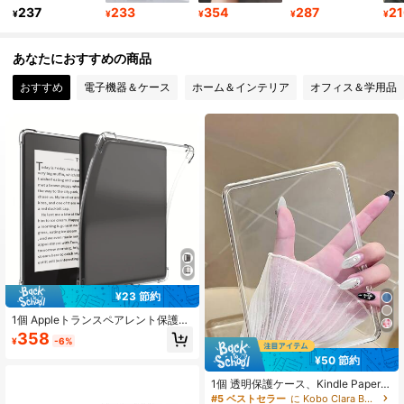
11K フォロワー
4.91
237
233
354
287
2
¥
¥
¥
¥
¥
あなたにおすすめの商品
11K フォロワー
4.91
おすすめ
電子機器＆ケース
ホーム＆インテリア
オフィス＆学用品
11K フォロワー
4.91
11K フォロワー
4.91
11K フォロワー
4.91
¥23 節約
1個 Appleトランスペアレント保護ケ
ース、耐衝撃、全面カバークリアケ
358
¥
-6%
ース、シリコンソフトシェル、Kindl
eに適しています
¥50 節約
1個 透明保護ケース、Kindle Paperw
hite 12th Gen (2024発売)、Kindle 1
#5 ベストセラー
に Kobo Clara Bw 2024（6インチ） ベーシックパッドケース