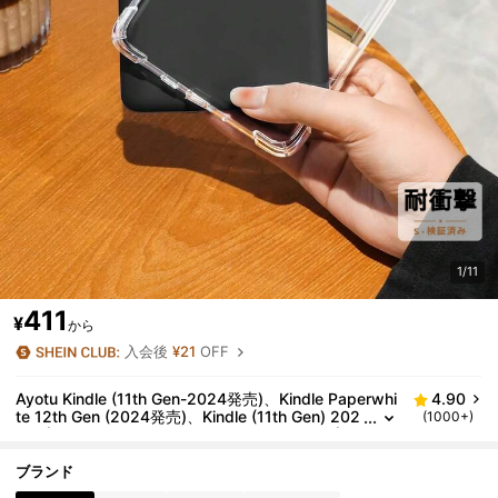
1/11
411
¥
から
入会後
¥21
OFF
Ayotu Kindle (11th Gen-2024発売)、Kindle Paperwhi
4.90
te 12th Gen (2024発売)、Kindle (11th Gen) 202
(1000+)
2発売、Kindle Paperwhite 11th Gen 2021発売、
Libra Color 7インチ、Clara Color/Monochrome 6イン
チ、Fire HD10 (2023)、Fire HD8 (2015/2016/2017)
ブランド
用 1個 透明 シリコン 保護ケース、耐衝撃、全面保護