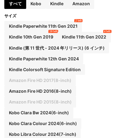
ソフトシリコンプロテクターシェル
すべて
Kobo
Kindle
Amazon
サイズ
2 left
Kindle Paperwhite 11th Gen 2021
10 left
4 left
Kindle 10th Gen 2019
Kindle 11th Gen 2022
Kindle (第 11 世代 - 2024 年リリース) (6 インチ)
Kindle Paperwhite 12th Gen 2024
Kindle Colorsoft Signature Edition
Amazon Fire HD 2017(8-inch)
Amazon Fire HD 2016(8-inch)
Amazon Fire HD 2015(8-inch)
Kobo Clara Bw 2024(6-inch)
Kobo Clara Colour 2024(6-inch)
Kobo Libra Colour 2024(7-inch)