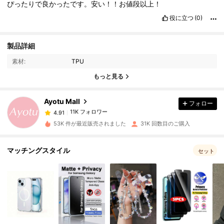
ぴったりで良かったです。安い！！お値段以上！
役に立つ
(0)
11K フォロワー
4.91
製品詳細
素材:
TPU
11K フォロワー
4.91
もっと見る
Ayotu Mall
フォロー
11K フォロワー
4.91
k***w
は
1日前
に購入しました
53K 件が最近販売されました
31K 回数目のご購入
11K フォロワー
4.91
マッチングスタイル
セット
11K フォロワー
4.91
11K フォロワー
4.91