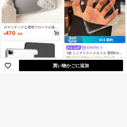
ロマンチックな透明フローラル保護
ケース: ファッショナブルなユリの
470
¥
-6%
花、スタイリッシュなチャームを演
出。iPad Pro 11インチ、Air 2、Air 5t
¥33 節約
h Gen (2022)、Air 11インチ (M2) (2
024)、Air 11インチ (M3) (2025)、そ
ElleChic
の他のモデルに対応。個人使用やギ
1個 ミニマリストスタイル 透明Kindl
フトにも適しています。
e保護ケース、耐衝撃フルカバーソフ
#9 ベストセラー
に Kobo Clara Bw 2024（6インチ） ベーシックパッドケース
トシェル、Kindle 11th Gen 2022/Ki
384
買い物かごに追加
ndle Paperwhite 12th Gen 2024/Kin
¥
-8%
dle Colorsoft Signature Edition、Cla
ra Colour/Bw/2E対応、学校再開 | オ
フィス&学習用品 | 高級ギフト
透明アクリル製保護ケース iPa
NEW
d Air 11 13 M2 2025 M3対応、マル
539
¥
-13%
チアングル折りたたみY型スタンド対
応、A16 11th Gen 2024 Air 5 Air 4 1
0.9 9th Gen 8th Gen 7th Gen 10.2 5t
h Gen 6th Gen 9.7 10th Gen 2021 Pr