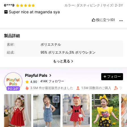
6***9
カラー: ダスティピンク / サイズ: 2-3Y
Super
nice
at
maganda
sya
役に立つ
(0)
製品詳細
414K フォロワー
4.90
素材:
ポリエステル
組成:
95% ポリエステル,5% ポリウレタン
414K フォロワー
4.90
もっと見る
Playful Pals
フォロー
414K フォロワー
4.90
8***9
は
1日前
に購入しました
3.5M 件が最近販売されました
1.5M 回数目のご購入
フォ
414K フォロワー
4.90
414K フォロワー
4.90