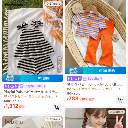
ストスタイル ネイビーブルーセット
0-3 Years
ベビー、ベビーガール サマー
¥198 節約
10
¥1 節約
Bebeilu
SHEIN ベビーガール かわいい夏カジ
Playful Pals
ュアル 多用途 ニット カラフルスト
#2 ベストセラー
オレンジ 女の子用ベビーセット
Playful Pals ベビーガール ホリデー
ライプ 半袖トップス&ウエスト伸縮
90+ sold
アウトフィット クリスマス カジュア
パンツセット
#1 ベストセラー
ブラック 女の子用ベビーセット
788
ルアウトフィット レッド ホルターネ
¥
-20%
概算
500+ sold
ックトップ&ショーツ 夏用2ピースセ
1,312
¥
概算
ット! ニットジャカード生地製、ユニ
ークなジャカードデザインがドレス
0-3 Years
の芸術性を高め、トップのスカート
デザインと肩のリボン装飾が小さな
0-3 Years
女の子の純真さと甘さを演出しま
す。晴れたビーチ、賑やかな遊び