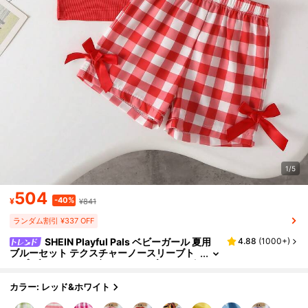
1/5
504
-40%
¥
¥841
ランダム割引 ¥337 OFF
SHEIN Playful Pals ベビーガール 夏用
4.88
(
1000+
)
ブルーセット テクスチャーノースリーブト
ップ ブルーチェック柄ショーツ ブルーリボ
ン装飾 デイリーお出かけ必需品
カラー: レッド&ホワイト