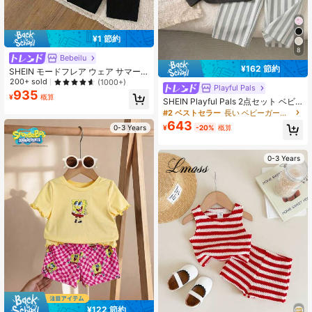
¥1 節約
8
Bebeilu
¥162 節約
SHEIN モードフレア ウェア サマー
アウトフィット、ベビーガールズ カ
200+ sold
(1000+)
Playful Pals
ジュアル シンプル 半袖Tシャツ ショ
935
¥
概算
ーツセット、ホワイト ブラック、春
SHEIN Playful Pals 2点セット ベビ
夏シーズンに適しています
ー女の子 夏用 ファッション シンプ
#2 ベストセラー
長い ベビーガールズTシャツコーデ
ル ストリート ホワイト 半袖Tシャツ
643
¥
-20%
概算
0-3 Years
黒刺繍胸飾り付き アプリコットスト
ライプパンツセット 普段使い・通学
向け
0-3 Years
¥122 節約