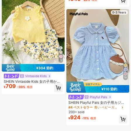
0-3 Years
5
¥304 節約
Vintaside Kids
18
SHEIN Vintaside Kids 女の子用かわ
709
いいジャカード柄ベストとジャカー
¥
-30%
概算
¥110 節約
ド柄ショーツセット、春夏
Playful Pals
SHEIN Playful Pals 女の子用カジュ
アルファッション カレッジストライ
#4 ベストセラー
青い ベビーガールのドレス
プ パフスリーブシャツドレス、春夏
200+ sold
のお出かけや日常着、学校に最適
924
¥
-11%
概算