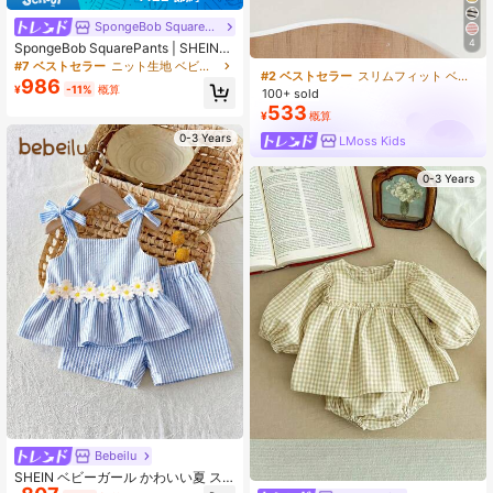
SpongeBob SquarePants
4
SpongeBob SquarePants | SHEIN
女の子用 夏カジュアル バケーション
#7 ベストセラー
ニット生地 ベビーガールズTシャツコーデ
#2 ベストセラー
スリムフィット ベビーガールズタンクトップコーデ
通勤 かわいいカートゥーン プリント
986
¥
-11%
概算
100+ sold
レタストリム 半袖Tシャツ とチェッ
カーボードショーツセット
533
¥
概算
0-3 Years
LMoss Kids
0-3 Years
Bebeilu
SHEIN ベビーガール かわいい夏 ス
トライプ リボン ノースリーブ トッ