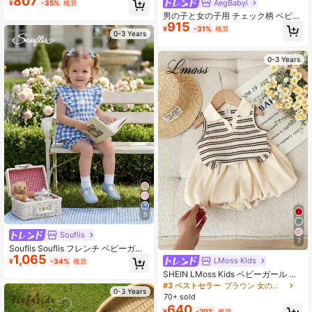
807
AegBabyi
¥
-35%
概算
プス&ウエスト ゴム ショーツ セット
男の子と女の子用 チェック柄 ベビー
915
服 2点セット、韓国スタイル アウタ
¥
-31%
概算
0-3 Years
ー 秋用
0-3 Years
5
Souflis
7
Souflis Souflis フレンチ ベビーガー
1,065
ルズ ブルー&ホワイト ストライプ チ
LMoss Kids
¥
-34%
概算
ェック柄 フリルスリーブ 刺繍トッ
SHEIN LMoss Kids ベビーガール か
プ、かわいいフリルショーツ セット
わいい夏 ストライプ ポロカラー タ
#3 ベストセラー
ブラウン 女の子用ベビーセット
アップ、カジュアルスクール向け夏
0-3 Years
ンクトップ とエラスティックウエス
パーティー服
70+ sold
ト フリルショーツ セット
640
¥
-20%
概算