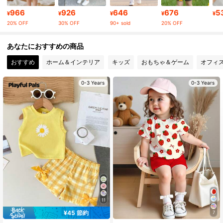
414K フォロワー
4.90
966
926
646
676
5
¥
¥
¥
¥
¥
20% OFF
30% OFF
90+ sold
20% OFF
414K フォロワー
4.90
あなたにおすすめの商品
おすすめ
ホーム＆インテリア
キッズ
おもちゃ＆ゲーム
オフィ
414K フォロワー
4.90
0-3 Years
0-3 Years
414K フォロワー
4.90
414K フォロワー
4.90
414K フォロワー
4.90
11
¥45 節約
7