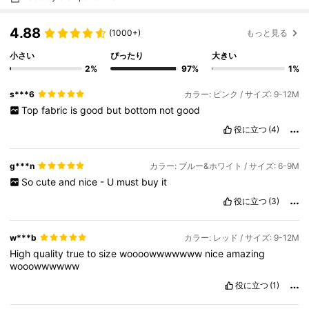
4.88
(1000+)
もっと見る
小さい
ぴったり
大きい
2%
97%
1%
s***6
カラー: ピンク / サイズ: 9-12M
Top
fabric
is
good
but
bottom
not
good
役に立つ
(4)
g***n
カラー: ブルー&ホワイト / サイズ: 6-9M
So
cute
and
nice
-
U
must
buy
it
役に立つ
(3)
w***b
カラー: レッド / サイズ: 9-12M
High
quality
true
to
size
woooowwwwwww
nice
amazing
wooowwwwww
役に立つ
(1)