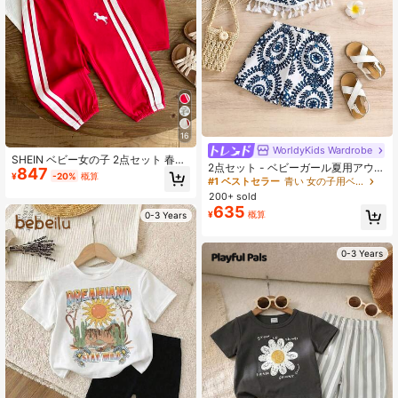
16
WorldyKids Wardrobe
SHEIN ベビー女の子 2点セット 春用
2点セット - ベビーガール夏用アウト
847
カジュアル・スポーツデイリースタ
¥
-20%
概算
フィット、ブルー&ホワイトヴィンテ
#1 ベストセラー
青い 女の子用ベビーセット
イル ゆったり刺繍装飾スーツ、パフ
ージ柄2ピースセット、タッセルキャ
200+ sold
スリーブラウンドカラートップス&ス
ミソール+マッチングショーツ、バケ
635
トライプ装飾ロングパンツ
¥
概算
0-3 Years
ーションスタイルアイキャッチング
キュートアウトフィット
0-3 Years