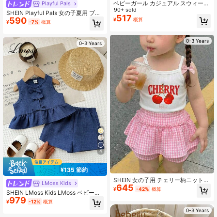
ベビーガール カジュアル スウィート
Playful Pals
キュート リボン、ストロベリー、フ
90+ sold
SHEIN Playful Pals 女の子夏用 ブル
ローラルプリント ラウンドネック 半
517
590
ーテクスチャートップス ノースリー
¥
概算
¥
-7%
概算
袖Tシャツ とレギンスセット、春夏
ブ と チェック柄ショーツセット ブ
シーズンに適しています
ルーリボンアクセント、日常着に最
適
0-3 Years
0-3 Years
4
¥135 節約
SHEIN 女の子用 チェリー柄ニットキ
LMoss Kids
645
ャミソールとチェック柄ウエストゴ
¥
-42%
概算
SHEIN LMoss Kids LMoss ベビーガ
ムショーツセット
979
ール クルーネック リボン装飾 フリ
¥
-12%
概算
ルヘム トップス＆ショーツセット、
0-3 Years
カジュアル キュート 無地 ミニマリ