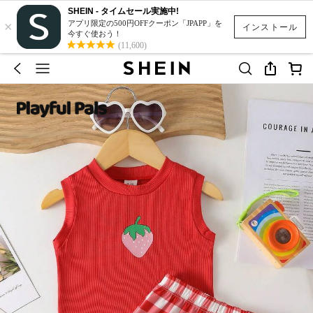
SHEIN - タイムセール実施中!
×
アプリ限定の500円OFFクーポン「JPAPP」を
インストール
今すぐ使おう！
(11,600)