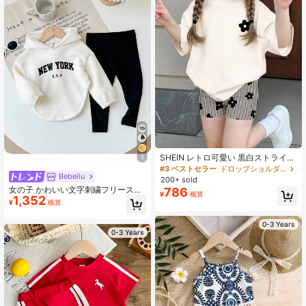
場、温かい家族の集まりなど、あら
ゆるパーティーアクティビティに最
適です。
SHEIN レトロ可愛い 黒白ストライ
5
プ、ミニフローラルプリント、ベビ
#3 ベストセラー
ドロップショルダー ベビーガールズTシャツコーデ
Bebeilu
ーガール カジュアル ミニマリスト
200+ sold
ラウンドネック ルーズ 半袖Tシャツ
女の子 かわいい文字刺繍フリースフ
786
¥
概算
とスキニーバイクショーツ セット、
1,352
ーデッドアシンメトリートップ&ウエ
¥
概算
春夏シーズン向け
スト伸縮性ブラックパンツセット 秋
冬
0-3 Years
0-3 Years