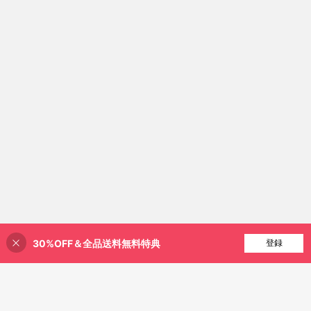
30%OFF＆全品送料無料特典
買い物かごに追加
登録
40% 割引！