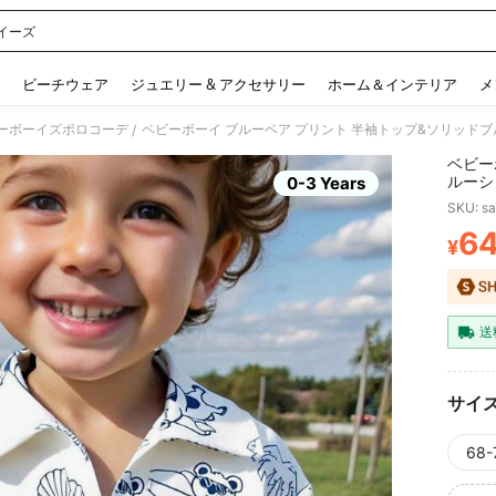
イーズ
 and down arrow keys to navigate search 検索履歴 and 人気ワード. Press Enter to 
ビーチウェア
ジュエリー & アクセサリー
ホーム＆インテリア
メ
ーボーイズポロコーデ
ベビーボーイ ブルーベア プリント 半袖トップ&ソリッド
/
ベビー
ルーシ
0-3 Years
SKU: s
6
¥
PR
送
サイ
68-