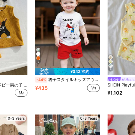
9
8
¥342 節約
親子スタイルキッズアウトフィット | 「Daddy Is My Hero」プリントセット、愛らしい手描きスーパーヒーローデザインが特徴。このセットは、清潔感のある白いTシャツと鮮やかな赤いショーツを組み合わせたものです。遊び心のあるスーパーヒーロープリントは、日常のお出かけや家族旅行に最適で、夏を柔らかく甘い雰囲気で満たします！快適でかわいく、写真映えも抜群 - 赤ちゃんからパパへの一番甘いラブレターです。
Playful
-44%
SHEIN 2枚セット ベビー男の子 夏用 カジュアル かわいい カートゥーンベア柄 フード付きタンクトップ＆ショーツ キッズセット
¥435
¥1,102
0-3 Years
0-3 Years