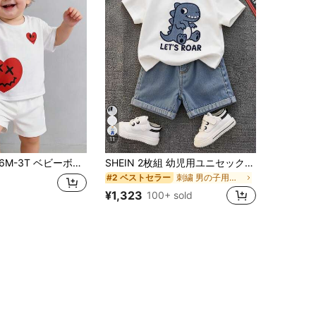
11
ャツ&ウエスト ゴム ショーツ セット、バレンタインデー 要素、乳児&幼児アウトフィット、ソフト&ストレッチ、ホリデーの集まり、カジュアルな外出に適しています。ホワイト ベビーボーイ服 バレンタインデー ベビー服 かわいい幼児セット
SHEIN 2枚組 幼児用ユニセックスベビーボーイ/ガール カジュアル かわいい恐竜刺繍半袖Tシャツとデニムショーツセット、ベビーボーイアウトフィット、ベビーボーイ夏服、ストリートウェア
刺繍 男の子用ベビーセット
#2 ベストセラー
¥1,323
100+ sold