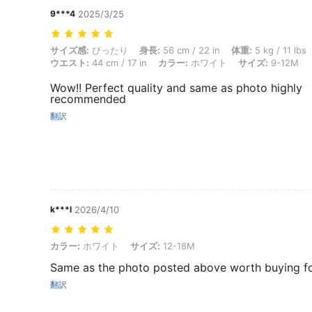
9***4
2025/3/25
サイズ感: ぴったり, 身長: 56 cm / 22 in, 体重: 5 kg / 11 lbs, ヒップ: 41
サイズ感:
ぴったり
身長:
56 cm / 22 in
体重:
5 kg / 11 lbs
ウエスト:
44 cm / 17 in
カラー:
ホワイト
サイズ:
9-12M
Wow!! Perfect quality and same as photo highly
recommended
翻訳
k***l
2026/4/10
カラー: ホワイト, サイズ: 12-18M
カラー:
ホワイト
サイズ:
12-18M
Same as the photo posted above worth buying f
翻訳