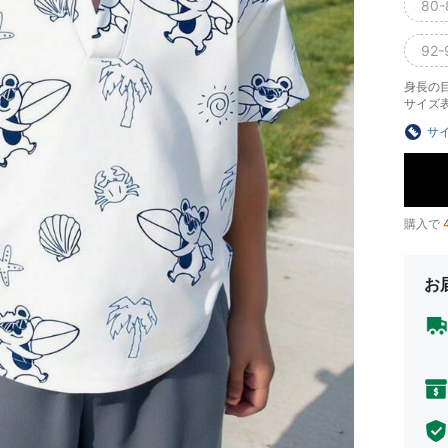
80-
92-
身長の
サイズ
サ
購入で
お