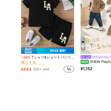
5
¥348 節約
ブラック ベビーボーイズTシャツコーデ
#3 ベストセラー
Tシャツ&ショートパンツ セット ベビーボーイ ストリート スタイル レタープリント 春・夏用
Playful Pals
-44%
残り 6 点
SHEIN Playful Pals 2点セット ベビー男の子 カジュアル 万能 ファッション かわいいクマパッチ 長袖クルーネックトップス & ブルー
NEW
ブラック ベビーボーイズTシャツコーデ
ブラック ベビーボーイズTシャツコーデ
#3 ベストセラー
#3 ベストセラー
残り 6 点
残り 6 点
¥1,152
¥443
200+ sold
ブラック ベビーボーイズTシャツコーデ
#3 ベストセラー
残り 6 点