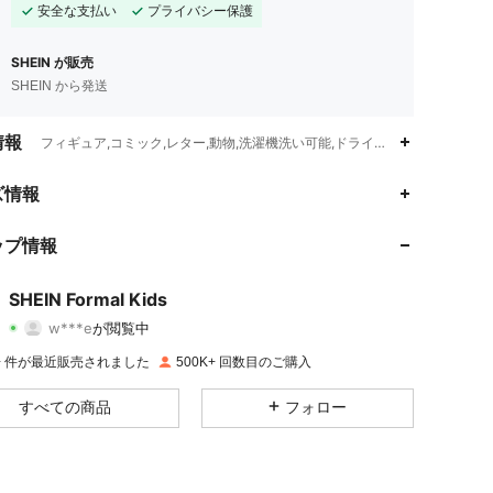
安全な支払い
プライバシー保護
SHEIN が販売
SHEIN から発送
情報
フィギュア,コミック,レター,動物,洗濯機洗い可能,ドライクリーニング不可,
4.96
2.3K
147K
ズ情報
4.96
2.3K
147K
ップ情報
4.96
2.3K
147K
SHEIN Formal Kids
w***e
が閲覧中
4.96
2.3K
147K
評価
商品
フォロワー
K+ 件が最近販売されました
500K+ 回数目のご購入
4.96
2.3K
147K
すべての商品
フォロー
4.96
2.3K
147K
4.96
2.3K
147K