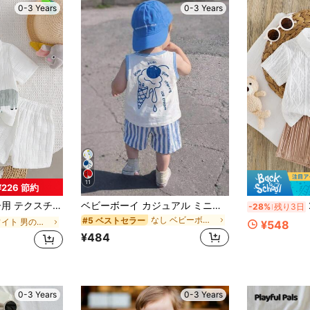
0-3 Years
0-3 Years
11
¥226 節約
柄シャツとショーツ ストリートファッション 子供セット
ベビーボーイ カジュアル ミニマリスト ソフトで快適なアウトフィットセット 春夏向け
2
-28%
残り3日
なし ベビーボーイズタンクトップコーデ
#5 ベストセラー
ホワイト 男の子用シャツコーデ
¥548
¥484
0-3 Years
0-3 Years