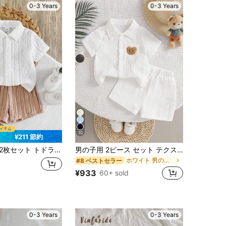
0-3 Years
0-3 Years
10
¥211 節約
枚セット トドラーボーイズ ファッショナブル ホワイト 半袖シャツTシャツ&ウエスト ゴム入りショーツセット、夏のアウトフィット、乳児、新生児、アウトドア、カジュアル、パーティー、ホリデーギフトに適しています
男の子用 2ピース セット テクスチャーポケット付きベアーエンブロイダリーシャツ&ショーツ ストリートファッション
ホワイト 男の子用シャツコーデ
#8 ベストセラー
¥933
60+ sold
0-3 Years
0-3 Years