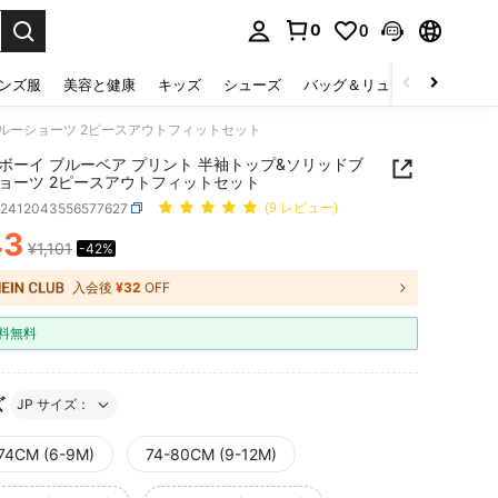
0
0
select.
ンズ服
美容と健康
キッズ
シューズ
バッグ＆リュック
下着＆
ブルーショーツ 2ピースアウトフィットセット
ボーイ ブルーベア プリント 半袖トップ&ソリッドブ
ョーツ 2ピースアウトフィットセット
a2412043556577627
(9 レビュー)
43
¥1,101
-42%
ICE AND AVAILABILITY
入会後
¥32
OFF
料無料
ズ
JP サイズ：
74CM (6-9M)
74-80CM (9-12M)