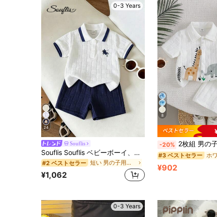
0-3 Years
8
24
2枚組 男の子用 テクスチャー入り かわいいカートゥーン
Souflis
-20%
Souflis Souflis ベビーボーイ、ネイビーブルー馬柄夏ジャカードポロカラー半袖ショートパンツ2点セット
#3 ベストセラー
短い 男の子用ポロシャツ
#2 ベストセラー
¥902
¥1,062
0-3 Years