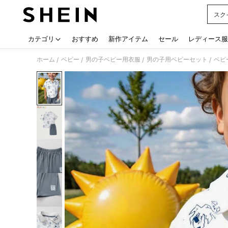
スク
Use up
カテゴリ
おすすめ
新作アイテム
セール
レディース服
ホーム
ベビー
男の子ベビー用衣服
男の子用ベビーセット
ベビ
/
/
/
/