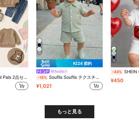
16
15
¥224 節約
SHEIN 6M-3T ベビーボーイ ハート&フェイス プリント ホワイト クルーネック ニット 半袖Tシ
Souflis
-44%
 ウエストゴム ポケット付きデニムジーンズ、カジュアルスポーツシーンに適しています、日常着、お出かけ、旅行など、ベビー男の子 春/秋/冬服
Souflis Souflis テクスチャード シャツ&ショーツ ストリートファッション 2ピース セット 幼児 男の子
-18%
¥450
¥1,021
もっと見る