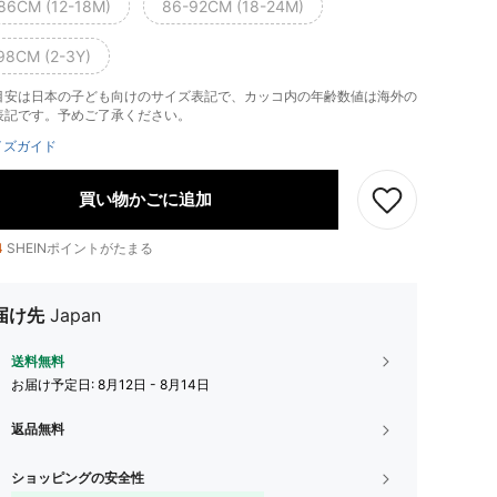
86CM (12-18M)
86-92CM (18-24M)
98CM (2-3Y)
目安は日本の子ども向けのサイズ表記で、カッコ内の年齢数値は海外の
表記です。予めご了承ください。
イズガイド
買い物かごに追加
4
SHEINポイントがたまる
届け先
Japan
送料無料
お届け予定日:
8月12日 - 8月14日
返品無料
ショッピングの安全性