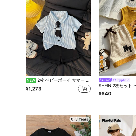
7
2枚 ベビーボーイ サマー プレッピー 3点セット: ライトブルーストライプ 半袖シャツ(取り外し可能なネクタイ付き) + ブラックカフスショーツ、通気性抜群 肌に優しい フォーマルアウトフィット、ベビーの1歳の誕生日パーティーや日常着に適しています
Pipplin
NEW
¥1,273
¥640
0-3 Years