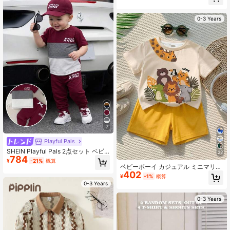
0-3 Years
7
Playful Pals
SHEIN Playful Pals 2点セット ベビ
22
784
ー男の子 バーガンディ 秋 カジュア
¥
-21%
概算
ルアウトフィット カラーブロック レ
ベビーボーイ カジュアル ミニマリス
タープリント 半袖Tシャツ&ウエスト
402
ト カートゥーン動物プリント 半袖T
¥
-1%
概算
ゴムパンツ シティブレイクファッシ
シャツ、春夏に適しています
0-3 Years
ョン キッズ服
0-3 Years