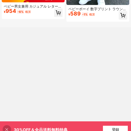
ベビー男女兼用 カジュアル レター&
ベビーボーイ 数字プリント ラウンド
954
グラフィックプリント 半袖Tシャツ
¥
-6%
概算
589
ネック 半袖Tシャツ ショーツ カジュ
デニム風プリントパンツ セット 2点
¥
-1%
概算
アル デイリーアウトフィット
快適で軽量、夏向け
30%OFF＆全品送料無料特典
買い物かごに追加
登録
21% 割引！