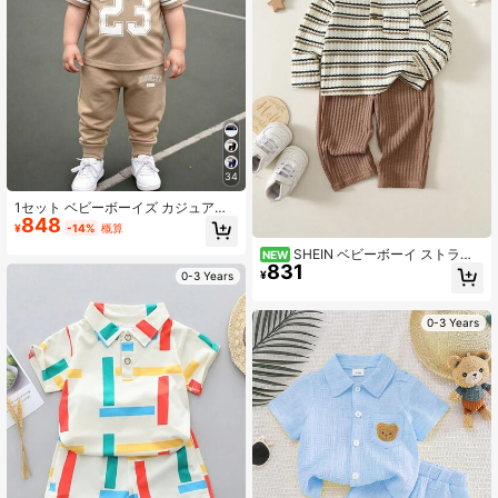
34
1セット ベビーボーイズ カジュアル
848
ファッション スポーティスタイル ナ
¥
-14%
概算
ンバー23とレターカリフォルニアプ
SHEIN ベビーボーイ ストライ
リント カラーブロック クルーネック
NEW
831
プ柄 ニット ソフト クルーネック 長
半袖Tシャツとカーキロングパンツア
¥
0-3 Years
袖プルオーバー トップス と 伸縮ウ
ウトフィット、日常着とスポーツに
エスト ロングパンツ 2点セット
適しています
0-3 Years