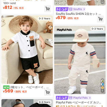
ツ セット、幼児男の子トップス、男
14
100+ sold
の子アウトフィット、男の子服、乳
812
¥
-1%
概算
児&幼児服、春夏、夏の多用途、写真
Souflis
撮影、デイリー、お出かけ、休暇、
Souflis Souflis SHEIN 2点セット ベ
ギフトに適しています
679
ビーボーイズ カジュアルファッショ
¥
-21%
概算
0-3 Years
ン バケーション チェック柄 ロゴプ
リント ミラノ、イタリア クルーネッ
ク 半袖Tシャツ とマッチングクラシ
0-3 Years
ック ビッグロゴプリントショーツ カ
ジュアルセット、夏セット、アウト
ドア、スポーツ、学校着にも、春
夏、韓国スタイル、新学期、着心地
よく着やすい、ファッションベビ
ー、ボーイズTシャツ、ボーイズショ
ーツ、子供柄プリント、新作、春の
雰囲気と夏休みの雰囲気、新学期、
アウトドアアクティビティ、集ま
り、ピクニック、ストリートフォ
ト、フェスティバルのシーンやギフ
トにも
2枚セット、ベビーボーイ、カ
NEW
569
ジュアルかわいいファッション、ソ
9
¥
-30%
概算
フトで快適、かわいいジェントルマ
ンベアプリントシャツとベアプリン
Playful Pals
トカジュアルスポーツショーツ、ベ
Playful Pals ベビーボーイズ カジュ
0-3 Years
ビーボーイ衣類、ベビーボーイ衣
アル クラシック カラーブロック レ
#2 ベストセラー
長い ベビーボーイズTシャツコーデ