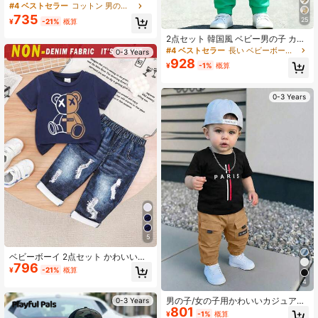
いい 都会的 スクール カジュアル 半
#4 ベストセラー
コットン 男の子用ポロシャツ
袖ポロシャツ & 伸縮ウエストチェッ
735
25
¥
-21%
概算
ク柄パンツ セット、誕生日会、イブ
ニングパーティー、発表会、結婚
2点セット 韓国風 ベビー男の子 カジ
式、ベビーシャワー、1歳誕生日会に
ュアルファッション ブルーグリーン
#4 ベストセラー
長い ベビーボーイズTシャツコーデ
0-3 Years
適しています
カラーブロック グラデーション レタ
928
¥
-1%
概算
ープリント クルーネック 半袖Tシャ
ツ&グラデーション ロングパンツセ
ット、新学期、快適で着やすい、フ
0-3 Years
ァッションベビー、男の子Tシャツ、
男の子ショーツ、子供パターンコピ
ー、春夏バケーションの雰囲気のあ
る新スタイルデザイン、新学期
5
ベビーボーイ 2点セット かわいいカ
796
ートゥーンベア グラフィックプリン
¥
-21%
概算
トTシャツとデニム風プリントロング
4
パンツ、快適な夏用、軽量
男の子/女の子用かわいいカジュアル
0-3 Years
801
レタープリントルーズ半袖Tシャツと
¥
-1%
概算