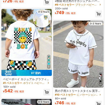
726
2枚組 幼児男の子カジュアル ハート
¥
-1%
概算
秋の学校再開・休暇カジュアルオー
&レタープリント 半袖Tシャツ ショ
#9 ベストセラー
ブラック ベビーボーイズTシャツコーデ
バーオールロンパース
ーツセット ブラック
200+ sold
749
0-3 Years
¥
-1%
概算
0-3 Years
9
¥7 節約
ベビーボーイ カジュアル グラフィッ
クプリントトップ&チェック柄ショー
#1 ベストセラー
ホワイト ベビーボーイズTシャツコーデ
10
ツセット 2枚組、夏のお出かけに適
100+ sold
しています
542
男の子用ストリートスタイル 英字プ
¥
-1%
概算
リントベスト+ショーツセット 2枚
#10 ベストセラー
に バケーション 男の子用ベビーセット
組、夏のお出かけに適しています
80+ sold
746
0-3 Years
¥
-1%
概算