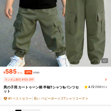
1/7
585
-21%
¥
¥740
から
ランダム割引 ¥155 OFF
男の子用 カートゥーン柄 半袖Tシャツ&パンツセ
4.72
(
100+
)
ット
#
1
ベストセラー
長い ベビーボーイズTシャツコーデ