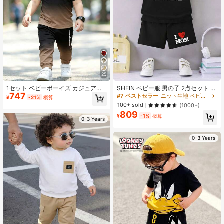
25
1セット ベビーボーイズ カジュアル
SHEIN ベビー服 男の子 2点セット カ
747
ミニマリスト レター プリント ラウ
ジュアル シンプル 恋愛・文字プリン
#7 ベストセラー
ニット生地 ベビーボーイズTシャツコーデ
¥
-21%
概算
ンドネック オンブレ 半袖Tシャツ と
ト 春夏向け
100+ sold
(1000+)
マッチングパンツ、春夏のアウトフ
809
ィット
¥
-1%
概算
0-3 Years
0-3 Years