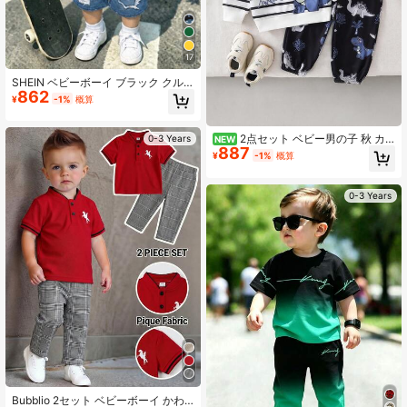
17
SHEIN ベビーボーイ ブラック クル
862
ーネック 半袖トップス&ショーツセ
¥
-1%
概算
ット、トップスにレタープリント、
ショーツにダメージ加工、クールな
ブラック ホワイト ブルーのカラーブ
2点セット ベビー男の子 秋 カ
0-3 Years
NEW
ロック、カジュアルフィット、夏に
887
ジュアルファッションアウトフィッ
¥
-1%
概算
着るのに最適
ト、カートゥーン恐竜プリント リブ
カフ クルーネック ニットスウェット
シャツ、T-Rex オールオーバープリ
0-3 Years
ント 伸縮ウエスト テーパードパン
ツ、スポーティー ベビー男の子 春休
み ストリートウェア
Bubblio 2セット ベビーボーイ かわ