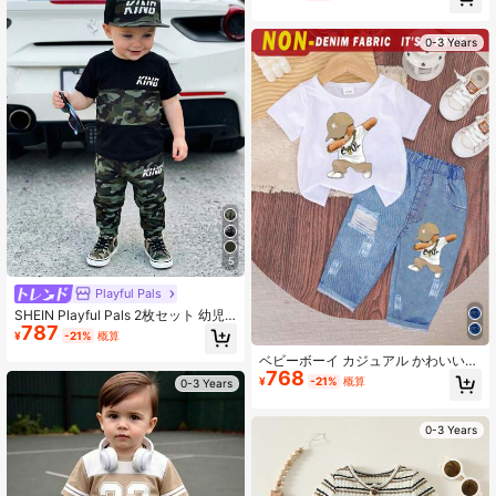
カーゴパンツセット、大きなポケッ
ト付き、春夏秋に適しています
0-3 Years
5
Playful Pals
SHEIN Playful Pals 2枚セット 幼児
787
男の子 迷彩柄アウトフィット ブラッ
¥
-21%
概算
ク サマー ストリートライフ カジュ
ベビーボーイ カジュアル かわいい
アル グラフィック ストリートファッ
768
快適 ベア柄 半袖トップス&柄パンツ
ション シティブレイク レタープリン
¥
-21%
概算
0-3 Years
セット 軽量 夏用 2点セット
トTシャツとパンツセット
0-3 Years