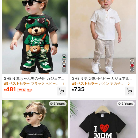
1K フォロワー
4.81
1K フォロワー
4.81
1K フォロワー
4.81
5
1K フォロワー
4.81
SHEIN 赤ちゃん男の子用 カジュアル
SHEIN 男女兼用ベビー カジュアル
な カートゥーンベア柄 半袖Tシャツ
バケーションスタイル ニット 半袖ポ
#5 ベストセラー
ブラック ベビーボーイズTシャツコーデ
#9 ベストセラー
ボタン 男の子用ポロシャツ
とショートパンツ 2点セット、夏に
ロシャツ ストライプパンツ セット 2
481
735
¥
-21%
概算
¥
最適
点 ベビーボーイアウトフィット ベビ
1K フォロワー
4.81
ーボーイ夏服
0-3 Years
0-3 Years