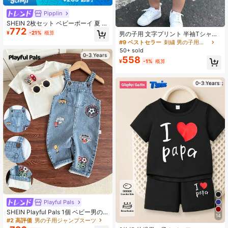
Pipplin
SHEIN 2枚セット ベビーボーイ 夏 カ
772
ジュアル かわいい 熊柄 パーカーベ
¥
-21%
概算
男の子用 文字プリント 半袖Tシャツ
スト&ショーツセット、キッズアウト
&ショーツ
#9 ベストセラー
刺繍 男の子用ベビーセット
フィット
50+ sold
0-3 Years
558
¥
-1%
概算
0-3 Years
Playful Pals
SHEIN Playful Pals 1個 ベビー男の
14
子 ブルー かわいい ヴィンテージ恐
#2 高評価
男の子用ジャンプスーツ
竜、車&文字プリント ビブパンツ、