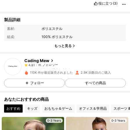
役に立つ
(3)
製品詳細
1K フォロワー
4.81
素材:
ポリエステル
組成:
100% ポリエステル
1K フォロワー
4.81
もっと見る
Cading Mew
1K フォロワー
4.81
l***9
は
1日前
に購入しました
a***4
が
1日前
にフォローしました
110K 件が最近販売されました
2.9K 回数目のご購入
1K フォロワー
4.81
フォロー
すべての商品
あなたにおすすめの商品
1K フォロワー
4.81
おすすめ
キッズ
おもちゃ＆ゲーム
オフィス＆学用品
スポーツ 
1K フォロワー
4.81
0-3 Years
0-3 Years