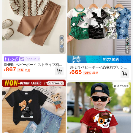
4
6
Pipplin
¥177 節約
SHEIN ベビーボーイ ストライプ柄
SHEIN ベビーボーイ恐竜柄プリント
867
長袖 シングルブレスト シャツ&パン
¥
-1%
概算
665
半袖Tシャツ&カジュアルショーツセ
ツ カジュアルセット
¥
-21%
概算
ット、4セットからランダムに2セッ
ト選択
0-3 Years
0-3 Years