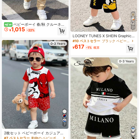
ベビーボーイ 春/秋 クルーネッ
NEW
21
1,015
ク スウェットシャツ & スウェットパ
¥
-22%
ンツ セット、ミニマリスト ポケット
LOONEY TUNES X SHEIN GraphicG
ピュアホワイト トップ & カジュアル
ems ベビーボーイ 夏用 かわいいカー
#10 ベストセラー
ブラック ベビーボーイズTシャツコーデ
スポーツパンツ、2ピース ファッシ
0-3 Years
トゥーン柄 半袖Tシャツ + レタープ
617
ョンアウトフィット
¥
-1%
概算
リント ショーツセット
0-3 Years
7
2枚セット ベビーボーイ カジュアル
かわいい 漫画柄 半袖Tシャツ ショー
#7 ベストセラー
動物の ベビーボーイズTシャツコーデ