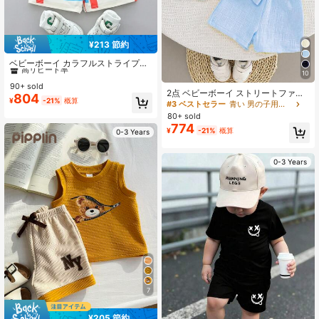
¥213 節約
#2 ベストセラー
ボタン 男の子用ポロシャツ
高リピート率
ベビーボーイ カラフルストライプ襟
短袖シャツとショートパンツのセッ
10
#2 ベストセラー
#2 ベストセラー
ボタン 男の子用ポロシャツ
ボタン 男の子用ポロシャツ
ト、夏用
90+ sold
高リピート率
高リピート率
2点 ベビーボーイ ストリートファッ
804
#2 ベストセラー
ボタン 男の子用ポロシャツ
¥
-21%
概算
ション - テクスチャーポケット ベア
#3 ベストセラー
青い 男の子用シャツコーデ
高リピート率
刺繍 シャツ&ショーツ
80+ sold
774
¥
-21%
概算
0-3 Years
0-3 Years
7
¥205 節約