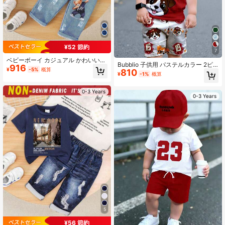
¥52 節約
7
ベビーボーイ カジュアル かわいい
Bubblio 子供用 パステルカラー 2ピ
916
快適 ベア柄 半袖トップス とプリン
¥
-5%
概算
810
ースセット カジュアル ラウンドネッ
トパンツ セット、夏用 軽量
¥
-1%
概算
ク 半袖 ショーツ 夏に適しています
0-3 Years
0-3 Years
5
¥56 節約