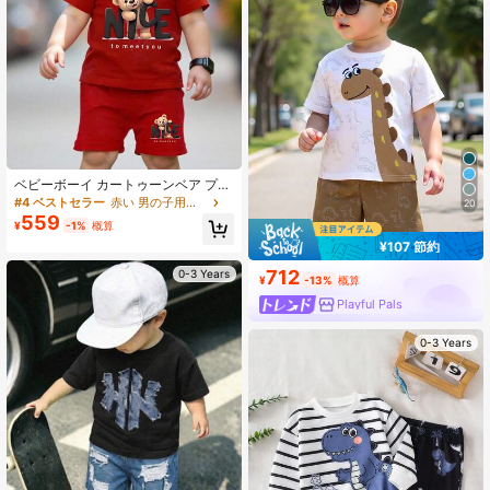
ベビーボーイ カートゥーンベア プリ
ント 半袖Tシャツ ショーツ カジュア
#4 ベストセラー
赤い 男の子用ベビーセット
20
ルアウトフィット
559
¥
-1%
概算
¥107 節約
712
0-3 Years
¥
-13%
概算
Playful Pals
0-3 Years