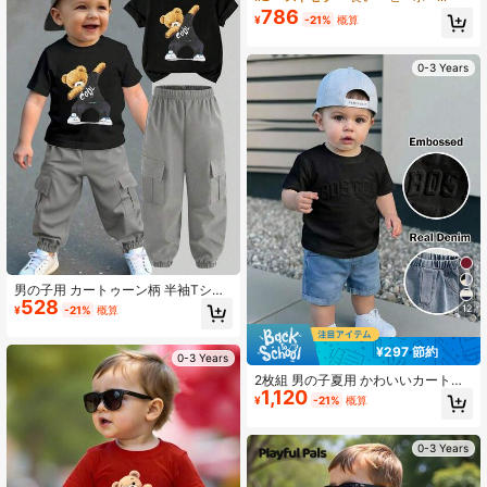
類、ベビーボーイアウトフィット、
ッド&ブルー ストライプ ナイトプリ
786
ベビー衣類、日常着、バケーショ
¥
-21%
概算
ント カーキ ラウンドネック Tシャツ
ン、パーティー、アウトドア活動に
とマッチングパンツセット、夏、ル
適しています
ームウェア、アウトドア、スポー
0-3 Years
ツ、学校着に適しています
男の子用 カートゥーン柄 半袖Tシャ
528
ツ&パンツセット
12
¥
-21%
概算
¥297 節約
0-3 Years
2枚組 男の子夏用 かわいいカートゥ
1,120
ーン柄ジャカード 半袖Tシャツ&伸縮
¥
-21%
概算
ウエスト デニムショーツセット
0-3 Years