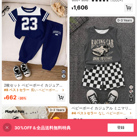
600+ sold
(1000+)
ドロップショルダー トップス & ウエ
ラーブロック ブラッククマ モノグラ
1,606
スト伸縮 ショートパンツ 4点セット
ムパターン プリントショーツとペ
¥
ア、夏のお出かけに適しています
0-3 Years
2枚セット ベビーボーイ カジュアル
スポーツスタイル ブルックリン23
#8 ベストセラー
長い ベビーボーイズTシャツコーデ
カラーブロック ラウンドネック 半袖
662
Tシャツ&パンツ セット、春夏
¥
-20%
4
ベビーボーイ カジュアル ミニマリス
0-3 Years
ト カートゥーン柄 ソフトで快適なア
#4 ベストセラー
なし ベビーボーイズタンクトップコーデ
ウトフィットセット 春夏用
718
¥
30%OFF＆全品送料無料特典
買い物かごに追加
登録
30% 割引！
0-3 Years