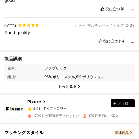
good
役に立つ
(0)
m***a
カラー: マルチカラー / サイズ: 2-3Y
Good
quality
役に立つ
(14)
製品詳細
11K フォロワー
4.91
素材:
ファブリック
組成:
95% ポリエステル,5% ポリウレタン
11K フォロワー
4.91
もっと見る
Pixure
フォロー
11K フォロワー
4.91
y***5
は
1日前
に購入しました
170K 件が最近販売されました
17K 回数目のご購入
11K フォロワー
4.91
マッチングスタイル
関連商品