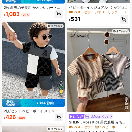
ベビーボーイカジュアルTシャツセッ
2枚組 男の子夏用 かわいいカートゥ
ト、夏に最適。クラシッククールな
ーン柄ジャカード 半袖Tシャツ&伸縮
#8 ベストセラー
ジオメトリック ベビーボーイズTシャツコーデ
1,083
¥
-20%
スポーティーなグラフィックプリン
ウエスト デニムショーツセット
531
ト、クラシックナンバー23、スタイ
¥
リッシュなストライププリント、シ
0-3 Years
ックな星プリント、スポーツ、アウ
0-3 Years
トドア、春夏に適しています。
17
¥334 節約
2枚/セット ベビーボーイ ストリート
クール カジュアルファッション 活発
426
LMoss Kids
¥
-44%
で楽しいクマ モノグラムパターン ア
SHEIN LMoss Kids 男女兼用 赤ちゃ
プリコット ブラック ホワイト カラ
ん コントラストカラー ストライプ
#5 ベストセラー
短い ベビーボーイズTシャツコーデ
ーブロックプリント ラウンドネック
0-3 Years
ニット ソフト ラウンドネック 半袖
半袖Tシャツトップ アプリコット カ