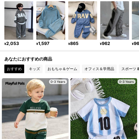
11K フォロワー
4.91
11K フォロワー
4.91
11K フォロワー
4.91
2,053
1,597
865
962
9
¥
¥
¥
¥
¥
あなたにおすすめの商品
11K フォロワー
4.91
おすすめ
キッズ
おもちゃ＆ゲーム
オフィス＆学用品
スポーツ 
11K フォロワー
4.91
0-3 Years
0-3 Years
11K フォロワー
4.91
11K フォロワー
4.91