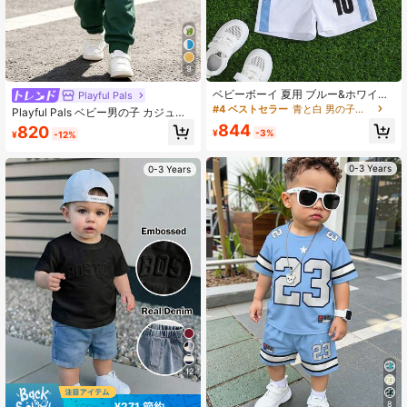
9
ベビーボーイ 夏用 ブルー&ホワイト
Playful Pals
カラーブロック ニットメッシュ 2点
#4 ベストセラー
青と白 男の子用ベビーセット
Playful Pals ベビー男の子 カジュア
セット、ストリートスタイル スポー
ル クラシック カラーブロック グリ
844
820
ティカジュアル ロゴ ナンバー10 グ
¥
-3%
¥
-12%
ーン パッチワーク レタープリント
ラフィックプリント 半袖トップ&シ
クルーネックTシャツ＆マッチングロ
ョーツ、お出かけ、アメリカンヴィ
ングパンツセット、夏、カジュア
0-3 Years
ンテージジャージ、スポーツ観戦な
0-3 Years
ル、アウトドアウェア、スポーツア
どに適しています。
ウトフィットに適しています
12
8
¥271 節約