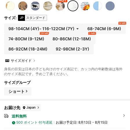
サイズ
:
JP
スタンダード
6 left
98-104CM
(4Y)
-
116-122CM
(7Y)
68-74CM
(6-9M)
10 left
5 left
74-80CM
(9-12M)
80-86CM
(12-18M)
86-92CM
(18-24M)
92-98CM
(2-3Y)
サイズガイド
身長の目安は日本の子ども向けのサイズ表記で、カッコ内の年齢数値は海外
のサイズ表記です。予めご了承ください。
サイズグループ
ショート
お届け先
Japan
送料無料
500 ポイント 付与遅延
お届け予定日:
8月13日 - 8月15日