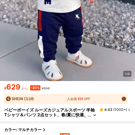
1/6
629
-30%
¥
¥898
から
入会後
¥31
OFF
ベビーボーイズ ルーズカジュアルスポーツ 半袖
4.43
(
1000+
)
Tシャツ＆パンツ 2点セット、春/夏に快適、
クラシックジェントルマン ストライプ柄プ
リント、精巧なナイト小さなロゴプリント、学
校再開の衣装
カラー: マルチカラー