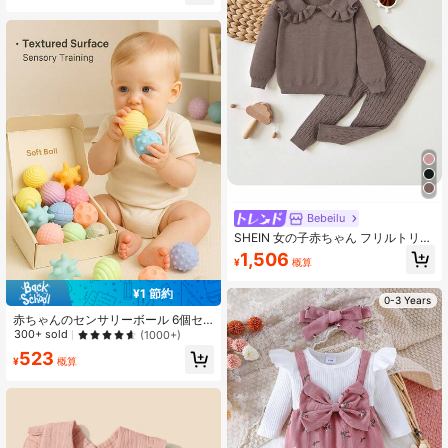
す、ランダムカラー
Bebeilu
SHEIN 女の子赤ちゃん フリルトリム
＆ニットパンツ セーター
1,506
¥
概算
¥1 節約
0-3 Years
赤ちゃんのセンサリーボール 6個セ
ット、赤ちゃんの歯がため玩具、モ
300+ sold
(1000+)
ンテッソーリ 幼児教育、赤ちゃんの
523
水遊びボール、マッサージボール
¥
概算