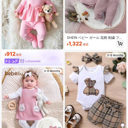
SHEIN ベビー ガール 花柄 刺繍 フリ
ル スーツ 完全なセット
1,322
¥
概算
912
¥
概算
0-9 Months
Lullasweet
0-9 Months