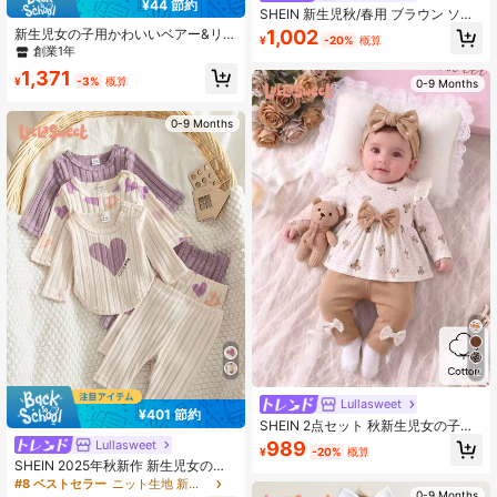
¥44 節約
SHEIN 新生児秋/春用 ブラウン ソフ
ト ハート総柄 ブラックリボンアクセ
新生児女の子用かわいいベアー&リボ
1,002
¥
-20%
概算
ント ニットパフスリーブプルオーバ
ン フロック刺繍長袖トップ、コント
創業1年
ートップ ブラックリボンアクセント
ラストカラーシンプルロングパンツ2
1,371
スキニーパンツ 2点セット、お出か
点セットアウトフィット
¥
-3%
概算
0-9 Months
け、カジュアル、スポーツ、クリス
マスパーティーに適しています
0-9 Months
12
Lullasweet
¥401 節約
SHEIN 2点セット 秋新生児女の子用
白ポルカドット柄 長袖ニットセータ
Lullasweet
989
¥
-20%
概算
ー&スキニーパンツ
SHEIN 2025年秋新作 新生児女の子
6点セット ハート柄&無地ラウンドネ
#8 ベストセラー
ニット生地 新生児セット
0-9 Months
ック長袖トップ スナップ付き、カジ