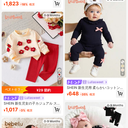
1,823
ュアル長ズボン、3着分のアウトフィ
¥
-18%
概算
ットセット
0-9 Months
9
Lullasweet
7
SHEIN 新生児用 柔らかいコットンク
¥29 節約
ルーネック リボンデコレーション 長
648
¥
-35%
概算
袖トップ&パンツセット、快適で肌触
Lullasweet
りが良い、秋冬用
SHEIN 新生児女の子カジュアル スウ
0-9 Months
ィート 3Dフラワースウェットシャツ
1,017
¥
-3%
概算
とピンクリブパンツセット
0-9 Months