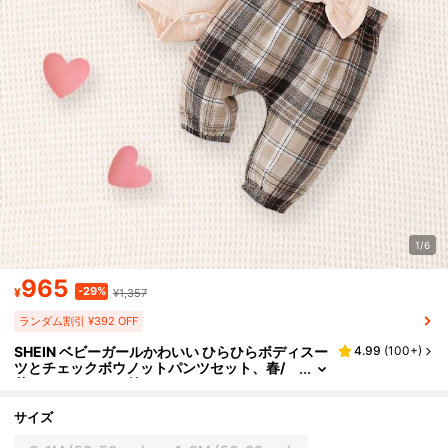
1/6
965
-29%
¥
¥1,357
ランダム割引 ¥392 OFF
SHEIN ベビーガールかわいい ひらひらボディスー
4.99
(
100+
)
ツとチェックボウノットパンツセット、春/
秋、ヘッドバンド付き
サイズ