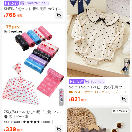
Sweetra Kids
SHEIN 2点セット 新生児用 ホワイト
セミハイカラー 長袖 フリース裏地
768
¥
概算
厚手 ジッパー付き ベア プルオーバ
ー トップス + ブラック 伸縮ウエスト
カジュアル ロングパンツ、ヴィンテ
ージ ミニマリスト かわいい ファッ
ション 韓国スタイル アウトフィッ
ト、秋冬の日常着や室内/屋外シーン
に適しています
7
Souflis
Souflis Souflis ベビー女の子用 ブラ
ック水玉柄 大きな襟 リボン付き か
#6 ベストセラー
ロングスリーブ 女の子用ベビーボディスーツ
わいいフリル 伸縮性カフス 長袖 ロ
821
ンパース 秋
¥
概算
5
0-3 Years
75枚/5ロール おむつ用ゴミ袋、ベビ
ーおむつ替え ハート柄ゴミ袋、持ち
高リピート率
運びに便利、車用ゴミ袋、屋外ベビ
900+ sold
(1000+)
ーカー、リビング、バスルーム、ベ
339
ビールームの掃除ゴミに適していま
¥
概算