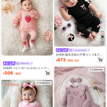
20
Lullasweet
SHEIN 新生児女の子用 ピンク&ブラ
ック ファッションセット 半袖トップ
873
¥
-20%
概算
ス 3Dリボン付き かわいいアウトフ
Bebeilu
ィット 0-9ヶ月ベビー用
SHEIN ベビーガール かわいいバーサ
0-9 Months
タイル ピンク漫画刺繍ぬいぐるみい
506
¥
-30%
ちご模様長袖スウェットシャツ&ウエ
ストゴムレギンスセット、秋/冬
0-9 Months