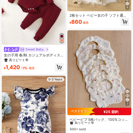
4
2枚セット ベビー女の子 ソフト通気
性 無地ジャンプスーツ フリル付き
860
¥
概算
リボンアクセント かわいい
Sweet Baby.
女の子用 春/秋 カジュアルボディス
ーツ 3点セット、リボン装飾、フリ
高リピート率
ルトリム、ロングパンツ、ヘアバン
1,420
ド付き
¥
-7%
概算
0-3 Years
7
¥25 節約
#2 ベストセラー
に 通気性がある ベビーよだれかけとバープクロス
高リピート率
ベビービブ 5枚パック、100%コット
ンガーゼ、柔らかい よだれかけ 新生
#2 ベストセラー
#2 ベストセラー
に 通気性がある ベビーよだれかけとバープクロス
に 通気性がある ベビーよだれかけとバープクロス
児用、通気性のあるベビー よだれ拭
500+ sold
高リピート率
高リピート率
き