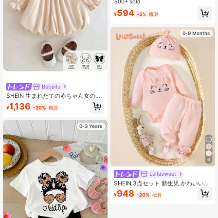
500+ sold
594
¥
-5%
概算
0-9 Months
Bebeilu
SHEIN 生まれたての赤ちゃん女の子
かわいい夏 上品なアプリコットリボ
1,136
¥
-20%
概算
ルーズロング袖ドレス
0-3 Years
6
Lullasweet
SHEIN 3点セット 新生児 かわいい猫
顔プリント 長袖ボディスーツ、パン
948
¥
-20%
概算
ツ+帽子 アウトフィットセット、あ
らゆるシーンに適しています、春/秋
冬