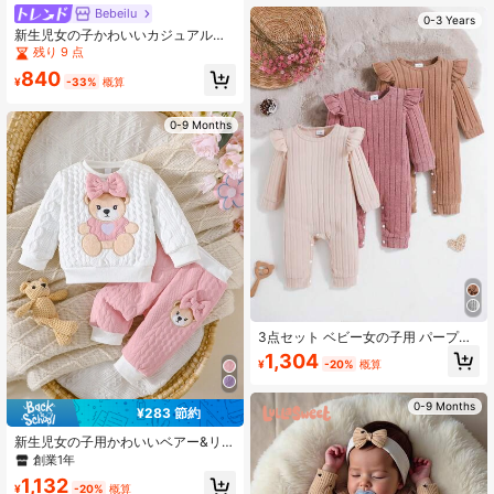
Bebeilu
0-3 Years
新生児女の子かわいいカジュアル漫
画&ヒョウ柄長袖トップ&ウエスト伸
残り 9 点
縮パンツセット
840
¥
-33%
概算
0-9 Months
3点セット ベビー女の子用 パープル
リブ長袖ジャンプスーツ & グレー/グ
1,304
¥
-20%
概算
リーンキャップスリーブジャンプス
ーツ、かわいい秋冬
0-9 Months
¥283 節約
新生児女の子用かわいいベアー&リボ
ン フロック刺繍長袖トップ、コント
創業1年
ラストカラーシンプルロングパンツ2
1,132
点セットアウトフィット
¥
-20%
概算