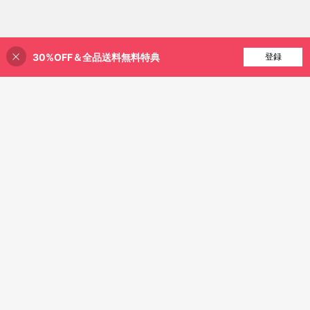
30%OFF＆全品送料無料特典
買い物かごに追加
登録
29% 割引！