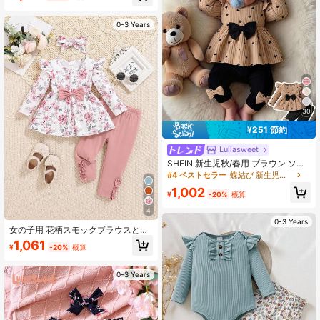
0-3 Years
30
¥251 節約
Lullasweet
SHEIN 新生児秋/春用 ブラウン ソフ
ト ハート総柄 ブラックリボンアクセ
#4 ベストセラー
蝶結び 新生児セット
ント ニットパフスリーブプルオーバ
1,002
ートップ ブラックリボンアクセント
¥
-20%
概算
スキニーパンツ 2ピースセット、お
4
出かけ、カジュアル、スポーツ、ク
0-3 Years
リスマスパーティーに適しています
女の子用 花柄スモックブラウスと無
地パンツセット、秋冬
1,061
¥
-20%
概算
0-3 Years