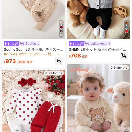
743K フォロワー
4.96
10
15
743K フォロワー
4.96
Souflis
Lullasweet
Souflis Souflis 新生児用ボディスー
SHEIN 2枚セット 幼児女の子用 グレ
ツ ガールズ フリル ロンパース パン
ー長袖カーディガン ホワイトダブル
#7 ベストセラー
に かわいい 新生児セット
708
743K フォロワー
4.96
¥
概算
ツ ヘッドバンド付き
フリル装飾 ブラックウェーブエッジ
973
デザイン、スリムフィットブラック
¥
-20%
概算
パンツ付き、エレガントな外観、快
0-9 Months
適な素材、かわいいスタイル、初春
0-9 Months
のお出かけや日常着に適しています