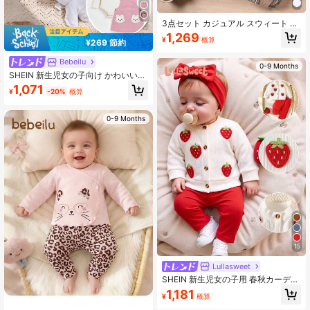
3点セット カジュアル スウィート エ
レガント キュートなベビーガールア
1,269
¥
概算
ウトフィットセット、ソフトで快
¥269 節約
適、カートゥーンベアの刺繍付きフ
リルロンパースとチェック柄スポー
Bebeilu
0-9 Months
ツショーツ、ヘアバンド付き
SHEIN 新生児女の子向け かわいい
漫画柄 長袖 ニットトップ ドレスセ
1,071
¥
-20%
概算
ット、カジュアル
0-9 Months
15
Lullasweet
SHEIN 新生児女の子用 春秋カーディ
ガン、フェイクニット いちごコート
1,181
¥
概算
セット