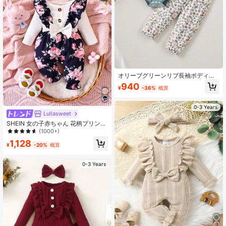
オリーブグリーンリブ長袖ボディス
ーツ&アプリコットディジーフローラ
940
¥
-36%
概算
ルパンツセット、あらゆるシーンに
適しています
0-3 Years
Lullasweet
SHEIN 女の子赤ちゃん 花柄プリント
フリルトリム 蝶々結びフロント ツー
(1000+)
インワン & ヘッドバンド ジャンプス
1,128
ーツ
¥
-20%
概算
0-3 Years