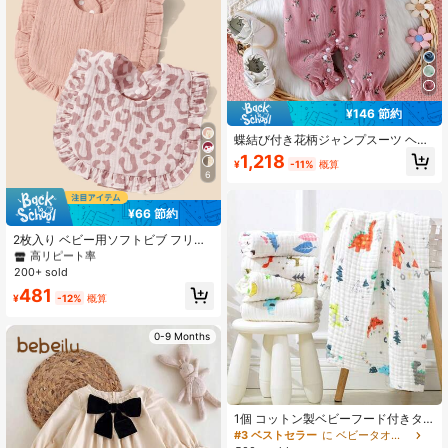
¥146 節約
蝶結び付き花柄ジャンプスーツ ヘッ
ドバンド付き ベビーガール 春秋用
1,218
¥
-11%
概算
6
¥66 節約
#1 ベストセラー
に 通気性がある ベビーよだれかけとバープクロス
高リピート率
2枚入り ベビー用ソフトビブ フリル
付き、通気性のある
#1 ベストセラー
#1 ベストセラー
に 通気性がある ベビーよだれかけとバープクロス
に 通気性がある ベビーよだれかけとバープクロス
200+ sold
高リピート率
高リピート率
#1 ベストセラー
に 通気性がある ベビーよだれかけとバープクロス
481
¥
-12%
概算
高リピート率
0-9 Months
1個 コットン製ベビーフード付きタ
オル、柔らかいベビースワドル毛
#3 ベストセラー
に ベビータオルとバスタオル
布、新生児用漫画柄キルト