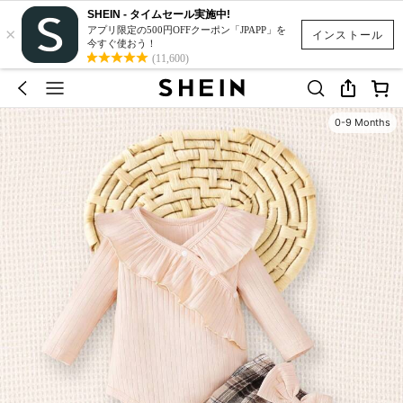
SHEIN - タイムセール実施中!
×
アプリ限定の500円OFFクーポン「JPAPP」を
インストール
今すぐ使おう！
(11,600)
0-9 Months