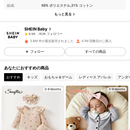
組成:
69% ポリエステル,31% コットン
743K フォロワー
4.96
もっと見る
SHEIN Baby
743K フォロワー
4.96
y***4
は
1日前
に購入しました
5***c
が
10時間前
にフォローしました
3.8M 件が最近販売されました
4.1M 回数目のご購入
743K フォロワー
4.96
フォロー
すべての商品
あなたにおすすめの商品
743K フォロワー
4.96
おすすめ
キッズ
おもちゃ＆ゲーム
レディース アパレル
アンダ
743K フォロワー
4.96
0-9 Months
0-9 Months
743K フォロワー
4.96
743K フォロワー
4.96