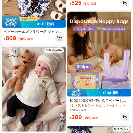
#2 ベストセラー
に 通気性がある ベビーよだれかけとバープクロス
525
¥
-5%
概算
高リピート率
¥219 節約
ベビーガールズフラワー柄 ジャンプ
スーツ 着心地よくて、華やかな印象
869
¥
-20%
概算
を与えます。 Flutter Sleeves 休暇ス
タイル 春夏の新しい着こなしに
0-9 Months
¥104 節約
100&200枚/箱 使い捨てベビーおむ
つ袋、簡単に結べるタブ付きうんち
#2 ベストセラー
おむつペールと詰め替え用
袋、香り付きおむつ廃棄袋、簡単に
1.3k+ sold
吊るせるおむつ袋の必需品、おむつ
389
処理や PETの排せつ物袋
¥
-21%
概算
5
0-3 Years