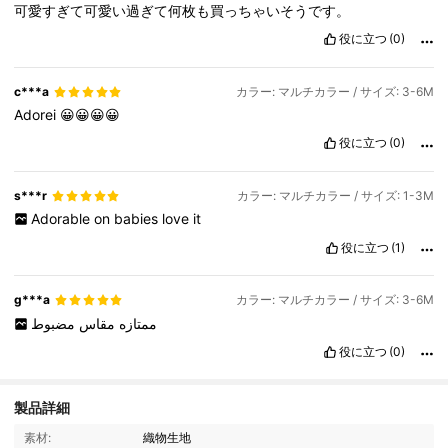
可愛すぎて可愛い過ぎて何枚も買っちゃいそうです。
役に立つ
(0)
c***a
カラー: マルチカラー / サイズ: 3-6M
Adorei
😀😀😀😀
役に立つ
(0)
s***r
カラー: マルチカラー / サイズ: 1-3M
Adorable
on
babies
love
it
役に立つ
(1)
g***a
カラー: マルチカラー / サイズ: 3-6M
ممتازه
مقاس
مضبوط
役に立つ
(0)
製品詳細
743K フォロワー
4.96
素材:
織物生地