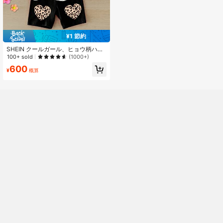
¥1 節約
SHEIN クールガール、ヒョウ柄ハー
ト、キュートガール、春夏におすす
100+ sold
(1000+)
めのベビーガールカジュアルシンプ
600
ルなラウンドネック半袖アウトフィ
¥
概算
ット