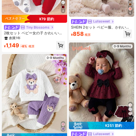
4
6
¥79 節約
Lullasweet
SHEIN 2セット ベビー服、かわいい
Tiny BIossoms
クマの頭パターンのスウェットシャ
858
2枚セット ベビー女の子 かわいい水
¥
概算
ツとファジーな長ズボン、愛らし
玉柄 長袖ロンパース & パンツセット
創業1年
い、秋冬用
ヘッドバンド付き、薄手生地 春秋用
1,149
¥
-6%
概算
0-9 Months
0-9 Months
30
¥251 節約
Lullasweet