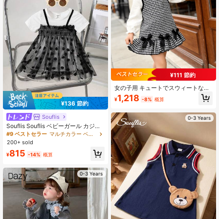
¥111 節約
女の子用 キュートでスウィートな無
地長袖シャツ + ハウンドトゥース柄
1,218
¥
-8%
概算
ブラックリボン付きサスペンダース
¥136 節約
カート、プリンセスアウトフィッ
ト、秋
Souflis
0-3 Years
Souflis Souflis ベビーガール カジュ
アルスタイリッシュな ドット柄メッ
#9 ベストセラー
マルチカラー ベビーガールのドレス
シュワンピース プリーツ装飾、カジ
200+ sold
ュアルスタイル
815
¥
-14%
概算
0-3 Years