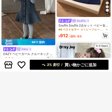
6
Souflis
Souflis Souflis 2点セット ベビー女の
子 春夏 カジュアルスタイル、蝶刺繍
#4 ベストセラー
ネイビーブルー ベビーガールのドレス
ノースリーブワンピース&クロスボデ
912
ィバッグ
¥
-22%
概算
¥611 節約
0-3 Years
Dazy
DAZY ベビーガール クルーネック 無
地 カジュアル ノースリーブ ワンピ
860
¥
-42%
概算
ース
買い物かごに追加
3% 割引！
0-3 Years
8
¥255 節約