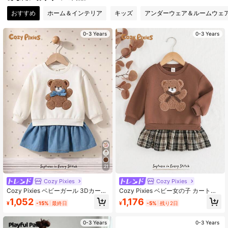
おすすめ
ホーム＆インテリア
キッズ
アンダーウェア＆ルームウェ
0-3 Years
0-3 Years
21
Cozy Pixies
Cozy Pixies
Cozy Pixies ベビーガール 3Dカート
Cozy Pixies ベビー女の子 カートゥ
ゥーンベア リボン ラウンドネック
ーンベア柄 ニット ソフト 2in1 ラウ
1,052
1,176
¥
-15%
最終日
¥
-5%
残り2日
スウェットシャツ デニム風 長袖 秋
ンドネック 長袖ワンピース
ドレス、多用途で快適なカラーブロ
ック 2 in 1 ドレス
0-3 Years
0-3 Years