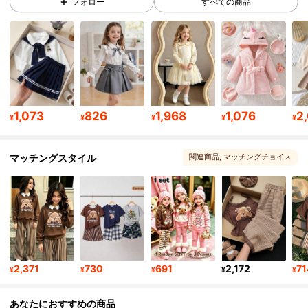
フォロー
すべての商品
329K フォロワー
4.90
329K フォロワー
4.90
329K フォロワー
4.90
1,073
826
1,968
1,076
2
¥
¥
¥
¥
¥
マッチングスタイル
関連商品
, マッチングチョイス
329K フォロワー
4.90
329K フォロワー
4.90
329K フォロワー
4.90
2,371
730
691
2,172
71
¥
¥
¥
¥
¥
329K フォロワー
4.90
あなたにおすすめの商品