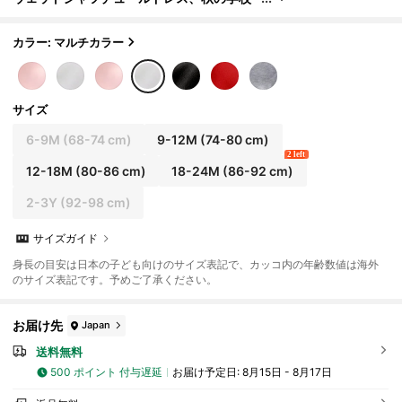
復帰、メッシュヘム長袖クルーネックアウ
トフィット、6ヶ月-3歳、学校カジュアルウェア
カラー: マルチカラー
サイズ
6-9M
(68-74 cm)
9-12M
(74-80 cm)
2 left
12-18M
(80-86 cm)
18-24M
(86-92 cm)
2-3Y
(92-98 cm)
サイズガイド
身長の目安は日本の子ども向けのサイズ表記で、カッコ内の年齢数値は海外
のサイズ表記です。予めご了承ください。
お届け先
Japan
送料無料
500 ポイント 付与遅延
お届け予定日:
8月15日 - 8月17日