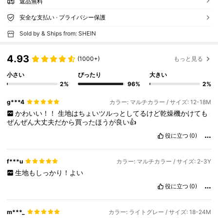
返品無料
安全な支払い · プライバシー保護
Sold by & Ships from: SHEIN
4.93
(1000+)
もっと見る
小さい
ぴったり
大きい
2%
96%
2%
g***4
カラー: マルチカラー / サイズ: 12-18M
かわいい！！
生地はちょいツルっとしてるけど乾燥機かけても
ぜんぜん大丈夫だから買ったほうが良い👍
役に立つ
(0)
f***u
カラー: マルチカラー / サイズ: 2-3Y
生地もしっかり！よい
役に立つ
(0)
m***_
カラー: ライトグレー / サイズ: 18-24M