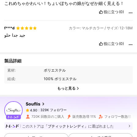
これめちゃかわいい！ちょいぽちゃの娘がなぜか細く見える！
役に立つ
(0)
f***d
カラー: マルチカラー / サイズ: 12-18M
جيد
جدا
حلو
役に立つ
(0)
製品詳細
329K フォロワー
4.90
素材:
ポリエステル
組成:
100% ポリエステル
329K フォロワー
4.90
もっと見る
Souflis
329K フォロワー
4.90
8***3
は
1日前
に購入しました
720K 回数目のご購入
販売数急増 11%
フォロワー数急増 34
このストアは
「ブティックトレンディ」
に選ばれました
329K フォロワー
4.90