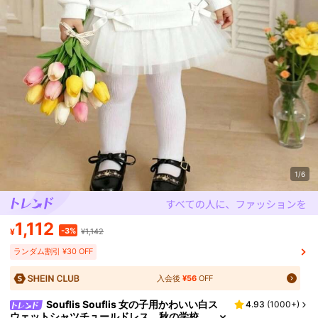
1/6
1,112
-3%
¥
¥1,142
ランダム割引 ¥30 OFF
入会後
¥56
OFF
Souflis Souflis 女の子用かわいい白ス
4.93
(
1000+
)
ウェットシャツチュールドレス、秋の学校