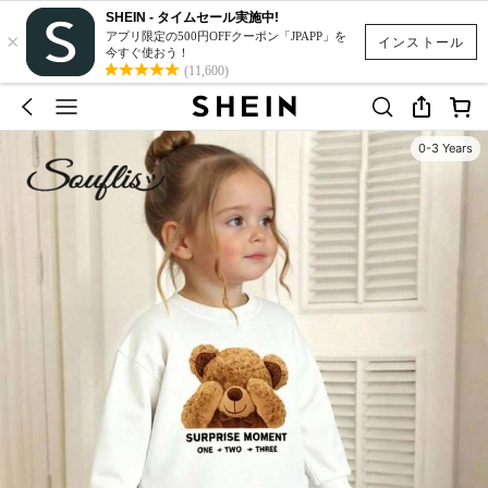
SHEIN - タイムセール実施中!
×
アプリ限定の500円OFFクーポン「JPAPP」を
インストール
今すぐ使おう！
(11,600)
0-3 Years