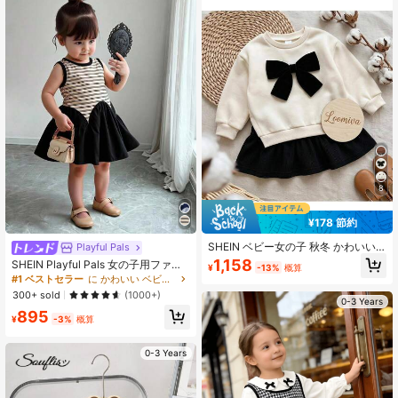
8
¥178 節約
SHEIN ベビー女の子 秋冬 かわいい
Playful Pals
カラーブロック 3Dリボン装飾 長袖
1,158
SHEIN Playful Pals 女の子用ファッ
¥
-13%
概算
ワンピース
ショナブルなストライプ柄エレガン
#1 ベストセラー
に かわいい ベビーガールのドレス
トなオールマッチカジュアルドレ
300+ sold
(1000+)
ス、春夏シーズンに活躍
0-3 Years
895
¥
-3%
概算
0-3 Years