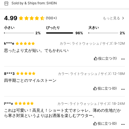
Sold by & Ships from: SHEIN
4.99
(100+)
もっと見る
小さい
ぴったり
大きい
2%
96%
2%
k***e
カラー: ライトウォッシュ / サイズ: 9-12M
思ったより丈が短い。でもかわいい
役に立つ
(1)
8***3
カラー: ライトウォッシュ / サイズ: 12-18M
四半期ごとのマイルストーン
役に立つ
(0)
l***v
カラー: ライトウォッシュ / サイズ: 18-24M
これは可愛い！高見え！ショート丈でオシャレ。薄めの生地だか
ら寒さ対策というよりはお洒落を楽しむアウター。
役に立つ
(0)