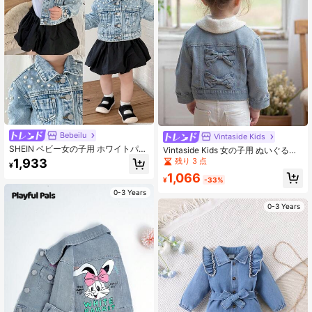
Bebeilu
Vintaside Kids
SHEIN ベビー女の子用 ホワイトパー
Vintaside Kids 女の子用 ぬいぐるみ
ルデコレーション ブルーデニム衿 長
襟 長袖 ファッショナブルカジュアル
残り 3 点
1,933
¥
袖 ショートジャケット
洗いデニムジャケット、アウトドア
1,066
プレイ、キャンプ、デイリーリラッ
¥
-33%
クスウェアに適しています、秋冬
0-3 Years
0-3 Years