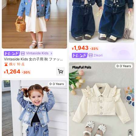
1,943
¥
-33%
Vintaside Kids
Zikori
Vintaside Kids 女の子用 秋 ファッシ
ョナブルで多用途なフローラル刺繍
残り 10 点
0-3 Years
ウォッシュデニムジャケット、デイ
1,264
リーのレジャータイムや涼しい秋の
¥
-30%
天気に適しています
0-3 Years