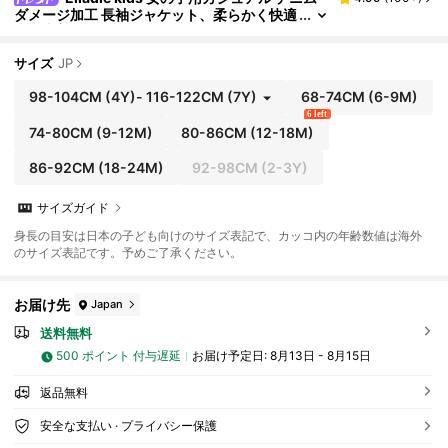
ダメージ加工 長袖ジャケット、柔らかく快適
な日常着、ファッショナブルなスタイル、春
秋シーズン向け
サイズ
JP
98-104CM
(4Y)
-
116-122CM
(7Y)
68-74CM
(6-9M)
6 left
74-80CM
(9-12M)
80-86CM
(12-18M)
86-92CM
(18-24M)
92-98CM
(2-3Y)
サイズガイド
身長の目安は日本の子ども向けのサイズ表記で、カッコ内の年齢数値は海外
のサイズ表記です。予めご了承ください。
お届け先
Japan
送料無料
500 ポイント 付与遅延
お届け予定日:
8月13日 - 8月15日
返品無料
安全な支払い · プライバシー保護