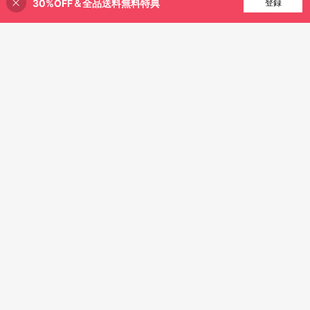
30%OFF＆全品送料無料特典
買い物かごに追加
登録
13% 割引！