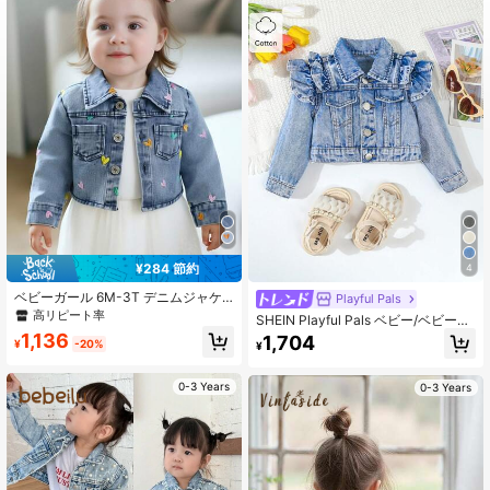
¥284 節約
4
ベビーガール 6M-3T デニムジャケ
Playful Pals
ット、アシンメトリー カラフルハー
高リピート率
SHEIN Playful Pals ベビー/ベビー用
ト刺繍、ラペルカラー、カジュアル
ガールズ リュッフルデニムジャケッ
1,136
1,704
クロップドカーディガン、ライトブ
¥
-20%
¥
ト レトロファッション
ルー、デイリーアウトドアフォト
0-3 Years
0-3 Years