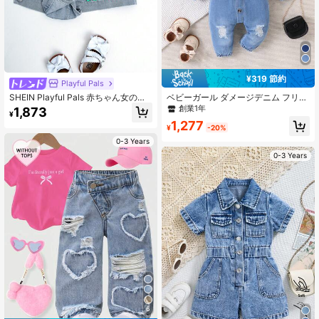
¥319 節約
Playful Pals
SHEIN Playful Pals 赤ちゃん女の子
ベビーガール ダメージデニム フリル
用 可愛いウサギプリント ルーズフィ
長袖 ロンパース リボン＆ボタン前開
創業1年
1,873
¥
ット デニムジャケット アウター
き 春秋用 アウトドアウェア
1,277
¥
-20%
0-3 Years
0-3 Years
6