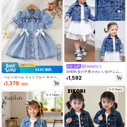
4
4
Bebeilu
¥345 節約
SHEIN 女の子用 かわいい白デニム
ハート型ポケット ラペル 長袖 ショ
1,592
ベビーガール ライトブルー サマー
¥
ートジャケット、秋のカジュアルで
デニムドレス、ペタルスリーブ ボタ
1,379
快適な着用、ベビーパーティー
¥
-20%
ンダウン ミディ丈 ウォッシュドカラ
ー カジュアルスクール用、スウィー
0-3 Years
トプリンセスシック 薄手 ベビーガー
0-3 Years
ルスカート