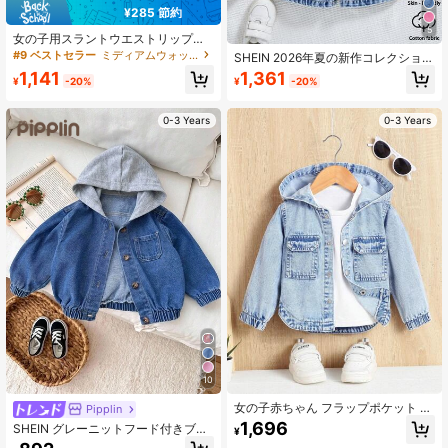
¥285 節約
5
女の子用スラントウエストリップデ
ニムパンツ、テーパードシルエッ
#9 ベストセラー
ミディアムウォッシュ ベビーガールズデニム
SHEIN 2026年夏の新作コレクション
ト、リトルディーバのカジュアルフ
ベビー女の子デニムジャンプスー
1,141
1,361
ァッションの必需品!ライトウォッシ
¥
-20%
¥
-20%
ツ、軽量 サマー、ミディアムウォッ
ュデニム素材、ウエストゴム+フェイ
シュブルー、キュートでスウィート
クチェーンデザイン、洗練された破
なストリートウェアファッション、
0-3 Years
0-3 Years
れ加工ディテール、テーパードシル
襟付き半袖デザイン、シングルブレ
エットでスリムな印象。赤ちゃんの
スト ボタン、胸ポケット、ウエスト
独特のファッションセンスを引き立
ゴム、パッチポケット装飾ショー
てます。日常外出、誕生日パーティ
ツ、柔らかいコットンデニム素材、
ー、週末の旅行など、赤ちゃんを注
デイリー、パーティー、学校、通勤
目の的にしてくれます。
に適しています
10
女の子赤ちゃん フラップポケット フ
Pipplin
ード付き Tシャツなし デニムジャケ
1,696
SHEIN グレーニットフード付きブル
¥
ット
ーデニム長袖ジャケット ベビーガー