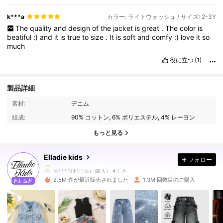
k***a
カラー: ライトウォッシュ / サイズ: 2-3Y
The
quality
and
design
of
the
jacket
is
great
.
The
color
is
beatiful
:)
and
it
is
true
to
size
.
It
is
soft
and
comfy
:)
love
it
so
much
役に立つ
(1)
製品詳細
365K フォロワー
4.91
素材:
デニム
組成:
90% コットン, 6% ポリエステル, 4% レーヨン
365K フォロワー
4.91
もっと見る
Elladie kids
フォロー
365K フォロワー
4.91
m***3
は
1日前
に購入しました
2.5M 件が最近販売されました
1.3M 回数目のご購入
365K フォロワー
4.91
365K フォロワー
4.91