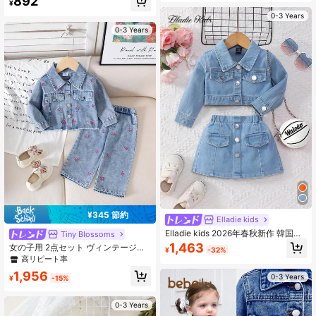
892
¥
ル用
0-3 Years
0-3 Years
¥345 節約
Elladie kids
Elladie kids 2026年春秋新作 韓国ス
Tiny BIossoms
タイル シック デニムセット ベビー
1,463
女の子用 2点セット ヴィンテージデ
¥
-32%
ガール スウィート キュート 長袖ジ
ニムジャケット(リボン付き長袖)+ デ
高リピート率
ャケット ミニスカート 2ピース アウ
ニムパンツ、秋春
トフィット キッズ カジュアル 多用
1,956
0-3 Years
¥
-15%
途 アウトドア 旅行 バケーション プ
レッピースタイル パーティー 写真撮
影 ファッションアイテム 快適 通気
0-3 Years
性のよいデニムセット ベビーガール