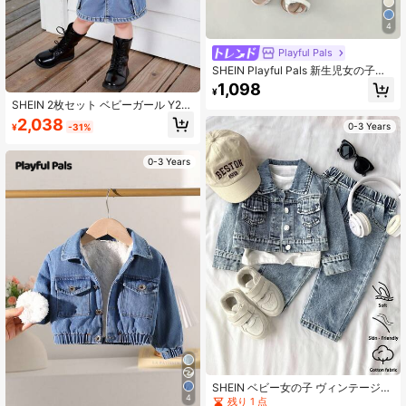
4
Playful Pals
SHEIN Playful Pals 新生児女の子用
ダブルレイヤー フリル付き ヴィンテ
1,098
¥
ージ風 ファッショナブル デニム シ
SHEIN 2枚セット ベビーガール Y2K
ョートジャケット
ラインストーン装飾 ブルーデニム ラ
2,038
0-3 Years
¥
-31%
ペル 長袖 クロップドジャケット&ス
カートセット、秋 キッズ カジュアル
&快適ウェア、快適、カジュアル&フ
0-3 Years
ァッショナブルな休暇アウトフィッ
ト、ホームカミング、秋服
SHEIN ベビー女の子 ヴィンテージウ
4
ォッシュ ライトブルー デニムジャケ
残り 1 点