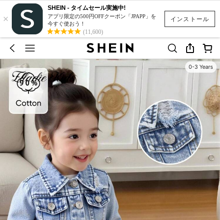
SHEIN - タイムセール実施中!
×
アプリ限定の500円OFFクーポン「JPAPP」を
インストール
今すぐ使おう！
(11,600)
0-3 Years