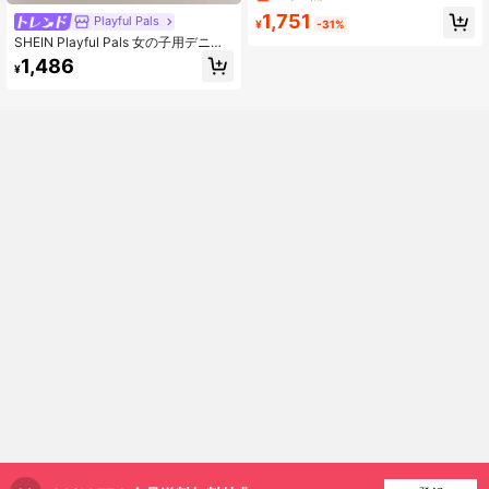
ット&パンツセット、カジュアルシッ
1,751
Playful Pals
クデザイン、襟付き、ポケット付
¥
-31%
き、リラックスフィット、柔らかい
SHEIN Playful Pals 女の子用デニム
コットン、秋冬
ジャケット 中綿入り、秋冬用ベビー
1,486
¥
女の子コート