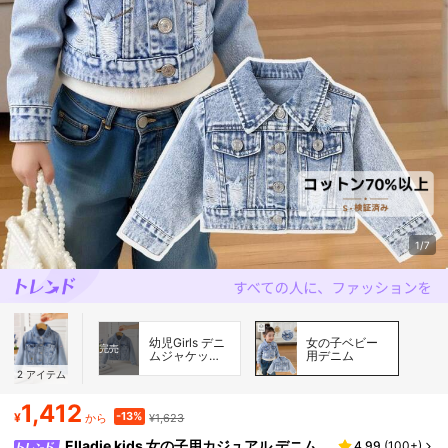
1/7
幼児Girls デニ
女の子ベビー
完売
ムジャケット&
用デニム
コート
2
アイテム
1,412
-13%
¥
¥1,623
から
Elladie kids 女の子用カジュアル デニム
4.99
(
100+
)