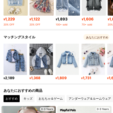
365K フォロワー
4.91
1,229
1,122
1,893
1,606
1
¥
¥
¥
¥
¥
20% OFF
20% OFF
100+ sold
70+ sold
20%
365K フォロワー
4.91
マッチングスタイル
あなたにおすすめ
365K フォロワー
4.91
365K フォロワー
4.91
2,189
1,368
1,809
1,731
1,
365K フォロワー
4.91
¥
¥
¥
¥
¥
あなたにおすすめの商品
365K フォロワー
4.91
おすすめ
キッズ
おもちゃ＆ゲーム
アンダーウェア＆ルームウェア
0-3 Years
0-3 Years