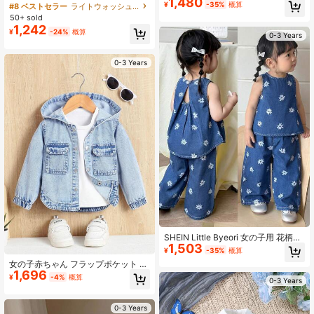
1,480
ルなクロシェ加工 ワッシュ加工ダー
ストレートレッグジーンズ
¥
-35%
概算
#8 ベストセラー
ライトウォッシュ ベビーガールズデニム
クブルーデニムベビー用ジャケット
50+ sold
1,242
¥
-24%
概算
0-3 Years
0-3 Years
SHEIN Little Byeori 女の子用 花柄プ
1,503
リント ネイビーブルーデニム ルーズ
¥
-35%
概算
ノースリーブトップス & ワイドレッ
女の子赤ちゃん フラップポケット フ
グパンツ 2点セット
1,696
ード付き Tシャツなし デニムジャケ
¥
-4%
概算
0-3 Years
ット
0-3 Years