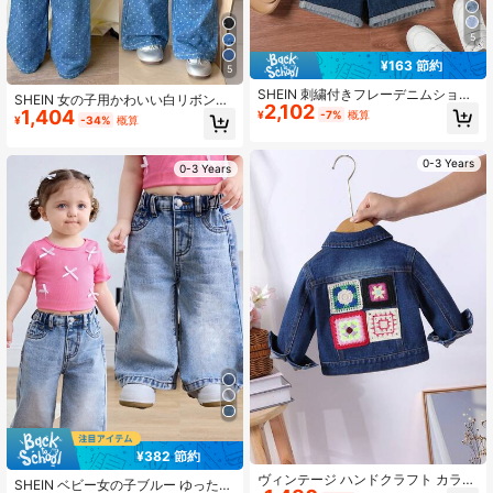
5
¥163 節約
5
SHEIN 刺繍付きフレーデニムショー
SHEIN 女の子用かわいい白リボン柄
2,102
トパンツ3点セット 赤ちゃん女の子
1,404
ブルーデニムベストとロングパンツ
¥
-7%
概算
¥
-34%
概算
用
セット、女の子用春夏カジュアルバ
ケーション田舎ボヘミアン、女の子
用ビーチアウトフィット、ガールズ
0-3 Years
0-3 Years
ウエスタンストリートウェア、スプ
リングブレイクアウトフィット、レ
イブフェスティバルデニムセット、
幼児女の子バケーションアウトフィ
ット
¥382 節約
ヴィンテージ ハンドクラフト カラフ
SHEIN ベビー女の子ブルー ゆったり