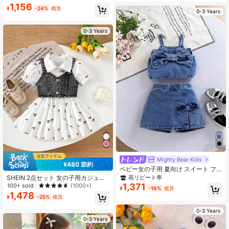
1,156
¥
-24%
概算
0-3 Years
0-3 Years
Mighty Bear Kids
¥480 節約
ベビー女の子用 夏向け スイート フ
ァッション エレガント リボン付きト
高リピート率
SHEIN 2点セット 女の子用カジュア
ップス＆ファッショナブル 多用途 リ
ル可愛いリボンパターンワンピース
1,371
100+ sold
(1000+)
¥
-16%
概算
ボン付きスカートショーツ 2点セッ
と一つボタンデニムベスト
1,478
¥
-25%
概算
ト、デイリーウェア、アウトドア、
学校、通勤、バケーションに適して
0-3 Years
います
0-3 Years