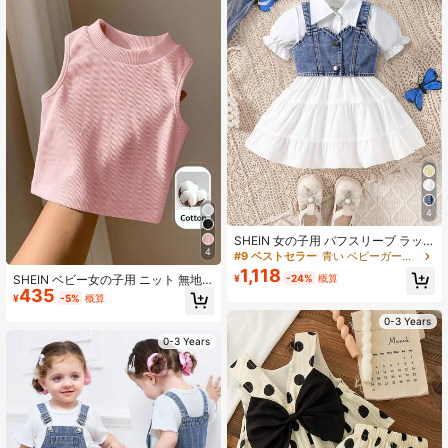
4
SHEIN 女の子用 パフスリーブ ラッ
4
フルヘム ドレスとシングルブレスト
#9 ベストセラー
青い ベビーガールズタンクトップコーデ
ストラップトップ セット
1,118
SHEIN ベビー女の子用 ニット 無地
¥
-24%
概算
435
ラウンドネック フィット カジュアル
¥
-5%
概算
タンクトップ
0-3 Years
0-3 Years