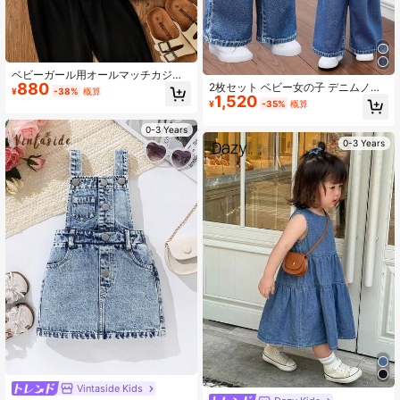
ベビーガール用オールマッチカジュ
880
アルデイリーライトウォッシュデニ
2枚セット ベビー女の子 デニムノー
¥
-38%
概算
1,520
ムベスト、カウガールスタイル
スリーブベスト&ルーズパンツ ブル
¥
-35%
概算
ー
0-3 Years
0-3 Years
Vintaside Kids