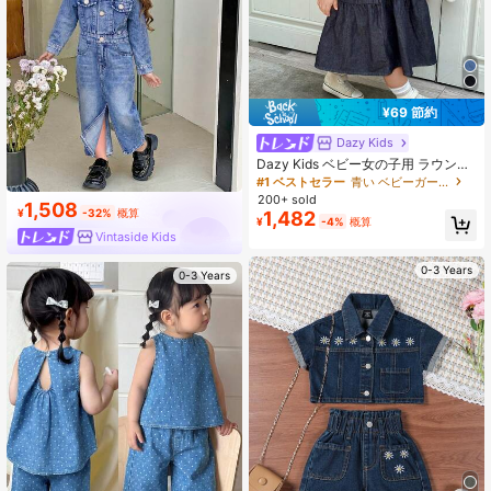
¥69 節約
Dazy Kids
Dazy Kids ベビー女の子用 ラウンド
ネック ノースリーブ 韓国風 ウォッ
#1 ベストセラー
青い ベビーガールズデニム
シュドデニム ワンピース 夏用 トド
200+ sold
1,508
ラー
¥
-32%
概算
1,482
¥
-4%
概算
Vintaside Kids
0-3 Years
0-3 Years