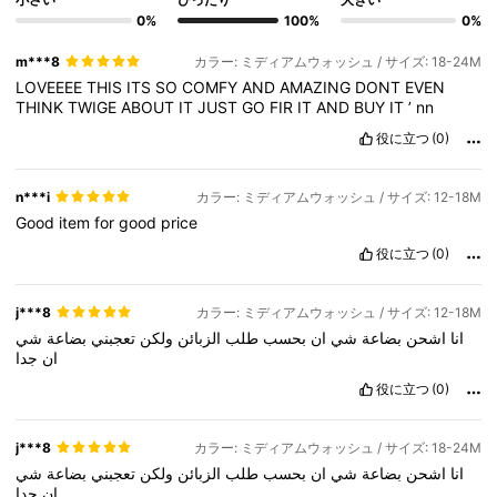
0%
100%
0%
m***8
カラー: ミディアムウォッシュ / サイズ: 18-24M
LOVEEEE
THIS
ITS
SO
COMFY
AND
AMAZING
DONT
EVEN
THINK
TWIGE
ABOUT
IT
JUST
GO
FIR
IT
AND
BUY
IT
’
nn
役に立つ
(0)
n***i
カラー: ミディアムウォッシュ / サイズ: 12-18M
Good
item
for
good
price
役に立つ
(0)
j***8
カラー: ミディアムウォッシュ / サイズ: 12-18M
انا
اشحن
بضاعة
شي
ان
بحسب
طلب
الزبائن
ولكن
تعجبني
بضاعة
شي
ان
جدا
役に立つ
(0)
j***8
カラー: ミディアムウォッシュ / サイズ: 18-24M
انا
اشحن
بضاعة
شي
ان
بحسب
طلب
الزبائن
ولكن
تعجبني
بضاعة
شي
ان
جدا