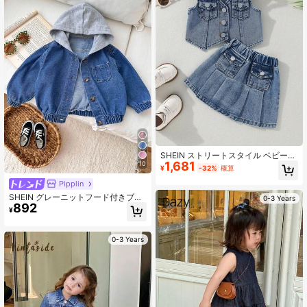
ョンアイテム
SHEIN ストリートスタイル ベビーガ
1,681
ール 夏用 デニムベスト+スカートセ
10
¥
-32%
概算
ット
Pipplin
SHEIN グレーニットフード付きブル
0-3 Years
892
ーデニム長袖ジャケット ベビーガー
¥
ル用
0-3 Years