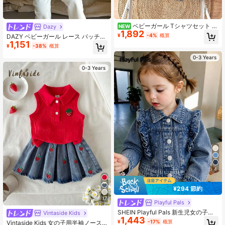
ベビーガール Tシャツセット ブ
Dazy
NEW
1,892
ラック スノーウォッシュ ラウンドネ
¥
-4%
概算
DAZY ベビーガール レース パッチワ
ック ニットデニムトップス ルーズス
1,151
ーク カジュアル デニムベスト ラペ
¥
-38%
概算
トレートレッグ デニムジーンズ 遊び
ル付き 幼児女の子服
心のあるかわいいリボン刺繍入り オ
0-3 Years
ールシーズン対応 シンプルでファッ
ショナブルな万能スタイル 普段着・
0-3 Years
写真撮影・ショッピング・お出か
け・パーティー向け 2026年秋新作
ベビーガールデニム
4
¥294 節約
17
Playful Pals
SHEIN Playful Pals 新生児女の子用
Vintaside Kids
1,443
ディープブルー ラッフルトリム ヴィ
¥
-17%
概算
Vintaside Kids 女の子用半袖ノース