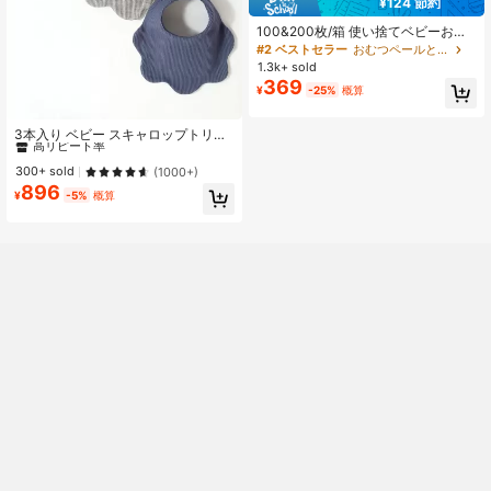
¥124 節約
100&200枚/箱 使い捨てベビーおむ
つ袋、簡単に結べるタブ付きうんち
#2 ベストセラー
おむつペールと詰め替え用
袋、香り付きおむつ廃棄袋、簡単に
1.3k+ sold
吊るせるおむつ袋の必需品、おむつ
369
¥
-25%
概算
処理や PETの排せつ物袋
#6 ベストセラー
に 布製よだれかけ ベビーよだれかけとバープクロス
高リピート率
3本入り ベビー スキャロップトリム
装飾 よだれかけ
#6 ベストセラー
#6 ベストセラー
に 布製よだれかけ ベビーよだれかけとバープクロス
に 布製よだれかけ ベビーよだれかけとバープクロス
高リピート率
高リピート率
300+ sold
(1000+)
896
#6 ベストセラー
に 布製よだれかけ ベビーよだれかけとバープクロス
¥
-5%
概算
高リピート率