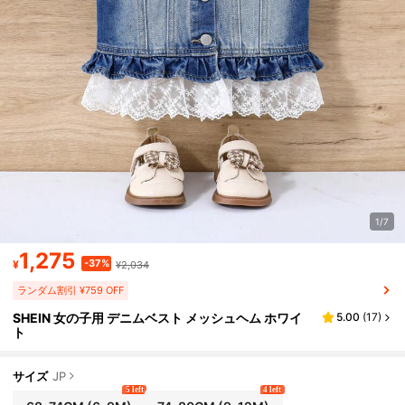
1/7
1,275
-37%
¥
¥2,034
ランダム割引 ¥759 OFF
SHEIN 女の子用 デニムベスト メッシュヘム ホワイ
5.00
(
17
)
ト
サイズ
JP
5 left
4 left