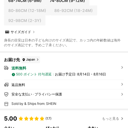
68-74CM
(6-9M)
74-80CM
(9-12M)
80-86CM
(12-18M)
86-92CM
(18-24M)
92-98CM
(2-3Y)
サイズガイド
身長の目安は日本の子ども向けのサイズ表記で、カッコ内の年齢数値は海外
のサイズ表記です。予めご了承ください。
お届け先
Japan
送料無料
500 ポイント 付与遅延
お届け予定日:
8月14日 - 8月16日
返品無料
安全な支払い · プライバシー保護
Sold by & Ships from: SHEIN
5.00
(17)
もっと見る
小さい
ぴったり
大きい