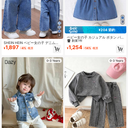
¥204 節約
#4 ベストセラー
ボタンフロント ベビーガールズデニム
4
創業1年
ベビー女の子 カジュアル ボタン パ
フスリーブ デニムワンピース、ベビ
#4 ベストセラー
#4 ベストセラー
ボタンフロント ベビーガールズデニム
ボタンフロント ベビーガールズデニム
SHEIN HEIN ベビー女の子 デニムサ
ー女の子の日常着/ホリデー/パーティ
1,897
1,254
スペンダートップ&ウエスト伸縮パン
創業1年
創業1年
¥
-4%
概算
¥
-14%
概算
ー用、ギフトにも適しています
ツセット、女の子カジュアルバケー
#4 ベストセラー
ボタンフロント ベビーガールズデニム
ション ボヘミアンホームウェア、卒
創業1年
業/パーティー/バケーションセット、
0-3 Years
0-3 Years
秋の子供カジュアルで快適な服