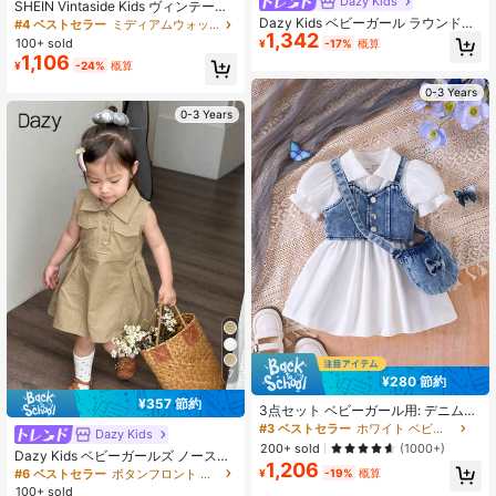
Dazy Kids
SHEIN Vintaside Kids ヴィンテージ
加工 クリスクロスストラップ デザイ
Dazy Kids ベビーガール ラウンドネ
#4 ベストセラー
ミディアムウォッシュ ベビーガールズデニム
1,342
ン デニム ビブオーバーオール ドレ
ック ノースリーブ 韓国風 デニムウ
100+ sold
¥
-17%
概算
ス/パンツ ベビーガール用
ォッシュ デニムワンピース 夏用
1,106
¥
-24%
概算
0-3 Years
0-3 Years
7
¥280 節約
¥357 節約
3点セット ベビーガール用: デニムク
ロップドベストジャケット、無地ポ
#3 ベストセラー
ホワイト ベビーガールのドレス
Dazy Kids
ロカラー パフスリーブ ギャザーウエ
200+ sold
(1000+)
Dazy Kids ベビーガールズ ノースリ
ストドレス、デニムリボン装飾クロ
1,206
ーブ カジュアル ミディ丈ワンピー
スボディバッグ
#6 ベストセラー
ボタンフロント ベビーガールのドレス
¥
-19%
概算
ス、夏用ベビーガールズ服
100+ sold