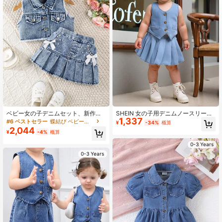
743K フォロワー
4.96
743K フォロワー
4.96
743K フォロワー
4.96
743K フォロワー
4.96
ベビー女の子デニムセット、新作ラ
SHEIN 女の子用デニムノースリーブ
1,337
イトウォッシュブルーのクロップド
ベスト&プリーツスカートセット 2点
#6 ベストセラー
蝶結び ベビーガールズデニム
¥
-34%
概算
フレイドデニムベスト&プリーツビー
セット
2,044
¥
-4%
概算
ズ付きリボンデニムスカートセッ
743K フォロワー
4.96
ト、カジュアルなお出かけに適して
0-3 Years
います
0-3 Years