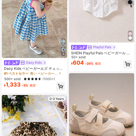
Playful Pals
SHEIN Playful Pals ベビーガール 夏
5
用 フリル付き 装飾ボタンアップシャ
50+ sold
ツ
604
Dazy Kids
¥
-24%
概算
Dazy Kids ベビーガールズ チェック
柄 ラウンドネック カジュアル 織り
#1 ベストセラー
青い ベビーガールのドレス
ミドル丈 ノースリーブ ドレス
500+ sold
(1000+)
1,333
¥
-5%
概算
0-3 Years