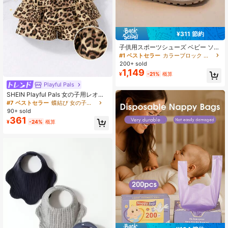
¥311 節約
子供用スポーツシューズ ベビー ソフ
トソール メッシュシューズ 男の子
#1 ベストセラー
カラーブロック ベビーフラットシューズ
女の子 通気性 スリッポン シューズ
200+ sold
学校用 ランニングシューズ 弾性バン
1,149
¥
-21%
概算
ド 便利 シューズ スケートシューズ
サンダル フラットシューズ
Playful Pals
SHEIN Playful Pals 女の子用レオパ
ード柄フリルヘムリボンデコレーシ
#7 ベストセラー
蝶結び 女の子のベビーボトムス
ョンスカートショーツ
90+ sold
361
¥
-24%
概算