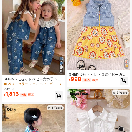
18
SHEIN 2セット レトロ調ベビーガー
998
ルデニムベスト&ジャンプスーツセッ
SHEIN 2点セット ベビー女の子 ベス
¥
-35%
概算
ト、カジュアルアウトフィット
トセット、ファッショナブルで多用
#1 ベストセラー
デニム ベビーガールズタンクトップコーデ
途なピーターパンカラー ラペルベス
70+ sold
ト カーディガン トップ ディープブ
1,813
0-3 Years
¥
-4%
概算
ルー ジャカードデザインとマッチン
グルーズロングパンツ、スタイリッ
シュで甘くクールな雰囲気、ベビー
女の子の夏の日々のルーズで快適な
0-3 Years
着用、アウトドア遊び、カジュアル
な休暇または家族の集まりに適して
います