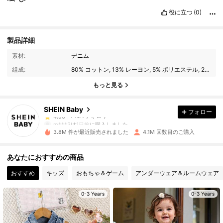
役に立つ
(0)
製品詳細
743K フォロワー
4.96
素材:
デニム
組成:
80% コットン, 13% レーヨン, 5% ポリエステル, 2% モダール
743K フォロワー
4.96
もっと見る
SHEIN Baby
フォロー
743K フォロワー
4.96
m***3
は
1日前
に購入しました
o***a
が
8時間前
にフォローしました
3.8M 件が最近販売されました
4.1M 回数目のご購入
743K フォロワー
4.96
あなたにおすすめの商品
おすすめ
キッズ
おもちゃ＆ゲーム
アンダーウェア＆ルームウェア
743K フォロワー
4.96
0-3 Years
0-3 Years
743K フォロワー
4.96