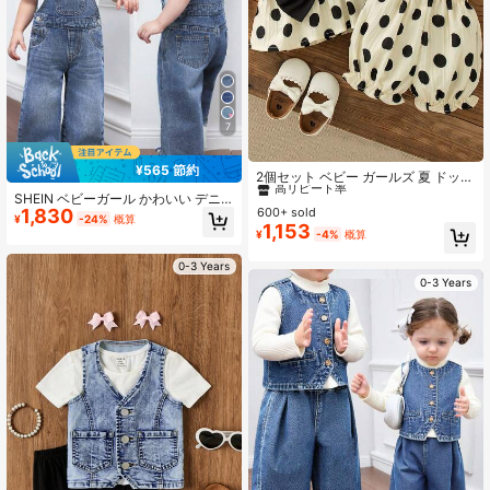
7
#1 ベストセラー
短い ベビーガールズタンクトップコーデ
¥565 節約
高リピート率
2個セット ベビー ガールズ 夏 ドット
柄リボン タンクトップ と ショー
#1 ベストセラー
#1 ベストセラー
短い ベビーガールズタンクトップコーデ
短い ベビーガールズタンクトップコーデ
SHEIN ベビーガール かわいい デニ
ツ、かわいいカジュアルな休暇コー
1,830
600+ sold
ム オーバーオールパンツ、秋のカジ
高リピート率
高リピート率
¥
-24%
概算
デ
1,153
ュアル バケーション カントリー、秋
#1 ベストセラー
短い ベビーガールズタンクトップコーデ
¥
-4%
概算
の子供のカジュアルで快適な着こな
高リピート率
し
0-3 Years
0-3 Years