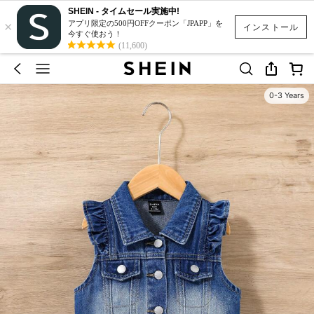
SHEIN - タイムセール実施中!
×
アプリ限定の500円OFFクーポン「JPAPP」を
インストール
今すぐ使おう！
(11,600)
0-3 Years