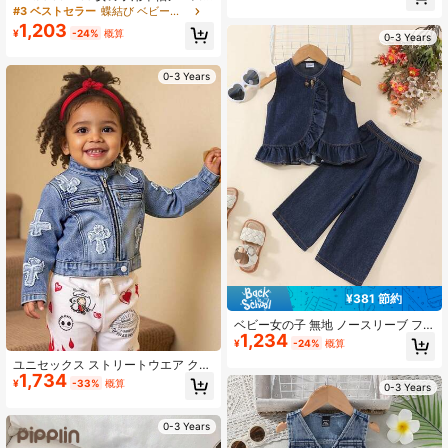
ンテージ風 ファッショナブル デニム
リーブセット、アイボリーのトップ
#3 ベストセラー
蝶結び ベビーガールズデニム
ショートジャケット、アウトドア遊
ス+ライトブルーのデニムスカート。
1,203
び、旅行、バケーション、親子アク
¥
-24%
概算
トップスはノースリーブ、伸縮性の
0-3 Years
ティビティ、パーティー集会、その
あるポロカラーのニット仕様で、胸
他のシーンに適し、自宅、お出か
部にピンクのリボン刺繍が施されて
け、日常着に最適
0-3 Years
います。スカートはライトウォッシ
ュのデニム素材の短めのスカート
で、白のリボン刺繍がデコレーショ
ンされています。全体的にかわいら
しいスタイルで、夏の着用、日常外
出、幼稚園、パーティ、ファミリー
レジャーなどに適しています。
¥381 節約
ベビー女の子 無地 ノースリーブ フ
1,234
リル デニムトップ&ソフトウォッシ
¥
-24%
概算
ュデニムパンツ 2点セットアウトフ
ユニセックス ストリートウエア クー
ィット
1,734
ル クロス 刺繍 ダメージデニム バイ
¥
-33%
概算
0-3 Years
クジャケット、ミディアムブルー、
ジップアップ フロント、スリムフィ
ット スタンドカラー、年中コーデに
0-3 Years
欠かせないママ&ベビー向けファッシ