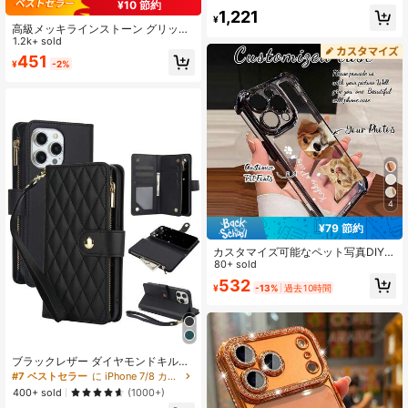
ーウォレットケース、スタンド機能
¥10 節約
#4 ベストセラー
に iPhone 7/8 Plus カードホルダー型携帯電話ケース
1,221
付き、耐衝撃性、複数のカードスロ
¥
売り切れ間近！
ット搭載
高級メッキラインストーン グリッタ
ー メイクミラー マグネット式スマホ
1.2k+ sold
ケース 17 16E 15 14 13 12 11 X XS M
451
¥
-2%
ax XR Pro Plus & Galaxy/Honor Mag
ic/Reno/Smart対応
4
¥79 節約
カスタマイズ可能なペット写真DIYス
マホケース1個、取り外し可能な背
80+ sold
景、メッキコーナー保護、高精細UV
532
¥
-13%
過去10時間
印刷、耐衝撃。Apple 17Air/16proma
x/16pro/15promax/14promax/13pro
max/13pro/15proに対応、Samsung/
A05/A04/A11/A24/A25/A26/A33/A1
2/A13/A14/A15/A52/A54/A55、S23
Ultra/S24Ultra/A52S/13C/A15に対
ブラックレザー ダイヤモンドキルテ
応、Honor X6A/X7B/X8B/X6、SAM
ィング カードホルダー PU フェイク
#7 ベストセラー
に iPhone 7/8 カードホルダー型携帯電話ケース
に対応、Redmiに対応 - パーソナラ
レザー フリップケース iPhone 17 Air
イズ、日常使用、ギフトに最適、国
400+ sold
(1000+)
16E 16 15 14 13 12 Mini 11 Pro X XS
際版、国内版ではありません