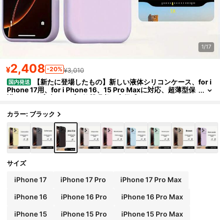
1/17
2,408
¥
-20%
¥3,010
【新たに登場したもの】新しい液体シリコンケース、for i
国内発送
Phone 17用、for i Phone 16、15 Pro Maxに対応、超薄型保
護カバー、完全ラップ、衝撃吸収、高級感のあるソリッドカ
ラーソフトケース、17 Pro Max用、フォンケース、ケース, スマホ
ケース, 衝撃吸収, for i Phone 15 Pro Max
カラー: ブラック
サイズ
iPhone 17
iPhone 17 Pro
iPhone 17 Pro Max
iPhone 16
iPhone 16 Pro
iPhone 16 Pro Max
iPhone 15
iPhone 15 Pro
iPhone 15 Pro Max