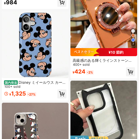
984
Max XR 8 7 Plus SE 5G 2022 2020
¥
対応、ジッパー付きスマホバッグ、
国際版、国内版ではありません、誕
生日プレゼント
7
¥10 節約
高級感のある輝くラインストーンレ
ンズ保護メッキ耐衝撃ケース、キラ
400+ sold
キラグリッターメイクアップミラー
424
¥
-2%
リングホルダーブラケット付き、高
品質耐衝撃バンパーバックカバー、1
7 16E 15 14 13 12 11 X XS Max XR P
Disney ミイールウス カート
国内発送
ro Plus Galaxy S26 A02S -A07 A12
ゥーン転倒防止パッケージ欧米アク
100+ sold
-A17 A22-A26 A32-A36 A50-A56 S
リル携帯電話機17/16/15/14/13/11 Pr
1,325
¥
-27%
20-S25 Honor Magic Reno Smart対
o Max Plus携帯ケース
応