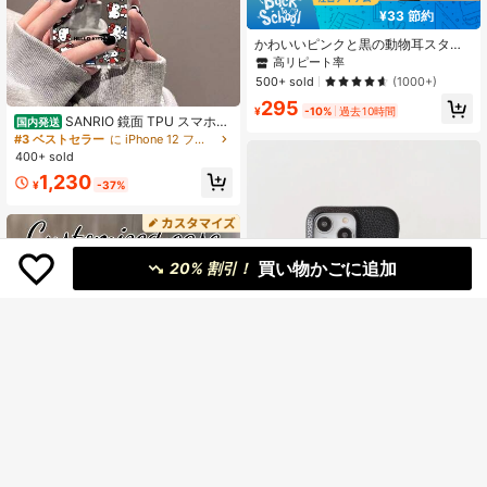
¥33 節約
かわいいピンクと黒の動物耳スタイ
ルのノベルティケース、透明アクリ
高リピート率
ルバックプレート、3Dかわいい猫耳
500+ sold
(1000+)
（蒸しパン猫耳型）スマホケース、
295
防汚、落下防止、指紋防止、iPhone
¥
-10%
過去10時間
11/12/12 Pro/12 Pro Max/13/13 Pro/
SANRIO 鏡面 TPU スマホケ
国内発送
13 Pro Max/14/14 Pro/14 Pro Max/1
ース 縦並びハローキティ総柄 メイク
#3 ベストセラー
に iPhone 12 フリップ式携帯電話ケース
5/15 Pro Max（ピンクと黒）/17/17
鏡付き 耐衝撃 対応 Phone11/12/13/1
400+ sold
Pro/17 Pro Max/Air対応（透明でかわ
4/15/16/17 Pro Max Plus
1,230
いいスマホケースにするには、使用
¥
-37%
前に前面と背面の2枚のフィルムを剥
がしてください）誕生日プレゼン
ト、記念日プレゼント
買い物かごに追加
20% 割引！
5
¥127 節約
1個 ミニマリスト ファッショナブル
リッチグレイン PU レザー ランヤー
#7 ベストセラー
に 小米 携帯電話ケース
8