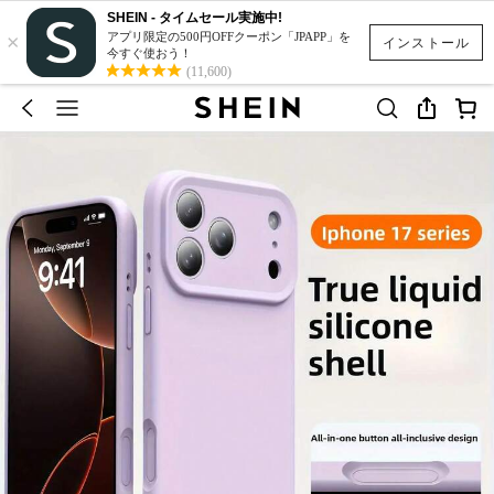
SHEIN - タイムセール実施中!
×
アプリ限定の500円OFFクーポン「JPAPP」を
インストール
今すぐ使おう！
(11,600)