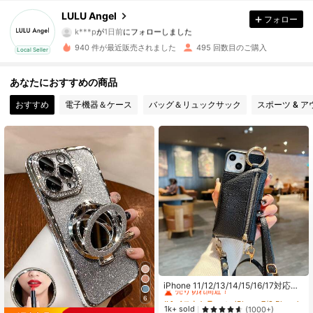
188 フォロワー
4.71
LULU Angel
フォロー
k***p
が
1日前
にフォローしました
188 フォロワー
4.71
940 件が最近販売されました
495 回数目のご購入
Local Seller
188 フォロワー
4.71
あなたにおすすめの商品
188 フォロワー
4.71
おすすめ
電子機器＆ケース
バッグ＆リュックサック
スポーツ & 
188 フォロワー
4.71
188 フォロワー
4.71
188 フォロワー
4.71
188 フォロワー
4.71
188 フォロワー
4.71
#4 ベストセラー
に iPhone 7/8 Plus カードホルダー型携帯電話ケース
売り切れ間近！
iPhone 11/12/13/14/15/16/17対応、
カードスロット付きストラップ付き
#4 ベストセラー
#4 ベストセラー
に iPhone 7/8 Plus カードホルダー型携帯電話ケース
に iPhone 7/8 Plus カードホルダー型携帯電話ケース
6
スマホケース、クロスボディPUレザ
売り切れ間近！
売り切れ間近！
1k+ sold
(1000+)