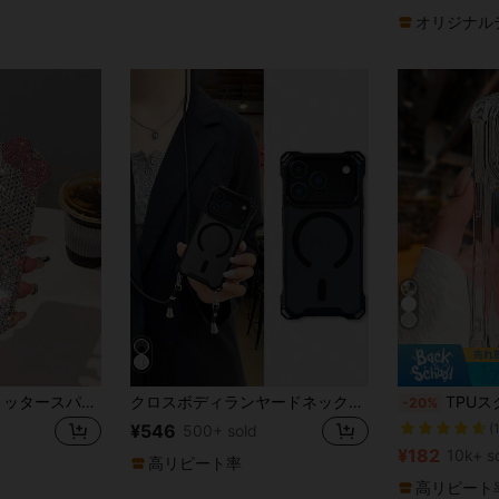
オリジナル
#1 ベストセラー
豪華なピンクのグリッタースパークルラインストーンリボンファッションフォンケース、輝くラインストーン、キラキラ光るラインストーンリボン、ラインストーンエッジの石膏ラインストーンリボンフォンケース、iPhone 17 Pro Max/16 Plus/XS Max/7G対応、保護カバー、誕生日プレゼント、記念日パーティーのお祝い
クロスボディランヤードネックレス付き透明スマホケース、マグネット式ワイヤレス充電対応、iPhone 17 Pro Max 17 Pro 17 Air 17 16 15 11 12 13 14 Pro Max Plus対応、紛失防止カバー
TPUスクリーン保護 強化エアバッグコーナー 一体型レンズ保護、メッキボタン + 2.0mm T
-20%
(
#1 ベストセラー
#1 ベストセラー
¥546
500+ sold
(
(
¥182
10k+ s
高リピート率
#1 ベストセラー
(
高リピート