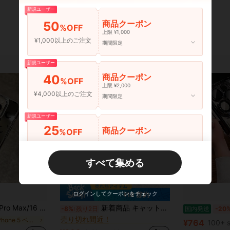
新規ユーザー
商品クーポン
50
%OFF
上限 ¥1,000
¥1,000以上のご注文
期間限定
新規ユーザー
商品クーポン
40
%OFF
上限 ¥2,000
¥4,000以上のご注文
期間限定
新規ユーザー
25
商品クーポン
%OFF
¥6,000以上のご注文
期間限定
すべて集める
新規ユーザー
30
商品クーポン
%OFF
¥9,000以上のご注文
期間限定
¥18 節約
ログインしてクーポンをチェック
ノベルティケース
#1 ベストセラー
 Max/15 Plus/15 Pro/15/14 Pro Max/14 Plus/14 Pro/14/16E/13 Pro Max/13 Pro/13/12 Pro Max/12 Pro/12/11 Pro Max/11を使うファッションフォンケース
新着商品 キャットイヤーデザイン 2 in1 タッチフィールド対応 アンチショック モバイルケース、iPhone 15 Pro Max対応、女性向けiPhone 14 Pro Max/13/XS/XR/Cartoon P11/7 Plus/8P/7/8/SE2 用柔らかいシリコン製保護ケース
-8%
残り2日
国内発送
-20
売り切れ間近！
ノベルティケース
ノベルティケース
#1 ベストセラー
#1 ベストセラー
に iPhone 5 ベーシックなスマホケース
¥764
100+ s
売り切れ間近！
売り切れ間近！