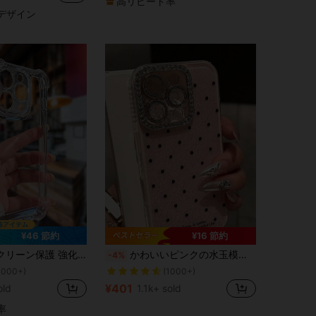
高リピート率
デザイン
¥46 節約
¥16 節約
売り切れ間近！
に iPhone 6/6s Plus ベーシックなスマホケース
PU透明スマホケース 17 Pro Max, 16 Pro Max, 15 Pro Max, 14 Pro Max, 13 Pro Max, 14, 13, 15, 17, 11, 17 Air, 誕生日プレゼント, 耐衝撃
かわいいピンクの水玉模様のおしゃれなスマホケース 1個 かわいい水玉模様ラインストーンカメラフラッシュ付きスマホケース iPhone 17 Pro 16 Plus 12 15 11 Pro Max 13 14 Plus 17 Pro Max 16 Pro Max 16 Proに対応 衝撃吸収 2-in-1 スマホケース ギフト 誕生日パーティー
-4%
1000+)
(1000+)
売り切れ間近！
売り切れ間近！
に iPhone 6/6s Plus ベーシックなスマホケース
に iPhone 6/6s Plus ベーシックなスマホケース
1000+)
1000+)
(1000+)
(1000+)
¥401
old
1.1k+ sold
売り切れ間近！
に iPhone 6/6s Plus ベーシックなスマホケース
1000+)
(1000+)
率