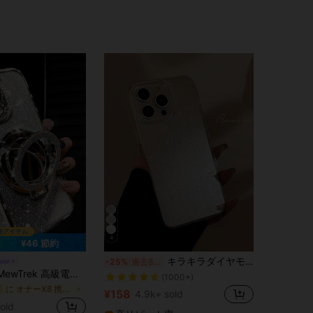
4
¥46 節約
に iPhone SE 2020 ファッションスマホケース
#3 ベストセラー
キラキラダイヤモンドスパンコール 耐衝撃 ファッション 1個 透明シルバーグリッター 大きな穴 フルボディ スマートフォン保護ケース 16, 15, 14, 13, 12, 11 Pro Max対応 防水 防落下 傷防止 ファッション スマートフォンケース ギフト 誕生日, エステティック
ase
-25%
過去8時間
(1000+)
ッキシルバースマホケース、メイクアップミラースタンド付き、光沢のあるラインストーンで装飾、シリコン素材で作られ、耐衝撃性と落下耐性、iPhone 16/16e/16 Pro/16 Pro Max/16 Plus/15/14/13/12/11/X/XS/XR/8/7およびGalaxy S25/S24/S23/S22/S21/A55/A54/A53/A52/A35/A34/A23/A16/A15/A14/A13/A12/A05S/FE/Ultra/4G/5G、Redmi/Honor/MOTO/OPPO/Infinixスマホ対応。
に iPhone SE 2020 ファッションスマホケース
に iPhone SE 2020 ファッションスマホケース
#3 ベストセラー
#3 ベストセラー
(1000+)
(1000+)
に オナーX8 携帯電話ケース
¥158
4.9k+ sold
に iPhone SE 2020 ファッションスマホケース
#3 ベストセラー
sold
(1000+)