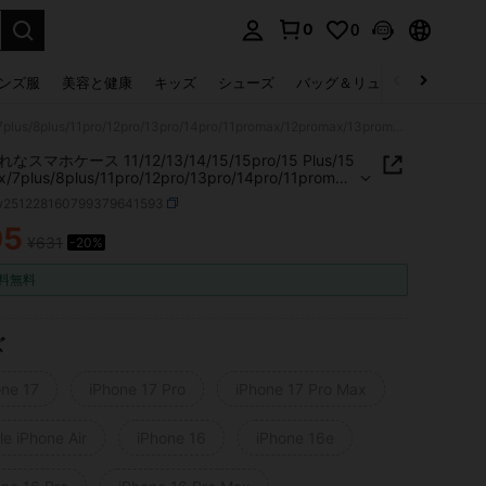
0
0
select.
ンズ服
美容と健康
キッズ
シューズ
バッグ＆リュック
下着＆
おしゃれなスマホケース 11/12/13/14/15/15pro/15 Plus/15 Promax/7plus/8plus/11pro/12pro/13pro/14pro/11promax/12promax/13promax/14promax/14plus/5
スマホケース 11/12/13/14/15/15pro/15 Plus/15
/7plus/8plus/11pro/12pro/13pro/14pro/11promax
omax/13promax/14promax/14plus/5
w251228160799379641593
05
¥631
-20%
ICE AND AVAILABILITY
料無料
ズ
one 17
iPhone 17 Pro
iPhone 17 Pro Max
e iPhone Air
iPhone 16
iPhone 16e