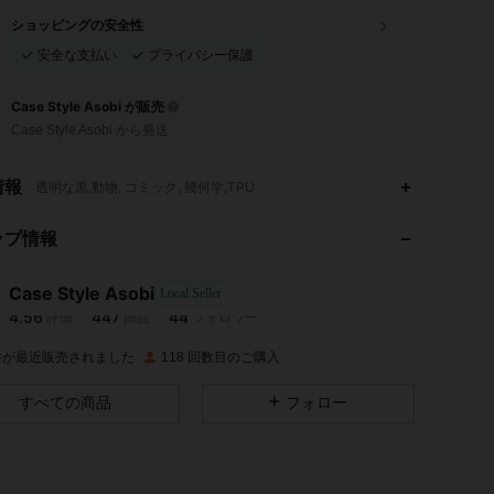
ショッピングの安全性
安全な支払い
プライバシー保護
Case Style Asobi が販売
Case Style Asobi から発送
情報
透明な黒,動物, コミック, 幾何学,TPU
4.56
447
44
ップ情報
4.56
447
44
4.56
447
44
Case Style Asobi
Local Seller
4.56
447
44
評価
商品
フォロワー
y***u
が
1日前
にフォローしました
4.56
447
44
 件が最近販売されました
118 回数目のご購入
4.56
447
44
すべての商品
フォロー
4.56
447
44
4.56
447
44
4.56
447
44