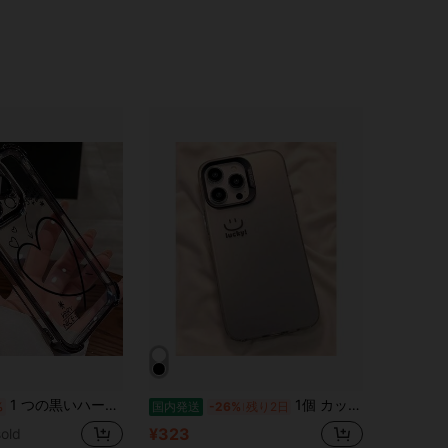
4.56
447
44
1 つの黒いハート柄電気メッキ透明四隅落下防止スマートフォンケース、Phone 16/11/12/13/14/15/15pro/15 Plus/15 Promax/7plus
1個 カップル バレンタインデー 笑顔「ラッキーデイ」 ブラック＆ホワイト IMD ハードPC電話ケース、ソフトサイド、 A54/S24/S24Plus/S24Ultra/S24FE、 16 Pro Max/16 Pro/16 Plus/16と互換性あり
%
国内発送
-26%
残り2日
¥323
old