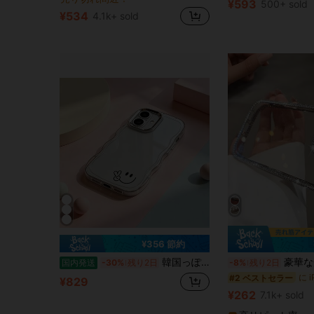
¥593
500+ sold
売り切れ間近！
売り切れ間近！
¥534
4.1k+ sold
に ギャラクシーS24ウルトラ 携帯電話ケース
#4 ベストセラー
売り切れ間近！
¥356 節約
韓国っぽスマイルデザインケース ニコちゃんゆるかわシンプルスマホケース 可愛い波型フレーム透明クリアスマホケースシルバーメッキ仕様カメラフレームスマホケース 17 Air 16 15 14 Plus 13 12 Pro Max スマホケース 17e 16eケース Galaxy S25 S24 S23 Ultra スマホケース
豪華な光沢のあるラインストーングリッター耐衝撃ベーシックフォンケース、iPhone 17/17 Pr
国内発送
-30%
残り2日
-8%
残り2日
#2 ベストセラー
¥829
¥262
7.1k+ sold