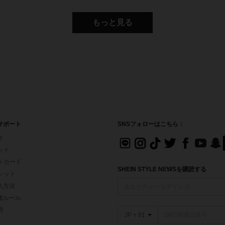
もっと見る
サポート
SNSフォローはこちら：
せ
イント
フトカード
SHEIN STYLE NEWSを購読する
ォレット
入方法
価ルール
問
JP + 81