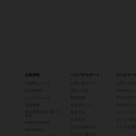
企業情報
ヘルプ＆サポート
カスタマー
SHEINについて
お買い物ガイド
お問い合わ
社会的責任
支払い方法
SHEINポ
ニュースルーム
配送情報
SHEINギ
採用情報
返品ポリシー
SHEINウ
特定商取引法に基づく
返金方法
レビュー記
表示
注文方法
レビュー評
SHEIN TOKYO
注文の追跡方法
よくある質
#SHEIN101
サイズの選び方