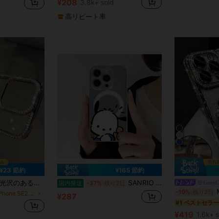
¥208
3.8k+ sold
ノベルティケース
#1 ベストセラー
売り切れ間近！
高リピート率
6
¥23 節約
¥165 節約
o Max/16 15 14 Plus 13 12 11 Pro Max/6D対応、電気メッキ加工の背面カバー、春の誕生日、記念日、結婚式、パーティーのギフトに最適
SANRIO TPU 素材 透明 ポチャッコデザイン スマホカバー Phone 11 12 13 14 15 16 17 Pro Max Plus 対応 可愛い 軽量 耐衝撃保護ケース
GenyC
国内発送
-37%
残り2日
MewTrek 高級電気メ
-10%
残り2日
に iPhone SE2 ベーシックなスマホケース
¥287
#1 ベストセラー
¥419
1.6k+ 