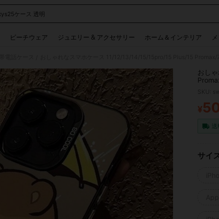
axys25ケース 透明
 and down arrow keys to navigate search 検索履歴 and 人気ワード. Press Enter to 
ビーチウェア
ジュエリー & アクセサリー
ホーム＆インテリア
メ
帯電話ケース
/
おしゃれな
Promax
/12pr
SKU: s
5
¥
PR
送
サイ
iPh
Appl