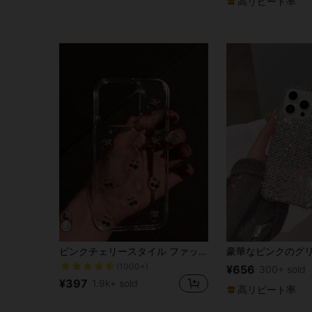
高リピート率
に チェリー 携帯電話ケース
#3 ベストセラー
ピンクチェリースタイル ファッション スマホ耐衝撃ケース 1個 3D樹脂製 光沢透明グリッター ピンクチェリー柄 iPhone 13/16 Pro Max/12/11/15/14 Pro/17 Pro Max対応 落下防止 滑り止め 女性用スマホ保護カバー 春の誕生日プレゼント
(1000+)
に チェリー 携帯電話ケース
に チェリー 携帯電話ケース
#3 ベストセラー
#3 ベストセラー
¥656
300+ sold
(1000+)
(1000+)
¥397
1.9k+ sold
に チェリー 携帯電話ケース
#3 ベストセラー
高リピート率
(1000+)