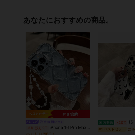
あなたにおすすめの商品。
¥16 節約
16 Pro Max/16 Plus/16 Pro/16/15 Pro
Mini Bloom
国内発送
-20%
に ギャラクシーS24ウルトラ 携帯電話ケース
#4 ベストセラー
iPhone 16 Pro Max フォンケース、新しいラインストーン入り透明シルバーフォイル耐衝撃性シリコンスタイリッシュ保護カバー iPhone 12/11/13/14 Pro Maxに対応
-3%
残り2日
売り切れ間近！
#1 ベストセラー
に ギャラクシーS24ウルトラ 携帯電話ケース
に ギャラクシーS24ウルトラ 携帯電話ケース
#4 ベストセラー
#4 ベストセラー