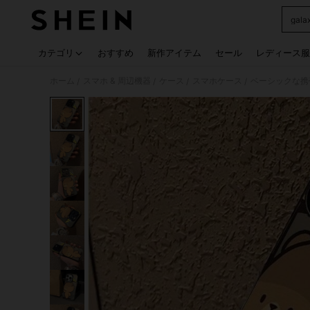
gal
Use up
カテゴリ
おすすめ
新作アイテム
セール
レディース服
ホーム
スマホ & 周辺機器
ケース
スマホケース
ベーシックな携
/
/
/
/