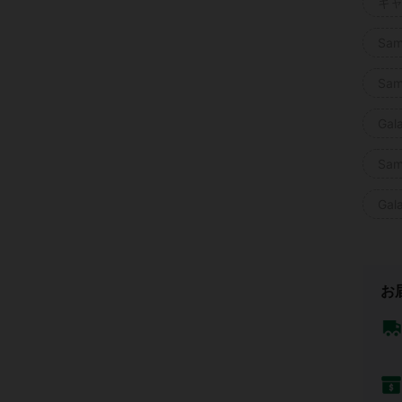
ギャ
Sam
Sam
Gal
Sam
Gal
お