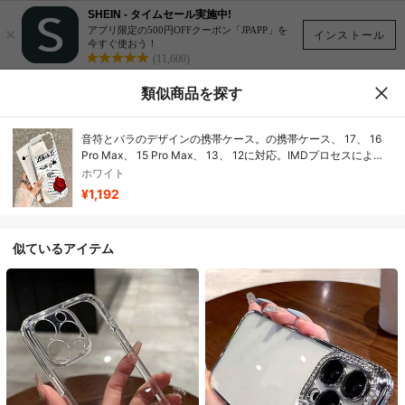
SHEIN - タイムセール実施中!
×
アプリ限定の500円OFFクーポン「JPAPP」を
インストール
今すぐ使おう！
(11,600)
類似商品を探す
音符とバラのデザインの携帯ケース。の携帯ケース、 17、 16
Pro Max、 15 Pro Max、 13、 12に対応。IMDプロセスにより
アップグレードされたカラフルなパーソナライズされたレーザ
ホワイト
ーバックパネルと対照的なフレーム。高価値な外観。より快適
¥1,192
な感触。TPU素材で作られており、衝撃や落下から保護しま
す。家族、友人、恋人、ボーイフレンド/ガールフレンド、バレ
ンタインデーに最適なギフトです。
似ているアイテム