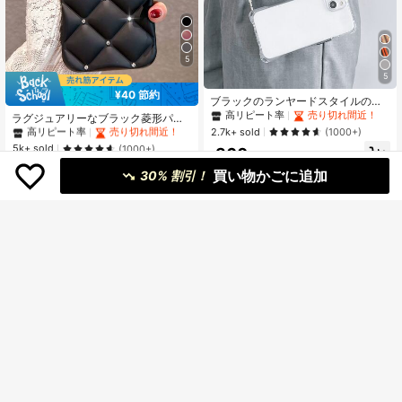
5
5
#6 ベストセラー
に iPhone 16e ファッションスマホケース
¥40 節約
高リピート率
売り切れ間近！
ブラックのランヤードスタイルのフ
ァッショナブルなスマホケース、透
高リピート率
売り切れ間近！
#6 ベストセラー
#6 ベストセラー
に iPhone 16e ファッションスマホケース
に iPhone 16e ファッションスマホケース
ラグジュアリーなブラック菱形パタ
明の耐衝撃ケース、コーナーバンパ
ーンのファッションキルティングラ
2.7k+ sold
(1000+)
高リピート率
高リピート率
売り切れ間近！
売り切れ間近！
ー付き、ブラックの調節可能なクロ
インストーン装飾の耐衝撃ケース、i
#6 ベストセラー
に iPhone 16e ファッションスマホケース
5k+ sold
(1000+)
360
スボディストラップ付き、iPhone 16
Phone 17 Pro Max/17 Pro/17 Air/17/
¥
Pro Max/16 Plus/16 Pro/16/15/14/1
高リピート率
売り切れ間近！
325
16 Pro Max/16/16 Pro/16 Plus/16E/1
買い物かごに追加
¥
-11%
30% 割引！
3/12/11/16E/iPhone 17/17 Pro/17 Ai
5/15 Pro Max/15 Pro/15 Plus/11/12/1
r/17 Pro Maxに対応、誕生日プレゼ
3/14/14 Pro Max/14 Pro/13 Pro Ma
ント
x/XS/XS Max/XR/7 Plus対応、ソフ
トで魅力的なフルカバー落下防止、
記念日誕生日ギフトパーティー