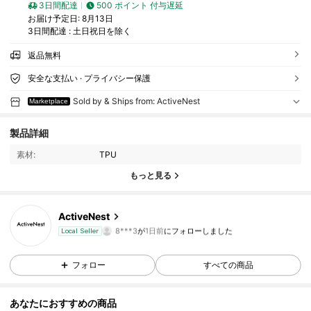
3日間配達
500 ポイント 付与遅延
お届け予定日:
8月13日
3日間配達 : 土日祝日を除く
返品無料
安全な支払い · プライバシー保護
Sold by & Ships from: ActiveNest
Marketplace
製品詳細
10 フォロワー
4.45
素材:
TPU
10 フォロワー
4.45
もっと見る
10 フォロワー
4.45
ActiveNest
8***3
が
1日前
にフォローしました
Local Seller
10 フォロワー
4.45
フォロー
すべての商品
10 フォロワー
4.45
あなたにおすすめの商品