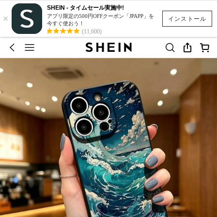
SHEIN - タイムセール実施中!
×
アプリ限定の500円OFFクーポン「JPAPP」を
インストール
今すぐ使おう！
(11,600)