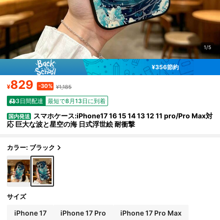
1/5
¥356節約
829
-30%
¥
¥1,185
3日間配達
最短で8月13日に到着
スマホケース:iPhone17 16 15 14 13 12 11 pro/Pro Max対
国内発送
応 巨大な波と星空の海 日式浮世絵 耐衝撃
カラー: ブラック
サイズ
iPhone 17
iPhone 17 Pro
iPhone 17 Pro Max