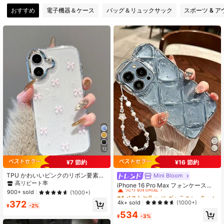
10 フォロワー
4.45
おすすめ
電子機器＆ケース
バッグ＆リュックサック
スポーツ & 
10 フォロワー
4.45
10 フォロワー
4.45
10 フォロワー
4.45
10 フォロワー
4.45
10 フォロワー
4.45
12
¥7 節約
¥16 節約
TPU かわいいピンクのリボン要素フ
Mini Bloom
#4 ベストセラー
に ギャラクシーS24ウルトラ 携帯電話ケース
ァッションスマホケースエポキシ樹
高リピート率
売り切れ間近！
iPhone 16 Pro Max フォンケース、
脂リボン透明スマホケース3Dピンク
900+ sold
新しいラインストーン入り透明シル
(1000+)
#4 ベストセラー
#4 ベストセラー
に ギャラクシーS24ウルトラ 携帯電話ケース
に ギャラクシーS24ウルトラ 携帯電話ケース
のリボンとフェイクパールビーズ付
バーフォイル耐衝撃性シリコンスタ
売り切れ間近！
売り切れ間近！
4k+ sold
372
(1000+)
き光沢のあるシルバーフレームiPhon
¥
-2%
イリッシュ保護カバー iPhone 12/11/
e 17/17Air/17Pro/17ProMax/16/15/1
#4 ベストセラー
に ギャラクシーS24ウルトラ 携帯電話ケース
534
13/14 Pro Maxに対応
¥
-3%
4/13/12/11/X/XS/XR/Mini/Pro Max/
売り切れ間近！