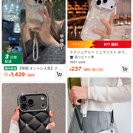
¥77 節約
8
ラグジュアリー ミニマリスト ホワイ
ト シャイニー ラインストーン ファ
高リピート率
ッション プレミアム ラインストーン
100+ sold
ブライト ホワイト レーザー ハート
237
【韓国 オシャレ人気】クリ
国内発送
スマホケース iPhone 17 Pro Max/17
¥
-25%
残り3日
エイティブ可愛い 猫耳デザイン こだ
Pro/17 Air/17/16 Pro Max/16/16 Pro/
1,429
¥
-30%
わりブランド ギフト カップル (coupl
16 Plus/15/15 Pro Max/15 Pro/15 Plu
e) マカロンカラー携帯ケース 高級レ
s/11/12/13/14 Pro Max/11 Pro/11 Pro
ストランスマホケース 韓国かわいい
Max/12 Pro/12 Pro Max/13 Pro/13 P
新デザインのスマホiphone17ケース
ro Max/7 Plus/14 Pro/14 Pro Max/1
スマホケース かわいい iPhone16ケ
4 Plus対応、アクリル ハードシェ
ース、耐衝撃性、iPhone17Proケー
ル、ミニマリスト クリエイティブ デ
ス16 Pro Max/15 Pro/14/13に適合ス
ザイン 春の誕生日プレゼント
マホケース>ドット あいふぉんケー
ス 17 スマホチェーン