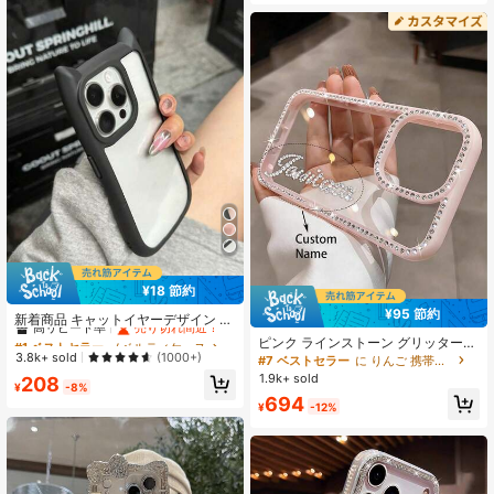
Pro/Plus対応TPUソフトフルカバー
ケース春の誕生日プレゼントパーテ
ィーのお祝い
¥18 節約
#1 ベストセラー
ノベルティケース
¥95 節約
高リピート率
売り切れ間近！
新着商品 キャットイヤーデザイン 2 i
n1 タッチフィールド対応 アンチショ
#1 ベストセラー
#1 ベストセラー
ノベルティケース
ノベルティケース
ピンク ラインストーン グリッター
ック モバイルケース、iPhone 15 Pro
高リピート率
高リピート率
売り切れ間近！
売り切れ間近！
3.8k+ sold
パーソナライズ名文字パターン 透明
(1000+)
#7 ベストセラー
に りんご 携帯電話ケース
Max対応、女性向けiPhone 14 Pro M
17 16 Pro Max対応 耐衝撃 保護カバ
#1 ベストセラー
ノベルティケース
1.9k+ sold
208
ax/13/XS/XR/Cartoon P11/7 Plus/8
¥
-8%
ー 彼女へのギフト エステティック
高リピート率
売り切れ間近！
P/7/8/SE2 用柔らかいシリコン製保
694
¥
-12%
護ケース