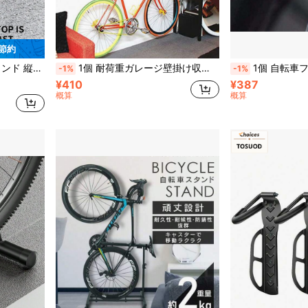
 節約
転車収納 ファッショナブルな金属フレーム 自転車スタンド
1個 耐荷重ガレージ壁掛け収納フック ユーティリティオーガナイザーハンガー 滑り止めコーティング付き スチール製U字フック はしご・自転車・電動工具・ガーデンホース用
1個 自転車フロントマウントフック、汎用マルチファンクシ
-1%
-1%
¥410
¥387
概算
概算