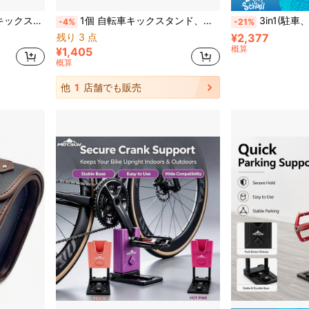
ートする頑丈な鋼製構造
1個 自転車キックスタンド、安定した駐車とメンテナンスサポート、マウンテンバイクの屋外走行、ガレージの室内保管、屋外の臨時駐車に適し、サイクリング愛好家のためのダブルレッグ自転車駐車スタンドアクセサリー
3in1(駐車、修理、立て掛け)自転車メンテナンススタンド - L字型バイクスタンド、縦横
-4%
-21%
残り 3 点
¥2,377
概算
¥1,405
概算
他
1
店舗でも販売