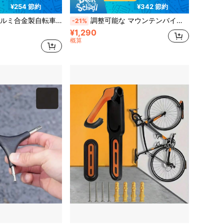
¥254 節約
¥342 節約
ブル自転車収納ラック、ロード/マウンテンバイククランクサポートスタンド、取り付けネジキット付き
調整可能な マウンテンバイク キックスタンド 耐食性 頑丈 自転車スタンド サイクリングアクセサリー
-21%
¥1,290
概算