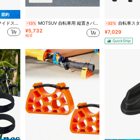
0 節約
スタンド 安定 倒れない (GX-ST978) マウンテンバイク
MOTSUV 自転車用 縦置きパーキングスタンド メンテナンスラック ポータブル 簡易設置 アルミ合金製 デュアルサポート脚付き
自転車スタンド 収納ラック サイクルスタンド ディスプレイス
-13%
-32%
¥5,732
¥7,029
概算
QuickShip