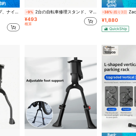
 節約
ジに適しています、自転車アクセサリー、アウトドアサイクリング、アウトドアスポーツ、自転車収納ラック
2台の自転車修理スタンド、マウンテンバイク/ロードバイクに適しています。耐久性のあるプラスチック構造で作られており、安定したグリップと簡単な駐車が可能です。アウトドアサイクリングアクセサリーに適しています。組み立てと保管が簡単です。自転車修理ハンドルスタンド。
Zackaria 
-9%
-38%
残り3日
¥493
¥1,880
概算
QuickShip