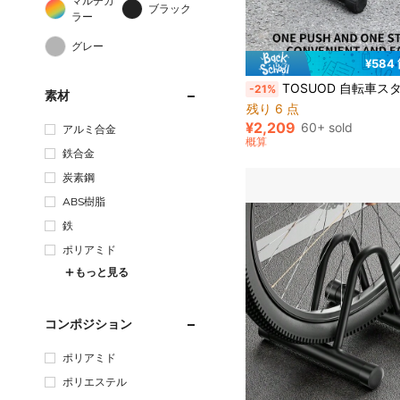
マルチカ
ブラック
ラー
グレー
¥584
TOSUOD 自転車スタンド 縦置き 頑丈な金属製 フロアスタンド ロードバイク マウンテンバイク対応 室内収納ラック 滑り止めゴムパッド付き 室内自
-21%
素材
残り 6 点
¥2,209
60+ sold
アルミ合金
概算
鉄合金
炭素鋼
ABS樹脂
鉄
ポリアミド
もっと見る
コンポジション
ポリアミド
ポリエステル