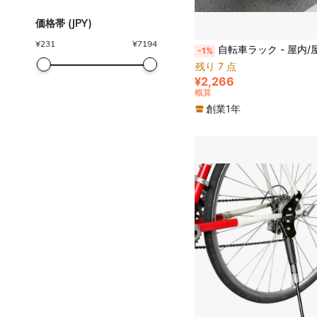
価格帯 (JPY)
¥
231
¥
7194
自転車ラック - 屋内/屋外用 スチール自転車収納ラック マウンテンバイクとロードバイ
-1%
残り 7 点
¥2,266
概算
創業1年