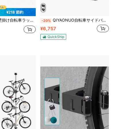
¥218 節約
収納スタンド、マウンテンバイク、ロードバイク、折りたたみ自転車に対応、簡単設置 滑り止め壁取り付け、ガレージ、バルコニー、廊下 自転車愛好家のための収納アクセサリー
QIYAONUO自転車サイドバッグ PUサドルバッグ 小物入れ 工具入れ 防水 バイク サイドバッグ サドルバッグ 汎用 簡単着脱 (S - ブラック(ブラウン))
-20%
¥6,757
QuickShip