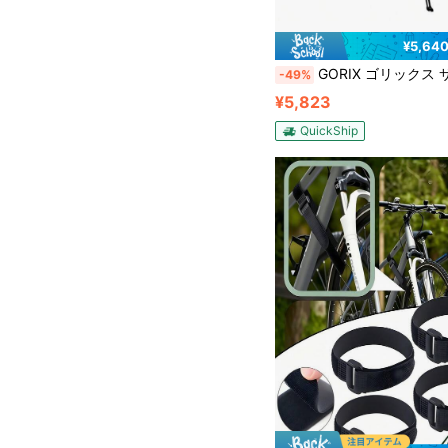
¥5,64
GORIX ゴリックス サイドスタンド 自転車 ロードバイク 26-29インチ 700c クロスバイク キックスタンド 軽量 車体取付 後つけ 調整 サイクルスタンド 自転車
-49%
¥5,823
QuickShip