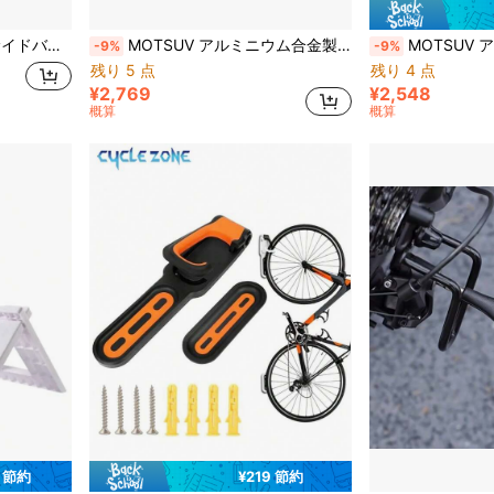
簡単着脱 (S - ブラック(ブラウン))
MOTSUV アルミニウム合金製自転車クランクパーキングスタンド、ユニバーサルポータブル自転車フロアスタンド、調整可能な室内/屋外自転車収納およびディスプレイラック
MOTSUV アルミ合金製自転車クランクパーキングスタンド、ポータ
-9%
-9%
残り 5 点
残り 4 点
¥2,769
¥2,548
概算
概算
2 節約
¥219 節約