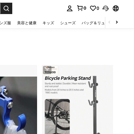
0
0
select.
ンズ服
美容と健康
キッズ
シューズ
バッグ＆リュック
下着＆