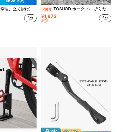
¥628 節約
置き用駐輪ラック(室内ガレージ保管に最適)、安定したホイールラック メンテナンスラック マウンテンバイクフレーム対応 TOSUOD
TOSUOD ポータブル 折りたたみ式 自転車 縦置きスタンド、軽量 コンパクト バイクキックスタンド サポートブラケット、マウンテンバイクとロードバイクにユニバーサル対応、室内保管と屋外一時駐車用の安定した駐車サポート、折りたたみ式 省スペース設計、安定した耐荷重と転倒防止、日常の通勤、短距離旅行、長距離サイクリングに実用的なバイク駐車アクセサリー
-16%
¥1,872
概算