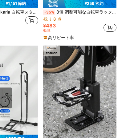
¥1,151 節約
¥259 節約
自転車スタンド 室内 屋外 ロードバイク クロスバイク 自転車置き サイクルスタンド
8個 調整可能な自転車ラックストラップ、バックル付きホイールスタビライザーストラップ、マウンテンバイク、ロードバイク、キャンプギア、ヨガマット用の多機能収納タイ
-35%
残り 8 点
¥483
概算
高リピート率