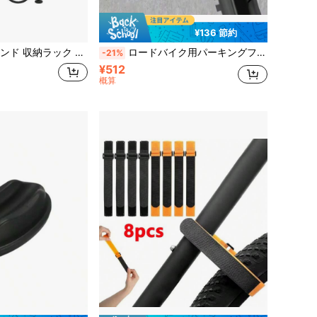
¥136 節約
タンド バイクタワー 頑丈 転倒防止スタンド 防錆 耐腐食性 高さ調整 家具 収納 玄関収納
ロードバイク用パーキングフック ホーム壁掛けフック マウンテンバイク用 シンプル パーキングラック 2.54-7.11cm幅タイヤ対応 調節可能 自転車収納ラックアクセサリー
-21%
¥512
概算