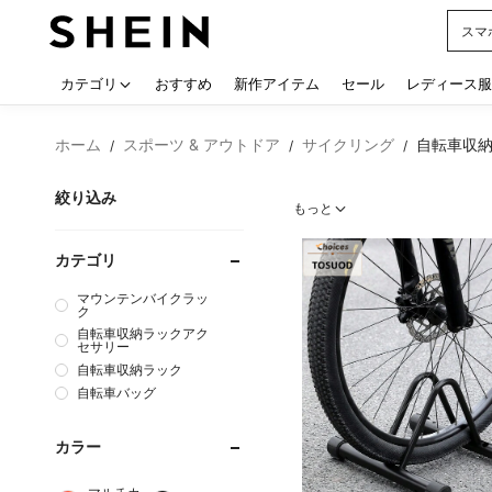
シー
Use up
カテゴリ
おすすめ
新作アイテム
セール
レディース服
ホーム
スポーツ & アウトドア
サイクリング
自転車収
/
/
/
絞り込み
もっと
カテゴリ
マウンテンバイクラッ
ク
自転車収納ラックアク
セサリー
自転車収納ラック
自転車バッグ
カラー