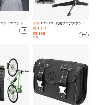
ョン電動自転車ストレージフック、電動自転車/自転車フロントラックに適合
TOSUOD 鉄製フロアスタンド式自転車駐輪ラック、頑丈な高さ調節可能修理スタンド、メンテナンスと駐輪のデュアルパーパスサポート、ロードバイク、マウンテンバイク、折りたたみ自転車、通勤自転車対応、転倒防止のヘビーデューティー修理・メンテナンスツール、自宅ガレージ車両収納、自転車店点検・チューニング、屋外一時駐輪・ショールーム展示、サイクリング愛好家の日常的な自転車ケアアクセサリー
-1%
残り 1 点
¥3,166
概算