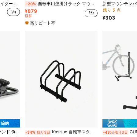
ポケットバイク 駐輪スタンド 2個セット
自転車用壁掛けラック マウンテンバイク ロードバイク 収納用フック 自転車スタンド サイクリングアクセサリー 自転車壁掛け収納ラック
-20%
残り 5 点
¥879
概算
¥303
高リピート率
7 節約
ロードバイク/クロスバイクなど対応
Kaslsun 自転車スタンド サイクルスタンド 屋外転倒防止設計 強風対応 2段/3段/4段/5段選択可能 2〜5台対応 固定式スタンド マウンテンバイク ロードバイク 折りたたみ自転車 電動自転車対応 鉄製 重量感のある鋳鉄製ベース 簡単組立 庭 ガレージ マンション 会社 公園 公共スペース 屋内屋外兼用 駐輪ラック 展示収納ラック 180日保証 3
GUNSEED 自転
-34%
残り3日
-43%
残り3日