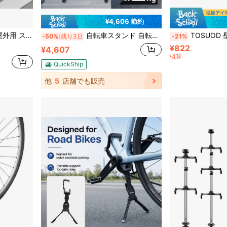
¥4,606 節約
ク対応 - トラック用タイヤラック
自転車スタンド 自転車 スタンド ロードバイク クロスバイク マウンテンバイク 自転車スタンド縦 サイクルスタンド 縦 屋外 自転車立て バイクスタンド 頑丈
TOSUOD 壁掛け自転車ラック、家庭用壁掛け自転車ハンガー、頑丈で安定した自転車吊り下げラック、省スペースの室内
-50%
残り3日
-21%
¥822
¥4,607
概算
QuickShip
他
5
店舗でも販売