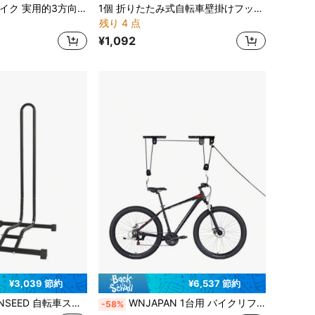
新型マウンテンバイク 実用的3方向ヘックスソケット修理ツール、自転車メンテナンスツール、バイク修理ツール、マウンテンバイク3方向レンチ、多機能ヘックスY型ツール
1個 折りたたみ式自転車壁掛けフック、マウンテンバイク、ロードバイクに適し、ディスプレイラック、駐輪ラック、または室内ガレージ垂直駐輪ラックとして使用できます
残り 4 点
¥1,092
¥3,039 節約
¥6,537 節約
車スタンド ロードバイクスタンド クロスバイク マウンテンバイク 倒れない 屋内 軽量 汎用
WNJAPAN 1台用 バイクリフト 自転車ラック 屋内 室内 ガレージ 天吊 天井吊り下げ リフト式 サイクリングスタンド サイクルラック サイクルスタンド プーリー コンパクト マウンテンバイク クロスバイク ロードバイク ディスプレイスタンド ディスプレイラック メンテナンス 盗難防止 作業用 耐荷重20キロ ZS-05
-58%