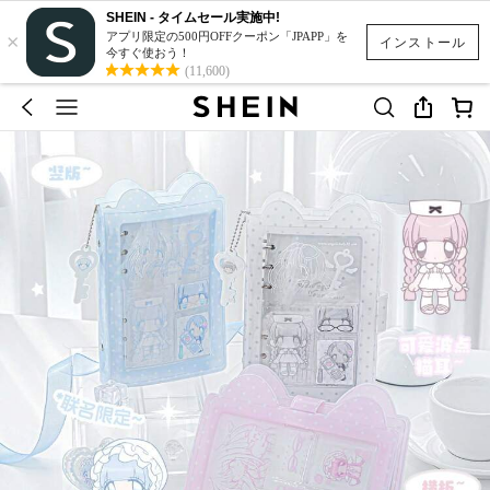
SHEIN - タイムセール実施中!
×
アプリ限定の500円OFFクーポン「JPAPP」を
インストール
今すぐ使おう！
(11,600)