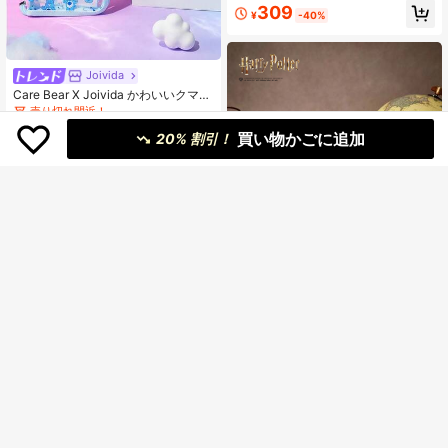
309
¥
-40%
Joivida
Care Bear X Joivida かわいいクマ柄
透明ルーズリーフバインダー
売り切れ間近！
200+ sold
買い物かごに追加
20% 割引！
431
¥
-40%
¥181 節約
Joivida
HARRY POTTER X Joivida 1個 X Joi
vida 透明ポータブルダブルスナップ
1k+ sold
(100+)
ファイルフォルダー、アルバムとし
342
て写真を収納、お金、文房具、ノー
¥
-35%
ト、ステッカーブックにも使用可
能、オフィス、学校、新学期に最
適、誕生日への魔法のようなギフト