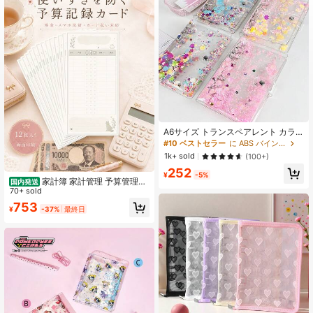
173 フォロワー
4.70
173 フォロワー
4.70
173 フォロワー
4.70
A6サイズ トランスペアレント カラ
フル スパイラル ステッカーフォルダ
#10 ベストセラー
に ABS バインダー
ー/ステッカーアルバム/ストレージア
1k+ sold
(100+)
ルバム/ステッカーブック、和風ステ
252
ッカーストレージバッグ、仕切り
¥
-5%
板、リリースペーパー/学用品、新学
家計簿 家計管理 予算管理記
国内発送
期必需品ステッカー、プランナー愛
録カード 12枚 現金管理 支出記録 袋
70+ sold
好家、ステッカーコレクター、学
分け家計簿 お札貯金・封筒貯金にも
753
¥
-37%
最終日
生、オフィスワーカー、文房具整
使える 国内発送 カードのみ
理、DIYクリエイター