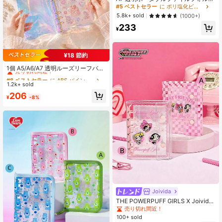
ー ダブルスナップデザイン、美しい
#5 ベストセラー
に ポリ塩化ビニル バインダー
写真を収納でき、フォトアルバム、
5.8k+ sold
(1000+)
貯金、文房具、ノート、ステッカー
233
ブック、オフィス用品、学校用品、
¥
新学期にも使えます
¥18 節約
#8 ベストセラー
に ABS バインダー
売り切れ間近！
1個 A5/A6/A7 透明ルーズリーフバイ
ンダー、ポータブルクリアステッカ
#8 ベストセラー
#8 ベストセラー
に ABS バインダー
に ABS バインダー
ーブック、ステッカーアルバム、フ
1.2k+ sold
売り切れ間近！
売り切れ間近！
ォトストレージバッグ、フォトアル
#8 ベストセラー
に ABS バインダー
206
バム、予算プランナー、日記、ノー
¥
-8%
売り切れ間近！
ト、オフィス用品ステッカーブッ
ク、学校用品
Joivida
THE POWERPUFF GIRLS X Joivida
カートゥーン柄ルーズリーフバイン
売り切れ間近！
ダー 収納に適しています
100+ sold