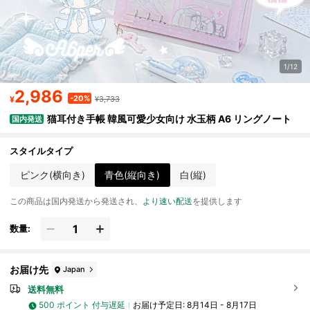
1/12
2,986
-20%
¥
¥3,733
猫耳付き手帳 韓風可愛少女向け 水玉柄 A6 リングノート
国内発送
スタイルタイプ
ピンク(横向き)
青色(縦向き)
白(縦)
この商品は国内発送から発送され、
より速い配送
を提供します
数量:
お届け先
Japan
送料無料
500 ポイント 付与遅延
お届け予定日:
8月14日 - 8月17日