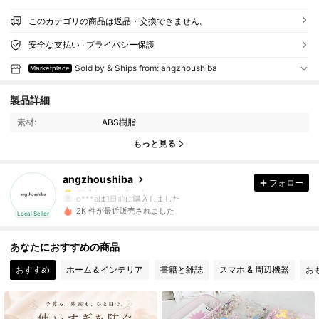
このカテゴリの商品は返品・交換できません。
安全な支払い · プライバシー保護
Sold by & Ships from: angzhoushiba
Marketplace
173 フォロワー
4.70
製品詳細
173 フォロワー
4.70
素材:
ABS樹脂
もっと見る
173 フォロワー
4.70
angzhoushiba
フォロー
173 フォロワー
4.70
o***a
は
1日前
に購入しました
2K 件が最近販売されました
Local Seller
173 フォロワー
4.70
あなたにおすすめの商品
173 フォロワー
4.70
おすすめ
ホーム＆インテリア
書籍と雑誌
スマホ & 周辺機器
お
173 フォロワー
4.70
173 フォロワー
4.70