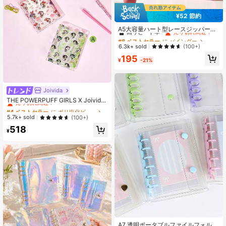
¥52 節約
#8 ベストセラー
に バインダー
高リピート率
売り切れ間近！
A5大容量ハート型レースジッパーバ
インダー、ステッカー収納バッグ、
#8 ベストセラー
#8 ベストセラー
に バインダー
に バインダー
ポータブルノートセット、ドキュメ
高リピート率
高リピート率
売り切れ間近！
売り切れ間近！
6.3k+ sold
(100+)
ントフォルダー、スタンプアルバ
#8 ベストセラー
に バインダー
195
ム、ステッカーブック、ペンケー
¥
-21%
高リピート率
売り切れ間近！
ス、A5透明リフィルページ、PP透明
リフィルページ、フォトアルバム、
貯金計画ブック、ドキュメント収納
バッグ、オフィス用品、学用品
Joivida
#4 ベストセラー
に ポリ塩化ビニル バインダー
売り切れ間近！
THE POWERPUFF GIRLS X Joivida
1個 X Joivida 透明ポータブルダブル
#4 ベストセラー
#4 ベストセラー
に ポリ塩化ビニル バインダー
に ポリ塩化ビニル バインダー
スナップファイルフォルダー、3スタ
売り切れ間近！
売り切れ間近！
5.7k+ sold
(100+)
イル展開、アルバムとして写真を収
#4 ベストセラー
に ポリ塩化ビニル バインダー
518
納、お金、文房具、ノート、ステッ
¥
売り切れ間近！
カーブックにも対応、オフィス、学
校に最適、楽しいギフト
A7 透明ポータブルファイルフォルダ