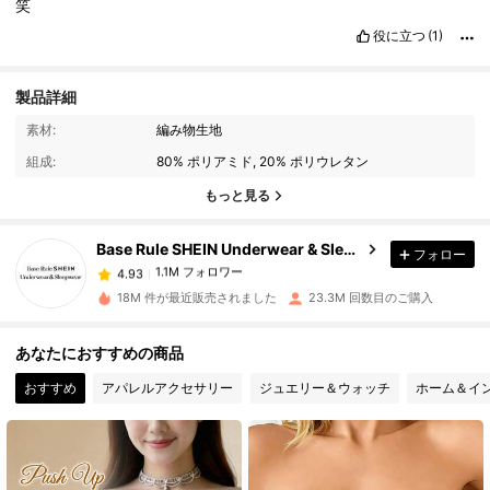
笑
役に立つ
(1)
製品詳細
1.1M フォロワー
4.93
素材:
編み物生地
組成:
80% ポリアミド, 20% ポリウレタン
もっと見る
1.1M フォロワー
4.93
Base Rule SHEIN Underwear & Sleepwear
フォロー
1.1M フォロワー
4.93
1***8
は
1日前
に購入しました
18M 件が最近販売されました
23.3M 回数目のご購入
1.1M フォロワー
4.93
あなたにおすすめの商品
おすすめ
アパレルアクセサリー
ジュエリー＆ウォッチ
ホーム＆イ
1.1M フォロワー
4.93
1.1M フォロワー
4.93