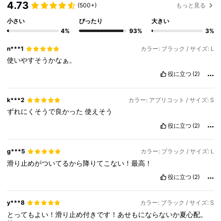
4.73
(500+)
もっと見る
小さい
ぴったり
大きい
4%
93%
3%
n***1
カラー: ブラック / サイズ: L
使いやすそうかなぁ。
役に立つ
(2)
k***2
カラー: アプリコット / サイズ: S
ずれにくそうで良かった
使えそう
役に立つ
(2)
g***5
カラー: ブラック / サイズ: L
滑り止めがついてるから降りてこない！最高！
役に立つ
(2)
y***8
カラー: ブラック / サイズ: S
とってもよい！滑り止め付きです！あせもにならないか夏心配。