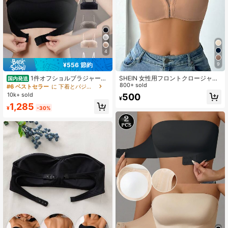
4
¥556 節約
9
1件オフショルブラジャー、
SHEIN 女性用フロントクロージャー
国内発送
小胸用アップチューブトップ、 オフ
パッド入りプッシュアップブラ、バ
800+ sold
#6 ベストセラー
に 下着とパジャマ
ショルインナー 、脇高 谷間メイク下
ックレス&ストラップレス
10k+ sold
500
¥
着、A/Bカップノンワイヤーぶらジャ
1,285
ー
¥
-30%