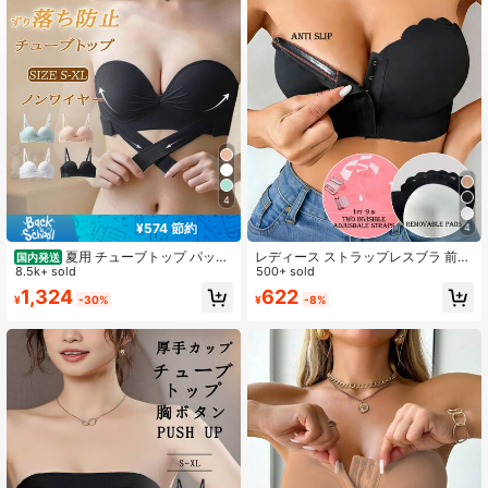
1.1M フォロワー
4.93
1.1M フォロワー
4.93
1.1M フォロワー
4.93
4
¥574 節約
4
1.1M フォロワー
4.93
夏用 チューブトップ パット
レディース ストラップレスブラ 前留
国内発送
付き ブラトップ 紐なしずり落ち防止
8.5k+ sold
め プッシュアップ バンドゥチューブ
500+ sold
ブラ 無地ノンワイヤー レディース
ブラ 透明ストラップ付き クロップト
1,324
622
¥
-30%
¥
-8%
インナー オフショルヌーブラ
ップブラ ノンワイヤー ブラレット
1.1M フォロワー
4.93
通気性 ランジェリートップス 結婚式
ゲスト用