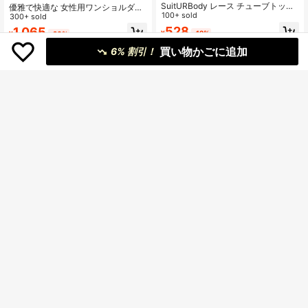
SuitURBody レース チューブトップ
優雅で快適な 女性用ワンショルダー
ブラ セクシー下着
100+ sold
シームレスブラ 3点セット、マルチ
300+ sold
カラー
528
1,065
¥
-12%
¥
-20%
買い物かごに追加
6% 割引！
SHEIN シンプルミニマリストスタイ
SHEIN 無地柄 コントラストメッシュ
ル ノンワイヤーブラ フロントバック
100+ sold
チューブ ブラジャー
1.1k+ sold
ル付き ストラップレスタイプ
568
751
¥
¥
-14%