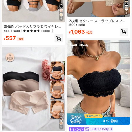
4
6
2枚組 セクシー ストラップレスブラ
シームレス インビジブルブラ プッシ
500+ sold
SHEIN パッド入りブラ & ワイヤレス
ュアップ ランジェリーセット フロン
ブラ
1,063
900+ sold
(1000+)
¥
-2%
トクロージャー チューブトップ ウェ
557
ディングブラ 通気性のある下着、自
¥
-6%
信を高める、デートナイト
¥72 節約
9
SuitURBody