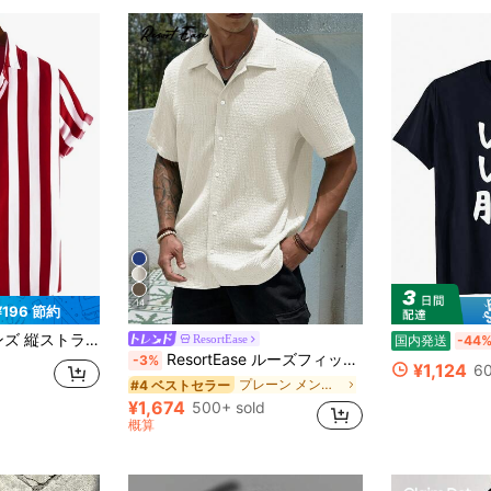
14
¥196 節約
イプ ボタンアップシャツ、ホリデー
ResortEase
国内発送
-44
ResortEase ルーズフィット メンズ 無地 ボタンアップ 半袖 カジュアルシャツ、ホリデー
-3%
¥1,124
60
プレーン メンズシャツ
#4 ベストセラー
¥1,674
500+ sold
概算