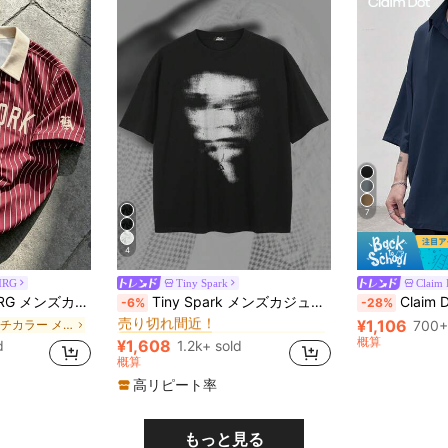
7
4
MRG
Tiny Spark
Claim 
中厚 メンズTシャツ
#1 ベストセラー
トライプ レタープリント ポロシャツ 半袖 夏
Tiny Spark メンズカジュアル フェイスプリント 半袖Tシャツ 夏 ヴィンテージ
Claim Dot Manfinity Homme メンズ 半袖 ボタンダウ
-6%
-28%
売り切れ間近！
¥1,106
マルチカラー メンズポロシャツ
中厚 メンズTシャツ
中厚 メンズTシャツ
700+
#1 ベストセラー
#1 ベストセラー
売り切れ間近！
売り切れ間近！
概算
¥1,608
d
1.2k+ sold
中厚 メンズTシャツ
#1 ベストセラー
概算
売り切れ間近！
高リピート率
もっと見る