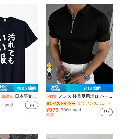
11
¥116 節約
¥895 節約
日本語文字プリント ネイビー 半袖 T シャツ 綿 100% メンズ シンプル ユニーク 220 グラム綿 100 プリント T シャツ半袖汚れてもいい服を着る在宅勤務時着用体感の快適性が良好
メンズ 軽量夏用ポロ ハーフジップ 半袖シャツ、カジュアルファッションアウトフィット
%
最終日
-11%
全て メンズポロシャツ
#2 ベストセラー
+ sold
¥975
300+ sold
概算