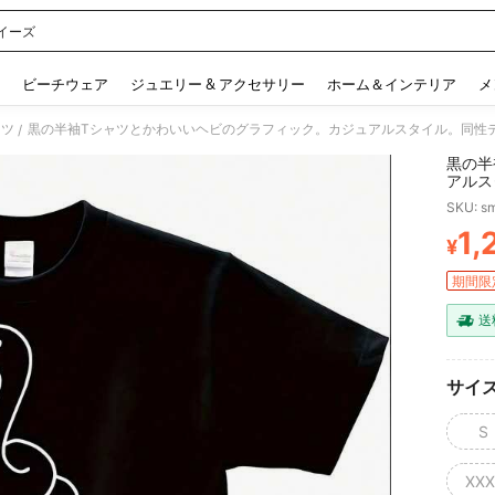
イーズ
 and down arrow keys to navigate search 検索履歴 and 人気ワード. Press Enter to 
ビーチウェア
ジュエリー & アクセサリー
ホーム＆インテリア
メ
ャツ
/
黒の半
アルス
ットン
SKU: s
袖489
1,
¥
PR
期間限
送
サイ
S
XXX