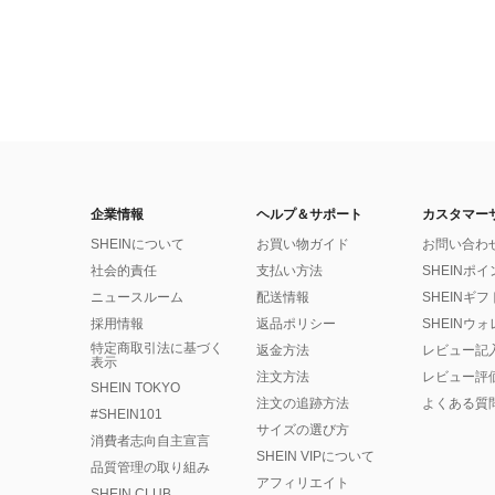
企業情報
ヘルプ＆サポート
カスタマー
SHEINについて
お買い物ガイド
お問い合わ
社会的責任
支払い方法
SHEINポ
ニュースルーム
配送情報
SHEINギ
採用情報
返品ポリシー
SHEINウ
特定商取引法に基づく
返金方法
レビュー記
表示
注文方法
レビュー評
SHEIN TOKYO
注文の追跡方法
よくある質
#SHEIN101
サイズの選び方
消費者志向自主宣言
SHEIN VIPについて
品質管理の取り組み
アフィリエイト
SHEIN CLUB