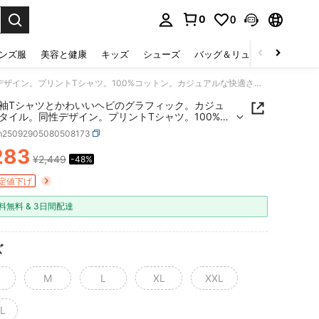
0
0
select.
ンズ服
美容と健康
キッズ
シューズ
バッグ＆リュック
下着＆
黒の半袖Tシャツとかわいいヘビのグラフィック。カジュアルスタイル。同性デザイン。プリントTシャツ。100%コットン。カジュアルな快適さ。普段着やギフトに最適。半袖4895。
袖Tシャツとかわいいヘビのグラフィック。カジュ
タイル。同性デザイン。プリントTシャツ。100%コ
。カジュアルな快適さ。普段着やギフトに最適。半
m25092905080508173
5。
283
¥2,449
-48%
ICE AND AVAILABILITY
定値下げ
料無料 & 3日間配達
ズ
M
L
XL
XXL
L