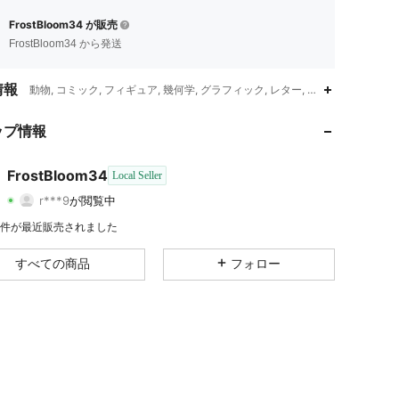
FrostBloom34 が販売
FrostBloom34 から発送
情報
動物, コミック, フィギュア, 幾何学, グラフィック, レター, プレーン,春/夏/
4.35
114
37
ップ情報
4.35
114
37
FrostBloom34
Local Seller
r***9
が閲覧中
4.35
114
37
評価
商品
フォロワー
1K 件が最近販売されました
4.35
114
37
すべての商品
フォロー
4.35
114
37
4.35
114
37