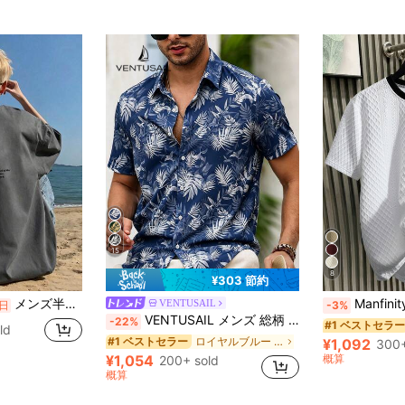
15
8
¥303 節約
メンズ半袖 T シャツ 数字 7 バックプリント ホワイト 綿 100% 国内発送 オーバーサイズ
Manfinity Homme メンズ 半袖Tシャ
VENTUSAIL
日
-3%
VENTUSAIL メンズ 総柄 シングルブレスト カジュアル 万能 デイリーウェア 半袖シャツ、ホリデー
-22%
#1 ベストセラー
ld
ロイヤルブルー メンズシャツ
#1 ベストセラー
¥1,092
300+
¥1,054
概算
200+ sold
概算