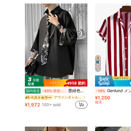
14
¥958 節約
墨緑色の七分袖シャツ、メンズ夏物、高級感のあるデザイン、個性的でスタイリッシュな半袖シャツ、DKネクタイ、制服JK
Genlund メンズ 縦ストラ
国内発送
-33%
最後の44分
-14%
¥1,250
アヴァンギャルド - ゴシック/パンク メンズシャツ
#1 ベストセラー
概算
¥1,972
100+ sold