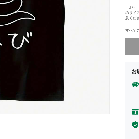
「JP
のサイ
意くだ
すべての
申し訳
お