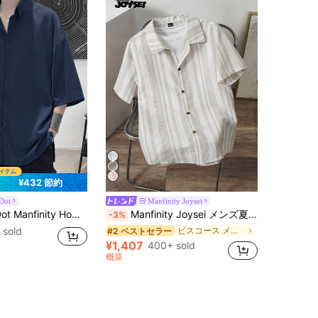
¥432 節約
Dot
Manfinity Joysei
ンシャツ、ネイビーブルー 夏用 オーバーサイズ シティブレイク カジュアル ストリートウェア ルーズフィット ラペルカラー トップス デイリーシャツ、フォーマル
Manfinity Joysei メンズ夏用縞模様半袖カジュアルシャツ
-3%
 sold
ビスコース メンズシャツ
#2 ベストセラー
¥1,407
400+ sold
概算