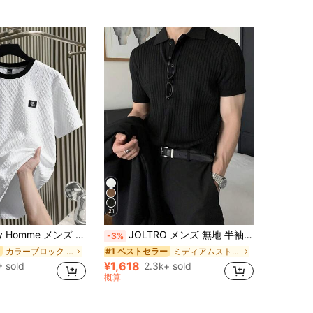
4.35
114
37
4.35
114
37
4.35
114
37
4.35
114
37
21
ツ、ジャカード編み生地、ファッショナブルで多用途なスタイル、お出かけに最適、彼氏や夫への理想的なギフト
JOLTRO メンズ 無地 半袖 カジュアル/ビジネス ポロシャツ、フォーマル
-3%
カラーブロック メンズTシャツ
ミディアムストレッチ メンズポロシャツ
#1 ベストセラー
¥1,618
 sold
2.3k+ sold
概算