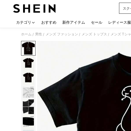
スク
Use up
カテゴリ
おすすめ
新作アイテム
セール
レディース服
ホーム
男性
メンズ ファッション
メンズ トップス
メンズ Tシ
/
/
/
/