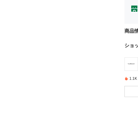
商品
ショ
1.