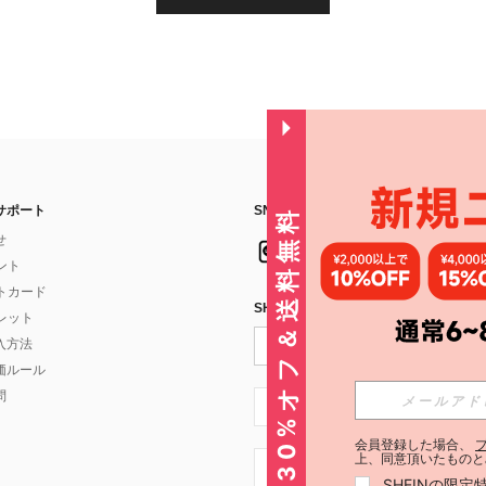
サポート
SNSフォローはこちら：
30%オフ＆送料無料
せ
イント
フトカード
SHEIN STYLE NEWSを購読する
ォレット
入方法
価ルール
問
JP + 81
会員登録した場合、
上、同意頂いたものと
JP + 81
SHEINの限