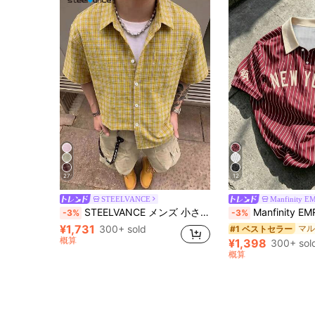
27
12
STEELVANCE
Manfinity E
STEELVANCE メンズ 小さいチェック柄 半袖シャツ、シングルポケット クラシックスタイル、フォーマルやカジュアルなシーンに、バケーション、ダイニング、オフィス、カジュアルホームウェアに適しています。多用途で快適な生地のシャツ、自身用や贈り物にも最適
Manfinity EMRG メンズカジュアル ス
-3%
-3%
¥1,731
300+ sold
#1 ベストセラー
概算
¥1,398
300+ sol
概算