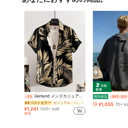
14
15
Genlund メンズカジュアル夏休み休暇スタイル オールオーバープリント半袖シャツ メンズトロピカルプリントシャツ メンズヤシの木柄シャツ ブラックゴールドハワイアンシャツ メンズ夏シャツ メンズハワイアンシャツ メンズヤシの木柄シャツ メンズハワイアンプリントシャツ
-3%
国内発送
-34%
最終
カジュアル - バケーションカジュアル メンズシャツ
#4 ベストセラー
¥1,055
70+ so
¥1,241
500+ sold
概算