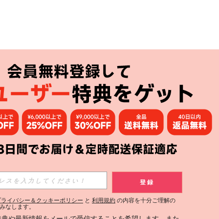
アプリ
購読
登録
登録する
プライバシー＆クッキーポリシー
と
利用規約
の内容を十分ご理解の
みなします。
購読
定特典や最新情報をメールで受信することを希望します。また、