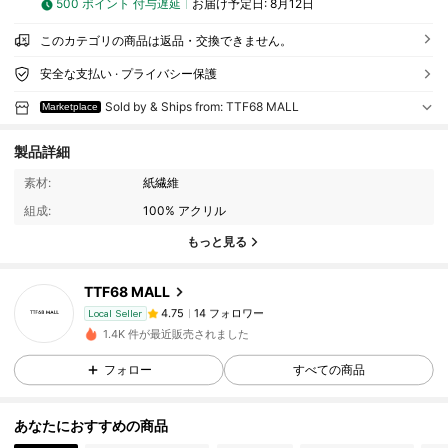
500 ポイント 付与遅延
お届け予定日:
8月12日
このカテゴリの商品は返品・交換できません。
安全な支払い · プライバシー保護
Sold by & Ships from: TTF68 MALL
Marketplace
14 フォロワー
4.75
製品詳細
14 フォロワー
4.75
素材:
紙繊維
組成:
100% アクリル
14 フォロワー
4.75
もっと見る
14 フォロワー
4.75
14 フォロワー
4.75
TTF68 MALL
14 フォロワー
4.75
Local Seller
1.4K 件が最近販売されました
14 フォロワー
4.75
フォロー
すべての商品
14 フォロワー
4.75
14 フォロワー
4.75
あなたにおすすめの商品
14 フォロワー
4.75