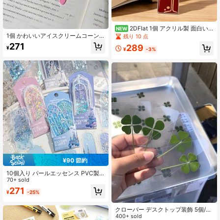
2DFlat 1個 アクリル製 面白い
NEW
ワインブックマーク、「I Love Read
1個 かわいいアイスクリームコーン
残り 10 点
ing In Wine」、読書家とワイン愛好
ブックマーク、アイスクリームとコ
271
289
¥
家へのギフト、ブックマークコレク
ーン付き、滑り止め、マルチカラー
¥
-3%
ターのための読書エンハンサー、か
(オレンジ、イエロー、ブルー、ピン
わいいページマーカー、読書家への
ク、レッド)、本、ジャーナル、手帳
ギフト、ワイン愛好家へのギフト
に適用、学生、オフィスワーカー、
本好きへのギフトに
¥90 節約
10個入り パールエッセンス PVC製
ブックマーク。夢のようなソフトな
70+ sold
テーマ。キラキラのお城とチョウの
271
¥
-25%
パターン。高品質な外観、新鮮な読
書マーカーとブックマークに最適。
ギフトや休日の選択肢に最適。新学
クローバー デスクトップ装飾 5個/10
期シーズン。
個/20個セット、ミニマリスト アク
400+ sold