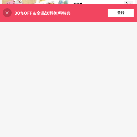
リル製 ラッキー トランスペアレント
181
¥
ウィッシングカード、トランスペア
レント ラッキークローバーカード、
30%OFF＆全品送料無料特典
買い物かごに追加
登録
20% 割引！
アクリルカード、フレッシュ ミニマ
リスト ウィッシング ラッキーブック
マーク、ヒーリングギフト
¥67 節約
#1 ベストセラー
に PMMA ブックマーク
売り切れ間近！
1個 アメリカンスタイル 文学風 アク
リル製 半透明ブックマーク 7.5-8cm
#1 ベストセラー
#1 ベストセラー
に PMMA ブックマーク
に PMMA ブックマーク
サイズ 厚さ2mm 8g 軽量 ストロベリ
100+ sold
売り切れ間近！
売り切れ間近！
ーケーキ・トースト・チェリーソー
#1 ベストセラー
に PMMA ブックマーク
269
ダ・ホットアメリカーノ型 ページマ
#3 ベストセラー
に ヴィンテージメタルブックマーク ブックマーク
¥
-20%
売り切れ間近！
ーカー 入学準備
高リピート率
1個 メタル製 中空ブックマーククリ
ップ、ゴールデン中空ブックマーク
#3 ベストセラー
#3 ベストセラー
に ヴィンテージメタルブックマーク ブックマーク
に ヴィンテージメタルブックマーク ブックマーク
バンゴッホ油絵テーマ、ブックマー
高リピート率
高リピート率
200+ sold
(1000+)
ク アート 美的 ウィンドウ形状、書
#3 ベストセラー
に ヴィンテージメタルブックマーク ブックマーク
221
籍愛好家、ライター、読者、読書、
¥
-14%
高リピート率
学校、オフィスワークに最適