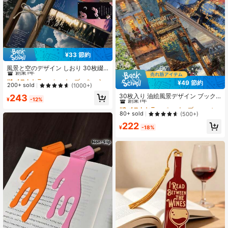
¥33 節約
#1 ベストセラー
ペーパー ブックマーク
創業1年
風景と空のデザイン しおり 30枚綴
り Diy クラフト用小さなメッセージ
#1 ベストセラー
#1 ベストセラー
ペーパー ブックマーク
ペーパー ブックマーク
カード
¥49 節約
創業1年
創業1年
200+ sold
(1000+)
#2 ベストセラー
ペーパー ブックマーク
#1 ベストセラー
ペーパー ブックマーク
創業1年
30枚入り 油絵風景デザイン ブック
243
¥
-12%
マーク、DIYデコレーションに最適な
創業1年
#2 ベストセラー
#2 ベストセラー
ペーパー ブックマーク
ペーパー ブックマーク
多機能読書マーカー
創業1年
創業1年
80+ sold
(500+)
#2 ベストセラー
ペーパー ブックマーク
222
¥
-18%
創業1年