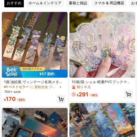
おすすめ
ホーム＆インテリア
書籍と雑誌
スマホ & 周辺機器
お
14 フォロワー
4.75
¥57 節約
1個 油絵風 ヴィンテージ名画メタル
10個/袋 シェル 軽量PVCブックマー
ブックマーク、スクラップブック 読
ク、夢のような虹色テーマ、輝く城
残り 6 点
#1 ベストセラー
に 亜鉛合金 ブックマーク
書用ブッククリップ ブックバックル
と蝶のパターン、フレッシュリーデ
700+ sold
291
ペンダント、オフィス文房具 学用
ィングブックマーク、パーティーと
¥
-16%
170
品、学生に適しています - 携帯可
ホリデーギフト、新学期シーズンの
¥
-25%
能、学校の先生への賞品やホリデー
ベストチョイス
ギフトの記念品に最適