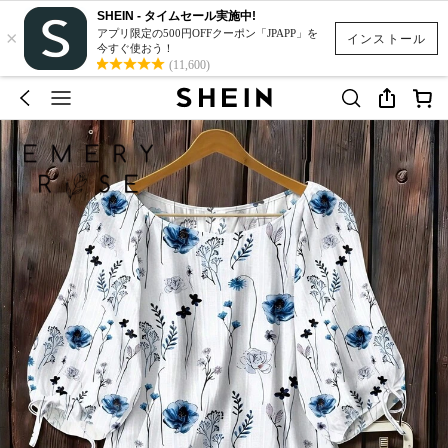
SHEIN - タイムセール実施中!
×
アプリ限定の500円OFFクーポン「JPAPP」を
インストール
今すぐ使おう！
(11,600)