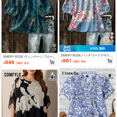
¥305 節約
EMERY ROSE パッチワークデザイン
EMERY ROSE ヴィンテージ フロー
フローラル ドット柄 ラウンドネック
961
ラル プリント ラウンドネック 七分
946
¥
-24%
概算
織り 3/4袖 ブラウス
¥
-24%
概算
袖 織りシャツ