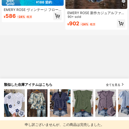
¥186 節約
5
EMERY ROSE ヴィンテージ フロー
EMERY ROSE 新作カジュアルファッ
ラル柄 カジュアル ミニマリスト ラ
586
ション プリント Vネック 長袖 レディ
90+ sold
¥
-24%
概算
ウンドネック 七分袖シャツ
ースブラウス
902
¥
-24%
概算
類似した在庫アイテムはこちら
全てを見る
申し訳ございませんが、この商品は完売しました。