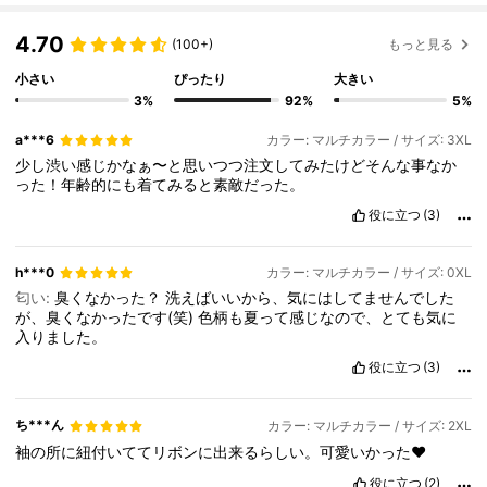
4.70
(100+)
もっと見る
小さい
ぴったり
大きい
3%
92%
5%
a***6
カラー: マルチカラー / サイズ: 3XL
少し渋い感じかなぁ〜と思いつつ注文してみたけどそんな事なか
った！年齢的にも着てみると素敵だった。
役に立つ
(3)
h***0
カラー: マルチカラー / サイズ: 0XL
匂い:
臭くなかった？
洗えばいいから、気にはしてませんでした
が、臭くなかったです(笑)
色柄も夏って感じなので、とても気に
入りました。
役に立つ
(3)
ち***ん
カラー: マルチカラー / サイズ: 2XL
袖の所に紐付いててリボンに出来るらしい。可愛いかった❤
役に立つ
(2)