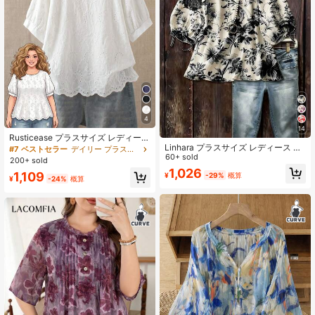
4
14
Rusticease プラスサイズ レディース
Linhara プラスサイズ レディース カ
透かし刺繍 ラウンドネック 半袖 カ
#7 ベストセラー
デイリー プラスサイズのブラウス
ジュアル オーキッド柄 3/4袖 リボン
60+ sold
ジュアルシャツ
200+ sold
ブラウス 秋
1,026
1,109
¥
-29%
概算
¥
-24%
概算