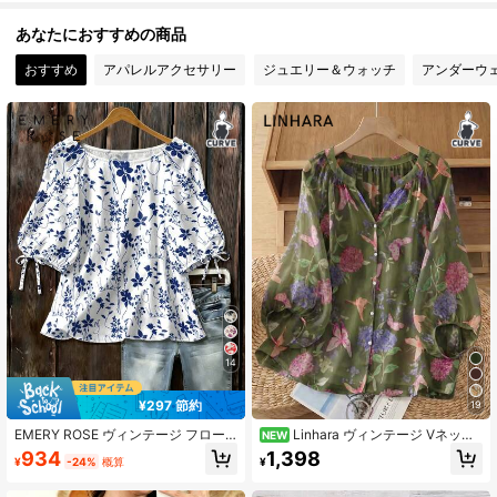
1M フォロワー
4.86
あなたにおすすめの商品
おすすめ
アパレルアクセサリー
ジュエリー＆ウォッチ
アンダーウ
1M フォロワー
4.86
1M フォロワー
4.86
1M フォロワー
4.86
1M フォロワー
4.86
1M フォロワー
4.86
14
¥297 節約
19
1M フォロワー
4.86
EMERY ROSE ヴィンテージ フロー
Linhara ヴィンテージ Vネック
NEW
ラル プリント スクープネック 七分
ランタンスリーブ バケーションスタ
934
1,398
¥
-24%
概算
¥
袖 ウーブンシャツ
イル ルーズ カジュアル プラスサイ
ズ レディースブラウス
1M フォロワー
4.86