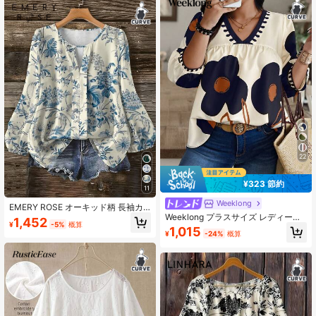
22
¥323 節約
11
Weeklong
EMERY ROSE オーキッド柄 長袖カ
Weeklong プラスサイズ レディース
ジュアルシャツ レディース 夏用ブラ
1,452
¥
-5%
概算
フローラル柄 Vネック ランタンスリ
ウス レディース カジュアル モダン
1,015
¥
-24%
概算
ーブ ルーズブラウス
春コーデ レディース 素敵なトップス
レディースブラウス&トップス