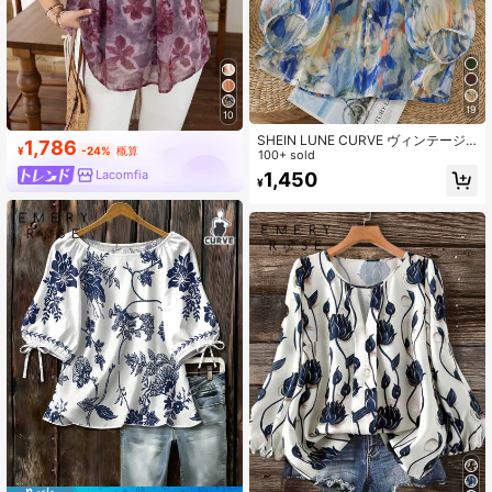
19
10
SHEIN LUNE CURVE ヴィンテージ
1,786
¥
-24%
概算
Vネック ランタンスリーブ バケーシ
100+ sold
ョンスタイル ルーズ カジュアル プ
Lacomfia
1,450
¥
ラスサイズ レディースブラウス