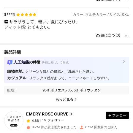
8***4
カラー: マルチカラー / サイズ: 0XL
サラサラして、軽い、夏にぴったり、
フィット感:
とてもよい。
役に立つ
(0)
製品詳細
人工知能の特徴
詳細に基づいて作成
織物生地:
クリーンな織りの質感と、洗練された魅力。
カジュアル:
リラックス感があって、コーディネートしやすい。
1M フォロワー
4.86
組成:
95% ポリエステル, 5% ポリウレタン
1M フォロワー
4.86
もっと見る
EMERY ROSE CURVE
フォロー
1M フォロワー
4.86
c***c
は
1日前
に購入しました
9.2M 件が最近販売されました
6.9M 回数目のご購入