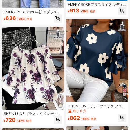
EMERY ROSE プラスサイズ レディ
12
ース 無地 ラウンドネック ランタン
913
¥
-29%
概算
EMERY ROSE 2026年新作 プラスサ
スリーブ プリーツ ルーズブラウス
イズ ヴィンテージ フローラルプリン
636
¥
-24%
概算
ト フリル袖 ティアードチュニック、
ボヘミアン調 秋の花柄 ラウンドネッ
ク コントラストトリム スモックトッ
プ、ゆとりフィット お腹カバー ペプ
ラムブラウス、春夏向け
13
SHEIN LUNE カラーブロック フロー
ラルプリント ラウンドネック 半袖シ
残り 8 点
SHEIN LUNE プラスサイズ レディー
ャツ (プラスサイズ)
862
ス 3/4袖 ラウンドネック フローラル
720
¥
-45%
概算
¥
-47%
概算
プリントブラウス、デート・バケー
ションにエレガント、春/夏/秋 ホワ
イト