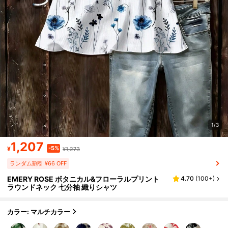
1/3
1,207
-5%
¥
¥1,273
ランダム割引 ¥66 OFF
EMERY ROSE ボタニカル&フローラルプリント
4.70
(
100+
)
ラウンドネック 七分袖 織りシャツ
カラー: マルチカラー