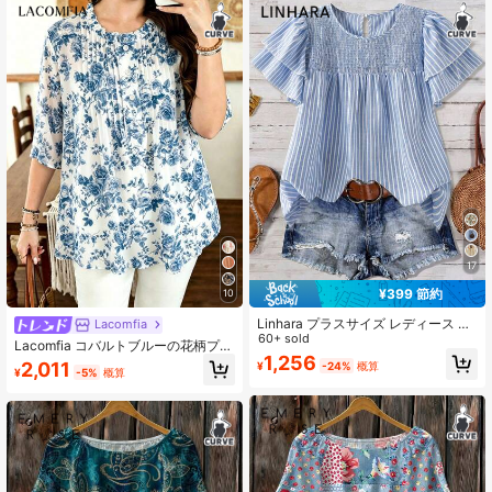
17
¥399 節約
10
Linhara プラスサイズ レディース ス
Lacomfia
トライプ ラウンドネック ダブルレイ
60+ sold
Lacomfia コバルトブルーの花柄プリ
ヤースリーブ カジュアルシャツ、プ
1,256
ント ホワイト プラスサイズ レディ
2,011
¥
-24%
概算
リーツ入り カジュアル ファッショナ
¥
-5%
概算
ース服、ファッション ラウンドネッ
ブル 多用途 夏 ホリデー レディース
ク パッチワーク フリルヘム 長袖 ゆ
トップス
ったりブラウス、プリーツパッチワ
ーク ボタンデザイン、夏休み&デイ
リー着用