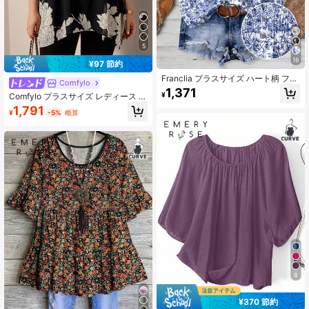
5
16
¥97 節約
Franclia プラスサイズ ハート柄 ファ
Comfylo
ブリック フリルカラー Vネック フロ
1,371
¥
Comfylo プラスサイズ レディース 花
ントパネル トリムデザイン パフスリ
柄プリント カジュアル 万能 デイリ
ーブ 半袖 レディース バレンタイン
1,791
¥
-5%
概算
ーウェア シャツ
デーブラウス
8
¥370 節約