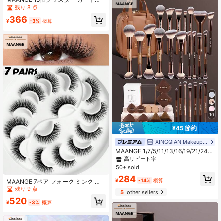
で密な成長、アーモンドアイ チャー
ーンパーティー 自己接着式まつげ、
残り 8 点
ムまつげ、女性の旅行、パーティ
カートゥーンレーザーオレンジ、プ
ー、仕事での使用に適しています
366
レスオン自己接着式クラスター、再
¥
-3%
概算
利用可能、初心者向け、シルバーグ
リッター、輝きと目を引く、光沢と
透明感、パーティー雰囲気、事前接
着クラスターグリッター、女性への
ギフト デート/パーティー/ホリデー
10
¥45 節約
XINGQIAN Makeup Brush
MAANGE 1/7/5/11/13/16/19/21/24個
プロフェッショナル メイクブラシセ
高リピート率
ット、収納バッグ、収納チューブ、
50+ sold
メイクアクセサリー、ブロンズブラ
284
シ、ハイライターブラシ、コンシー
¥
-14%
概算
MAANGE 7ペア フォーク ミンク ま
ラーブラシ、ファンデーションブラ
つげ - 7ペア 6D フォーク ミンク ま
残り 9 点
5
other sellers
シ、チークブラシ、アイシャドウブ
つげ、長さ 巻き上がり 自然なフォー
ラシ、眉ブラシ、コントアブラシ、
520
ク ミンク つけまつげ、再利用可能な
¥
-3%
概算
パウダーブラシ、その他多目的メイ
まつげ、ロータス トレイ、女性への
クツール、コンプリートメイクセッ
贈り物
ト、トラベル必需品メイクブラシセ