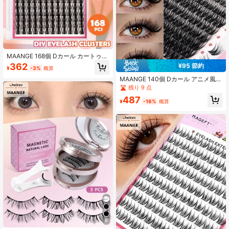
MAANGE 168個 Dカール カートゥー
ン フェアリー つけまつげ、8-16mm
362
¥95 節約
¥
-3%
概算
カートゥーン つけまつげ、保湿スタ
イリング、尖った アニメ まつげ、マ
MAANGE 140個 Dカール アニメ風
ンガ つけまつげ、DIY 個人用つけま
厚手つけまつげ、8-16mmミックス
残り 9 点
つげ、ワイドバンド、DIY まつげエ
長、太く長く見せる個別まつげ、自
487
クステ、保湿 外巻き アニメ まつ
宅でのまつげエクステンションに適
¥
-16%
概算
げ、個人用 つけまつげ、超薄型 目立
しています
たない まつげバンド、つけまつげ、
個人用 つけまつげ、つけまつげ、母
の日ギフト、レディースギフト
6