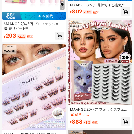
MAANGE 3ペア 長持ちする磁気つけ
7
まつげ、ヨーロッパとアメリカの目
802
¥
-13%
概算
の形に適しています、まつげカーラ
¥85 節約
ーと5本のまつげブラシ付き、接着剤
不要、女性への完璧なギフト
MAANGE 2/4/5個 プロフェッショナ
ルフェイスメイクアップブラシセッ
高リピート率
ト、パウダーブラシ、コンシーラー
293
ブラシ、チークブラシ、ファンデー
¥
-22%
概算
ションブラシ、コントゥアブラシを
含む、コンプリートメイクアップブ
ラシセット、持ち運びに便利、旅行
に最適。女性と女の子へのギフト。
MAANGE 20ペア フォックスフェア
リー 透明バンド つけまつげ、2スタ
残り 6 点
イル ロングカール キャットアイ ふ
888
わふわ ストリップラッシュ、軽量 イ
¥
-3%
概算
ンビジブルまつげバンド、ソフト フ
ェイクミンクラッシュ、ナチュラル
MAANGE 18個クラスター カートゥ