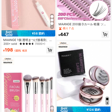
MAANGE 200個 Dカール 軽量 ソフ
4
ト つけまつげ、10D キャットアイ ブ
残り 7 点
ラック ラッシュクラスター、シング
¥58 節約
447
ルラッシュエクステンション、ソフ
¥
トシングルラッシュ、DIYラッシュエ
MAANGE 1個 透明まつげ接着剤、デ
クステンション、デイリーウェア、
イリーユースの付け睫毛に強力に固
200+ sold
(1000+)
つけまつげ、女性へのギフト
定、便利な携帯用まつげアドヒーシ
198
ブセット
¥
-23%
概算
¥124 節約