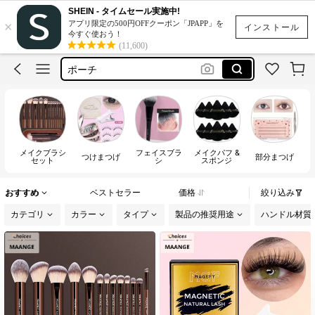
SHEIN - タイムセール実施中!
×
アプリ限定の500円OFFクーポン「JPAPP」を
化粧ポーチ
インストール
今すぐ使おう！
(11,600)
つけま
ポーチ
メイクポーチ
鏡
化粧ポーチ
メイクブラシ
フェイスブラ
メイクパフ &
つけま
つけまつげ
部分まつげ
セット
シ
スポンジ
おすすめ
ベストセラー
価格
絞り込み
カテゴリ
カラー
タイプ
製品の推奨用途
ハンドル材質