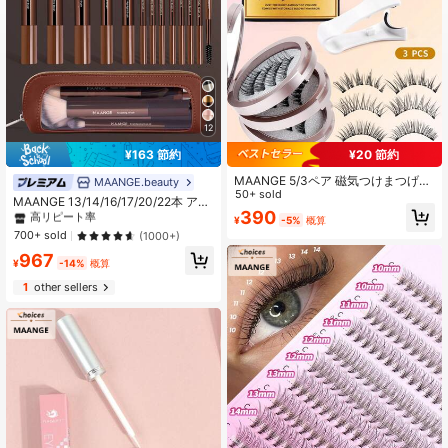
12
¥163 節約
¥20 節約
#3 ベストセラー
アルミニウム ブラシセット
高リピート率
MAANGE 5/3ペア 磁気つけまつげセ
MAANGE.beauty
ット/10ペア ハーフキャットアイつ
50+ sold
#3 ベストセラー
#3 ベストセラー
アルミニウム ブラシセット
アルミニウム ブラシセット
MAANGE 13/14/16/17/20/22本 アル
けまつげ、まつげアプリケーター付
高リピート率
高リピート率
390
ミチューブメイクブラシセット、フ
¥
-5%
概算
き、接着剤不要、目の輪郭にぴった
ェイスブラシ、チークブラシ、ファ
#3 ベストセラー
アルミニウム ブラシセット
700+ sold
(1000+)
りフィット、一重まぶたに適し、ナ
ンデーションブラシ、アイライナー
高リピート率
チュラルなカートゥーンスタイル、
967
ブラシ、アイシャドウブラシ、アイ
¥
-14%
概算
ナチュラルなまつげブレンドデザイ
ブロウブラシ、ブレンディングブラ
ン、3Dふわふわつけまつげストリッ
シ、ハイライターブラシ、コンシー
1
other sellers
プ、魅力的なリフトアップアイメイ
ラーブラシを含む、パウダー、リキ
クを演出、日常着用、仕事、勉強、
ッド、クリームコスメに適し、日常
旅行、パーティーなど様々なシーン
使用と旅行に最適、完璧なメイクツ
に適し、女性への理想的なギフト
ールギフトセット、プロフェッショ
ナル