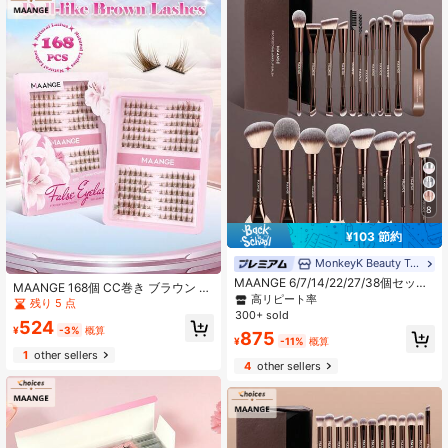
ット、女性と女の子への素敵なギフ
ト
8
¥103 節約
MonkeyK Beauty Tool
MAANGE 6/7/14/22/27/38個セット
MAANGE 168個 CC巻き ブラウン キ
耐久性のあるアルミチューブ メイク
高リピート率
ャットアイまつげ、DIY クロスド キ
残り 5 点
ブラシセット、21個のデュアルエン
ャットアイ フォックスアイまつげク
300+ sold
524
ドメイクブラシ+1個の収納バッグ付
ラスター、漫画のポインテッドテー
¥
-3%
概算
875
き、ファンデーションブラシ、パウ
¥
-11%
概算
ル フェアリーラッシュエクステンシ
ダーブラシ、チークブラシ、コンシ
1
other sellers
ョン、フォックスラッシュクラスタ
4
other sellers
ーラーブラシ、コントゥアブラシ、
ーラッシュエクステンション、キャ
ハイライターブラシ、ノーズシャド
ットアイまつげ、ナチュラルラッシ
ウブラシ、アイシャドウブラシ、ア
ュエクステンション、ラッシュエク
イライナーブラシ、眉ブラシ、リッ
ステンションツール、まつげ、つけ
プメイクブラシ、ディテールブラシ
まつげ、クラスターまつげ、母の日
を含む。自宅または旅行に必需品、
ギフト、女性へのギフト、母へのギ