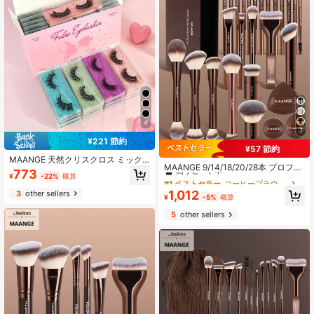
メイクブラシセット、完璧なギフ
フト
ト、彼女へのギフト
4
7
¥221 節約
¥57 節約
#1 ベストセラー
コーヒーブラウン ブラシセット
MAANGE 天然クリスクロス ミック
高リピート率
MAANGE 9/14/18/20/28本 プロフェ
ススタイル つけまつげ 20ペア、フ
773
ッショナルメイクブラシセット、プ
¥
-22%
概算
#1 ベストセラー
#1 ベストセラー
コーヒーブラウン ブラシセット
コーヒーブラウン ブラシセット
ワフワ&繊細、デイリー使用に適し、
ロフェッショナルメイクブラシ、収
カートゥーン風、旅行必需品
高リピート率
高リピート率
1,012
3
other sellers
納ボックス、ファンデーションブラ
¥
-5%
概算
#1 ベストセラー
コーヒーブラウン ブラシセット
シ、パウダーブラシ、チークブラ
5
other sellers
高リピート率
シ、コントアブラシ、アイシャドウ
ブラシ、コンシーラーブラシ。トラ
ベル必需品。女性へのギフト