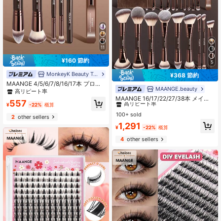
11
¥160 節約
5
MonkeyK Beauty Tool
¥368 節約
MAANGE 4/5/6/7/8/16/17本 プロフ
MAANGE.beauty
#7 ベストセラー
コーヒーブラウン ブラシセット
ェッショナルアルミメイクブラシセ
高リピート率
ット、ソフト高品質合成毛メイクブ
高リピート率
MAANGE 16/17/22/27/38本 メイク
557
ラシ、ファンデーションブラシ、パ
ブラシセット、ファンデーションブ
¥
-22%
概算
#7 ベストセラー
#7 ベストセラー
コーヒーブラウン ブラシセット
コーヒーブラウン ブラシセット
ウダーブラシ、チークブラシ、コン
ラシ、パウダーブラシ、ハイライタ
100+ sold
高リピート率
高リピート率
2
other sellers
シーラーブラシ、コントゥアブラ
ーブラシ、チークブラシ、コンシー
#7 ベストセラー
コーヒーブラウン ブラシセット
1,291
シ、ノーズシャドウブラシ、アイシ
ラーブラシ、コントアブラシ、ノー
¥
-22%
概算
ャドウブラシ、アイライナーブラ
高リピート率
ズブラシ、アイシャドウブラシ、ア
シ、アイブロウブラシ、ディテール
4
other sellers
イライナーブラシ、アイブロウブラ
ブラシ、フェイスブラシ、ハイライ
シ、ディテールブラシを含む、自宅
ターブラシ、女性と女の子用トラベ
または旅行用、女の子への完璧なギ
ルメイクブラシセット
フト、必須アイテム