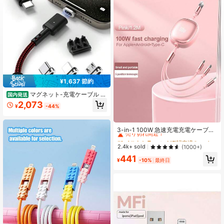
¥1,637 節約
マグネット-充電ケーブル U
国内発送
SB-C 3A急速充電 1.2M3本 9個磁気
2,073
¥
-44%
端子 磁気ケーブル データ転送 Type-
C/USB-B/Ligting 充電 US-Bマグネ
#1 ベストセラー
に MFi認定済み ケーブル
ット充電コード Type-C MicroUSB
売り切れ間近！
US-B L 磁石 防塵 着脱式 For Androi
3-in-1 100W 急速充電充電ケーブル
d US-B Magnetic Charging Cable
& 引き込み式 1-2-3 ケーブル、iPho
#1 ベストセラー
#1 ベストセラー
に MFi認定済み ケーブル
に MFi認定済み ケーブル
赤黒色 LED付き- SYCX-003充電ケ
neおよびSamsung シリーズと互換
売り切れ間近！
売り切れ間近！
2.4k+ sold
(1000+)
ーブル 充電器
性のある TPE 充電データライン、高
#1 ベストセラー
に MFi認定済み ケーブル
441
効率充電ケーブル
¥
-10%
最終日
売り切れ間近！