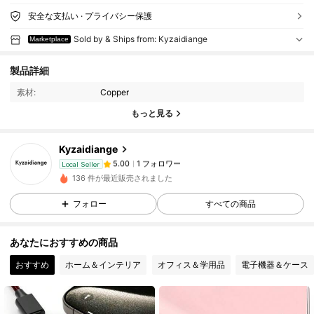
安全な支払い · プライバシー保護
Sold by & Ships from: Kyzaidiange
Marketplace
製品詳細
素材:
Copper
もっと見る
Kyzaidiange
1 フォロワー
5.00
Local Seller
m***2
が
1日前
にフォローしました
136 件が最近販売されました
1 フォロワー
5.00
フォロー
すべての商品
あなたにおすすめの商品
おすすめ
ホーム＆インテリア
オフィス＆学用品
電子機器＆ケース