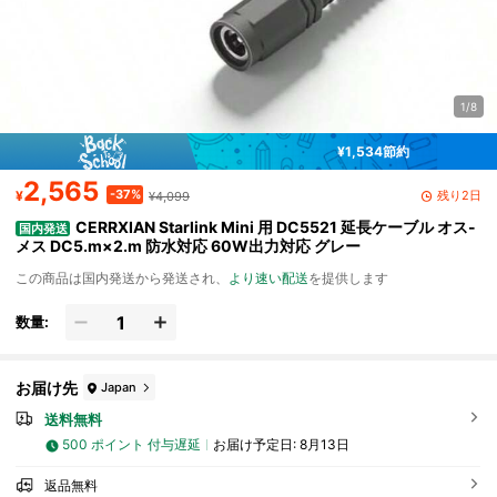
1/8
¥1,534節約
2,565
-37%
残り2日
¥
¥4,099
CERRXIAN Starlink Mini 用 DC5521 延長ケーブル オス-
国内発送
メス DC5.m×2.m 防水対応 60W出力対応 グレー
この商品は国内発送から発送され、
より速い配送
を提供します
数量:
お届け先
Japan
送料無料
500 ポイント 付与遅延
お届け予定日:
8月13日
返品無料