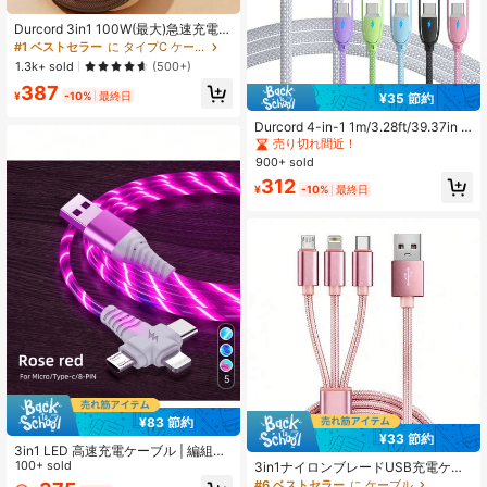
Durcord 3in1 100W(最大)急速充電ケ
ーブル、USB A/Type C - Lightnin
#1 ベストセラー
に タイプC ケーブル
g、ナイロンブレード充電コード、ス
1.3k+ sold
(500+)
マートフォン/Android/Type-C、Mic
387
ro USB対応、モバイルバッテリー、
¥
-10%
最終日
¥35 節約
充電器、ユニバーサル充電器
Durcord 4-in-1 1m/3.28ft/39.37in 1
00W(最大) ナイロン編組Lightningデ
売り切れ間近！
ータケーブル、iPhone 17/16/15/14/
900+ sold
13/12/Pro Maxシリーズ、Galaxy S2
312
5シリーズ、その他のスマートフォン
¥
-10%
最終日
に対応、ユニバーサル高効率充電ア
ダプター、充電＆データ同期ケーブ
ル
5
¥83 節約
¥33 節約
3in1 LED 高速充電ケーブル | 編組丈
夫なUSB-C to ライトニング/マイク
100+ sold
3in1ナイロンブレードUSB充電ケー
ロUSB | 16/15シリーズ スーパー高速
ブル、ユニバーサル急速充電USB Li
#6 ベストセラー
に ケーブル