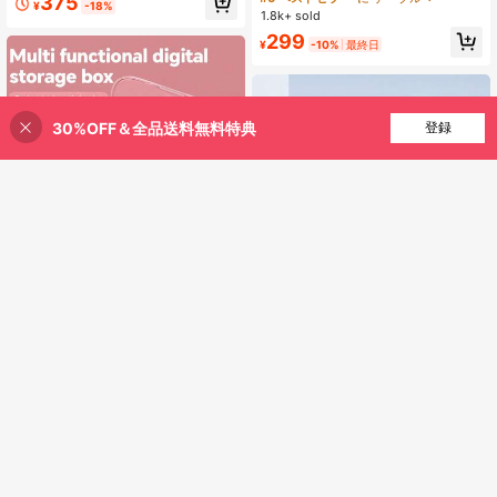
375
¥
-18%
充電器、Galaxy、ユニバーサル 旅
ghtning/Type-C/Micro USB対応、S
1.8k+ sold
行/ホーム/オフィス データケーブ
amsung他デバイス対応、3in1急速充
299
ル、クリスマスギフト/家族へのギフ
電USBデータケーブル、マルチファ
¥
-10%
最終日
トに対応
ンクションUSB高速充電ケーブル、
カラフルType-C/Micro充電ケーブ
ル、超高速充電データケーブル
30%OFF＆全品送料無料特典
買い物かごに追加
登録
37% 割引！
6-in-1 多機能 USB 充電アダプター
¥64 節約
ケーブルセット、データケーブルセ
300+ sold
#4 ベストセラー
に MFi認定済み ケーブル
ット、収納ボックス、シリコン製 US
売り切れ間近！
395
6-in-1 急速充電充電ケーブル & 引き
¥
-10%
最終日
B Type-C - Lightning 充電ケーブ
込み式ワンツースリーケーブル、耐
#4 ベストセラー
#4 ベストセラー
に MFi認定済み ケーブル
に MFi認定済み ケーブル
ル、データケーブルセット、データ
久性のあるTPE素材充電データライ
売り切れ間近！
売り切れ間近！
500+ sold
(100+)
転送とカードストレージをサポー
ン、Iphone17/16/15/14/13/12/11 Pro
ト、スマホホルダー、カードリーダ
#4 ベストセラー
に MFi認定済み ケーブル
580
Max/XS MAX/XR/XS/X/8/7 Plus/Viv
¥
-10%
最終日
ー、SIM カードホルダー、ケーブル
売り切れ間近！
o/OPPO対応、Samsungシリーズ対
オーガナイザーを含む。高速充電を