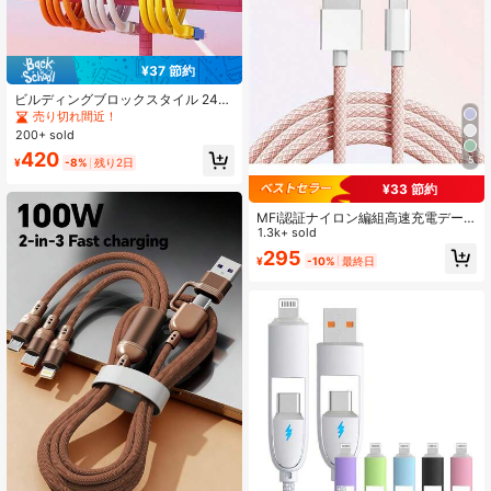
¥37 節約
ビルディングブロックスタイル 240
W(MAX) 超高速充電ケーブル、プレ
売り切れ間近！
ミアム外観 4-in-1 高速充電データケ
200+ sold
ーブル、14-17シリーズ Proシリー
420
ズ、Pro Max対応、ポータブル充電
5
¥
-8%
残り2日
器で使用可能、17/16/15/14/13/12/1
¥33 節約
1/S24/S23/S22/S21およびその他の
モデルに適しています
MFi認証ナイロン編組高速充電デー
タケーブル、iPhone 13/12/11/XR/8/
1.3k+ sold
7/6、14 Pro Max、14 Pro、14 Plu
295
¥
-10%
最終日
s、13 Pro Max、13 Pro、13、12 Pr
o、12、11、XS、XR、8 Plus、8、
7、6、5、SEなどのノートパソコン
シリーズ、およびLightning & Nanイ
ンターフェースに対応、高速充電を
サポート