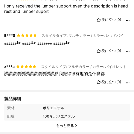
I
only
received
the
lumber
support
even
the
description
is
head
rest
and
lumber
suport
役に立つ
(0)
B***8
スタイルタイプ: マルチカラー / カラー: レッドバイオレット / サイズ: ワンサイズ
حلوووووو
ووووووو
حللوووو
حلوووووو
役に立つ
(0)
z***a
スタイルタイプ: マルチカラー / カラー: バイオレットパープル / サイズ: ワンサイズ
讚讚讚讚讚讚讚讚讚讚讚讚點我覺得很有趣的是什麼都
役に立つ
(0)
製品詳細
素材:
ポリエステル
34 フォロワー
4.30
組成:
100% ポリエステル
34 フォロワー
4.30
もっと見る