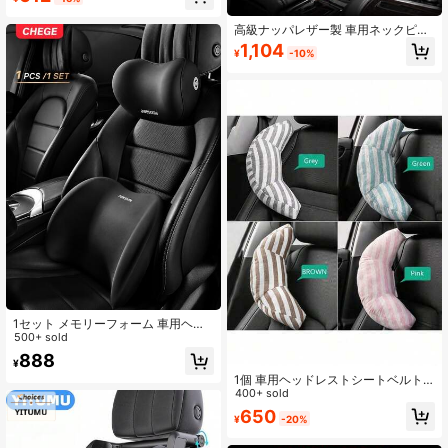
バーサポート、通気性と快適性、全
てのカーシートに適合、ネックサポ
ートピロー、3Dエルゴノミック トラ
高級ナッパレザー製 車用ネックピロ
ベルネックピロー、フワフワ快適な
ー＆シートクッション 通気性ヘッド
1,104
¥
-10%
ネックサポート、頸椎保護カーヘッ
レスト腰サポートパッド 上品な刺繍
ドレストシートネックソフト快適ピ
デザイン メモリフォーム 人間工学サ
ロー
ポート 通気性パンチング加工 オール
シーズン対応 車内インテリアアクセ
サリー
1セット メモリーフォーム 車用ヘッ
ドレスト ネックピローとランバーサ
500+ sold
ポートクッション、人間工学に基づ
888
¥
いたネックとバックサポート、通気
1個 車用ヘッドレストシートベルト
性のある疲労軽減車用シートピロ
ピロー、車用アクセサリー 睡眠枕
400+ sold
ー、ユニバーサル車内アクセサリー
650
¥
-20%