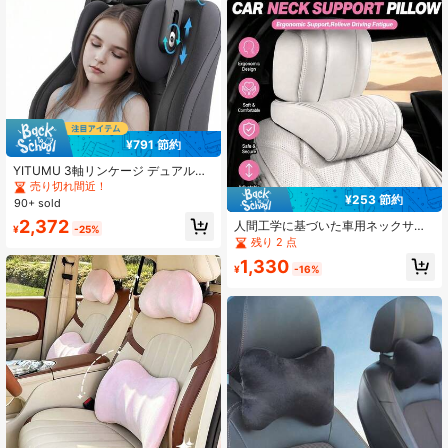
¥791 節約
YITUMU 3軸リンケージ デュアルフ
ック 多機能カーヘッドレスト、厚手
売り切れ間近！
メモリーフォーム ネックサポートピ
¥253 節約
90+ sold
ロー、360°回転式 トラベルヘッドレ
2,372
人間工学に基づいた車用ネックサポ
スト、U字型デザイン、ティーンエ
¥
-25%
ートピロー - ソフトなナパレザーヘ
イジャーと大人に適しています
残り 2 点
ッドレストクッション、運転時の快
1,330
適性、頸椎保護メモリーフォーム車
¥
-16%
用ヘッドピロー ユニバーサルオート
インテリアアクセサリー