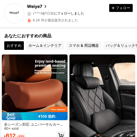
34 フォロワー
4.30
Weiye7
フォロー
v***4
が
1日前
にフォローしました
34 フォロワー
4.30
6.2K 件が最近販売されました
34 フォロワー
4.30
あなたにおすすめの商品
おすすめ
ホーム＆インテリア
スマホ & 周辺機器
バッグ＆リュック
34 フォロワー
4.30
34 フォロワー
4.30
34 フォロワー
4.30
34 フォロワー
4.30
34 フォロワー
4.30
¥105 節約
34 フォロワー
4.30
全シーズン対応 ユニバーサルカーシ
ートヘッドレストネックピロー、メ
60+ sold
モリーフォーム ヘッドレストとラン
612
¥
-15%