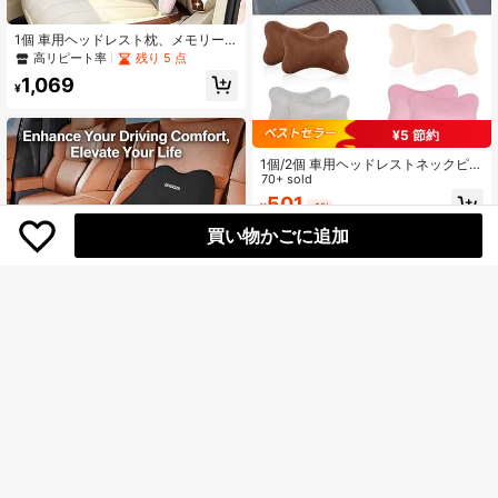
1個 車用ヘッドレスト枕、メモリー
フォーム腰サポートクッション、車
高リピート率
残り 5 点
用シート、ネックピローと背中サポ
1,069
ート、運転用
¥
¥5 節約
1個/2個 車用ヘッドレストネックピロ
ー、車用シートヘッドレストクッシ
70+ sold
ョン、プラッシュネックピロー、通
501
¥
-1%
年使用可能
買い物かごに追加
¥301 節約
車内用エルゴノミック シートクッシ
ョン&ランバーサポートセット、高密
1,703
¥
-15%
度フォーム充填で柔らかく弾力性が
あり、快適性と視界を向上、セダ
ン、SUV、トラックに適しています
人間工学に基づいた車用ヘッドレス