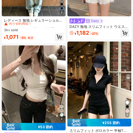
8
#1 ベストセラー
に 新しい 女性用トップス、ブラウス、Tシャツ
売り切れ間近！
レディース 無地 レギュラーショルダ
Dazy
ー 半袖Tシャツ ラウンドネック スリ
#1 ベストセラー
#1 ベストセラー
に 新しい 女性用トップス、ブラウス、Tシャツ
に 新しい 女性用トップス、ブラウス、Tシャツ
DAZY 無地 スリムフィット ウエスト
ムフィット 美シルエット 伸縮性 軽
2k+ sold
売り切れ間近！
売り切れ間近！
シェイプ 裾絞り 長袖 エレガント 春
1,182
量 通気性 快適 夏用 万能 オールマッ
¥
-27%
秋 バケーション向け レディースTシ
#1 ベストセラー
に 新しい 女性用トップス、ブラウス、Tシャツ
1,071
チ トップス
¥
-5%
概算
ャツ スクール
売り切れ間近！
6
6
¥255 節約
#1 ベストセラー
に ポロ 女性用トップス、ブラウス、Tシャツ
¥53 節約
売り切れ間近！
スリムフィット ポロカラー 半袖Tシ