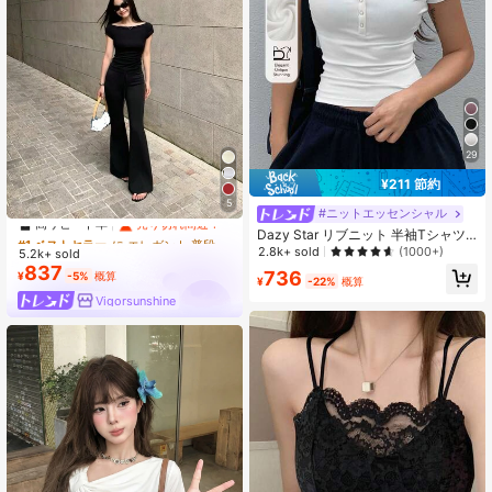
29
¥211 節約
#1 ベストセラー
に エレガント 普段使いのカジュアルTシャツ
5
#ニットエッセンシャル
高リピート率
売り切れ間近！
Dazy Star リブニット 半袖Tシャツ
#1 ベストセラー
#1 ベストセラー
に エレガント 普段使いのカジュアルTシャツ
に エレガント 普段使いのカジュアルTシャツ
無地、ウィメンズクロップトップス
2.8k+ sold
(1000+)
5.2k+ sold
高リピート率
高リピート率
売り切れ間近！
売り切れ間近！
837
#1 ベストセラー
に エレガント 普段使いのカジュアルTシャツ
736
¥
-5%
概算
¥
-22%
概算
高リピート率
売り切れ間近！
Vigorsunshine