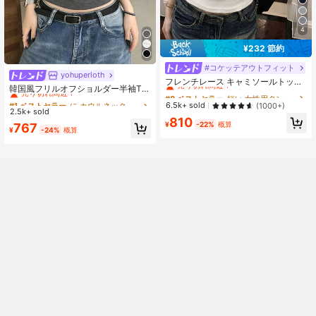
4
¥232 節約
#コケッテアウトフィット
#8 ベストセラー
短い 女性用タンクトップ&キャミス
yohuperloth
#1 ベストセラー
に カウルネック 女性用トップス、ブラウス、Tシャツ
売り切れ間近！
フレンチレース キャミソールトップ
売り切れ間近！
韓国風フリルオフショルダー半袖Tシ
パッド入りバスト ホワイト アンダー
#8 ベストセラー
#8 ベストセラー
短い 女性用タンクトップ&キャミス
短い 女性用タンクトップ&キャミス
ャツ、フィットウエストスリミング
#1 ベストセラー
#1 ベストセラー
に カウルネック 女性用トップス、ブラウス、Tシャツ
に カウルネック 女性用トップス、ブラウス、Tシャツ
シャツ カジュアル
売り切れ間近！
売り切れ間近！
6.5k+ sold
(1000+)
多用途トップ カジュアルサマー
2.5k+ sold
売り切れ間近！
売り切れ間近！
#8 ベストセラー
短い 女性用タンクトップ&キャミス
810
¥
-22%
概算
#1 ベストセラー
に カウルネック 女性用トップス、ブラウス、Tシャツ
767
売り切れ間近！
¥
-24%
概算
売り切れ間近！