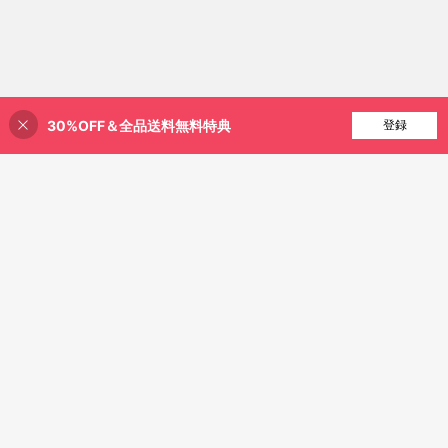
30%OFF＆全品送料無料特典
買い物かごに追加
登録
5% 割引！