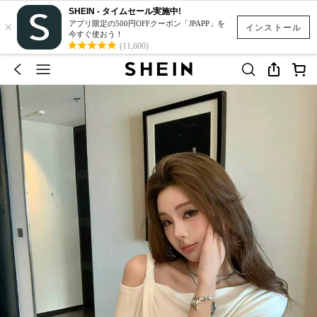
SHEIN - タイムセール実施中!
×
アプリ限定の500円OFFクーポン「JPAPP」を
インストール
今すぐ使おう！
(11,600)