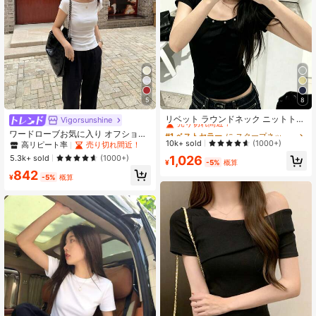
24K フォロワー
4.85
5
8
#1 ベストセラー
に スクープネック 女性用トップス、ブラウス、Tシャツ
売り切れ間近！
リベット ラウンドネック ニットトッ
Vigorsunshine
プ、多用途スリムフィット ニッチ 半
#1 ベストセラー
#1 ベストセラー
に スクープネック 女性用トップス、ブラウス、Tシャツ
に スクープネック 女性用トップス、ブラウス、Tシャツ
ワードローブお気に入り オフショル
袖 スリムトップ、やや低めのネック
売り切れ間近！
売り切れ間近！
10k+ sold
ダー 夏 半袖Tシャツ レディースデザ
(1000+)
高リピート率
売り切れ間近！
ライン、素材、レディースカジュア
イン ボートネック スリムフィット
#1 ベストセラー
に スクープネック 女性用トップス、ブラウス、Tシャツ
5.3k+ sold
(1000+)
1,026
ルブラック夏服
エレガント ホワイト ニットトップ
¥
-5%
概算
売り切れ間近！
842
カジュアル、クリーンガール エステ
¥
-5%
概算
ティック