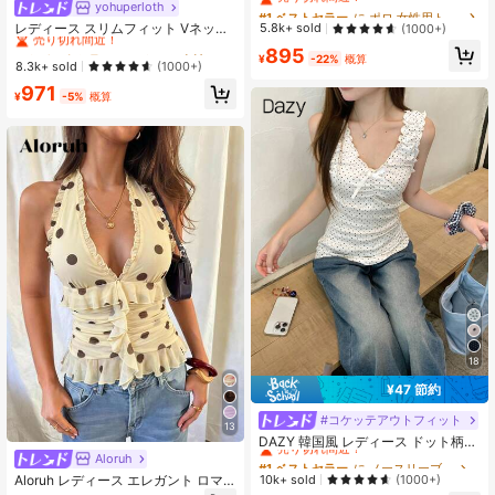
ャツ レディース、ウエストシェイ
yohuperloth
#10 ベストセラー
に Vネック 女性用トップス、ブラウス、Tシャツ
#1 ベストセラー
#1 ベストセラー
に ポロ 女性用トップス、ブラウス、Tシャツ
に ポロ 女性用トップス、ブラウス、Tシャツ
プ、エレガント&スリミング カジュ
売り切れ間近！
売り切れ間近！
売り切れ間近！
レディース スリムフィット Vネック
5.8k+ sold
(1000+)
アル ブラック、オフィスサイレン サ
半袖 クロップド Tシャツ、夏カジュ
#10 ベストセラー
#10 ベストセラー
に Vネック 女性用トップス、ブラウス、Tシャツ
に Vネック 女性用トップス、ブラウス、Tシャツ
#1 ベストセラー
に ポロ 女性用トップス、ブラウス、Tシャツ
895
マー
アル ホワイト
¥
-22%
概算
売り切れ間近！
売り切れ間近！
8.3k+ sold
(1000+)
売り切れ間近！
#10 ベストセラー
に Vネック 女性用トップス、ブラウス、Tシャツ
971
¥
-5%
概算
売り切れ間近！
18
¥47 節約
#コケッテアウトフィット
#1 ベストセラー
に ノースリーブ 女性用ブラウス
13
売り切れ間近！
DAZY 韓国風 レディース ドット柄
ノースリーブ リボントップス アウト
Aloruh
#1 ベストセラー
#1 ベストセラー
に ノースリーブ 女性用ブラウス
に ノースリーブ 女性用ブラウス
フィットに最適
売り切れ間近！
売り切れ間近！
Aloruh レディース エレガント ロマ
10k+ sold
(1000+)