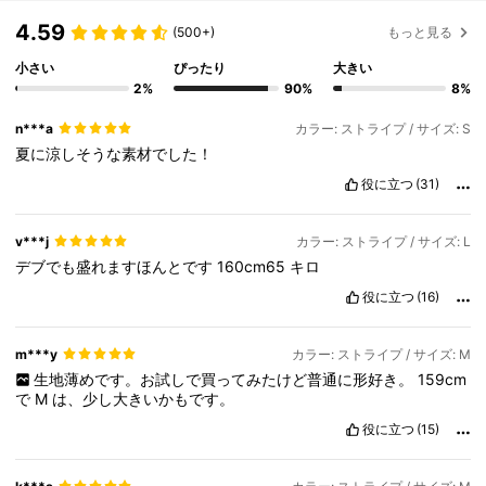
4.59
(500+)
もっと見る
小さい
ぴったり
大きい
2%
90%
8%
n***a
カラー: ストライプ / サイズ: S
夏に涼しそうな素材でした！
役に立つ
(31)
v***j
カラー: ストライプ / サイズ: L
デブでも盛れますほんとです
160cm65
キロ
役に立つ
(16)
m***y
カラー: ストライプ / サイズ: M
生地薄めです。お試しで買ってみたけど普通に形好き。
159cm
で
M
は、少し大きいかもです。
役に立つ
(15)