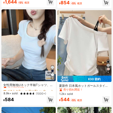
ンチック カジュアル 通勤向け イエ
#1 ベストセラー
に ノースリーブ 女性用ブラウス
1,644
854
¥
-5%
概算
ロー ポルカドット柄 ホルターネック
¥
-5%
概算
売り切れ間近！
ノースリーブ ニット ラッフルトリム
タンクトップ Y2K ワークトップス お
出かけトップス セクシー トップス
9
4
¥30 節約
#1 ベストセラー
に 肌に優しい 女性用トップス、ブラウス、Tシャツ
売り切れ間近！
女性用無地Uネック半袖Tシャツ、夏
夏新作 日本風ホットガールスタイル
に活躍するホワイトカジュアルスリ
#1 ベストセラー
#1 ベストセラー
に 肌に優しい 女性用トップス、ブラウス、Tシャツ
に 肌に優しい 女性用トップス、ブラウス、Tシャツ
グレー アシンメトリーショルダーT
売り切れ間近！
ムフィットアンダーシャツ
シャツ レディース サイドギャザー
売り切れ間近！
売り切れ間近！
8.9k+ sold
(1000+)
1.2k+ sold
ウエストシェイプ アシンメトリーシ
#1 ベストセラー
に 肌に優しい 女性用トップス、ブラウス、Tシャツ
584
544
ョルダー カジュアル ホワイト Y2Kエ
¥
¥
-5%
概算
売り切れ間近！
ステティック