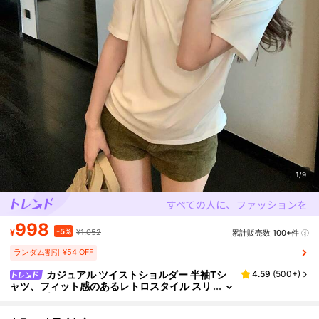
1/9
998
-5%
¥
¥1,052
累計販売数 100+件
ランダム割引 ¥54 OFF
カジュアル ツイストショルダー 半袖Tシ
4.59
(
500+
)
ャツ、フィット感のあるレトロスタイル スリ
ムトップ レディース、夏 ホワイト