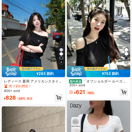
4
7
¥263 節約
¥753 節約
レディース 夏用 アメリカンスタイル
「オフショルダー ルーズフ
国内発送
オフショルダー 半袖 ニットTシャツ
ィット T シャツ 韓国風 シンプル無地
200+ sold
売り切れ間近！
刺繍ディテール付き、かわいいカジ
肌見せカジュアルトップス」
800+ sold
621
¥
-55%
ュアルトップス 通勤向け、レディー
828
ストップス ブラック
¥
-24%
概算