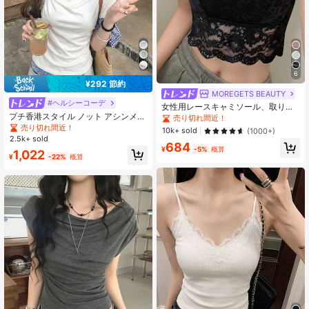
6
¥292 節約
MOREGETS BEAUTY
#ヘルシーコーデ
女性用レースキャミソール、取り外
プチ香港スタイル ノット アシンメト
し可能なパッド付き、かわいい&セク
売り切れ間近！
リー スウィート プリーツ フィット
シーな無地インナー、新学期、冬、
売り切れ間近！
10k+ sold
(1000+)
半袖Tシャツ カジュアル ホワイト
クリスマス、春節、カジュアルブラ
2.5k+ sold
684
ックサマーに適しています、シック&
¥
-5%
概算
1,022
エレガント
¥
-22%
概算