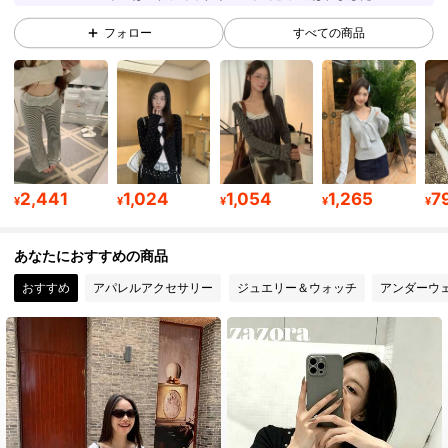
フォロー
すべての商品
24K フォロワー
4.85
24K フォロワー
4.85
24K フォロワー
4.85
2,441
1,024
1,054
1,265
7
¥
¥
¥
¥
¥
あなたにおすすめの商品
24K フォロワー
4.85
おすすめ
アパレルアクセサリー
ジュエリー＆ウォッチ
アンダーウ
24K フォロワー
4.85
24K フォロワー
4.85