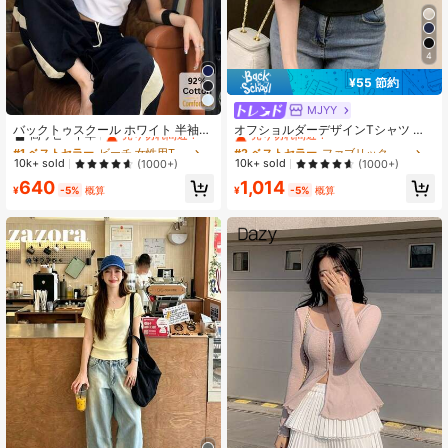
4
¥55 節約
MJYY
#1 ベストセラー
ビーチ 女性用Tシャツ
#2 ベストセラー
ファブリック 女性用Tシャツ
高リピート率
売り切れ間近！
売り切れ間近！
バックトゥスクール ホワイト 半袖T
オフショルダーデザインTシャツ レ
シャツ レディース 多用途クロップト
ディース、ミニマリスト 半袖トップ
#1 ベストセラー
#1 ベストセラー
ビーチ 女性用Tシャツ
ビーチ 女性用Tシャツ
#2 ベストセラー
#2 ベストセラー
ファブリック 女性用Tシャツ
ファブリック 女性用Tシャツ
ップ セクシー シック スタイリッシ
夏カジュアル ブラック、クリーンガ
高リピート率
高リピート率
売り切れ間近！
売り切れ間近！
売り切れ間近！
売り切れ間近！
10k+ sold
10k+ sold
(1000+)
(1000+)
ュ カジュアル
ール美学
#1 ベストセラー
ビーチ 女性用Tシャツ
#2 ベストセラー
ファブリック 女性用Tシャツ
640
1,014
¥
-5%
概算
¥
-5%
概算
高リピート率
売り切れ間近！
売り切れ間近！