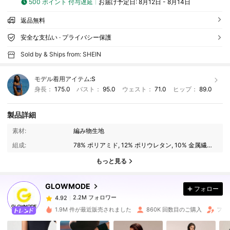
500 ポイント 付与遅延
お届け予定日:
8月12日 - 8月14日
返品無料
安全な支払い · プライバシー保護
Sold by & Ships from: SHEIN
モデル着用アイテム:
S
身長：
175.0
バスト：
95.0
ウェスト：
71.0
ヒップ：
89.0
製品詳細
素材:
編み物生地
2.2M フォロワー
4.92
組成:
78% ポリアミド, 12% ポリウレタン, 10% 金属繊維糸
もっと見る
2.2M フォロワー
4.92
GLOWMODE
フォロー
2.2M フォロワー
4.92
m***n
は
1日前
に購入しました
1.9M 件が最近販売されました
860K 回数目のご購入
フォ
2.2M フォロワー
4.92