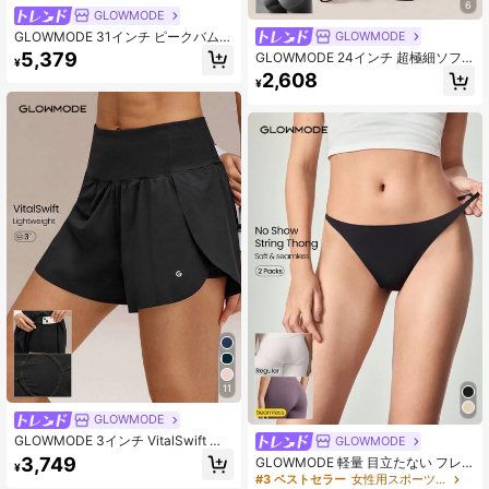
6
GLOWMODE
GLOWMODE 31インチ ピークバムリ
GLOWMODE
フト フェザーフィット™ スカルプト
5,379
GLOWMODE 24インチ 超極細ソフ
¥
ヒップアップ 腹部コントロール フレ
ト シームレス Get Glowin' バックV
2,608
アレギンス サイドポケット付き トレ
¥
ウエスト コンタード スクラインチバ
ーニング ランニング ワークアウト
ンプ コントラストシーム 透けにくい
ジム フィットネスウェア
レギンス トレーニング ランニング
ワークアウト ジム デイリー アクテ
ィブウェア
11
GLOWMODE
GLOWMODE 3インチ VitalSwift 速
GLOWMODE
乾 ペースセッター 高スリット 調整
3,749
GLOWMODE 軽量 目立たない フレ
¥
可能な絞り紐ウエスト ショーツ 内蔵
ックス シームレスフィット ミドライ
#3 ベストセラー
女性用スポーツブリーフ
ショーツ サイドポケット 滑り止めグ