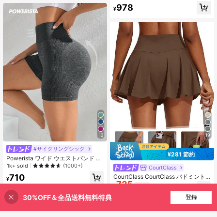
ズ ストリングtバック 日常着用用パ
リップ ミディアムインパクト ランニ
978
ンツ下着
¥
ング ジョギング トレーニング ジム
ワークアウト
12
19
#サイクリングシック
¥281 節約
Powerista ワイド ウエストバンド ス
ポーツ ショーツ ストレッチ ショー
1k+ sold
(1000+)
CourtClass
ツ レディース スウェット ショート
710
CourtClass CourtClass バドミント
ジム ショート バイク ショート
¥
735
ン、テニス、ヨガ、フィットネス、
¥
-28%
ランニング、マラソンに最適な女性
「カテゴリーバウチャー ¥78」
30%OFF＆全品送料無料特典
買い物かごに追加
登録
用スカート(ポケット付き)
30% 割引！