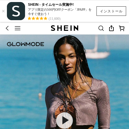
SHEIN - タイムセール実施中!
×
アプリ限定の500円OFFクーポン「JPAPP」を
インストール
今すぐ使おう！
(11,600)