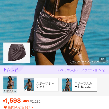
1/6
スポーツ ジャ
スポーツスカ
ケット
ート＆スコー
ト
2
アイテム
1,598
¥
-30%
¥2,282
期間限定値下げ