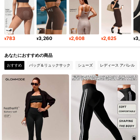
2.2M フォロワー
4.92
2.2M フォロワー
4.92
783
3,260
2,608
2,625
3
¥
¥
¥
¥
¥
あなたにおすすめの商品
2.2M フォロワー
4.92
おすすめ
バッグ＆リュックサック
シューズ
レディース アパレル
2.2M フォロワー
4.92
2.2M フォロワー
4.92
2.2M フォロワー
4.92
2.2M フォロワー
4.92