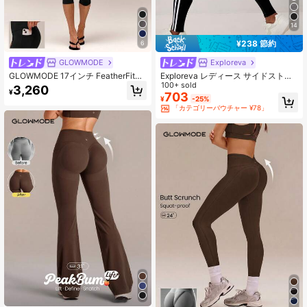
14
¥238 節約
6
GLOWMODE
Exploreva
GLOWMODE 17インチ FeatherFit™
Exploreva レディース サイドストラ
ピークエネルギー ハイウエスト サイ
イプ ハイウエスト デイリーフィット
100+ sold
3,260
¥
ドポケット 吸汗速乾 なめらかな伸縮
ネス スポーツレギンス
703
¥
-25%
性 ヨガ ピラティス スタジオ ジム ワ
「カテゴリーバウチャー ¥78」
ークアウト デイリーアクティブウェ
ア