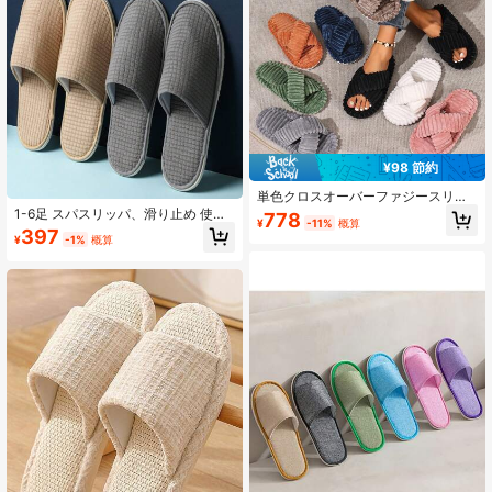
¥98 節約
単色クロスオーバーファジースリッ
パ、軽量&ソフトなファッションホー
1-6足 スパスリッパ、滑り止め 使い
778
¥
-11%
概算
ムスリッパ、滑り止めEVAアウトソ
捨て スリッパ、洗濯可能 再利用可
397
¥
-1%
概算
ール、オールシーズン快適、母の日
能、ユニセックス、自宅、室内、バ
の花、母への個性的なギフト、最後
スルーム、寝室、ホテル、ブライダ
の贈り物、母の日のアイデア、母の
ル、学校に最適
日の贈り物、母への手作りカード、5
0ドル以下の最高の母の日ギフト、シ
ューズ、春夏ピック、花嫁介添人ギ
フト、部屋、ビーチ、旅行、男性
用、女性用、バケーション、かわい
いもの、母の日ギフト、ガーデン、
夏、ビーチ、スクイージー、卒業、
シューズラック、収納セーバー、卒
業式、おめでとう卒業、卒業パーテ
ィー