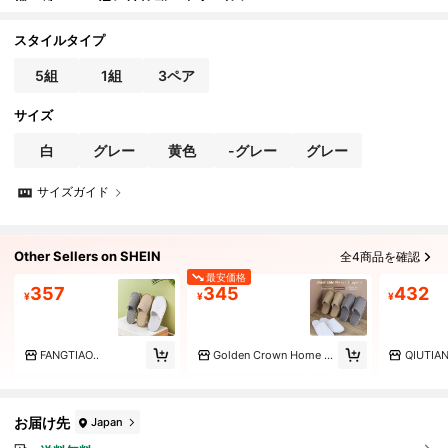
機で洗える、通気性抜群、自宅、旅行、ジムに
適しています。男女兼用ギフトに最適。セット組み
合わせ
スタイルタイプ
5組
1組
3ペア
サイズ
白
グレー
黄色
-グレー
グレー
サイズガイド
Other Sellers on SHEIN
全4商品を確認
最安価格
357
345
432
¥
¥
¥
FANGTIAO..
Golden Crown Home Living
QIUTIA
お届け先
Japan