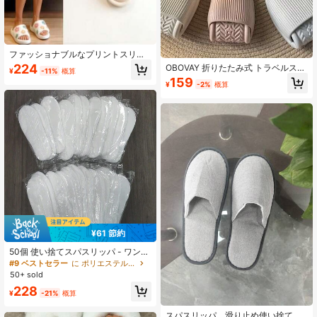
ファッショナブルなプリントスリッ
パ、軽量で通気性があり、オールシ
224
OBOVAY 折りたたみ式 トラベルスリ
¥
-11%
概算
ーズン対応、自宅でのリラックス、
ッパ メンズ&レディース、軽量 室内
159
アウトドア活動、室内および寝室で
¥
-2%
概算
バスルーム ホームシューズ、ポータ
の着用に最適、また完璧なホリデー
ブル 速乾 滑り止め シャワーサンダ
ギフト
ル、折りたたみ式 マッサージスライ
ドスリッパ トラベル用、快適 オープ
ントゥ 耐摩耗 ソフト滑り止めソー
ル、ホーム、ドーム、ジム、プー
ル、スパ、キャンプ、ビーチ、ホテ
ルシャワー、母の日ギフト、ガーデ
ン、夏、ビーチ、スクイージー、卒
業、シューズラック、収納、卒業
式、おめでとう卒業、卒業パーティ
ーに適しています
¥61 節約
50個 使い捨てスパスリッパ - ワンサ
イズ フィット 滑り止め、ホテル、旅
#9 ベストセラー
に ポリエステル ホームスリッパ
行、家庭用 - 衛生的な使い捨てフッ
50+ sold
トサポートパッド - スパセンター、
228
ジム、病院に適しています - バルク
¥
-21%
概算
パッケージ、室内スリッパ、ミニマ
ルデザイン、ソフトな素材、多用途
スパスリッパ、滑り止め使い捨てス