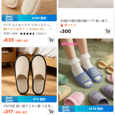
¥150 節約
20個/10個/2個(2個/ペア) 使い捨てス
リッパ、室内スリッパ、プラッシュ
1ペア ユニセックス リネンスリッ
残り 5 点
スリッパ、使い捨てホテルスリッ
パ、吸湿速乾 滑り止め 室内スリッ
#2 ベストセラー
に EUR42-43 ホームスリッパ
300
パ、ユニセックススリッパ、航空旅
パ、通気性の良い メンズ レディース
¥
200+ sold
(1000+)
行、客室、ホテル、ホテル用品、清
用、オールシーズン断熱、ガレンタ
掃用品、家庭用品、学校用品に適し
635
イン、子犬、カーニバル、パーティ
¥
-19%
概算
ています。旅行、ホテル、家庭での
ー装飾、シューズ、春夏ピック、ブ
使用に適しています。ビーチサンダ
ライズメイドギフト、部屋、ベッド
ル、トラベルスリッパ、バスルーム
ルームデコ、ビーチ、旅行、メン
スリッパ、軽量
ズ、レディース、バケーション、か
わいいもの、母の日ギフト、ベッド
ルームデコ、ガーデン、キッチンデ
コ、夏、ビーチ、旅行必需品、部屋
の装飾、スクイージー、卒業、シュ
ーズラック、収納セーバー、アウト
ドア、ガーデン、旅行必需品、ポー
タブル、ビーチ必需品、卒業シーズ
ン、卒業式、卒業式、卒業ギフト、
卒業プレゼント、卒業ギフト、卒業
プレゼント、おめでとう卒業生、お
めでとう卒業生、優等生、学校卒
業、卒業パーティー
¥75 節約
1/5/15足 使い捨てリネン製 つま先閉
¥216 節約
じスリッパ、通気性 滑り止め 室内用
317
¥
-19%
概算
ホームスリッパ、ホテルゲスト、ス