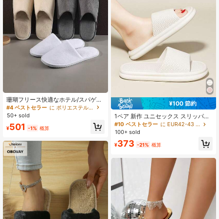
収納セーバー、アウトドア、ガーデ
ン、旅行必需品、ポータブル、ビー
チ必需品、卒業シーズン、卒業式、
卒業パーティー、卒業ギフト、卒業
プレゼント、おめでとう卒業生、バ
レディクトリアン、学校卒業、
珊瑚フリース快適なホテル/スパゲス
¥100 節約
トスリッパ 1ペア/3ペア、厚手の滑
#4 ベストセラー
に ポリエステル ホームスリッパ
り止め使い捨てベッドルームスリッ
50+ sold
1ペア 新作 ユニセックス スリッパ、
パ断熱、ガレンタイン、子犬、カー
滑り止め設計、室内、屋外、バスル
#10 ベストセラー
に EUR42-43 ホームスリッパ
501
ニバル、シューズ、春夏ピック、花
¥
-1%
概算
ーム、年中家庭用に適しています。
100+ sold
嫁介添人ギフト、部屋、ベッドルー
ホワイトとピンクの2色展開。母の日
ムの装飾、ビーチ、旅行、男性用、
373
のギフトにもおすすめ。ハウスシュ
¥
-21%
概算
女性用、バカンス、女性の日、旅行
ーズ、靴、春夏アイテム、ブライズ
必需品、ウェディングファボー、Y2
メイドギフト、部屋、ビーチ、旅
K、ベッドルーム、車のアクセサリー
行、メンズ、レディース、バケーシ
女性用、キッチンデコレーション可
ョン、かわいいもの、母の日ギフ
愛いもの、母の日ギフト、ベッドル
ト、ガーデン、キッチンインテリ
ームの装飾、ガーデン、キッチンの
ア、夏、ビーチ、旅行必需品、ルー
装飾、夏、ビーチ、旅行必需品、部
ムデコ、スクイージー、卒業、シュ
屋の装飾、スクイージー、卒業、シ
ーズラック、収納、卒業式、卒業パ
ューズラック、収納セーバー、アウ
ーティー、おめでとう卒業、おめで
トドア、ガーデン、旅行必需品、ポ
とう卒業生、優等生、学校卒業、卒
ータブル、ビーチの必需品、卒業シ
業祝い