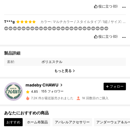
役に立つ
(0)
T***g
カラー: マルチカラー / スタイルタイプ: 1組 / サイズ: グレー
😍😍😍😍😍😍😍😍😍😍😍😍😍😍😍😍😍😍😍😍😍😍😍😍
役に立つ
(0)
155 フォロワー
4.85
製品詳細
素材:
ポリエステル
155 フォロワー
4.85
もっと見る
madeby CHAWU
フォロー
155 フォロワー
4.85
e***6
は
1日前
に購入しました
7.2K 件が最近販売されました
1K 回数目のご購入
155 フォロワー
4.85
あなたにおすすめの商品
おすすめ
ホーム布製品
アパレルアクセサリー
アンダーウェア＆ル
155 フォロワー
4.85