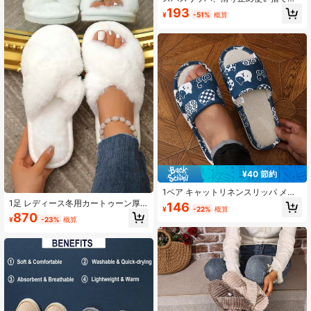
の靴、医療スタッフ用断熱、ガレン
リッパ、洗濯可能な再利用可能、女
193
タイン、子犬、カーニバル、靴、春
¥
-51%
概算
性、男性、家庭、室内、バスルー
夏ピック
ム、寝室、ホテル、花嫁スリッパ、
春夏、花嫁介添人ギフト、部屋、寝
室の装飾、ビーチ、旅行、男性用、
女性用、バケーション用
¥40 節約
1ペア キャットリネンスリッパ メン
ズ 四季用 室内 春秋 滑り止め 汗取り
1足 レディース冬用カートゥーン厚
146
¥
-22%
概算
ホームエンターテイメント用 布製ス
底スリッパ、暖かいフリース防滑室
870
¥
-23%
概算
リッパ メンズ キャット柄 メンズ&レ
内シューズ、ファッショナブルで快
ディース柄入り スリッパ、ホームラ
適、ハロウィン、プラッシュスリッ
イフ、ホームスリッパ、家庭日用品
パ
スリッパ、バスルームスリッパ、ホ
ームレジャー、アウトドアファッシ
ョンドレスに適しています