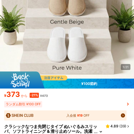
1/21
¥100節約
373
-21%
¥
¥473
から
ランダム割引 ¥100 OFF
入会後
¥19
OFF
クラシックなつま先閉じタイプ ぬいぐるみスリッ
4.89
(
39
)
パ、ソフトライニング & 滑り止めソール。洗濯