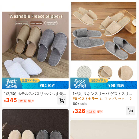
155 フォロワー
4.85
155 フォロワー
4.85
155 フォロワー
4.85
155 フォロワー
4.85
¥92 節約
¥99 節約
155 フォロワー
4.85
1/2/5足 ホテルスパスリッパ つま先
1-6足 リネンスリッパ ゲストスリッ
カバー付き - 超ソフト不織布、滑り
パ 旅行用スリッパ レディース 旅行
#6 ベストセラー
に ファブリック ホームスリッパ
345
¥
-21%
概算
止め/スリッポン/再利用可能/使い捨
用スリッパ メンズ 再利用可能なスリ
80+ sold
て/通気性/滑り止め、家族/訪問客/、
ッパ ビジネストリップ用品 ポータブ
155 フォロワー
4.85
326
寝室/バスルーム/旅行/ジム、新築祝
ルスリッパ ユニバーサルホテルスリ
¥
-23%
概算
い/通年使用、ホステスへのギフト、
ッパ オープン&クローズデザイン ホ
快適なホーム (使い捨てスリッパ/ホ
テル、旅行、ゲスト、自宅、母の日
テルスリッパ/スパスリッパ/ゲストス
ギフト、寝室の装飾、ガーデン、キ
リッパ/通気性スリッパ/室内スリッ
ッチンの装飾、夏、ビーチ、旅行必
パ)
需品、ルームデコレーション、スク
イージー、卒業、シューズラック、