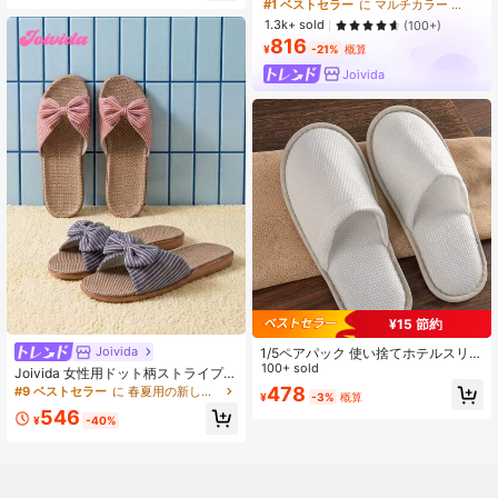
#1 ベストセラー
に マルチカラー ホームスリッパ
パ、B&B、旅行、結婚式、パーティ
ー、ゲストルームに適しています。
1.3k+ sold
(100+)
軽量で柔らかいリネンスリッパ、ホ
816
¥
-21%
概算
ーム、ホテル、スパに適しています
Joivida
¥15 節約
Joivida
1/5ペアパック 使い捨てホテルスリッ
パ - 通気性、滑り止め、厚手、快
100+ sold
Joivida 女性用ドット柄ストライプホ
適、防臭設計、家庭、ゲストハウ
ームスリッパ、フロアスリッパ、寝
478
#9 ベストセラー
に 春夏用の新しい靴 ホームスリッパ
¥
-3%
概算
ス、商業施設、掃除、室内、カジュ
室、浴室、ゲストルームに適してい
546
アルスリッパ、履きやすい、柔らか
ます。シンプルで快適なホームシュ
¥
-40%
く通気性のあるスリッパ
ーズスタイル、女性へのギフト、ア
パートメントでの日常的な室内着用
に適しています。