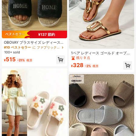
ーズン、卒業式、卒業式、卒業ギフ
ト、卒業プレゼント、卒業ギフト、
卒業プレゼント、おめでとう卒業
生、おめでとう卒業生、優等生、学
校卒業、卒業パーティー
¥137 節約
OBOVAY プラスサイズ レディース
ファッション 刺繍レター オープント
#10 ベストセラー
に ファブリック ホームスリッパ
ゥ ファジースリッパ、フラット 軽量
100+ sold
1ペア レディース ゴールド オープン
静音 オープントゥスライド、オール
トゥ フリップフロップ、快適でファ
残り 9 点
515
シーズン 断熱、ガールズナイト、ペ
¥
-21%
概算
ッショナブル、柔らかく耐久性のあ
ット、カーニバル、パーティー装
328
る滑り止めメタリックPU素材製、ビ
¥
-2%
概算
飾、シューズ、春夏ピック、ブライ
ーチ、学校、カジュアルな日常着に
ズメイドギフト、部屋、ビーチ、旅
適しています
行、メンズ、レディース、バケーシ
ョン、かわいいもの、母の日ギフ
ト、ガーデン、夏、ビーチ、スクイ
ージー、卒業、シューズラック、収
納、卒業式、おめでとう卒業、卒業
パーティー