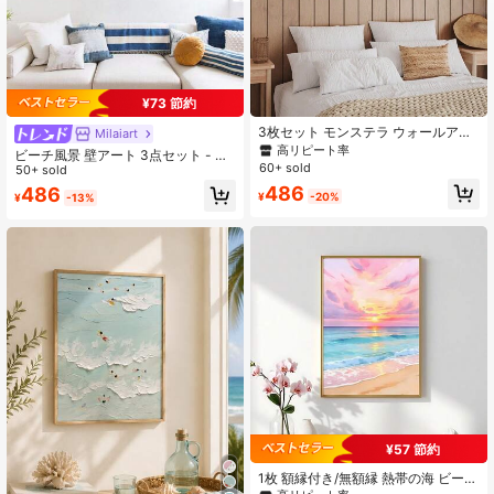
1.7K フォロワー
4.89
¥73 節約
1.7K フォロワー
4.89
3枚セット モンステラ ウォールアー
Milaiart
ト ボタニカルプリント リビング ア
高リピート率
ビーチ風景 壁アート 3点セット - モ
ールデコ 熱帯植物 ホームデコレーシ
60+ sold
ダンな海景夕日&日の出風景 ミニマ
50+ sold
ョン 無額縁 19.6x27.5インチ
リストの装飾絵画、リビング、寝
486
486
¥
-20%
¥
-13%
室、ホームデコレーション用
1.7K フォロワー
4.89
1.7K フォロワー
4.89
¥57 節約
1枚 額縁付き/無額縁 熱帯の海 ビーチ
サンセット キャンバスポスター ピン