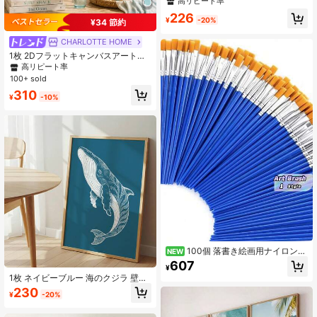
高リピート率
ク サマー コースタル シーサイド 風
226
景 壁アート プリント ミニマリスト
¥
-20%
¥34 節約
美的 装飾 絵画 アパート、リビング
ルーム、寝室、モダンホームデコレ
CHARLOTTE HOME
ーション用
1枚 2Dフラットキャンバスアートプ
リント、魅力的な海辺のシーン - 防
高リピート率
水壁掛け装飾、リビング、寝室、バ
100+ sold
スルーム、キッチン、バーに最適 -
310
完璧なギフト、フレームは含まれま
¥
-10%
せん
100個 落書き絵画用ナイロンブ
NEW
ラシ、デジタル油絵 水彩 アクリル絵
607
¥
具用フラットブラシ、学校に戻る、
1枚 ネイビーブルー 海のクジラ 壁ア
学校用品
ート ザトウクジラ キャンバプリント
230
¥
-20%
| 沿岸 マリン 動物 ホームデコレーシ
ョン、寝室、リビング、オフィスに