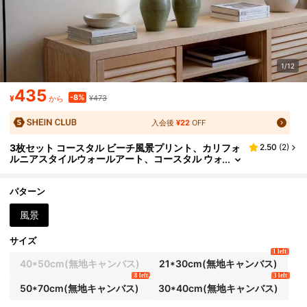
1/12
435
-8%
¥
¥473
から
入会後
¥22
OFF
3枚セット コースタル ビーチ風景プリント、カリフォ
2.50
(
2
)
ルニアスタイルウォールアート、コースタル ウォ
ールデコ、波のポスター、トロピカルウォールア
ート、空撮ポスター写真、ニュートラルコースタルウ
ォールデコ、額縁なし
パターン
風景
サイズ
1 left
40*50cm(無地キャンバス)
21*30cm(無地キャンバス)
8 left
3 left
50*70cm(無地キャンバス)
30*40cm(無地キャンバス)