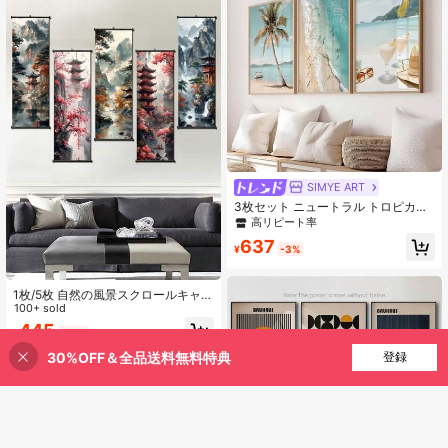
適しています、モダン抽象クジラポ
スター、彼女へのギフト、額縁な
し、木製掛け軸または額縁付き
SIMYE ART
3枚セット ニュートラル トロピカル
ビーチ キャンバスウォールアート、
高リピート率
ヤシの木、空撮の海&カクテルプリン
637
ト、リビングルーム・寝室用のコー
¥
-3%
スタルボヘミアンデコレーション、
パステルカラーのバケーション風ホ
ームデコレーション、ポスター&プリ
1枚/5枚 自然の風景スクロールキャン
ント、フレームなし
バスウォールアート ポスター、ヴィ
100+ sold
ンテージの湖とタワーの木の景色ス
445
¥
-20%
クロールウォールペインティング、
寝室、リビング、オフィスの装飾、
30%OFF＆全品送料無料特典
買い物かごに追加
登録
8% 割引！
キャンバス