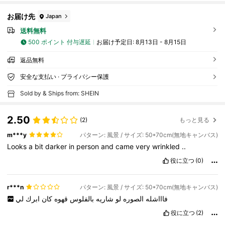
お届け先
Japan
送料無料
500 ポイント 付与遅延
お届け予定日:
8月13日 - 8月15日
返品無料
安全な支払い · プライバシー保護
Sold by & Ships from: SHEIN
2.50
(2)
もっと見る
m***y
パターン: 風景 / サイズ: 50*70cm(無地キャンバス)
Looks
a
bit
darker
in
person
and
came
very
wrinkled
..
役に立つ
(0)
r***n
パターン: 風景 / サイズ: 50*70cm(無地キャンバス)
فاااشله
الصوره
لو
شاريه
بالفلوس
قهوه
كان
ابرك
لي
役に立つ
(2)