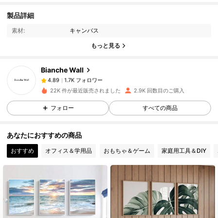
製品詳細
1.7K フォロワー
4.89
素材:
キャンバス
もっと見る
1.7K フォロワー
4.89
Bianche Wall
1.7K フォロワー
4.89
22K 件が最近販売されました
2.9K 回数目のご購入
フォロー
すべての商品
1.7K フォロワー
4.89
あなたにおすすめの商品
1.7K フォロワー
4.89
おすすめ
オフィス＆学用品
おもちゃ＆ゲーム
家庭用工具＆DIY
1.7K フォロワー
4.89
1.7K フォロワー
4.89