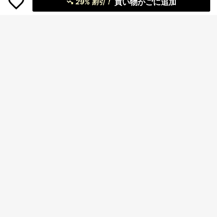
買い物かごに追加
29% 割引！
フラッシュカード
ス、ハロウィン、感謝祭ギフト、映
画ファンコレクターアイテム、記念
コイン、ギフト、おもちゃ、カード
コレクション
2026年ワールドカップ サッカーキー
ホルダー、スポーツファン記念品ペ
#2 ベストセラー
に ABS コレクターアイテムの展示と保管
ンダント 車、バッグ、リュック用、
200+ sold
学生へのスポーツギフト、パーティ
240
ーの景品
¥
1パック 限定版 SS THIS & THAT ア
ルバム ランダムコレクタブルフォト
519
¥
-7%
エンベロープカード、Know/Changb
in/I.Nトレーディングカード付き、ブ
ラインドボックス K-Popスーベニ
ア、STAYファンへのギフト
¥18 節約