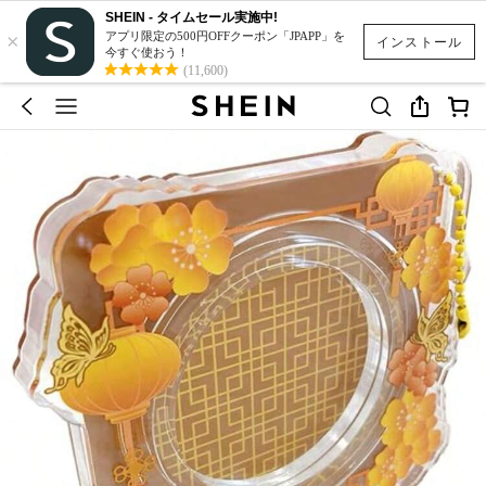
SHEIN - タイムセール実施中!
×
アプリ限定の500円OFFクーポン「JPAPP」を
インストール
今すぐ使おう！
(11,600)