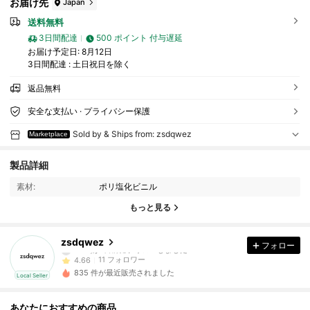
お届け先
Japan
送料無料
3日間配達
500 ポイント 付与遅延
お届け予定日:
8月12日
3日間配達 : 土日祝日を除く
返品無料
安全な支払い · プライバシー保護
Sold by & Ships from: zsdqwez
Marketplace
11 フォロワー
4.66
製品詳細
素材:
ポリ塩化ビニル
11 フォロワー
4.66
もっと見る
11 フォロワー
4.66
zsdqwez
フォロー
11 フォロワー
4.66
835 件が最近販売されました
Local Seller
11 フォロワー
4.66
あなたにおすすめの商品