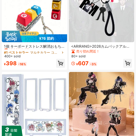
¥76 節約
#1 ベストセラー
マルチカラー コレクターアイテムの展示と保管
売り切れ間近！
1個 キーボードストレス解消おもち
<ARIRANG>2026カムバックアルバ
ゃ、ストレス解消キーチェーン、集
ム BT/S (SWIM/ Body To Body/ 2.0)
売り切れ間近！
#1 ベストセラー
#1 ベストセラー
マルチカラー コレクターアイテムの展示と保管
マルチカラー コレクターアイテムの展示と保管
中力向上と不安軽減に役立つ、不安
パーソナライズカラーキーチェー
400+ sold
80+ sold
売り切れ間近！
売り切れ間近！
な友人への完璧なギフト、パーティ
ン、ペンダント付き、衣類、バッ
#1 ベストセラー
マルチカラー コレクターアイテムの展示と保管
398
607
ーの定番、オフィスとホームデコレ
グ、車のキーに適しています - クリ
¥
-16%
¥
-3%
売り切れ間近！
ーションに適しています
エイティブでかわいいパーティー装
飾、クリスマスギフト、バレンタイ
ンデー、誕生日のお祝いに最適