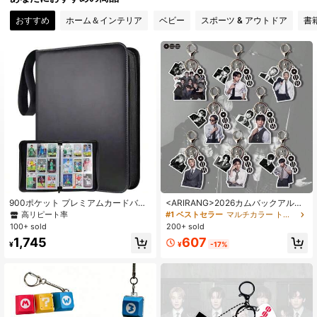
11 フォロワー
4.66
おすすめ
ホーム＆インテリア
ベビー
スポーツ & アウトドア
書
11 フォロワー
4.66
11 フォロワー
4.66
11 フォロワー
4.66
11 フォロワー
4.66
11 フォロワー
4.66
900ポケット プレミアムカードバイ
<ARIRANG>2026カムバックアルバ
ンダー 9ポケット、コレクターアル
ムBT/S (SWIM/ Body To Body/ 2.0)
高リピート率
#1 ベストセラー
マルチカラー トレーディングカードとアクセサリー
バム ジッパー付き 50枚着脱式スリ
パーソナライズカラーキーチェーン
100+ sold
200+ sold
ーブ、ゲームのスポーツカードに対
とペンダント付き、衣類、バッグ、
607
1,745
応
車の鍵に適しています - クリエイテ
¥
-17%
¥
ィブでかわいいパーティーデコレー
ション、クリスマス、バレンタイン
デー、誕生日のお祝いに最適