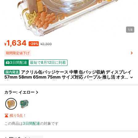
1/8
1,634
-29%
¥
¥2,309
期間限定値下げ
3日間配達
最短で8月12日に到着
アクリル缶バッジケース 中華 缶バッジ収納 ディスプレイ
国内発送
57mm 58mm 65mm 75mm サイズ対応 パープル 推し活 オタ
活 アニオタ アニメグッズ飾りキーホルダー 推し活グッズ
カラー: イエロー
残り5点！
この商品は
3日間配達
の対象です