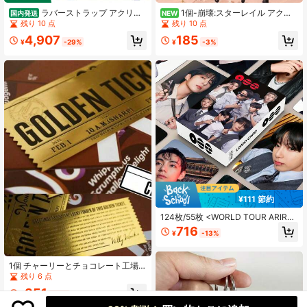
ラバーストラップ アクリル
1個-崩壊:スターレイル アクリ
国内発送
NEW
キーホルダー 収納 ディスプレイスタ
ルスタンド - ブレード - カフカ - シ
残り 10 点
残り 10 点
ンド - 5個セット - ディスプレイケー
ルバーウルフ - ホタル - アニメフィ
4,907
185
ス 台座付き ほこり対策 汚れ防止 耐
ギュア - ゲームグッズ - アニメ - 小
¥
-29%
¥
-3%
久性 おしゃれ 鑑賞に最適キーホルダ
さな装飾品、アニメゲームグッズ、
ー 推し活グッズ
コレクターズトイ、装飾 - 誕生日プ
レゼント - 夏のおもちゃ - 母の日ギ
フト - イースターギフト - ハロウィ
ンギフト - クリスマスギフト - 新年
ギフト - ホリデーギフト - 完璧なギ
フト - ギフト - おもちゃ - ゲーム ベ
ストセラー
¥111 節約
124枚/55枚 <WORLD TOUR ARIRA
NG> 5TH ALBUM フォトカードボッ
716
¥
-13%
クスセット 両面HDロモカード V K-P
opファングッズ ギフト 防弾少年団
新スーツフォトカードボックスセッ
ト 両面HD キム・テヒョン チョン・
1個 チャーリーとチョコレート工場
ジュク キム・ナムジュン パーク グ
チョコレートバー チケット 711 プラ
残り 6 点
ッズ LOMOカード ファンコレクショ
スチックフォイルカード コレクター
351
ン ポストカード レーザーカード 防
アイテム、誕生日ギフト、ホリデー
¥
-25%
弾少年団 <BODY TO BODY> グッズ
ギフト、カップルギフト、クリスマ