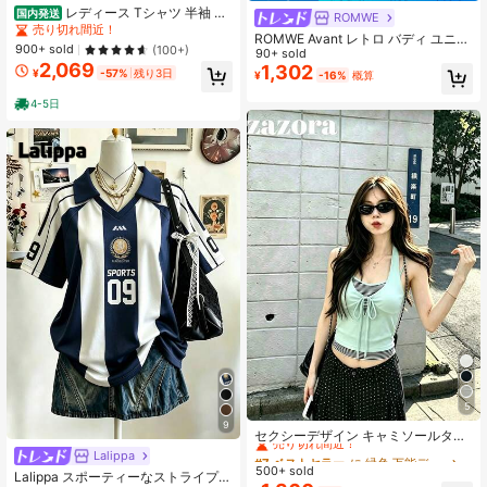
レディース Tシャツ 半袖 ド
国内発送
ROMWE
ット柄 水玉 Vネック 韓国ファッショ
売り切れ間近！
ROMWE Avant レトロ バディ ユニセ
ン タイト スリム ウエストシェイプ
900+ sold
(100+)
ックス ストリートウェア 星空&リベ
90+ sold
着痩せ 細見え 華奢見え 骨格ウェー
2,069
ット プリント タンクトップ
1,302
ブ 骨格ストレート 大人可愛い フェ
¥
-57%
残り3日
¥
-16%
概算
ミニン きれいめ カジュアル トップ
ス カットソー ショートスリーブ 春
4-5日
夏 秋 デイリー デート お出かけ 旅行
オフィス 通勤 通学 伸縮性 ストレッ
チ 涼しい 快適 ネイビー ブラック 20
代 30代 40代 上品 鎖骨見え 美シル
エット 抜け感 お呼ばれ 女子会 ガー
リー ポルカドット ラウンドヘム 重
ね着 インナー 柔らかい
5
#7 ベストセラー
に 緑色 万能デイリートップス
9
売り切れ間近！
セクシーデザイン キャミソールタン
クトップ レディース、スリムフィッ
#7 ベストセラー
#7 ベストセラー
に 緑色 万能デイリートップス
に 緑色 万能デイリートップス
Lalippa
ト、フラッタリング、ストライプパ
500+ sold
売り切れ間近！
売り切れ間近！
Lalippa スポーティーなストライプ柄
ッチワーク、クロップド、2in1トッ