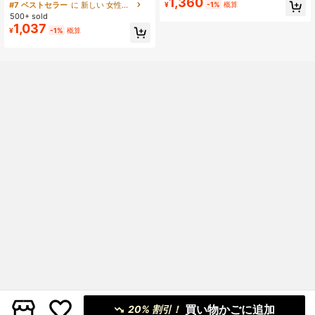
1,360
デジタルプリント ファッション ミニ
#7 ベストセラー
に 緑色 万能デイリートップス
#7 ベストセラー
に 新しい 女性用Tシャツ
¥
-1%
概算
プ、夏服
マリスト レディース ラペル Vネック
売り切れ間近！
500+ sold
ドロップショルダー 半袖Tシャツ 友
1,037
¥
-1%
概算
人へのギフト
買い物かごに追加
20% 割引！