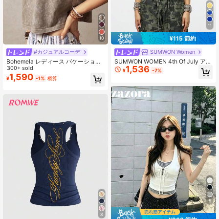
11
¥115 節約
10
#カジュアルコーデ
SUMWON Women
Bohemela レディース バケーション
SUMWON WOMEN 4th Of July アメ
1,536
ノースリーブ ラウンドネック タンク
300+ sold
リカの恋人 タンクトップ ノースリー
¥
-7%
トップ
ブ クロップ サマー Y2K ファッショ
1,590
¥
-1%
概算
ン スポーツ ワークアウト ジム カジ
ュアル ストリートウェア フェスティ
バル アーバン レトロ バーシティ ス
タイル
5
8