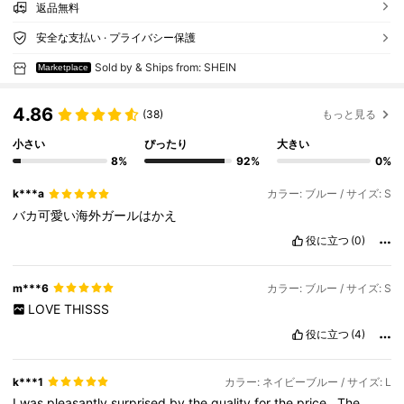
返品無料
安全な支払い · プライバシー保護
Sold by & Ships from: SHEIN
Marketplace
4.86
(38)
もっと見る
小さい
ぴったり
大きい
8%
92%
0%
k***a
カラー: ブルー / サイズ: S
バカ可愛い海外ガールはかえ
役に立つ
(0)
m***6
カラー: ブルー / サイズ: S
LOVE
THISSS
役に立つ
(4)
k***1
カラー: ネイビーブルー / サイズ: L
I
was
pleasantly
surprised
by
the
quality
for
the
price
.
The