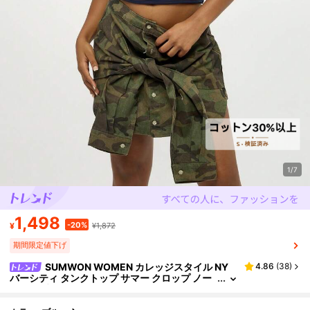
1/7
1,498
-20%
¥
¥1,872
期間限定値下げ
SUMWON WOMEN カレッジスタイル NY
4.86
(
38
)
バーシティ タンクトップ サマー クロップ ノー
スリーブ スポーツ ベーシック ジャージー タン
クトップ カジュアル