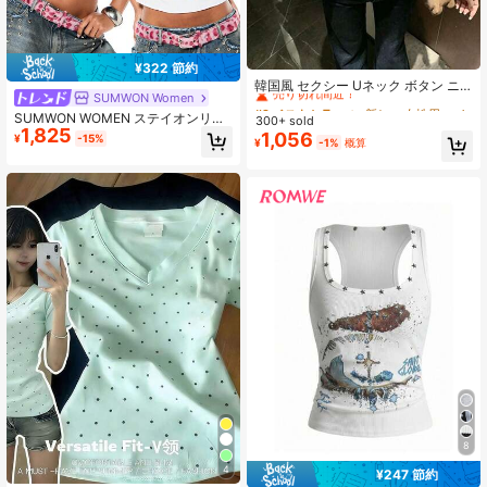
#2 ベストセラー
に 新しい 女性用タンクトップ&キャミス
¥322 節約
売り切れ間近！
韓国風 セクシー Uネック ボタン ニ
SUMWON Women
ット キャミソール タンクトップ レ
#2 ベストセラー
#2 ベストセラー
に 新しい 女性用タンクトップ&キャミス
に 新しい 女性用タンクトップ&キャミス
ディース 夏服 カジュアル
SUMWON WOMEN ステイオンリー
300+ sold
売り切れ間近！
売り切れ間近！
1,825
グラフィック タンクトップ Vネック
1,056
¥
-15%
#2 ベストセラー
に 新しい 女性用タンクトップ&キャミス
¥
-1%
概算
ノースリーブ ピンク プリント サマ
売り切れ間近！
ーカジュアル ホワイト ステートメン
トTシャツ
8
4
¥247 節約