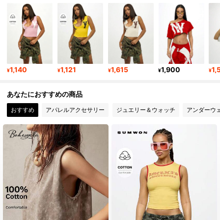
869K フォロワー
4.86
869K フォロワー
4.86
1,140
1,121
1,615
1,900
1,
¥
¥
¥
¥
¥
869K フォロワー
4.86
あなたにおすすめの商品
おすすめ
アパレルアクセサリー
ジュエリー＆ウォッチ
アンダーウ