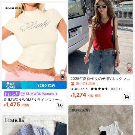
半袖、コットンジャージーベーシッ
クT
2025年夏新作 女の子用Vネック ノー
スリーブ クロップド キャミソールタ
売り切れ間近！
¥260 節約
ンクトップ、多用途オールマッチレ
3.3k+ sold
(1000+)
イヤー カジュアル レッド
SUMWON Women
1,274
¥
-1%
概算
SUMWON WOMEN ラインストーン
1,475
グラフィック クロップド ハイネック
¥
-15%
ベビーTシャツ 半袖 フィッティング
トップ スパークリングディテール 秋
冬春 バレンタイン向け