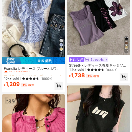
17
9
StreetHx
¥15 節約
#1 ベストセラー
に ファブリック 柔らかなオフィスブラウス
StreetHx レディース春夏キャミソー
売り切れ間近！
Franclia レディース ブルー×ホワイ
ルセット、多用途通勤ウェア、Uネ
1.1k+ sold
(1000+)
ト ストライプ ボタン付きシャーリン
#1 ベストセラー
#1 ベストセラー
に ファブリック 柔らかなオフィスブラウス
に ファブリック 柔らかなオフィスブラウス
ック、英字とラインストーンプリン
1,738
¥
-1%
概算
グ Vネックシャツ 夏向け エフォート
ト、ストリートウェア、スリムフィ
売り切れ間近！
売り切れ間近！
10k+ sold
(1000+)
レスシック ブラウス 通学・新学期向
ット、プレッピー、スクールバック
1,209
#1 ベストセラー
に ファブリック 柔らかなオフィスブラウス
け 春カジュアル
¥
-1%
概算
スリーブレストップ
売り切れ間近！