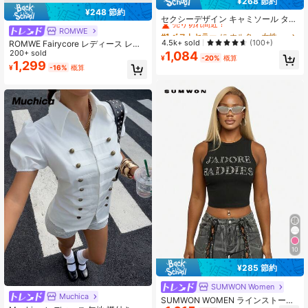
¥268 節約
#1 ベストセラー
に ホルター 女性用トップス、ブラウス、Tシャツ
¥248 節約
売り切れ間近！
セクシーデザイン キャミソール タン
クトップ レディース スリムフィット
#1 ベストセラー
#1 ベストセラー
に ホルター 女性用トップス、ブラウス、Tシャツ
に ホルター 女性用トップス、ブラウス、Tシャツ
ROMWE
美シルエット ストライプ パッチワー
売り切れ間近！
売り切れ間近！
4.5k+ sold
(100+)
ROMWE Fairycore レディース レト
ク クロップド 2in1 トップス 夏服 エ
ロ ミュージックフェス セクシー 万
200+ sold
1,084
#1 ベストセラー
に ホルター 女性用トップス、ブラウス、Tシャツ
ステティック ホワイト
¥
-20%
概算
能 コーデしやすい 英語ロゴ刺繍 Vネ
1,299
売り切れ間近！
¥
-16%
概算
ック 五芒星リベット装飾 タンクトッ
プ
10
¥285 節約
SUMWON Women
Muchica
#4 ベストセラー
短い 女性用ブラウス
SUMWON WOMEN ラインストーン