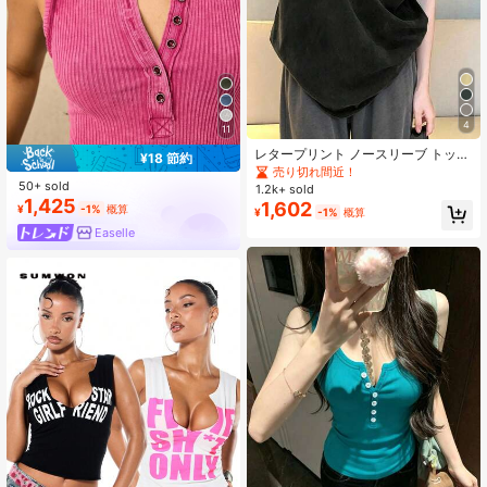
4
11
レタープリント ノースリーブ トップ
¥18 節約
ス ルーズ カジュアル ブラック
売り切れ間近！
50+ sold
1.2k+ sold
1,425
1,602
¥
-1%
概算
¥
-1%
概算
Easelle