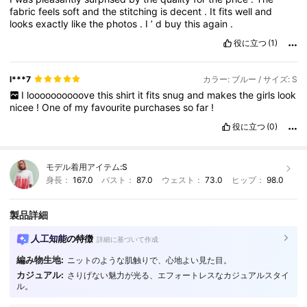
fabric
feels
soft
and
the
stitching
is
decent
.
It
fits
well
and
looks
exactly
like
the
photos
.
I
’
d
buy
this
again
.
役に立つ
(1)
l***7
カラー: ブルー / サイズ: S
I
loooooooooove
this
shirt
it
fits
snug
and
makes
the
girls
look
nicee
!
One
of
my
favourite
purchases
so
far
!
役に立つ
(0)
モデル着用アイテム:
S
身長：
167.0
バスト：
87.0
ウェスト：
73.0
ヒップ：
98.0
製品詳細
人工知能の特徴
詳細に基づいて作成
編み物生地:
ニットのような肌触りで、心地よい見た目。
カジュアル:
さりげない魅力が光る、エフォートレスなカジュアルスタイ
869K フォロワー
4.86
ル。