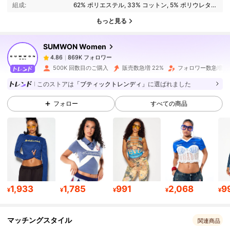
組成:
62% ポリエステル, 33% コットン, 5% ポリウレタン
869K フォロワー
4.86
もっと見る
SUMWON Women
869K フォロワー
4.86
d***5
は
1日前
に購入しました
500K 回数目のご購入
販売数急増 22%
フォロワー数急増 1
869K フォロワー
4.86
このストアは
「ブティックトレンディ」
に選ばれました
フォロー
すべての商品
869K フォロワー
4.86
869K フォロワー
4.86
869K フォロワー
4.86
1,933
1,785
991
2,068
9
¥
¥
¥
¥
¥
マッチングスタイル
869K フォロワー
4.86
関連商品