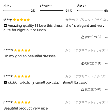
小さい
ぴったり
大きい
2%
94%
4%
t***y
カラー: アプリコット / サイズ: L
Amazing
quality
!
I
love
this
dress
,
she
’
s
elegant
and
very
cute
for
night
out
or
lunch
役に立つ
(2)
5***3
カラー: アプリコット / サイズ: S
Oh
my
god
so
beautiful
dresses
役に立つ
(1)
9***2
カラー: アプリコット / サイズ: L
عجبني
هذا
الفستان
عملي
حق
الصيف
و
الطلعات
الخفيفه
役に立つ
(0)
p***2
カラー: アプリコット / サイズ: S
Beautiful
product
very
nice