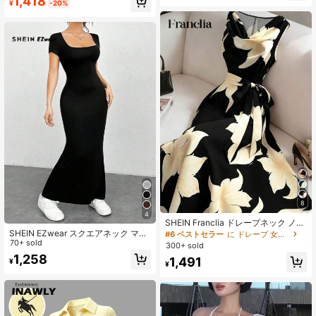
1,418
¥
-20%
ン、夏のエレガントな黄色
281K フォロワー
4.84
8
4
SHEIN Franclia ドレープネック ノー
スリーブ フロントタイ ワンピース、
SHEIN EZwear スクエアネック マー
#6 ベストセラー
に ドレープ 女性のドレス
レディース バケーションドレス、レ
メイドヘム ボディコンドレス 夏のア
70+ sold
300+ sold
ディース ブラックドレス
ウトフィット
1,258
1,491
¥
¥