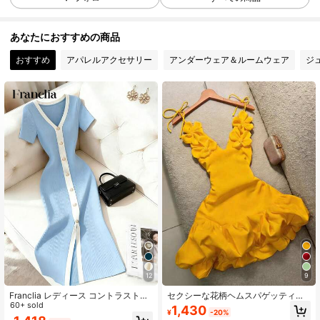
あなたにおすすめの商品
281K フォロワー
4.84
おすすめ
アパレルアクセサリー
アンダーウェア＆ルームウェア
ジ
281K フォロワー
4.84
281K フォロワー
4.84
281K フォロワー
4.84
281K フォロワー
4.84
12
9
281K フォロワー
4.84
Franclia レディース コントラストカ
セクシーな花柄ヘムスパゲッティス
ラー フレンチスタイル ニット 半袖
60+ sold
トラップドレス、バレンタインデ
1,430
¥
-20%
ワンピース
ー、パーティー、イブニングガウ