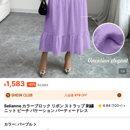
1/8
1,583
-41%
¥
¥2,683
入会後
¥79
OFF
Selianne カラーブロック リボン ストラップ 刺繍
4.94
(
100+
)
ニット ビーチ バケーション パーティードレス
カラー: パープル