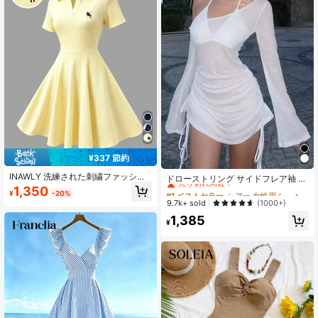
¥337 節約
#1 ベストセラー
シアー 女性用ミニドレス
INAWLY 洗練された刺繍ファッショ
売り切れ間近！
ドローストリング サイドフレア袖 ア
ンカジュアルレディースショートド
シンメトリーネック ワンピース ブラ
1,350
#1 ベストセラー
#1 ベストセラー
シアー 女性用ミニドレス
シアー 女性用ミニドレス
¥
-20%
レス
なし ホワイト 春 エレガント 結婚式
売り切れ間近！
売り切れ間近！
9.7k+ sold
(1000+)
ゲスト
#1 ベストセラー
シアー 女性用ミニドレス
1,385
¥
売り切れ間近！