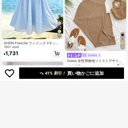
14
SHEIN Franclia ウィメンズ Vネック
フリル袖 プリーツウエスト バックレ
100+ sold
21
ス リボン ドット柄ワンピース、カジ
1,731
¥
ュアル バケーション ドレス 春夏用
Soleia
Soleia 女性用無地ツイストデザイン
カジュアルスパゲッティストラップ
1,167
¥
-20%
膝丈ドレス バケーション用
買い物かごに追加
41% 割引！