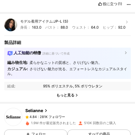
役に立つ
(1)
モデル着用アイテム:
JP-L (S)
身長：
163.0
バスト：
88.0
ウェスト：
64.0
ヒップ：
92.0
製品詳細
人工知能の特徴
詳細に基づいて作成
編み物生地:
柔らかなニットの質感と、さりげない魅力。
カジュアル:
さりげない魅力が光る、エフォートレスなカジュアルスタイ
281K フォロワー
4.84
ル。
組成:
95% ポリエステル, 5% ポリウレタン
281K フォロワー
4.84
もっと見る
Selianne
281K フォロワー
4.84
m***3
は
1日前
に購入しました
1.9M 件が最近販売されました
510K 回数目のご購入
281K フォロワー
フォロー
すべての商品
4.84