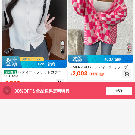
¥637 節約
¥725 節約
EMERY ROSE レディース カラーブ
ロック チェック柄 長袖カーディガン
レディースソリッドカラー
国内発送
2,003
¥
-24%
概算
長袖トップス
ニットカーディガンラウンドネック
90+ sold
ニットジャケット薄手トップス 春夏
1,703
¥
-30%
残り2日
アウター無地ルーズ・カジュアル・
セーターロング・スリーブ・カーデ
30%OFF＆全品送料無料特典
買い物かごに追加
登録
4-5日
5% 割引！
ィガンカーディガン