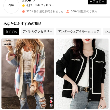
OJOK
フォロー
85K フォロワー
4.87
a***x
は
15時間前
に購入しました
320K 件が最近販売されました
560K 回数目のご購入
85K フォロワー
4.87
あなたにおすすめの商品
おすすめ
アパレルアクセサリー
アンダーウェア＆ルームウェア
シ
85K フォロワー
4.87
85K フォロワー
4.87
85K フォロワー
4.87
85K フォロワー
4.87
85K フォロワー
4.87
85K フォロワー
4.87