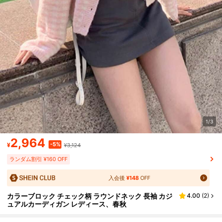
1/3
2,964
-5%
¥
¥3,124
ランダム割引 ¥160 OFF
入会後
¥148
OFF
カラーブロック チェック柄 ラウンドネック 長袖 カジ
4.00
(
2
)
ュアルカーディガン レディース、春秋