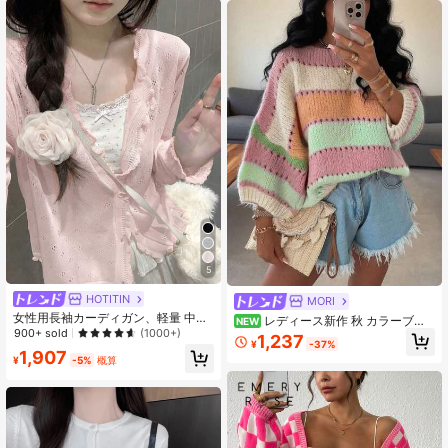
5
HOTITIN
MORI
女性用長袖カーディガン、軽量 中空
レディース新作 秋 カラーブロ
NEW
編み セーター、ピンクフリル カジュ
900+ sold
(1000+)
ック ニットセーター、ソフト カジュ
1,237
¥
-37%
アルスタイル、春夏シーズンに適し
アル デイリー通勤 プレッピースタイ
1,907
ています
¥
-5%
概算
ル