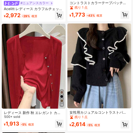
コントラストカラーテープパッチワ
#ニュアンスカラー
ーク 長袖 ラウンドネック エレガン
残り 1 点
Acelitt レディース カラフルチェック
トな質感 レディース カーディガン
柄 配色 かわいい カジュアル ゆった
1,773
2,972
¥
-43%
概算
¥
-29%
概算
85K フォロワー
4.87
り 長袖カーディガン 秋冬用
18
女性用カジュアルコントラストパイ
レディース 新作 秋 エレガント カジ
ピングフリルトリムボタンアップカ
ュアル ニット 薄手カーディガン 無
500+ sold
残り 1 点
ーディガン、秋冬ブラック
地 ラウンドネック 長袖 シングルボ
1,913
2,614
¥
-5%
概算
タン ストリートウェア レッド
¥
-5%
概算