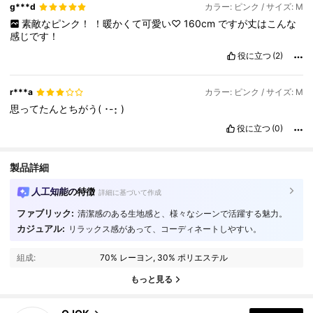
g***d
カラー: ピンク / サイズ: M
素敵なピンク！
！暖かくて可愛い♡
160cm
ですが丈はこんな
感じです！
役に立つ
(2)
r***a
カラー: ピンク / サイズ: M
思ってたんとちがう(
･-･̥
)
役に立つ
(0)
製品詳細
人工知能の特徴
詳細に基づいて作成
ファブリック:
清潔感のある生地感と、様々なシーンで活躍する魅力。
カジュアル:
リラックス感があって、コーディネートしやすい。
85K フォロワー
4.87
組成:
70% レーヨン, 30% ポリエステル
85K フォロワー
4.87
もっと見る