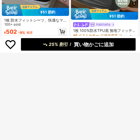
5
¥51 節約
¥51 節約
1枚 防水フィットシーツ、快適なマ
ットレスプロテクター、ブラックマ
100+ sold
Habitella
ットレスカバー、ルームデコレーシ
1枚 100%防水TPU底 無地フィッテ
502
¥
-9%
概算
ョン、肌に優しい&通気性、ツイン/
ッドシーツ、マットレスプロテクタ
#6 ベストセラー
結婚披露宴 フィットシーツ
フル/クイーン/キングサイズベッド対
ーカバー、ソフトで通気性、ツイ
500+ sold
応、オールシーズン、洗濯機洗い可
買い物かごに追加
ン、フル、クイーン、キングサイズ
25% 割引！
能、寮用寝具、新学期
500
対応 - 最大30cm深さポケット、し
¥
-9%
概算
わ防止、洗濯機洗い可、ドーム、ゲ
ストルーム、学校寝具に適していま
す
5
¥87 節約
11
Habitella