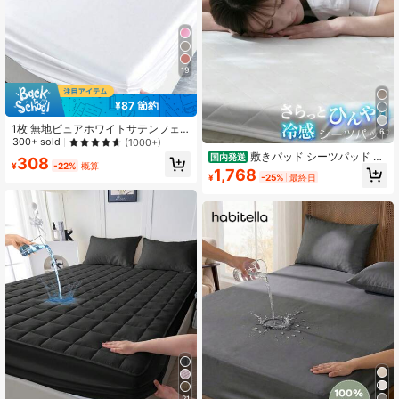
19
¥87 節約
1枚 無地ピュアホワイトサテンフェ
6
イクシルク フィットシーツ、1枚フ
300+ sold
(1000+)
ィットシーツ付き、ホームキング、
敷きパッド シーツパッド セ
国内発送
308
クイーン、フル、ツインサイズのベ
¥
-22%
概算
ミダブル さらっと ひんやり 冷感 速
1,768
¥
-25%
最終日
ッドに適しています、深ポケットデ
乾 吸放湿 夏 夏用 100×205cm 120×
ザイン最大11.8インチ、通気性と防
205cm 140×205ｃｍ 丸洗いOK 抗
しわ性、洗濯機洗い可能、寮の寝
菌 防臭 綿無し 軽量 敷きパット
具、新学期
21