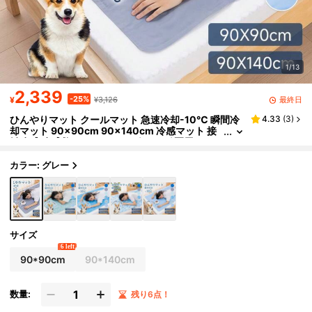
1/13
2,339
-25%
最終日
¥
¥3,126
ひんやりマット クールマット 急速冷却-10℃ 瞬間冷
4.33
(
3
)
却マット 90×90cm 90×140cm 冷感マット 接
触冷感 冷感敷きパッド シングル ラグ 夏用 ペッ
トマット 犬 猫ペットパッド ベッドシーツ ひんやり寝
具パッド 冷感ジェルマット 涼感寝具 ひんやりシート
カラー: グレー
サイズ
6 left
90*90cm
90*140cm
数量:
残り6点！