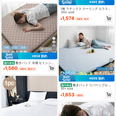
サイズ 抗菌 防臭 敷きパット 敷パッ
¥495 節約
ト ベッドパッド ベッドパット 洗え
259 フォロワー
4.78
る 春 夏 秋 かわいい おしゃれ シンプ
1枚 ラテックス クーリング エラステ
ル
ィック ファブリック ソフト 滑り止
100+ sold
め フィッテッド ベッドシーツ、快適
1,574
¥
-24%
概算
な軽量 通気性 吸湿速乾性マットレス
259 フォロワー
4.78
プロテクター、寝室のベッディング
に適し、夏の暑い季節の就寝に最
適、クイーン/キング/フル/シングル
サイズ対応
8
¥658 節約
敷きパッド 冷感 セミシング
国内発送
ル ショート シングル セミダブル ダ
1,560
¥
-30%
最終日
ブル ワイドキング ファミリー 3人用
8
4人用 ファミリーサイズ対応 ひんや
り 接触冷感 敷パット ベッドパッド
¥699 節約
ベッドパット ベッドシーツ パッドシ
ーツ 冷感マット
敷きパッド リバーシブル 冷
国内発送
感 ワイドキング ファミリー 220 フ
50+ sold
ァミリー 240 ファミリー 280 冷感
1,653
¥
-30%
敷きパッド 防ダニ 抗菌防臭 洗える
丸洗いOK ウォッシャブル ひんやり
接触冷感 さらっと 吸水速乾 夏 寝具