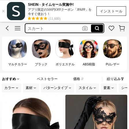
サングラス
SHEIN - タイムセール実施中!
×
アプリ限定の500円OFFクーポン「JPAPP」を
ゴーグル
インストール
今すぐ使おう！
(11,600)
スカート
メガネ
レッグウォーマー
サングラス
ゴーグル
マルチカラー
ブラック
ポリエステル
ABS樹脂
PUレザー
おすすめ
ベストセラー
価格
絞り込み
カラー
素材
パターンタイプ
スタイル
要素
シー