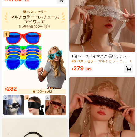
ティー、ガラ、ハロウィンのパフォ
ーマンスに適しています。ハロウィ
ベストセラー
ンアクセサリー
マルチカラー コスチューム
アイウェア
5つ星評価 100+件獲得
1
1個 レースアイマスク 長いサテンリ
ボン付き - マスカレードアイマス
#5 ベストセラー
マルチカラー コスチュームアイウェア
ク、ギフトやパーティーの小道具に
279
最適
¥
-8%
282
¥
100+ sold
2
3
4