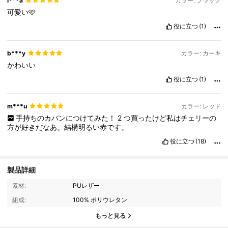
i***a
カラー: ブラック
可愛い🩷
役に立つ
(1)
b***y
カラー: カーキ
かわいい
役に立つ
(1)
m***u
カラー: レッド
手持ちのカバンにつけてみた！
2
つ買ったけど私はチェリーの
方が好きだなあ。結構明るい赤です。
役に立つ
(18)
製品詳細
9.4K フォロワー
4.90
素材:
PUレザー
組成:
100% ポリウレタン
9.4K フォロワー
4.90
もっと見る