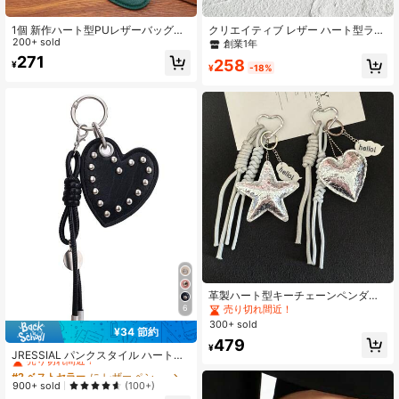
9.4K フォロワー
4.90
1個 新作ハート型PUレザーバッグチ
クリエイティブ レザー ハート型ラン
ャーム、マルチカラー展開、ミニマ
200+ sold
ヤードペンダント、繊細なPUハート
創業1年
リストなファッション秋冬スタイ
ペンダント、小さな贈り物、ファッ
271
258
¥
ル、ショルダーバッグ、トートバッ
ションアクセサリー
¥
-18%
9.4K フォロワー
4.90
グ、ボディバッグに適用、女性への
ギフト、クリスマス/ハロウィン/感謝
祭/結婚式のギフトに
革製ハート型キーチェーンペンダン
ト 5角星バッグチャーム カーキーチ
6
売り切れ間近！
ェーン クリエイティブ ハンドメイド
300+ sold
¥34 節約
キーデコレーション レディース バッ
#2 ベストセラー
に レザー ペンダント
479
グ・車用アクセサリー
¥
売り切れ間近！
JRESSIAL パンクスタイル ハート型
バッグチャーム、カジュアルファッ
#2 ベストセラー
#2 ベストセラー
に レザー ペンダント
に レザー ペンダント
ションキーチェーンアクセサリー
売り切れ間近！
売り切れ間近！
900+ sold
(100+)