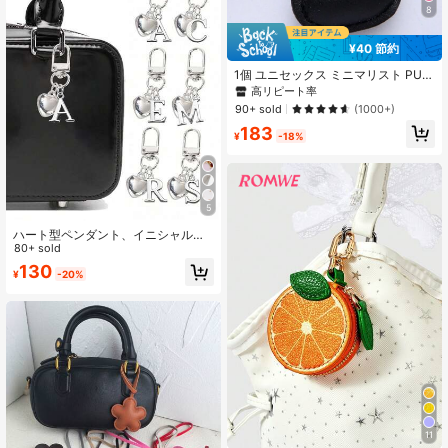
8
¥40 節約
1個 ユニセックス ミニマリスト PUレ
ザー ハート型キーチェーンペンダン
高リピート率
ト カップルギフト バッグチャーム
90+ sold
(1000+)
183
¥
-18%
5
ハート型ペンダント、イニシャル刻
印可能、ハート型キーホルダー、カ
80+ sold
スタマイズバッグチャーム、ギフ
130
¥
-20%
ト、キーチェーン、ユニークな携帯
電話アクセサリー、ミニマルデザイ
ン、女性の財布や携帯電話アクセサ
リーに最適、友人、家族、彼女への
完璧なギフト、アウトドアアクセサ
リー、パーティーアクセサリー、ギ
フト、記念品、女性のバッグチャー
ム、車のチャーム、女性や女の子へ
のギフト
11