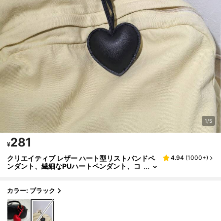
1/5
281
¥
クリエイティブ レザー ハート型リストバンドペ
4.94
(
1000+
)
ンダント、繊細なPUハートペンダント、コ
ンパクトなファッションアクセサリー、ク
リスマスギフト、感謝祭ギフト、Y2K
カラー: ブラック