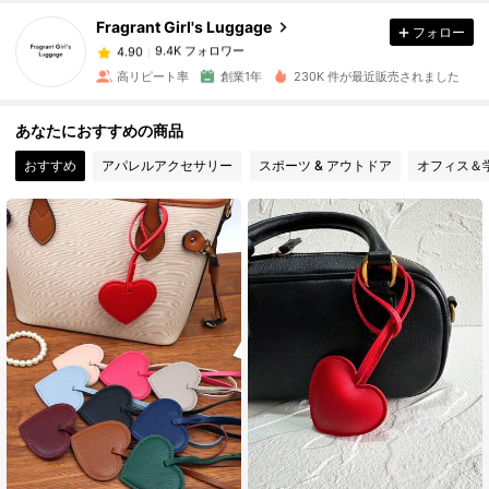
Fragrant Girl's Luggage
フォロー
9.4K フォロワー
4.90
8***5
は
1日前
に購入しました
高リピート率
創業1年
230K 件が最近販売されました
9.4K フォロワー
4.90
あなたにおすすめの商品
おすすめ
アパレルアクセサリー
スポーツ & アウトドア
オフィス＆
9.4K フォロワー
4.90
9.4K フォロワー
4.90
9.4K フォロワー
4.90
9.4K フォロワー
4.90
9.4K フォロワー
4.90