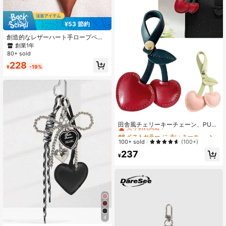
¥53 節約
創造的なレザーハート手ロープペン
ダント、繊細なPUラブペンダント、
創業1年
小さな贈り物、衣料品アクセサリ
80+ sold
ー、バッグペンダント、女性への冬
228
のバレンタインギフト
¥
-19%
#6 ベストセラー
に 赤い キーホルダー
売り切れ間近！
田舎風チェリーキーチェーン、PUレ
ザーキーホルダーチャーム、スタイ
#6 ベストセラー
#6 ベストセラー
に 赤い キーホルダー
に 赤い キーホルダー
リッシュなバッグペンダント、小さ
売り切れ間近！
売り切れ間近！
100+ sold
(100+)
な贈り物
#6 ベストセラー
に 赤い キーホルダー
237
¥
売り切れ間近！
4
#8 ベストセラー
に ビーズエレメントキーホルダー ペンダント