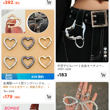
#2 ベストセラー
に レザー ペンダント
392
¥
-8%
売り切れ間近！
5
中空デビルハート合金キーチェー
ン、パンク棘ハートバッグチャーム&
200+ sold
衣類アクセサリー、アバンギャルド
183
¥
ゴシック中空ハートペンダント、バ
¥39 節約
ッグ、コート、鍵に掛けられる、Y2
K&オルタナティブファッションに最
金属製ハート型リングバックル、バ
適、ティーン、Eガール、パンク愛好
ッグ、衣料品アクセサリー用スプリ
#10 ベストセラー
に 再購入率が高い ペンダント
家、ギフトに最適、バレンタインデ
ングクラスプ
1k+ sold
ー、イースター、コンサート、ギフ
179
トに最適、耐久性のある合金素材、
¥
-18%
キーチェーンとして使用可能