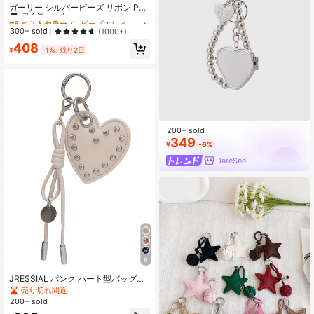
高リピート率
ガーリー シルバービーズ リボン PU
レザー ハート キーチェーン ペンダ
#8 ベストセラー
#8 ベストセラー
に ビーズエレメントキーホルダー ペンダント
に ビーズエレメントキーホルダー ペンダント
ントチャーム
高リピート率
高リピート率
300+ sold
(1000+)
#8 ベストセラー
に ビーズエレメントキーホルダー ペンダント
408
¥
-1%
残り2日
高リピート率
200+ sold
349
¥
-6%
DareSee
6
JRESSIAL パンク ハート型バッグチ
ャーム、カジュアルファッションキ
売り切れ間近！
ーチェーンアクセサリー
200+ sold