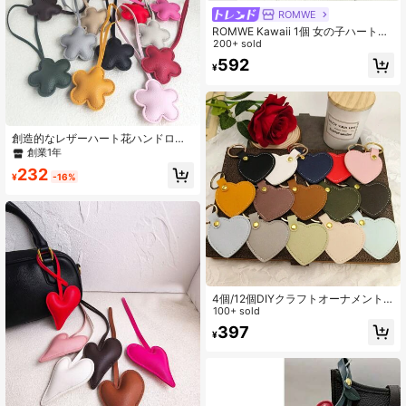
ROMWE
ROMWE Kawaii 1個 女の子ハート立
体オレンジ スウィート クリエイティ
200+ sold
ブバッグペンダント ニッチデザイン
592
¥
レザーペンダントバッグペンダント
創造的なレザーハート花ハンドロー
プペンダント、繊細なPUペンダン
創業1年
ト、小さな贈り物、服飾アクセサリ
232
ー、バッグペンダント、女性への冬
¥
-16%
の贈り物
4個/12個DIYクラフトオーナメント
形ハート 革製キーチェーン 愛ペンダ
100+ sold
ントキーリング スタイリッシュな キ
397
¥
ーリング バッグアクセサリー シック
なバックパックチャーム車のキーホ
ルダー 誕生日プレゼント パーティー
の好意品 冬用