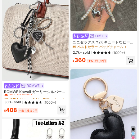
Friful
ユニセックス Y2K キュートなビーズ
リボンペンダント、ファッショナブ
#1 ベストセラー
バッグチャーム
ルなハート型大サイズバッグペンダ
2.7k+ sold
(1000+)
ント、シルバーハート型回転フック
360
バックル式、スプリングバックル、
¥
-1%
残り2日
ヒトデ、リボン、ハート型エレメン
トのスマホチャーム キーホルダー、
女の子や女性に優雅なアクセサリ
ー、バッグアクセサリー、パーティ
ーやホリデーのギフト、女子大学教
師へのギフト、ファミリーや友人へ
ROMWE
#3 ベストセラー
に ビーズエレメントキーホルダー ペンダント
の斬新なギフト
売り切れ間近！
ROMWE Kawaii ガーリーシルバービ
ーズちょう結びバックチャーム&ハー
#3 ベストセラー
#3 ベストセラー
に ビーズエレメントキーホルダー ペンダント
に ビーズエレメントキーホルダー ペンダント
ト型キーホルダー ファッショナブル
売り切れ間近！
売り切れ間近！
300+ sold
(1000+)
なハンギングデコレーション ブライ
#3 ベストセラー
に ビーズエレメントキーホルダー ペンダント
408
ドメイド プレゼント リボン Y2Kアク
¥
-1%
残り2日
売り切れ間近！
セサリー