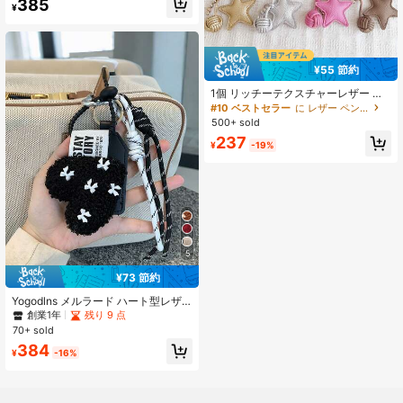
385
¥
¥55 節約
1個 リッチーテクスチャーレザー ペ
ンタグラムスター ペンダント、ハン
#10 ベストセラー
に レザー ペンダント
ドメイド編み込みボールキーチェー
500+ sold
ン、車用吊り下げオーナメント、携
237
帯電話チェーン (PUレザー、PUレザ
¥
-19%
ーではありません)
5
¥73 節約
Yogodlns メルラード ハート型レザ
ーペンダント、かわいいハート型キ
創業1年
残り 9 点
ーチェーンアクセサリー、手作り編
70+ sold
み込み、旅行 ホリデー クリスマスギ
384
フト、Y2Kファッション バッグチャ
¥
-16%
ーム、若い男の子、女の子、大学生
に適しています、新年 バレンタイン
デーのギフト