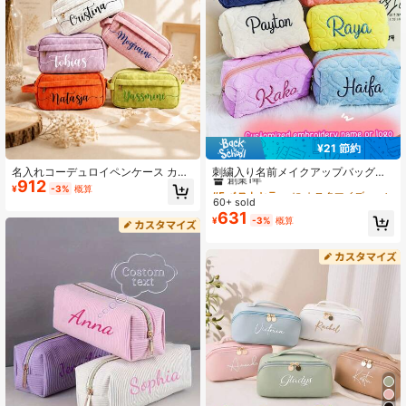
873 フォロワー
4.63
873 フォロワー
4.63
873 フォロワー
4.63
¥21 節約
#5 ベストセラー
に カスタマイズされたストレージバッグ
創業1年
873 フォロワー
名入れコーデュロイペンケース カス
刺繍入り名前メイクアップバッグ、
4.63
912
タマイズ ペンバッグ 入学祝い・新学
パーソナライズド刺繍メイクアップ
#5 ベストセラー
#5 ベストセラー
に カスタマイズされたストレージバッグ
に カスタマイズされたストレージバッグ
¥
-3%
概算
期ギフト 名前入り収納バッグ メイク
バッグ、チュールメイクアップバッ
60+ sold
創業1年
創業1年
ポーチ トラベル用トイレタリーバッ
グ、カスタマイズメイクアップバッ
631
#5 ベストセラー
に カスタマイズされたストレージバッグ
¥
-3%
概算
グ 化粧ポーチ ギフトバッグ ブライ
グ、生理用品収納バッグ、トラベル
873 フォロワー
4.63
創業1年
ズメイドギフト
メイクアップバッグ、パーソナライ
ズド収納バッグ、多目的、大容量、
多機能、カラフル、かわいい、アド
ラブル、ミニマリスト、楽しい、カ
ワイイ、Y2K、ミニマリスト、通
勤、ビジネスカジュアル、レディー
スファッション、キルティングナイ
ロン