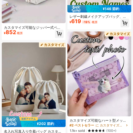
¥146 節約
レザー刺繍メイクアップバッグ、パ
619
ーソナライズされたブライズメイド
¥
-19%
概算
ギフト、ウェディングメイクアップ
カスタマイズ可能なジッパー式ペン
バッグ、ブライダルシャワーギフ
852
ケース、名入れレター、二層式収納
ト、名前入りメイクアップバッグ、
¥
概算
バッグ、学生・教師への誕生日ギフ
レディースギフト、ブライズメイド
ト、大容量文房具ポーチ、新学期ギ
メイクアップ、ブライズメイド招待
フト
状、レザーメイクアップバッグ、ウ
ェディングメイクアップバッグ、PU
メイクアップバッグ、彼女へのギフ
ト、バチェロレットパーティー、レ
ザートイレタリーバッグ、名前入り
メイクアップバッグ、ブライズメイ
ドギフト、メイクアップバッグ、刺
繍バッグ、ブライダルシャワーギフ
ト、ブライズメイドギフトバッグ
カスタマイズ可能なハート型メッシ
¥202 節約
ュコスメバッグ ポータブル 洗えるメ
#2 ベストセラー
に カスタマイズされたストレージバッグ
イクポーチ トラベル用トイレタリー
1.1k+ sold
(100+)
名入れ写真入り巾着バッグ カスタマ
オーガナイザー、トラベルメイクバ