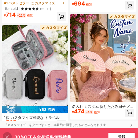
694
イズ可能な収納バッグ どんなスマホ
#1 ベストセラー
に カスタマイズされたストレージバッグ
ッグ
¥
概算
にも対応 記念日 誕生日 結婚式ギフ
1k+ sold
(500+)
ト 親友・両親へのプレゼント メイク
714
ポーチ
¥
-22%
概算
名入れ カスタム 折りたたみ扇子 メ
¥53 節約
474
ンズ/レディース レーブファン、夏ビ
¥
-4%
概算
ーチ用 カスタムテキスト入り扇子、
1個 カスタマイズ可能な トラベルケ
カンフー 太極拳 手扇子 ヴィンテー
597
ーブルオーガナイザーバッグ、パー
ジ 折りたたみ式
¥
-8%
概算
「カスタマイズ」をタップすると、本規約に同意したものとみなされます。
ソナライズされたケーブルと充電器
の収納ポーチ、カスタマイズ可能な
電子機器トラベルオーガナイザー、
30%OFF＆全品送料無料特典
今すぐカスタマイズ
登録