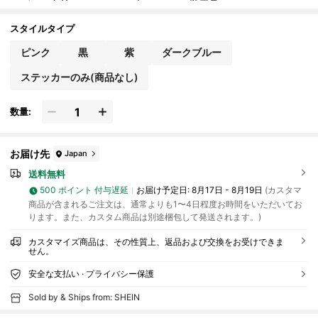
ッグ、お名前をカスタマイズできます。学用品、
ユニーク、パーソナライズ、日常生活、入学、ビジネ
スに適しています。バレンタインデー、誕生日、入
スタイルタイプ
学、教師の日、新年、ラマダンなどの贈り物にも最適
です。
ピンク
黒
紫
ダークブルー
ステッカーのみ(商品なし)
数量:
お届け先
Japan
送料無料
500 ポイント 付与遅延
お届け予定日:
8月17日 - 8月19日
(カスタマ
商品が含まれるご注文は、通常よりも1〜4日程度お時間をいただいてお
ります。また、カスタム商品は別途梱包して発送されます。)
カスタマイズ商品は、その性質上、返品および交換をお受けできま
せん。
安全な支払い · プライバシー保護
Sold by & Ships from: SHEIN