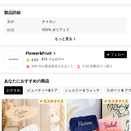
製品詳細
素材:
ナイロン
873 フォロワー
4.63
組成:
100% ポリアミド
もっと見る
873 フォロワー
4.63
Flower&Fruit
フォロー
873 フォロワー
4.63
38K 件が最近販売されました
2.5K 回数目のご購入
873 フォロワー
4.63
あなたにおすすめの商品
おすすめ
ビューティー&ケア
ジュエリー＆ウォッチ
スポーツ & ア
873 フォロワー
4.63
873 フォロワー
4.63