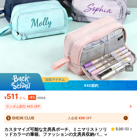
1/9
¥45節約
511
-8%
¥
¥556
から
ランダム割引 ¥45 OFF
入会後
¥26
OFF
カスタマイズ可能な文房具ポーチ、ミニマリストソリ
5.00
(
5
)
ッドカラーの筆箱、ファッションの文房具収納バ