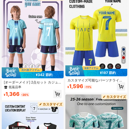
ャー、男の子へのギフト
6
¥197 節約
¥342 節約
カスタマイズ可能なパーソナライズ
[オーダーメイド] 2点セット カジュ
名「Riyadh Victory」ジャージ #7 ユ
1,596
アルスポーツトレーニング 速乾 半袖
低返品率
¥
-11%
ースサッカーユニフォームセット -
スポーツウェア #7、サッカー、エク
ポリエステル、クルーネックトップ
1,366
ササイズ、日常着、名前カスタマイ
¥
-20%
とショーツ、男の子のスポーツトレ
ズ、ボーイストリートスタイル、誕
ーニングとカジュアルウェアに適
生日プレゼント、ブロークコア、新
し、アウトドア、誕生日プレゼント
学期、サッカーファン、男の子への
に最適
ギフト