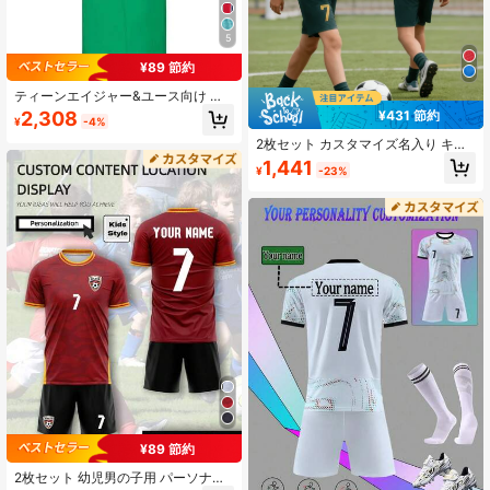
5
¥89 節約
ティーンエイジャー&ユース向け カ
スタマイズ パリスタイル フットボー
2,308
¥431 節約
¥
-4%
ルジャージセット: パーソナライズさ
れた名前&番号プリント、半袖ジャー
2枚セット カスタマイズ名入り キッ
ジ&ショーツ、速乾吸汗素材、フット
ズフットボールジャージ - クルーネ
1,441
¥
-23%
ボールプレーヤーへのギフト、カス
ック 半袖シャツとショーツ、速乾通
タマイズジャージ、誕生日プレゼン
気性ポリエステル サッカートレーニ
ト
ングギア、パーソナライズギフト
¥89 節約
2枚セット 幼児男の子用 パーソナラ