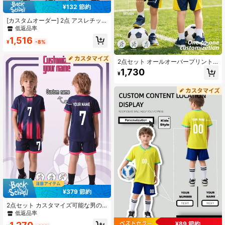
¥132 節約
[カスタムオーダー] 2点 アスレチッ
クスポーツトレーニング 速乾ワーク
低返品率
アウトセット、バスケットボール、
1,516
ワークアウト、デイリー着用に適
¥
-8%
し、番号とネームをカスタマイズ、
吸汗速乾性能
2点セット オールオーバープリント
バーンアウト ボーイズサッカーアウ
1,730
¥
トフィット、パーソナライズ名カス
タマイズ/クラブベストセラージャー
ジ、#7プリントネイビーブルーサッ
カーユニフォーム、スポーツ選手ス
タイル、半袖ショーツセット、ボー
イズガールズスポーツウェア、サイ
クリング、アウトドアランニング、
サッカー、セレブスタイルのサッカ
ーアウトフィットに適しています
¥379 節約
2点セット カスタマイズ可能な男の
子用速乾半袖アクティブウェアセッ
低返品率
ト、パーソナライズされたキッズNo.
¥89 節約