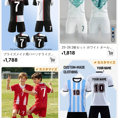
4
25-26 2枚セット ホワイト オールオ
ーバープリント バーンアウト ボーイ
1,818
¥
ブライズメイド用パーソナライズド
ズサッカーウェア、名前&番号カスタ
ハンガー、ウェディングコートハン
マイズ/クラブ人気ジャージ、No.7プ
1,788
¥
ガー(パーソナライズ可能)、ブライズ
リント スポーツプレイヤースタイ
メイドハンガー(パーソナライズ)、ブ
ル、半袖&ショーツセット、男女兼
ライズメイドハンガー ウェディング
用、スポーツ、サイクリング、アウ
ハンガー 花嫁ハンガー(パーソナライ
トドアランニング、フットボール、
ズ)、ウェディングハンガー 花嫁ハン
セレブスタイル
ガー(刻印)、装飾的、多機能、スタイ
リッシュ、繊細、クローゼットオー
ガナイザー、ブライズメイド提案、
ブライズメイドギフト