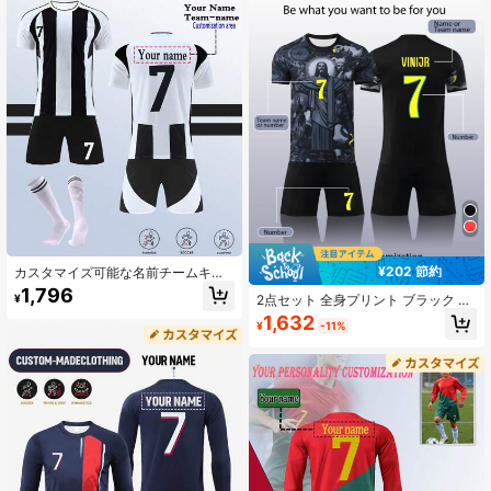
ンニング、サッカー、セレブ同系統
スタイル
¥202 節約
カスタマイズ可能な名前チームキッ
ズフットボールジャージセット、#7
1,796
¥
2点セット 全身プリント ブラック ゴ
クルーネックトップ、ブラック&ホワ
ッドマスター バーニングフラワー ボ
イト、ユースサッカーユニフォーム
1,632
¥
-11%
ーイズ フットボールスーツ、カスタ
トレーニングスーツ、男の子用カス
マイズ名&番号ジャージ、#7プリン
タムフットボールキット
ト スポーツプレーヤー、半袖ショー
ツセット、男の子女の子に適してい
ます、カスタムフットボールキット2
026、パーソナライズギフト