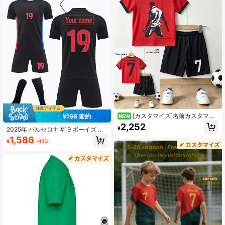
兼用、スポーツ、サイクリング、ア
セルワードローブ、男の子のベーシ
ウトドアランニング、フットボー
ック/ストリートスタイル、彼氏、家
ル、セレブスタイルジャージセット
族、友人への理想的なギフト、誕生
日、休暇/休日、学校/ゲーム、スポー
ツ/クライミング、子供、都市イベン
ト、モダン、カラフル、かわいいに
適しています。
[カスタマイズ]名前カスタマイ
¥196 節約
NEW
ズ セレブスタイル #7 番号 2点セッ
2,252
¥
2025年 バルセロナ #19 ボーイズ フ
ト 男の子 女の子 カジュアル サッカ
ットボールジャージセット - ポリエ
ーユニフォームセット -クルーネッ
1,586
¥
-11%
ステル、クルーネックトップ&ショー
ク-半袖とショーツセット- ポリエス
ツ、ボーイズのスポーツトレーニン
テル、スポーツ -トレーニング -カジ
グとカジュアルウェアに適していま
ュアルウェア、アウトドアに最適
す、アウトドアアクティビティに最
適、カスタムチームウェア