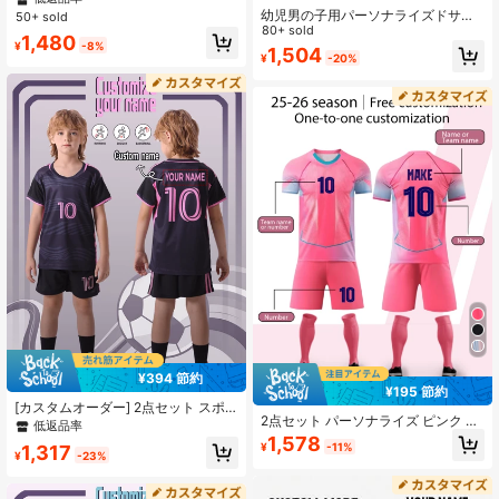
ツセット フットボール サッカージャ
幼児男の子用パーソナライズドサッ
50+ sold
ージ カスタムネーム 男の子 スポー
カーユニフォーム、カスタム名&番号
80+ sold
1,480
ツエンターテインメントウェア デイ
プリントTシャツとショーツセット、
¥
-8%
1,504
リーウェア
¥
-20%
速乾スポーツウェア
¥394 節約
¥195 節約
[カスタムオーダー] 2点セット スポ
2点セット パーソナライズ ピンク オ
ーツトレーニング 速乾 半袖スポーツ
低返品率
ールオーバープリント フットボール
ウェアセット、10#、サッカー、エ
1,578
¥
-11%
1,317
ユニフォーム 男の子用 25-26歳 カス
クササイズ、日常着に適していま
¥
-23%
タム名・番号/クラブロゴ 半袖シャツ
す、名前カスタマイズ、ボーイスト
&ショーツセット アウトドアランニ
リートスタイル、新学期、アスレジ
ング Y2Kスタイル