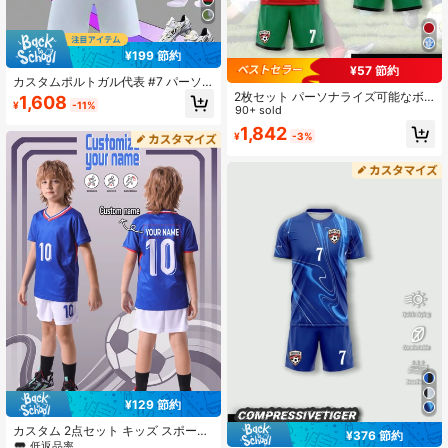
¥199 節約
¥57 節約
カスタムポルトガル代表 #7 パーソ
ナライズドサッカーユニフォームセ
2枚セット パーソナライズ可能なボ
1,608
¥
-11%
ット - ユースサイズ、ポリエステル
ーイズサッカージャージ＆ショーツ
90+ sold
クルーネック トップスとショーツ、
- 名前/番号カスタマイズ可能、速乾
1,842
¥
-3%
男の子のスポーツ、トレーニング、
性素材 - ポルトガルファンバージョ
カジュアルウェアに適し、アウトド
ン、サッカーギフト、誕生日ギフト
アに最適、テーラードフィット、カ
スタムサッカージャージ、誕生日プ
レゼント
¥129 節約
カスタム 2点セット キッズ スポーツ
¥376 節約
トレーニング 通気性Tシャツ&ショー
低返品率