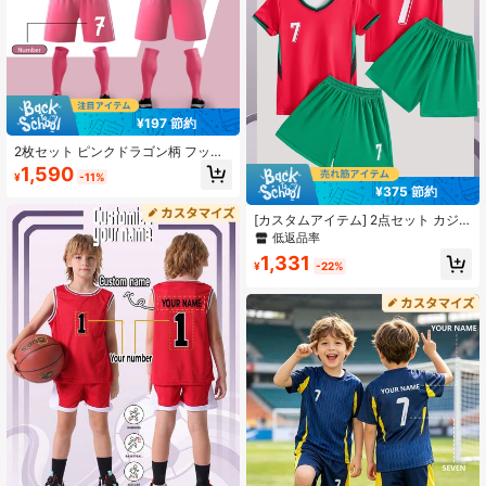
¥197 節約
2枚セット ピンクドラゴン柄 フット
ボールユニフォーム、カスタマイズ
1,590
¥
-11%
可能な名前&番号 サッカージャージ
¥375 節約
スーツ、半袖シャツとショーツ スポ
ーツセット
[カスタムアイテム] 2点セット カジ
ュアル速乾半袖アクティブウェア、
低返品率
No.7、サッカー、エクササイズ、日
1,331
常着に適しています、名前カスタマ
¥
-22%
イズ可能、パーソナライズ、ボーイ
ストリートスタイル、男の子への理
想的なギフト、誕生日、学校の大
会、スポーツ、クライミング、アス
レジャー