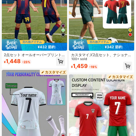
¥432 節約
¥342 節約
2点セット オールオーバープリント
カスタマイズ2点セット、ナショナル
ボーイズサッカーセット、名前と番
チーム#7 キッズフットボール/サッ
100+ sold
1,448
¥
-23%
号のカスタマイズ、10番と19番のス
カージャージ&ショーツセット - 速乾
1,459
¥
-19%
ポーツジャージ、ガールズスポーツ
通気性、男の子のスポーツトレーニ
セット、半袖とショーツセット、ボ
ングとカジュアルウェアに適してい
ーイズとガールズのスポーツウェ
ます、新学期のスポーツユニフォー
ア、サイクリング、ランニング、学
ム、スポーツイベント、家族、結婚
校再開に適しています
式、誕生日ギフト、チームスポーツ