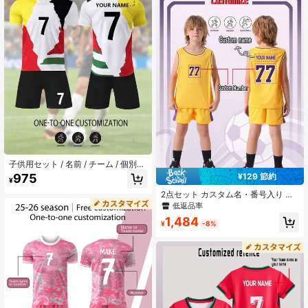
ン
ア、ギフトに最適
子供用セット / 名前 / チーム / 個別カ
スタマイズ / サッカーユニフォーム /
975
¥129 節約
¥
ユニフォームセット #7、クルーネッ
クトップとショーツセット、マルチ
2点セット カスタム名・番号入り ス
カラーパッチワーク / ユニセックス
ポーツトレーニング 吸汗速乾 アクテ
低返品率
スポーツウェア、ボーイズセット /
ィブウェアセット、ボーイズ バスケ
1,484
サッカーパーティー、週末レジャ
ットボールスーツ、キッズ用パーソ
¥
-8%
ー、ランニング、ヨガ、ハイキング
ナライズスポーツウェア
に適しています - 春夏スポーツウェ
ア、アウトドアアクティビティ/スポ
ーツに適しています / トレーニング
ウェア / カジュアルウェア