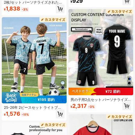
929
¥
2枚/セット パーソナライズされたサ
ウンドネックトップとショーツセッ
ッカーユニフォーム 男の子用 - カス
ト、ボーイズスポーツウェアトレー
1,838
¥
-3%
タマイズ可能な名前 & 番号プリント
ニングサッカーキット
ストライプ装飾 半袖Tシャツ + ショ
ーツセット、速乾スポーツウェア、
ギフトに適しています、レタープリ
ント、カジュアル、ユニーク、彼/彼
女への理想的なギフト、誕生日ギフ
ト
¥72 節約
男の子用2点セット パーソナライズ
¥195 節約
サッカージャージセット - カスタマ
2,317
¥
-3%
25-26年 2ピースセット ライトブル
イズ可能な名前と番号プリント スト
ー オールオーバープリント バーンア
ライプ半袖Tシャツ + ショーツセッ
1,576
¥
-11%
ウト フットボールアウトフィット、
ト、速乾性と吸汗性のあるスポーツ
パーソナライズ名&番号カスタマイ
ウェアセット、スタイリッシュ、ヒ
ズ/クラブ人気ジャージ、オールオー
ッピー、カジュアル、シンプルでシ
バープリントスポーツプレイヤース
ック、パーソナライズカスタマイ
タイル、半袖&ショーツセット、男女
ズ、ユニークなメンズウェア、カプ