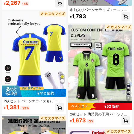
イズド フットボールジャージ - カス
2,267
¥
-4%
タマイズ可能な名前とナンバー プリ
ント ストライプ装飾 半袖Tシャツ +
名前入りパーソナライズユースフッ
ショーツセット、速乾スポーツウェ
トボールジャージセット、ポリエス
1,793
¥
ア、理想的なギフト、多機能、装飾
テルクルーネックトップとショー
的、レタリングデザイン、ファッシ
ツ、ボーイズトレーニング用サッカ
ョナブル、モダン、カラフル、かわ
ーユニフォーム
いい、カジュアル、カスタマイズ可
能、パーソナライズド、ユニーク、
カスタム、ベビーギフト、彼/彼女へ
の理想的なギフト、息子、娘
¥412 節約
4
2枚セット パーソナライズ名/チーム
カスタム ユースサッカージャージセ
1,381
¥52 節約
¥
-23%
ット、ティーンエイジャー向けカジ
ュアルアウトフィット、#7 名前プリ
2枚セット 幼児男の子用 パーソナラ
ント - ボーイズセット - 半袖とショ
イズ フットボールジャージ - カスタ
1,673
¥
-3%
ーツセット、スポーツウェア/トレー
マイズ可能な名前とナンバー プリン
ニングスーツ、キッズ、通気性、誕
ト ストライプ装飾 半袖Tシャツ + シ
生日ギフト、新学期、サッカーファ
ョーツセット、速乾スポーツウェ