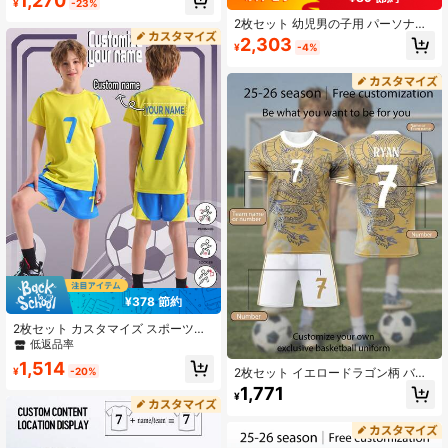
1,270
7サッカースポーツトレーニングスポ
¥
-23%
ーツウェア、ユースサッカーキット
2枚セット 幼児男の子用 パーソナラ
イズ フットボールジャージ - カスタ
2,303
¥
-4%
マイズ可能な名前とナンバー プリン
ト ストライプ装飾 半袖Tシャツ + シ
ョーツセット、速乾スポーツウェ
ア、ギフトに最適
¥378 節約
2枚セット カスタマイズ スポーツト
レーニング 速乾ジャージ&ショー
低返品率
ツ、サイズ7、サッカー、フットボー
1,514
ル、ボーイエステティック、ブロッ
¥
-20%
2枚セット イエロードラゴン柄 バー
クコアに適しています
ンアウト ボーイズサッカーユニフォ
1,771
¥
ーム、名前とナンバー/クラブロゴ 変
更可能、グラフィックTシャツ&ショ
ーツセット、ボーイズ&ガールズスポ
ーツ、サイクリング、アウトドアラ