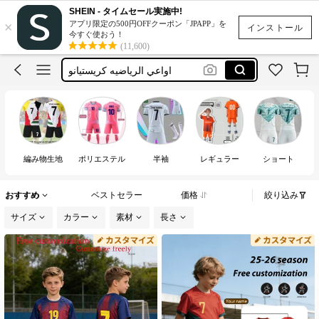
لبس رياضي كره قدم ولادي
SHEIN - タイムセール実施中!
×
アプリ限定の500円OFFクーポン「JPAPP」を
メンズ tシャツ
インストール
今すぐ使おう！
(11,600)
اواعي الرياضيه كريستيانو
ملابس اطفال ريال مدريد
قميص كرستيانو عمر8
لبس رياضي كره قدم ولادي
メンズ tシャツ
編み物生地
ポリエステル
半袖
レギュラー
ショート
おすすめ
ベストセラー
価格
絞り込み
サイズ
カラー
素材
長さ