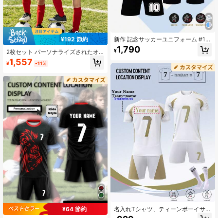
新作 記念サッカーユニフォーム #1
¥192 節約
0、ポリエステル&スパンデックス ク
1,790
¥
2枚セット パーソナライズされたオ
ルーネック トップ ストレッチ素材、
ールオーバープリントフットボール
ブラック&ホワイト、ユニセックス、
1,557
¥
-11%
アウトフィット ボーイズ用、カスタ
サッカーパーティー、週末レジャ
ム ネーム&ナンバー/クラブロゴデザ
ー、ランニング、ヨガ、ハイキング
イン、スポーツプレイヤージャー
に最適 - 春夏スポーツウェア、アウ
ジ、子供用スポーツセット、ガール
トドア活動に適しています
ズスポーツセット、2枚組ボーイズフ
ットボールユニフォームセット、カ
スタムネーム&アイドルデザイン、半
袖&ショーツセット、ボーイズ/ガー
ルズスポーツ、サイクリング、アウ
トドアランニング、サッカー、セレ
ブ同デザインユニフォーム向け
名入れTシャツ、ティーンボーイサッ
¥64 節約
カージャージセット、速乾通気性ラ