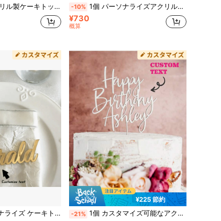
ィー用品とケーキデコレーション、結婚式、婚約、記念日、卒業式、誕生日パーティーの装飾用
1個 パーソナライズアクリルケーキトッパー、カスタマイズ可能な名前、ケーキデコレーション、誕生日パーティー用品、シルバー/ゴールド/ローズゴールド、再利用可能、彼女、彼、お母さん、お父さん、記念日、バレンタイン、母の日、父の日、卒業、新築祝い、ユニークなギフト
-10%
¥730
概算
¥225 節約
ョン、誕生日パーティーフードデコレーション、パーティーデコレーション、多機能、耐久性、装飾性、再利用可能、洗練された、スタイリッシュ、高品質、カラフル、モダン、カスタム、パーソナライズ、ユニーク、カスタマイズケーキタグ
1個 カスタマイズ可能なアクリル製バースデーケーキトッパー、パーソナライズされたアクリル製バースデーケーキデコレーション、記念日デザート装飾、エレガントでロマンチック、ホームデコレーション、記念品、意義深い、キッチン用品、ウェディングデコレーション
-21%