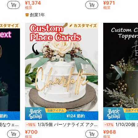
¥1,374
¥971
概算
概算
創業1年
 節約
¥124 節約
ント、鮮やかな色、モダン、ユニーク、彼または彼女への理想的なギフト、記念日
1/3/5個 パーソナライズ アクリル製ケーキトッパー、カスタマイズ可能なレーザーカットネーム、ゴールド/ローズゴールドケーキデコレーション、誕生日、結婚式、卒業式、バレンタインデー、母の日、父の日、新築祝い、ホームオフィスデスク装飾に適しています
1/10/20個 カスタマイズ写真入り パーソナライズ国旗パーティーマ
-15%
-17%
¥700
¥968
概算
概算