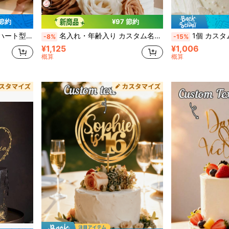
 節約
¥97 節約
レーション、パーティーデコレーション、ウェディングケーキデコレーション
名入れ・年齢入り カスタム名入れ アクリル製 フローラル 誕生日ケーキトッパー 30歳 40歳 50歳 60歳 70歳 誕生日パーティー装飾 エレガントなフローラルケーキトッパー 女性 母 妻 祖母 姉妹 親友向け 記念日デザートデコレーション 記念品 ロマンチックなパーティーギフト パーソナライズアクリル誕生日サイン カスタム誕生日ギフト フローラルパーティー用品 ホームデコレーション 記念品 ユニークなセレブレーションメモリーギフト
1個 カスタム写真アクリルケーキトッパー、パーソナライズされたデザートテーブルの装飾、パーティー用のユニークなベーキングアクセサリー、記念日、誕生
-8%
-15%
¥1,125
¥1,006
概算
概算