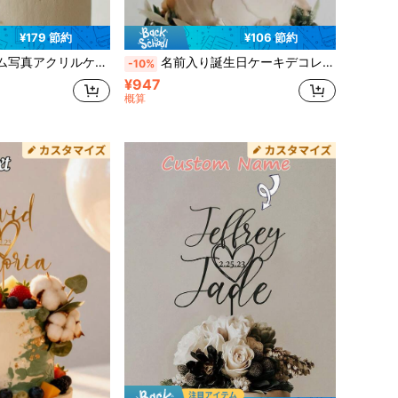
¥179 節約
¥106 節約
日、結婚式のためのメモラブルでユニークな贈り物、パーソナライズされた写真ケーキトッパー、クリスマス、バレンタインデー、新居祝い、母の日、父の日、お母さん/お父さんへの贈り物、彼女/彼女へのお土産、彼/彼氏/夫へのお土産
名前入り誕生日ケーキデコレーションプレート、ゴールドアクリルミラーケーキトッパー、ハッピー30歳/40歳/50歳の誕生日
-10%
¥947
概算