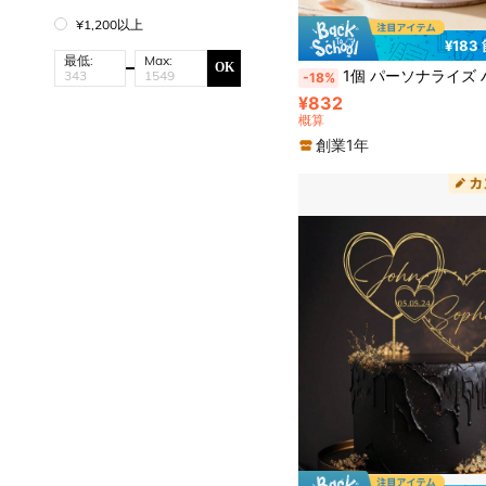
¥1,200以上
¥183
最低:
Max:
OK
1個 パーソナライズ ハート型アクリル製新郎新婦ウェディングケーキトッパー、カスタマイズ名&日付ウェディングハートケーキデコレーション、新婚カップルケーキトッパー、ハートケーキデコ
-18%
¥832
概算
創業1年