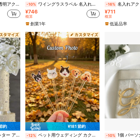
コレーション、新郎新婦ウェディングギフト、記念日
ワイングラスラベル 名入れ可能、ステンレス製ワイングラスタグ カスタマイズ可、レーザーカット ドリンク名タグ、アクリル製ウェディングドリンクペンダント、シャンパングラス名タグ、名入れラベル、カクテルドリンクマーカー、テーブルデコレーション、ドリンクタグ、文字、ハート、ウェディングペンダント
名入れアクリル製ケーキトッパー、カスタマイズ可能なパーテ
-10%
-16%
¥746
¥711
概算
概算
創業1年
低返品率
 節約
¥181 節約
ーキデコレーション、記念日ギフト
ペット用ウェディング カクテルスターラー 10/20/30本セット、両面犬柄、水彩アクリル製、ウェディング用ドリンクスターラー、アクリルペットウェディングカクテルスターラー
1個 パーソナライズ ケーキトッパー、ウェディング、誕生日、ベビーシャワー用のカスタムテキストケーキトッパー、カスタマイズパーティーデコレーシ
-12%
-10%