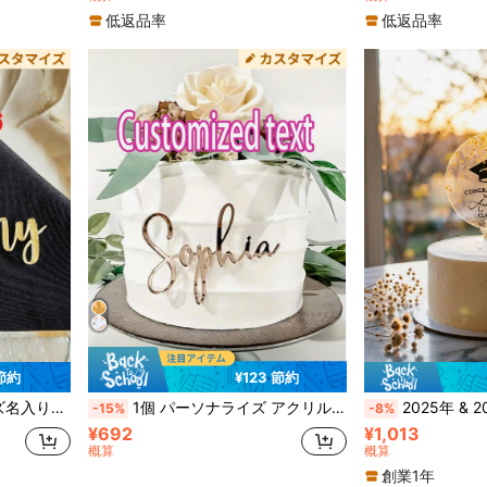
低返品率
低返品率
 節約
¥123 節約
レーションサイン、ケーキネームデコレーションサイン、ウェディングテーブルカード、エレガントな筆記体
1個 パーソナライズ アクリル トッパー デコレーション、レーザーカット カスタマイズ可能な名前、ケーキデコレーション、誕生日パーティー用品、ゴールド/ローズゴールドデコレーション、母の日ギフト、グリッターケーキトッパー
2025年 & 2026年 卒業パーティーケーキデコレーション、卒業おめでとう装飾、卒業パーティー、2026年 卒業ケーキデコレーション -
-15%
-8%
¥692
¥1,013
概算
概算
創業1年