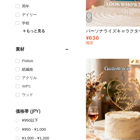
周年
デイリー
学校
もっと見る
¥636
概算
素材
PMMA
紙繊維
アクリル
WPC
ウッド
価格帯 (JPY)
¥950以下
¥950 - ¥1,000
¥1,000 - ¥1,200