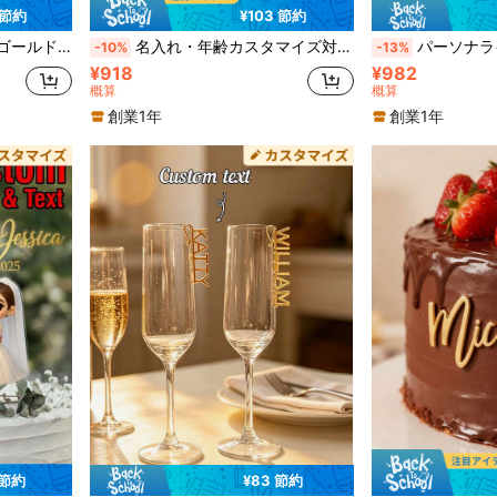
 節約
¥103 節約
たギフト、ユニークなギフト、ウェディングデコレーション
名入れ・年齢カスタマイズ対応 誕生日ケーキトッパー アクリルミラー素材 13歳・16歳・21歳・30歳・40歳・50歳バースデーパーティー用 ケーキデコレーション グリッター
パーソナライズドケーキトッパー、カスタマイズ可能なカップル名&日付、ハート型手書きスタ
-10%
-13%
¥918
¥982
概算
概算
創業1年
創業1年
 節約
¥83 節約