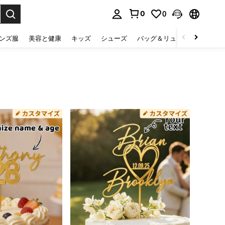
0
0
select.
ンズ服
美容と健康
キッズ
シューズ
バッグ＆リュック
下着＆