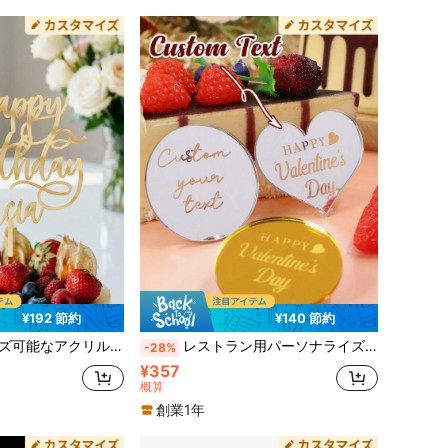
¥192 節約
¥140 節約
ルドまたはシルバーのカスタマイズ可能なネームプレート、カスタマイズ可能な結婚式と記念日のケーキトッパー、カップルケーキデコレーション、モノグラム入り
レストラン用パーソナライズドケーキトッパー、ウェディングデコレーション用カスタムアクリルラウンドドリンクトッパー、パーソナライズドケーキトッパー、カスタマイズ可能なテキスト誕生日ケーキデコレーション、バレンタインデー、スタイリッシュなカスタムデザイン、ファミリー、父、母
-28%
¥357
概算
創業1年