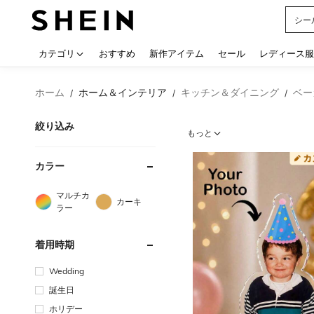
シー
Use up
カテゴリ
おすすめ
新作アイテム
セール
レディース服
ホーム
ホーム＆インテリア
キッチン＆ダイニング
ベー
/
/
/
絞り込み
もっと
カラー
マルチカ
カーキ
ラー
着用時期
Wedding
誕生日
ホリデー