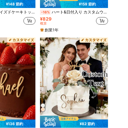
¥148 節約
¥159 節約
イル、素朴な木製&ミラーアクリルケーキデコレーション、結婚記念日、婚約、誕生日ケーキトッパー、新郎新婦カスタマイズケーキデコレーション
ハート&日付入り カスタムウェディングケーキトッパー、パーソナライズされた木製&ミラーアクリルケーキデコレーション、カスタム名入りウェディングケーキトッパー、記念日ケーキトッパー、ブライダルシャワー、婚約パーティー、誕生日、洗礼式ケーキデコ、ウェディングレセプション記念品
-16%
¥829
概算
創業1年
¥136 節約
¥82 節約