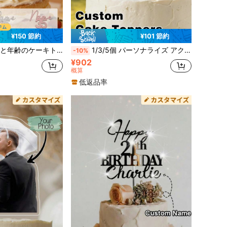
¥150 節約
¥101 節約
タマイズされたパーティーケーキインサート、エレガントなデザートデコレーションアクセサリー、カスタマイズ可能なアクリルスタイルのケーキトッパーギフト、女性と男性向け、ギフトアイデア
1/3/5個 パーソナライズ アクリルケーキトッパー - パーソナライズ ハート型 ミラーアクリルケーキトッパー (名前と日付入り); 結婚式、記念日、誕生日の大切な思い出; ウェディング用品、ウェディングデコレーション、パーティー用品、ウェディング装飾、誕生日パーティー用品、ウェディングプランニング必需品; ゴールド/シルバー/ローズゴールドカラー展開
-10%
¥902
概算
低返品率