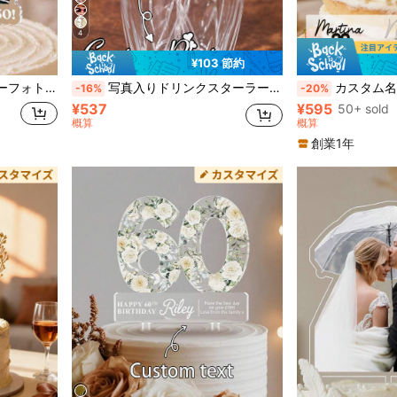
4
¥103 節約
パーソナライズキャラクターフォトケーキトッパー - カスタマイズ可能な写真 + キャラクターデザイン、パーソナライズケーキデコレーション、ケーキに簡単に配置可能 - 誕生日、ベビーシャワー、家族の集まり、ホリデーケーキに適しています - ホーム、DIYパーティー愛好家、イベントプランナーに最適 - ケーキデコレーション、パーソナライズホリデーケーキトッパー
写真入りドリンクスターラー、ユニークなアクリルスターラー、友人、家族、シングルパーティー、誕生日などの素晴らしいギフト
カスタム名と年齢のケーキトッパー、パーソナライズされた誕生日ケーキの装飾、記念日やマイルストーンイベント用のカス
-16%
-20%
¥537
¥595
50+ sold
概算
概算
創業1年