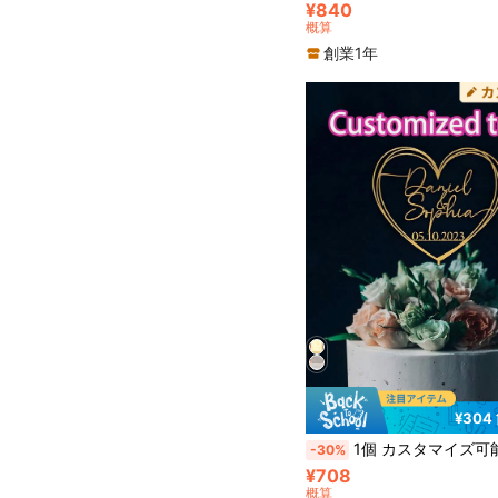
¥840
概算
創業1年
¥304
1個 カスタマイズ可能なウェディングケーキトッパー、ハート型アクリルケーキデコレーションプレート、パーソナライズされた名前と日付付き、マルチカラーオプション、耐久性、装飾的、再利用可能、エレガ
-30%
¥708
概算