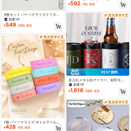
592
名前とテキストでパーソナライズ、1
¥
-7%
概算
1オンス イニシャルレターカップ、
温冷両用飲料、誕生日、クリスマ
4枚セット パーソナライズドリネン
ス、新年、バレンタインデー、母の
カクテルナプキン | ハンドメイド フ
日、ホリデー、ホームデコレーショ
創業1年
ァブリックコースター、カスタマイ
ン、パーソナライズドギフト、クリ
549
¥
-17%
概算
ズドナプキン、ウェディングナプキ
スマスギフト、ルームデコレーショ
ン、ブライダルシャワーナプキン、
ン、キッチンデコレーション、メン
カスタムリネンナプキン、刺繍ナプ
ズギフト、レディースギフト、母の
キン、ウェディングテーブルデコレ
日ギフト、父の日ギフト、ホリデー
ーション、パーソナライズドウェデ
カレンダー
ィング、カスタムテーブルデコレー
ション、ウェディングギフトアイデ
ア、カクテルナプキン、モノグラム
ナプキン、リネンナプキン
¥237 節約
名入れメタル缶クーラー、刻印モノ
グラムビールホルダー、カスタムグ
創業1年
ルームズマンギフト、バチェラーパ
1,618
¥
-13%
概算
ーティー&ウェディングの記念品、ベ
ストマンへのプレゼント、ビール愛
好家向けのユニークな名入れ刻印ビ
ール缶クーラー
1個 パーソナライズ ボトルラベル、
428
再利用可能なシリコン製 滑り止め ネ
¥
-7%
概算
ームバンド、ボトル用ネームバン