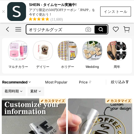
personalized stubby holder
SHEIN - タイムセール実施中!
×
アプリ限定の500円OFFクーポン「JPAPP」を
水筒
インストール
今すぐ使おう！
(11,600)
ステッカー
オリジナルグッズ
custom stubby cooler
personalized stubby holder
水筒
マルチカラー
デイリー
ホリデー
Wedding
周年
絞り込み
Recommended
Most Popular
Price
着用時期
素材