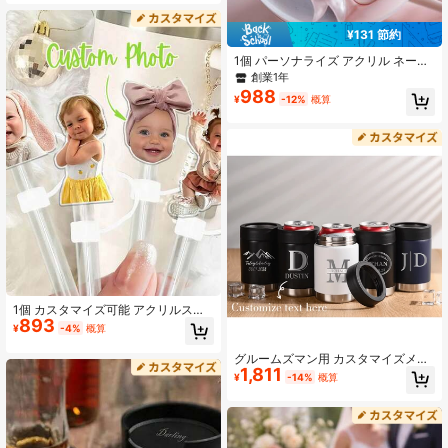
から選択可能、ロゴや個人情報をパ
ーソナライズ、ウェディングカスタ
マイズ
¥131 節約
1個 パーソナライズ アクリル ネーム
タグ、ロマンチックなリボンデザイ
創業1年
ン、波型のカスタムフォント、ウォ
988
¥
-12%
概算
ーターカップ、クリエイティブな食
器の装飾に最適、理想的な誕生日プ
レゼント、多機能、お手入れ簡単
1個 カスタマイズ可能 アクリルスト
893
ロートッパー、写真入り, シリコンス
¥
-4%
概算
トローリッド アクリルペンダント付
き、30オンスと40オンスタンブラー
グルームズマン用 カスタマイズメタ
に対応、再利用可能なストロープロ
1,811
ルビールクージー、名入れ ビールキ
¥
-14%
概算
テクター装飾アクセサリー、ペルソ
ャンホルダー、バチェローパーティ
ナライズされたマザーズデーのギフ
ー男性への贈り物、一文字入りビー
ト、子供の写真ストローリッド、カ
ルクージーウォーターボトル、多機
ップアクセサリーストローリッド、
能、装飾的、防カビ、再利用可能、
祖母へのギフト、30オンスと40オン
高品質、カスタム、個別注文、ユニ