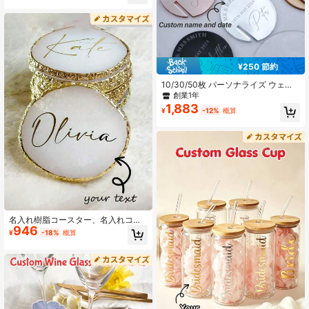
ド、教室、家庭、ダイニングテーブ
ル用ドリンクカップ、カスタマイズ
ボトルラベル
¥250 節約
10/30/50枚 パーソナライズ ウェデ
ィング ネームプレースカード、カス
創業1年
タム アクリルミラー ネーム ドリン
1,883
¥
-12%
概算
クラベル、カクテルカップマーカー
デコレーション、パーソナライズ ウ
ェディングナプキンとテーブルセッ
ティング、ブライダルシャワー
名入れ樹脂コースター、名入れコー
946
スター、カスタマイズ丸型ネイルア
¥
-18%
概算
ートパレット、名入れカスタマイズ
ドリンク、カスタマイズ刻印大理石
テクスチャー木製コースター、樹脂
コースター、カスタマイズネイルア
ートフォトボード、丸型ネイルアー
トパレット、樹脂アゲート ネイルア
ートパレットディスプレイボードツ
ール、ウェディング、名刺、ジュエ