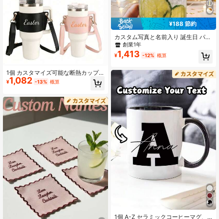
¥188 節約
カスタム写真と名前入り 誕生日 パー
ソナライズ顔型ドリンクステアラ
創業1年
ー、パーソナライズカクテルステア
1,413
¥
-12%
概算
ラー、写真プリント可能、30歳の誕
生日パーティーの装飾に適していま
す、再利用可能
1個 カスタマイズ可能な断熱カップ
1,082
スリーブ、PUレザー 調節可能な肩掛
¥
-13%
概算
けストラップ付きポータブル トラベ
ルマグホルダー
1個 A-Z セラミックコーヒーマグ、