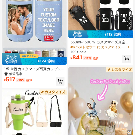
¥112 節約
550ml-1500ml カスタマイズ真空カ
ップスリーブ クロスボディバッグ 名
#6 ベストセラー
に カスタマイズされたウォーターボトルとカップのアクセサリー
入れ A to Z ローズゴールドパターン
100+ sold
ポータブル ウォーターボトルケース
841
¥
-12%
概算
ストラップ付き 耐熱 パーソナルテー
¥124 節約
ラー ガラスカップカバー ハンドバッ
グ ショルダーバッグ カップポーチ
1/510個 カスタマイズ写真カップス
真空ガラスカップセット アウトドア
リーブ、パーソナライズネオプレン
低返品率
アクセサリー、ホームリフレッシ
飲料缶クーラー、両面印刷、2サイズ
517
ュ、多機能、装飾的、再利用可能、
¥
-19%
概算
12オンス缶対応、8色展開、母の日、
洗練された、スタイリッシュ、高品
結婚式、誕生日、卒業パーティーに
質、カラフル、モダン、カスタム、
最適、断熱ビール缶スリーブ、かわ
パーソナライズ、ユニーク、彼に最
いいユニークなパーティーギフト
適な贈り物、彼女に最適な贈り物、
彼氏、父、彼女、母、家族、友人、
ティールーム、ホーム、ガーデン、
オフィス、記念日、バレンタインデ
ー、母の日、誕生日、父の日、卒
業、結婚式、新築祝い、カスタマイ
ズ可能なウォーターボトル&カップア
クセサリー、ホームリフレッシュ