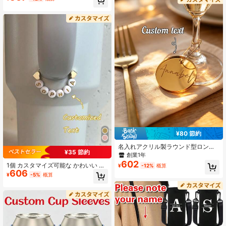
使用に適し、ギフトにも。画像、テ
ラベル、水筒ラベル、シリコンカッ
キスト、ロゴを印刷可能、滑り止め
プタグ、水筒タグ、ラバー名前バン
デザイン
ド
¥80 節約
名入れアクリル製ラウンド型ロング
¥35 節約
カップネームタグ カスタマイズ対応
創業1年
結婚式用 ドリンクラベル グラス用ネ
602
1個 カスタマイズ可能な かわいい マ
¥
-12%
概算
ームタグ ワイングラスチャーム ドリ
606
ルチカラー アクリル 英字 & フラワー
ンクデコレーション クリエイティブ
¥
-5%
概算
ペンダント カップアクセサリー、パ
席札 キーホルダー サンキュータグ
ーソナライズドカップデコレーショ
ウェディング装飾用
ン、カスタム ネーム、小さな贈り
物、タンブラーチャーム