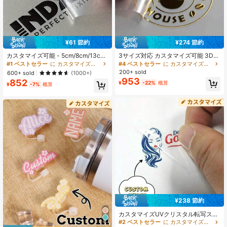
¥61 節約
¥274 節約
カスタマイズ可能 - 5cm/8cm/13c
3サイズ対応 カスタマイズ可能 3Dク
m、3D中空デザイン、ハロウィンと
リスタル転写ステッカー ビジネスロ
#1 ベストセラー
に カスタマイズされたウォーターボトルとカップのアクセサリー
#4 ベストセラー
に カスタマイズされたウォーターボトルとカップのアクセサリー
クリスマスに適しています、ステッ
ゴ・ウェディングネーム用 高光沢テ
200+ sold
600+ sold
(1000+)
カー、オフィス装飾、母の日ギフ
クスチャー カップ・コーヒーショッ
953
852
¥
-22%
概算
ト、防水
プ・パーソナライズ商品向け ステッ
¥
-7%
概算
カー オフィス装飾 Forever Love 名
入れギフト おしゃれ 防水
¥238 節約
カスタマイズUVクリスタル転写ステ
ッカー、ロゴステッカーのカスタマ
#2 ベストセラー
に カスタマイズされたウォーターボトルとカップのアクセサリー