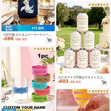
のカスタマイズ、名入れ、カスタマ
イズ断熱ボトル、アクリル刻印プレ
ート、多機能、装飾的、再利用可
能、エレガント、ファッショナブ
ル、高品質、カラフル、モダン、カ
スタマイズ、名入れ、ユニーク、バ
レンタインデー、母の日、誕生日、
父の日、卒業、結婚式、新築祝い、
¥75 節約
ウォーターボトル&カップアクセサリ
ー、快適、ホームデコレーション、
1/5/10個 カスタムクーラースリー
記念品に適しています
566
ブ、パーソナライズされたカップル
¥
-12%
概算
ポートレート名前日付ビール缶クー
ジー、カスタム漫画イラスト結婚式
ギフトドリンクホルダー、再利用可
能な滑り止めドリンククーリー、結
婚式披露宴、ブライダルシャワー、
記念日のゲスト土産ギフト用
カスタマイズ可能なテキスト入り缶
603
クーラー、パーソナライズされたウ
¥
-4%
概算
ェディング缶飲料スリーブ、シング
ルパーティー、冷却飲料スリーブ、
ビーチ旅行とホリデー集会、トロピ
カルパーティーの記念品、家族用、
パーソナライズされたギフト、バチ
ェロレットパーティー、ウェディン
グゲストブック、カスタマイズされ
たギフト