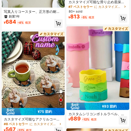
カスタマイズ可能な滑り止め底保護
カバー、12-40オンスユニバーサル
#7 ベストセラー
に カスタマイズされたウォーターボトルとカップのアクセサリー
断熱タンブラー、真空フラスコ、広
80+ sold
写真入りコースター、正方形の耐熱
口水筒、ステンレスボトル用シリコ
コースター、DIY滑り止めデスクプロ
813
創業1年
¥
-5%
概算
ンカップスリーブセット、カップア
テクター、結婚式、パーティー、バ
684
クセサリー
¥
-4%
概算
ー、コーヒーテーブルに最適、家族
へのクリスマスプレゼント、彼女/彼
氏へのバレンタインデープレゼン
ト、友人への誕生日プレゼントに適
しています
4
¥93 節約
¥75 節約
カスタムシリコンボトルラベル、刻
689
印ボトルバンドギフト、保育園名前
カスタマイズ可能なアクリルコース
¥
-12%
概算
ラベル、ボトルラベル、家族へのギ
ター、ウェディング、バー、オフィ
#8 ベストセラー
に カスタマイズされたウォーターボトルとカップのアクセサリー
フトボトルラベル、ボトルバンド、
ス、キッチン、レストランでの個人
567
ボトル名前バンド、シッピーカップ
¥
-12%
概算