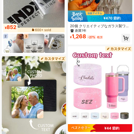
¥470 節約
20個 クリエイティブなガラス製ワイ
852
¥
ングラスチャーム 結婚式席札 ドリン
600+ sold
創業1年
クタグ シャンパングラスチャーム 丸
1,268
2
3
4
¥
-27%
概算
型ネームタグ お手入れ簡単 高品質
カスタマイズ可能 パーソナライズ ユ
ニーク 彼氏・彼女・父・母・家族・
友人・息子・娘・学生・子供向け 記
念日・誕生日・学校・オフィス・ホ
ーム・お土産に最適なギフト
¥44 節約