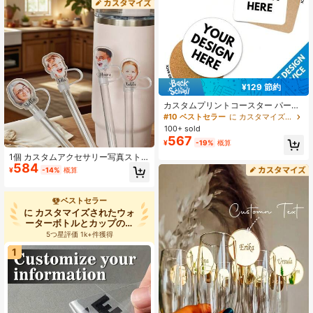
ッカー、文房具、教師用ステッカ
ー、衣類用ステッカー、クリスマス
クラフトではありません)
¥129 節約
カスタムプリントコースター パーソ
ナライズドドリンクマット 写真付
#10 ベストセラー
に カスタマイズされたウォーターボトルとカップのアクセサリー
き、バーウェアアクセサリー、ホー
100+ sold
ム&バーデコレーション用カスタムカ
567
¥
-19%
概算
ップコースター、パーソナライズド
写真ドリンクマットセット
1個 カスタムアクセサリー写真スト
584
ロートッパー、カスタム写真、パー
¥
-14%
概算
ソナライズされたストロートッパ
ー、彼/彼女へのギフト - カスタム写
真ストロートッパー - 30オンス、40
ベストセラー
オンスのカップに対応するパーソナ
に カスタマイズされたウォ
ライズされたストローカバー、ブラ
ーターボトルとカップのア
ンチに最適
クセサリー
5つ星評価 1k+件獲得
1