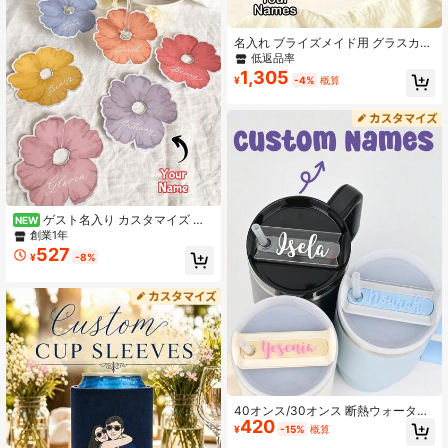
リー、カラープレート、ブライズメ
イド、名入れ、ユニーク、彼に最適
な贈り物、彼女に最適な贈り物、キ
名入れ ブライズメイド用 グラスカッ
ッチン必需品、ホームクッキング
プ 竹製蓋＆ガラスストロー付き カス
低返品率
タムネーム入り缶型グラス ブライズ
1,305
¥
-4%
概算
メイド提案ギフト バチェロレットパ
ーティー記念品 ブライダルシャワー
ウェディングギフト ウェディングパ
ーティー用品 アイスコーヒーカップ
再利用可能ドリンクタンブラー
ゲスト名入り カスタマイズ フ
NEW
ローラル ワイングラスコースター、
創業1年
名入れ刻印コースター、席札とワイ
527
¥
-8%
ングラスコースターとして使用可
能、結婚式、ブライダルシャワー、
婚約パーティー、誕生日ガーデンパ
ーティー、宴会など様々なシーンに
適しています
40オンス/30オンス 断熱ウォーター
420
ボトル、名前タグ付きカスタマイズ
¥
-15%
概算
可能、刻印プレート付き、ボトル名