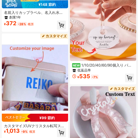
¥148 節約
名前入りカップラベル、名入れ水筒
ラベル、再利用可能、名入れ水筒リ
創業1年
ング、名入れシリコンカップリング
372
¥
-28%
概算
ラベル、滑り止め&耐熱、記念日の祝
賀会に最適、友人や家族への素晴ら
しいギフトにもなります
1/10/20/40/60/90個入り パー
NEW
ソナライズ ワイングラス ネームタグ
低返品率
カスタムテキスト入り シャンパング
535
¥
-7%
ラス ドリンクマーカー ミニマル ホ
ワイト 紙製カップタグ 結婚式披露宴
ブライダルシャワー バチェロレッ
ト・ヘンパーティー 秋の結婚式 ホリ
デー集まり パーティーテーブル装飾
用
¥99 節約
カスタマイズUVクリスタル転写ステ
1,013
ッカー、カスタム転写ステッカー、
¥
-9%
概算
ゴールド、シルバー、レーザー効果