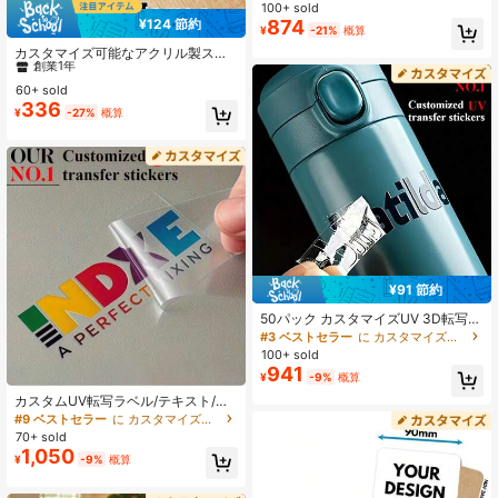
イズ、様々なサイズと色、グラスウ
100+ sold
ェア、家具、DIY工芸品に使用、高品
874
¥124 節約
¥
-21%
概算
#5 ベストセラー
に カスタマイズされたウォーターボトルとカップのアクセサリー
質な透明ラベル、ギフト包装ステッ
カー、滑らかな表面に適していま
創業1年
カスタマイズ可能なアクリル製スト
す。キッチン用品、先生への贈り物
ロースリーブ、パーソナライズ可能
#5 ベストセラー
#5 ベストセラー
に カスタマイズされたウォーターボトルとカップのアクセサリー
に カスタマイズされたウォーターボトルとカップのアクセサリー
な防塵ストローキャップ、カップと
60+ sold
創業1年
創業1年
ボトルに対応、10mmストローに適
336
#5 ベストセラー
に カスタマイズされたウォーターボトルとカップのアクセサリー
¥
-27%
概算
した、アクリル素材ストローアクセ
創業1年
サリー、コーヒー愛好家
¥91 節約
50パック カスタマイズUV 3D転写ス
テッカー - パーソナライズDTFプリ
#3 ベストセラー
に カスタマイズされたウォーターボトルとカップのアクセサリー
ント、高品質耐退色、カスタムラベ
100+ sold
ル、名刺、結婚式、誕生日、パーテ
941
¥
-9%
概算
ィー装飾、ガラス、プラスチック、
金属、永遠の愛、防水、スモールビ
カスタムUV転写ラベル/テキスト/パ
ジネス、ギフトアイデア
ターン 熱転写 ガラス、金属、プラス
#9 ベストセラー
に カスタマイズされたウォーターボトルとカップのアクセサリー
チック、木材、DIYクラフト、Tシャ
70+ sold
ツ、マグカップ、スマホケースなど
1,050
¥
-9%
概算
に適しています。耐久性のある転写
紙の代替品 (熱転写、ウォーターステ
ッカー、車用ステッカー、車窓ステ