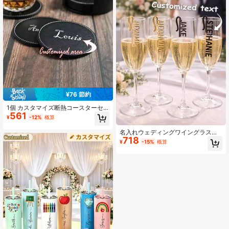
スタンブラー用の理想的なカスタマ
ーク、彼への理想的な贈り物、彼女
イズ可能なストローリッド、タンブ
への理想的な贈り物、彼女、彼氏、
ラーリッドアクセサリー
父、母、家族、友人、従業員、ダイ
ニングルーム、バスルーム、リビン
グルーム、寝室、オフィス、茶室、
学校、家庭
¥76 節約
1個 カスタマイズ断熱コースターセ
561
ット、PUレザー、丸型滑り止め防水
¥
-12%
概算
ティーカップコースター断熱パッ
ド、楽しいコースター、パーソナラ
名入れウェディングワイングラスチ
イズされたコースター、オフィスス
718
ャーム カスタマイズネームタグ カク
¥
-15%
概算
タッフデスクアクセサリー、早番従
テルドリンクマーカー
業員ギフト