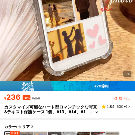
1/4
¥20節約
236
-8%
残り3日
¥
¥256
カスタマイズ可能なハート型ロマンチックな写真
4.84
(
500+
)
&テキスト保護ケース 1個、A13、A14、A1
5、A16、A33、A34、A35、A52、A53、A
54、A55、S20、S21、S22、S23、S24、S25
Ultra Plus、11、12、13、14、15、16 Pro Max
カラー: クリア
に対応、シーズンピック、2025年モデル、かわ