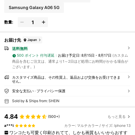
Samsung Galaxy A06 5G
数量:
お届け先
Japan
送料無料
500 ポイント 付与遅延
お届け予定日:
8月15日 - 8月17日
(カスタム
商品を含むご注文は、通常より1～2日ほど処理にお時間がかかる場合が
ございます。)
カスタマイズ商品は、その性質上、返品および交換をお受けできま
せん。
安全な支払い · プライバシー保護
Sold by & Ships from: SHEIN
4.84
(500+)
もっと見る
a***i
カラー: マルチカラー / サイズ: Iphone 13
ワンコたち可愛く印刷されてて、しかも画質もいいからおすす