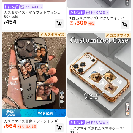
5
KK CASE
カスタマイズ可能なフォトフォンケ
KK CASE
ース1個、パステルパールバタフライ
60+ sold
1個 カスタマイズDIYクリエイティブ
コラージュデザイン、強化ガラス背
454
309
スマホケース、3枚の写真と2つの名
¥
¥
-5%
面+TPUソフトエッジ素材、Samsun
前をアップロードしてユニークなス
g S26ULTRA/S25ULTRA/S24シリー
マホケースをカスタマイズ、シリー
ズおよびApple 17ProMax/16ProMa
ズS23 Ultra/S24 Ultraおよび17 Pro
x/15Pro/14 Plus/13 Pro/12 Pro Max/
Max/16 Pro Max/15 Pro/14 Plus/13
11/XsMax/8/7/6Plusに対応、Apple
Pro/12 Pro Max/11/Xs Max/8/7/6 Plu
カメラレンズ全体を保護、誕生日プ
s対応、ファッション、スイートスタ
レゼント、ガールフレンド/ボーイフ
イル、ウェディング、家族写真、友
レンドへのギフト、または自分用と
人、父、母、彼氏、彼女への最高の
して使用できます
ギフト。
4
¥49 節約
カスタマイズ画像 + フォントデザイ
KK CASE
564
ン、名前をパーソナライズ。カスタ
¥
-8%
残り3日
カスタマイズされたスマホケース1
マイズマットブラックウェディング
個、DIYペットの写真3枚、パーソナ
60+ sold