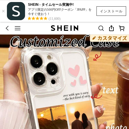
SHEIN - タイムセール実施中!
×
アプリ限定の500円OFFクーポン「JPAPP」を
インストール
今すぐ使おう！
(11,600)