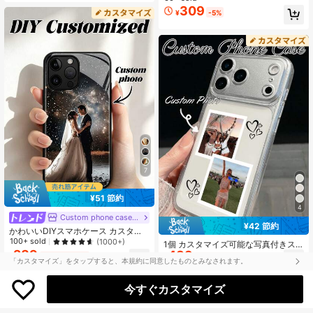
レンズフレームスマホケース、14、1
ライズされた文字1つ、犬/猫の足跡
309
5、16 Pro Max対応。鮮やか、かわ
¥
-5%
パターン、iPhone 17 Pro Max/16 Pr
いい、ミニマリスト。友人、彼女、
o Max/15 Pro/14 Plus/13/12/11/XR/
母へのパーソナライズギフト、母の
XS MAXおよびS25 Ultra/S24 Ultra/
日ギフト
S23 Ultra/S22 Ultra/S21 Ultra/S21 P
lus/S21 FE/S20 FEに対応、ファッシ
ョナブルでカラフル、かわいい、楽
しい、ミニマリスト、マッチングス
マホケース、かわいいカスタマイ
ズ、パーソナライズ、ユニーク、ボ
ーイフレンド/ガールフレンドへの理
想的なギフト、2025phonecase
7
¥51 節約
4
Custom phone case shop
¥42 節約
かわいいDIYスマホケース カスタマ
イズスマホケース パーソナライズカ
100+ sold
(1000+)
1個 カスタマイズ可能な写真付きス
スタム写真ステッカー カップル ウェ
289
489
マホケース 透明カバー マット質感 1
¥
-15%
残り3日
¥
-8%
残り3日
ディングポートレート かわいいギフ
「カスタマイズ」をタップすると、本規約に同意したものとみなされます。
7/17 Pro/17 Pro Max/17 Air、16-1
ト 彼氏 父親 母親 親友 メモリー記念
1、S20-S26シリーズ対応、カスタ
品 ウェディングアニバーサリー 誕生
マイズギフト、親友へのギフト、バ
今すぐカスタマイズ
日デコレーション 美しいアクセサリ
レンタインデーギフト、パーソナラ
ー 思いやりギフト
イズギフト