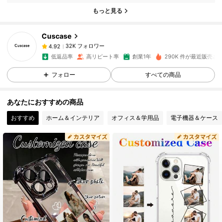
32K フォロワー
4.92
もっと見る
Cuscase
32K フォロワー
4.92
j***e
は
1日前
に購入しました
低返品率
高リピート率
創業1年
290K 件が最近販売さ
32K フォロワー
フォロー
すべての商品
4.92
あなたにおすすめの商品
32K フォロワー
4.92
おすすめ
ホーム＆インテリア
オフィス＆学用品
電子機器＆ケース
32K フォロワー
4.92
32K フォロワー
4.92
32K フォロワー
4.92