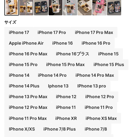
いい携帯ケース、記念日ギフト、国際版(国内版
ではない)、誕生日ギフト、Y2Kアエステ
サイズ
iPhone 17
iPhone 17 Pro
iPhone 17 Pro Max
Apple iPhone Air
iPhone 16
iPhone 16 Pro
iPhone 16 Pro Max
iPhone 16プラス
iPhone 15
iPhone 15 Pro
iPhone 15 Pro Max
iPhone 15 Plus
iPhone 14
iPhone 14 Pro
iPhone 14 Pro Max
iPhone 14 Plus
Iphone 13
IPhone 13 pro
iPhone 13 Pro Max
iPhone 12
iPhone 12 Pro
iPhone 12 Pro Max
iPhone 11
iPhone 11 Pro
iPhone 11 Pro Max
iPhone XR
iPhone XS Max
IPhone X/XS
iPhone 7/8 Plus
iPhone 7/8