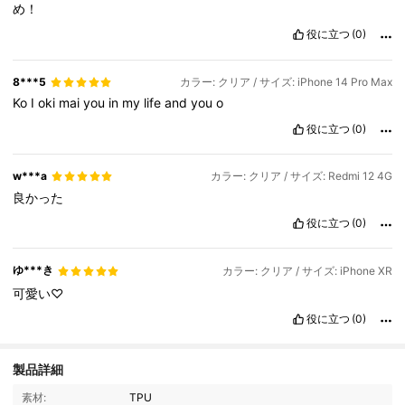
め！
役に立つ
(0)
8***5
カラー: クリア / サイズ: iPhone 14 Pro Max
Ko
I
oki
mai
you
in
my
life
and
you
o
役に立つ
(0)
w***a
カラー: クリア / サイズ: Redmi 12 4G
良かった
役に立つ
(0)
ゆ***き
カラー: クリア / サイズ: iPhone XR
可愛い♡
役に立つ
(0)
32K フォロワー
4.92
製品詳細
素材:
TPU