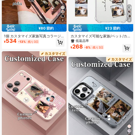
32K フォロワー
4.92
4
4
¥80 節約
¥23 節約
32K フォロワー
4.92
1個 カスタマイズ家族写真コラージ
カスタマイズ可能な家族/ペット/カッ
534
ュ スマホケース、UV印刷、メッキコ
プル/ウェディング/ライフスタイル/
低返品率
¥
-13%
残り3日
ーナー、耐衝撃、Apple 17 Air、1 Pr
トラベル スマホケース/保護カバー 4
268
¥
-8%
残り3日
o Max、11/12/13/14/15/16/Pro Ma
枚の写真付き Galaxy S22/S23/Ultra
32K フォロワー
4.92
x、A13/A14/A15/A53/A54/A55、S2
A14/11/12/13/14/15 Pro Max対応 パ
3/S23 Ultra/S24 Ultra/S24、Galaxy
ーソナライズギフト
対応、記念日、休日、日常使いに最
適、かわいいスマホケース、国際
版、国内版ではありません