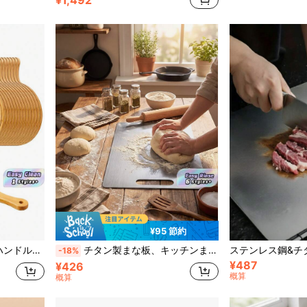
¥95 節約
ズの切り分けや盛り付けに、ベーキング用品、キッチン用品
チタン製まな板、キッチンまな板、ステンレス鋼304まな板、肉、果物、野菜の切断に適しています。
-18%
¥487
¥426
概算
概算