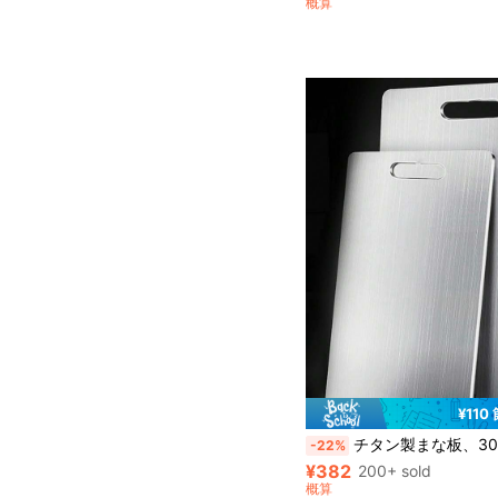
概算
¥110
チタン製まな板、304ステンレス鋼キッチンまな板 肉、果物、野菜用、耐久性
-22%
¥382
200+ sold
概算