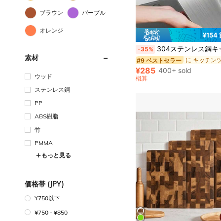
ブラウン
パープル
オレンジ
¥154
304ステンレス鋼キッチンまな板、肉、果物、野菜の切断に適し
-35%
素材
#9 ベストセラー
¥285
400+ sold
ウッド
概算
ステンレス鋼
PP
ABS樹脂
竹
PMMA
もっと見る
価格帯 (JPY)
¥750以下
¥750 - ¥850