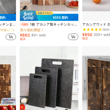
 節約
¥203 節約
#2 ベストセラー
に キッチンボード＆マットのベストセラー カッティングボード、マット、セット
#3 ベストセラー
、お手入れ簡単、家庭料理用
1枚 アカシア製キッチンカッティングボード、肉、パン、野菜、果物の切断に使用 - シャーキュトリーボード チーズサービングボード、食品の切断とディスプレイに適し、ポータブルキャンプカッティングボード、モダンホームカントリーキッチンの必需品
-19%
(500
売り切れ間近！
#2 ベストセラー
#2 ベストセラー
に キッチンツールとガジェット
に キッチンボード＆マットのベストセラー カッティングボード、マット、セット
に キッチンボード＆マットのベストセラー カッティングボード、マット、セット
#3 ベストセラー
#3 ベストセラー
(500
(500
売り切れ間近！
売り切れ間近！
¥950
200+ sold
¥862
80+ sold
#2 ベストセラー
に キッチンボード＆マットのベストセラー カッティングボード、マット、セット
#3 ベストセラー
概算
概算
(500
売り切れ間近！