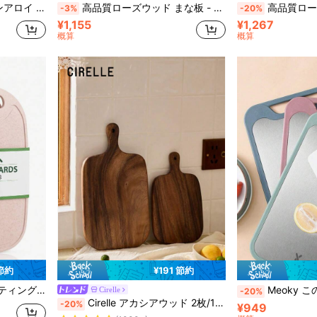
ングボード、耐久性が高く衛生的な日本製チタンまな板
高品質ローズウッド まな板 - 固形木製長方形 調理ブロック キッチン用、肉、チーズ、パンに適した、自然な木目テクスチャ、スタイリッシュな調理台、家庭や業務用に最適、多目的まな板、ナチュラルウッドデザイン、滑らかな仕上げ面、旧正月、イースターにも適しています
高品質ローズウッド まな板 - 耐久性のある 固形木製 長方形 チョッピングブロック キッチン用、肉、チーズ
-3%
-20%
¥1,155
¥1,267
概算
概算
 節約
¥191 節約
野菜のチョッピングボード、子供用食事調理ボード
Meoky この両面カッティングボードは、ステンレススチールとプラスチックの組み合わせで作られています。サイズが大きく、野菜や肉の切り刻み、生地のこね、パ
Cirelle
-20%
に キッチンボード＆マットのベストセラー カッティングボード、マット、セット
#5 ベストセラー
Cirelle アカシアウッド 2枚/1枚 カッティングボード、パンボード、チーズプレート
-20%
¥949
(1000+)