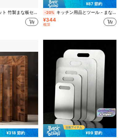
¥87 節約
ッチン用まな板、肉、果物、野菜用マルチサイズ設計 (単品またはセット、完璧なギフト)
キッチン用品とツール - まな板、フルーツボード - ポータブルデザイン、イースター、新年、パーティーに最適。一年中使え、母の日のギフトにも最適です。
-20%
¥344
概算
¥318 節約
¥99 節約