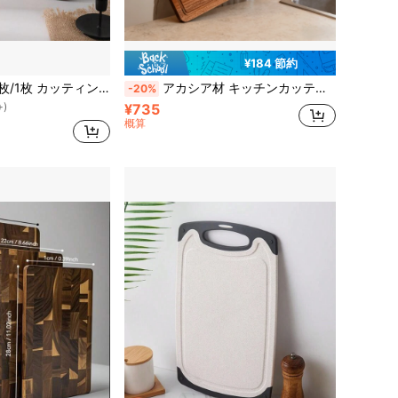
¥184 節約
に キッチンボード＆マットのベストセラー カッティングボード、マット、セット
アカシアウッド 2枚/1枚 カッティングボード、パンボード、チーズプレート
アカシア材 キッチンカッティングボード - まな板 - 木製カッティングボード - 肉、チーズ、パン、野菜、果物に最適、ジュース溝付きキッチン用品、シェフへの完璧なホリデーギフト、多機能キッチンツール、フードトレイ、エレガントなデザイン、耐久性のあるキッチンアクセサリー、チーズトレイ、ハロウィン/オールセインツデー/オールハロウズデー
-20%
+)
に キッチンボード＆マットのベストセラー カッティングボード、マット、セット
に キッチンボード＆マットのベストセラー カッティングボード、マット、セット
¥735
+)
+)
概算
に キッチンボード＆マットのベストセラー カッティングボード、マット、セット
+)