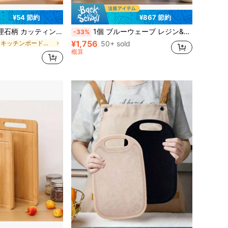
¥54 節約
¥867 節約
ー、生と調理済みの食材を分けられる調理用まな板、果物や野菜の切り板、お手入れ簡単な肉用まな板、アウトドアキャンプ、キッチン、家庭用に適し、経済的でポータブル
1個 ブルーウェーブ レジン&アカシアウッド インレイ ウェーブパターン カッティングボード
-33%
¥1,756
に キッチンボード＆マットのベストセラー カッティングボード、マット、セット
50+ sold
概算