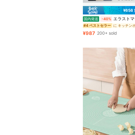
¥656
エラストマーまな板 29×35cm 耐熱 薄型 軽量 D型 かまぼこ型 曲がるまな板 食洗機対応 熱湯OK 両面使用 ノンスリップ 滑り止め 包丁にやさ
国内発送
-40%
#4 ベストセラー
¥987
200+ sold