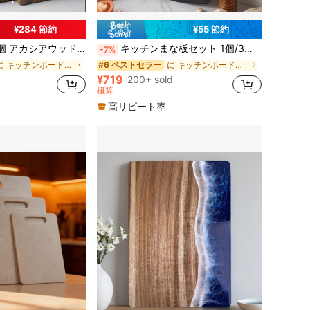
¥284 節約
¥55 節約
健康的な天然木製チョッピングボード ハンドル付き、耐久性のある肉、野菜、果物用木製カッティングボード、キッチンギフト
キッチンまな板セット 1個/3個入り、大きめサイズ、滑り止め付き、両面使用可能、カビ防止、アパート/学生寮の必需品
-7%
に キッチンボード＆マットのベストセラー カッティングボード、マット、セット
に キッチンボード＆マットのベストセラー カッティングボード、マット、セット
#6 ベストセラー
¥719
200+ sold
概算
高リピート率