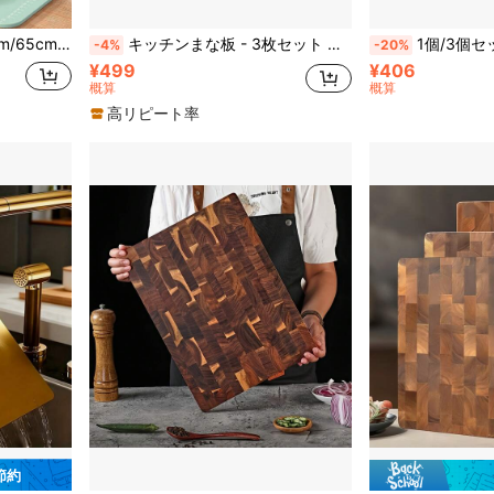
1個 シリコーン製 極厚 70cm/65cm/50cm 製パンマット ドウ繰り台 ノンスティック ローリング ピザマット ベーキングマット パン生地板 パイ生地マット
キッチンまな板 - 3枚セット 竹製まな板、再利用可能な竹製ボード 食事準備とサービング用、肉、野菜、果物、チーズ、バーベキューに適しています
1個/3個セット 竹製まな板セット 排水穴付き - キ
-4%
-20%
¥499
¥406
概算
概算
高リピート率
 節約