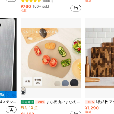
概算
に キッチンボード＆マットのベストセラー カッティングボード、マット、セット
に キッチンボード＆マットのベストセラー カッティングボード、マット、セット
#5 ベストセラー
#5 ベストセラー
(1000+)
(1000+)
¥760
100+ sold
に キッチンボード＆マットのベストセラー カッティングボード、マット、セット
#5 ベストセラー
概算
(1000+)
 節約
のある金属製まな板 キッチン用
まな板 丸いまな板 耐熱 薄型 軽量 丸型 スリム S/M/L まないた D型 ゴム 滑らない 半円 刃あたり 両面利用可能 おしゃれ
1枚/3枚 アカシアウッド カッティングボード、木製 チ
国内発送
-20%
-10%
残り 10 点
¥1,290
概算
¥1,492