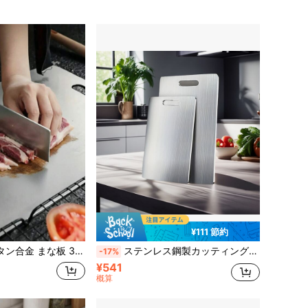
¥111 節約
ステンレス鋼&チタン合金 まな板 3枚/1枚、肉、果物&野菜用キッチンカッティングボード、ホームデコレーション
ステンレス鋼製カッティングボード 4サイズ(ミニ/小/中/大)1個 、キッチン用品、自宅や野外活動に適した、耐食性と耐久性のある切れ味良好なカッティングボード
-17%
¥541
概算