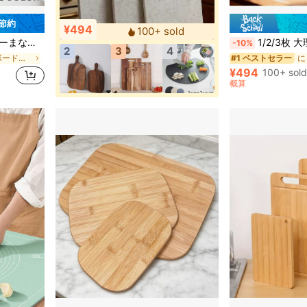
 節約
¥494
100+ sold
しい 丸型カッティングボード キッチン 調理用 アウトドア キャンプ 一人暮らし 新生活
1/2/3枚 大理石柄 カッティングボード、プラスチック製 まな板、キッチン用品、キッチンアクセサリ
-10%
2
3
4
に キッチンボード＆マットのベストセラー カッティングボード、マット、セット
#1 ベストセラー
¥494
100+ sold
概算