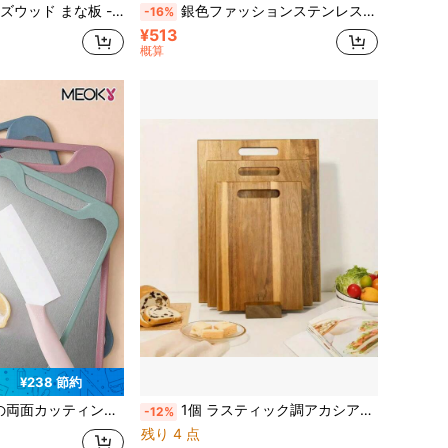
、パンに適した、自然な木目テクスチャ、スタイリッシュな調理台、家庭用・業務用、多目的まな板、ナチュラルウッドデザイン、滑らかな仕上げ面、中国の旧正月、イースターに適しています
銀色ファッションステンレス鋼まな板、銀色キッチンカッティングボード、両面使用可能、生肉、家禽、魚に適しています。臭い、汚れ、錆に強い、シンプルなデザイン、従来の肉用まな板に代替可能、肉、野菜、果物に適しています。現代のキッチンに必須、水で簡単に洗えます。このキッチンカッティングツールセットはピザ皿、チーズボード、ディナープレート、パンとビスケットボードとしても使用できます。
-16%
¥513
概算
¥238 節約
イ生地の伸ばし、果物の加工など、様々なキッチン作業に適しています。滑りにくく、耐摩耗性があり、お手入れも簡単なため、家庭用キッチン、ベーキング、レストランの調理に適した実用的な選択肢です。料理好きの方や家庭シェフにおすすめです。
1個 ラスティック調アカシア製カッティングボード/まな板、木製キッチンアクセサリー、フルーツ・肉・野菜用カッティングトレイ、ハロウィン/イースター/収穫祭パーティー用シャルキュトリーボード
-12%
残り 4 点