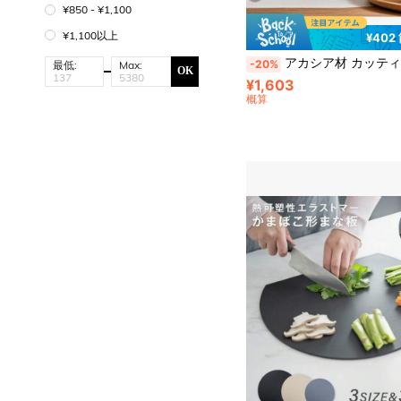
¥850 - ¥1,100
¥1,100以上
¥402
アカシア材 カッティングボード 1個/3個セット、木製 チョッピングボード、両面 マルチサイズ 長方形 木製ト
-20%
最低:
Max:
OK
¥1,603
概算