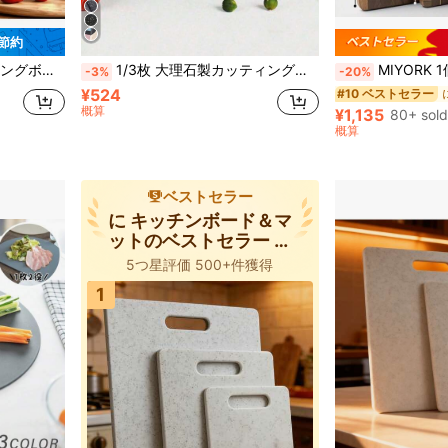
 節約
レイ カッティングボード キッチン用
1/3枚 大理石製カッティングボードセット、厚手まな板、肉用まな板、キッチン準備ボード、生食と加熱調理食品の分離ボード、家庭用フルーツカッティングボード、準備ボード、野菜用まな板、キッチン用品
MIYORK 1個 アカシアウッド 両面使えるまな板、キッチンの必需品、
-3%
-20%
¥524
#10 ベストセラー
概算
¥1,135
80+ sold
概算
ベストセラー
に キッチンボード＆マ
ットのベストセラー カ
ッティングボード、マッ
5つ星評価 500+件獲得
ト、セット
1