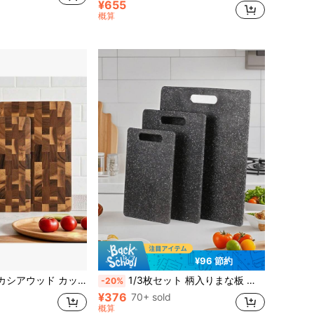
¥655
概算
¥96 節約
ョッピングボード、両面 マルチサイズ 長方形木製トレイ カッティングボード キッチン用
1/3枚セット 柄入りまな板 キッチン用食材準備ボード 調理済み/未調理食材の使い分け 家庭用フルーツカットボード 子供用食材準備ボード 家庭用分類まな板 プラスチック製まな板 アウトドアキャンプ・ピクニック用まな板
-20%
¥376
70+ sold
概算