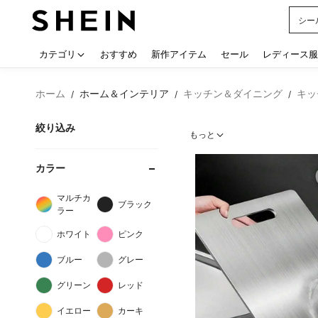
シー
Use up
カテゴリ
おすすめ
新作アイテム
セール
レディース服
ホーム
ホーム＆インテリア
キッチン＆ダイニング
キッ
/
/
/
絞り込み
もっと
カラー
マルチカ
ブラック
ラー
ホワイト
ピンク
ブルー
グレー
グリーン
レッド
イエロー
カーキ