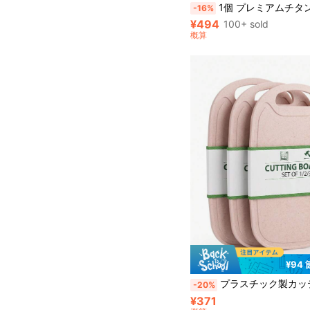
1個 プレミアムチタンアロイ まな板 - 両面デザイン、ステンレス鋼素材、キッチンとダイニングに適しています、キッチンカッティ
-16%
¥494
100+ sold
概算
¥94
プラスチック製カッティングボードセット 1/2/3枚入り、キッチンプレップボード、生食と調理済み食品を分別、果物&
-20%
¥371