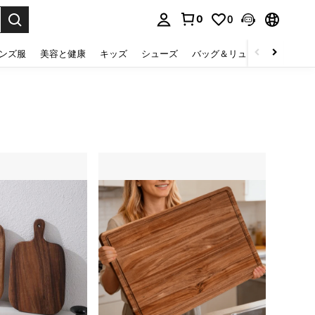
0
0
select.
ンズ服
美容と健康
キッズ
シューズ
バッグ＆リュック
下着＆