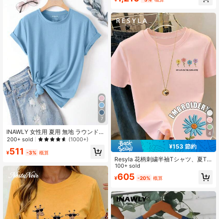
7
INAWLY 女性用 夏用 無地 ラウンド
4
ネック カジュアル 半袖 Tシャツ
200+ sold
(1000+)
¥153 節約
511
¥
-3%
概算
Resyla 花柄刺繍半袖Tシャツ、夏T
シャツ、爽やかなレディーストップ
100+ sold
ス、美的Tシャツ、刺繍趣味家への贈
605
¥
-20%
概算
り物