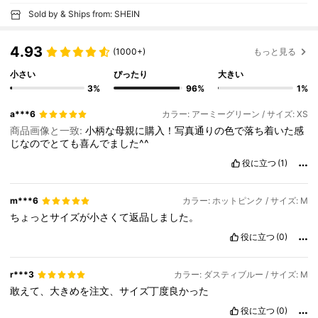
Sold by & Ships from: SHEIN
4.93
(1000+)
もっと見る
小さい
ぴったり
大きい
3%
96%
1%
a***6
カラー: アーミーグリーン / サイズ: XS
商品画像と一致:
小柄な母親に購入！写真通りの色で落ち着いた感
じなのでとても喜んでました^^
役に立つ
(1)
m***6
カラー: ホットピンク / サイズ: M
ちょっとサイズが小さくて返品しました。
役に立つ
(0)
r***3
カラー: ダスティブルー / サイズ: M
敢えて、大きめを注文、サイズ丁度良かった
役に立つ
(0)