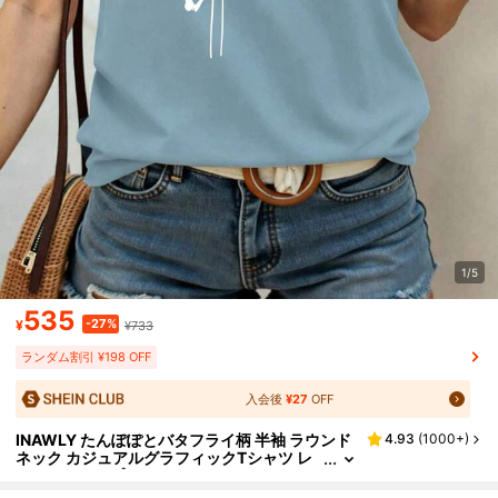
1/5
535
-27%
¥
¥733
ランダム割引 ¥198 OFF
入会後
¥27
OFF
INAWLY たんぽぽとバタフライ柄 半袖 ラウンド
4.93
(
1000+
)
ネック カジュアルグラフィックTシャツ レ
ディーストップス