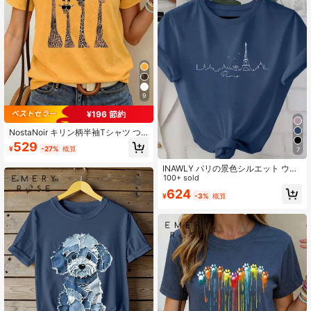
9
¥196 節約
NostaNoir キリン柄半袖Tシャツ つ
けまつげ付き カジュアルアウトフィ
529
¥
-27%
概算
7
ット用、チーター柄グラフィックTシ
ャツ レディーストップス 夏と春向け
INAWLY パリの景色シルエット ウィ
メンズTシャツ、パリのクールなライ
100+ sold
ンアート プリントラウンドネック 半
624
¥
-3%
概算
袖Tシャツ、カジュアルグラフィック
Tシャツウィメンズトップス