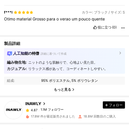
f***l
カラー: ブラック / サイズ: S
Otimo
material
Grosso
para
o
verao
um
pouco
quente
役に立つ
(0)
製品詳細
人工知能の特徴
詳細に基づいて作成
編み物生地:
ニットのような肌触りで、心地よい見た目。
カジュアル:
リラックス感があって、コーディネートしやすい。
1.1M フォロワー
4.87
組成:
95% ポリエステル, 5% ポリウレタン
もっと見る
1.1M フォロワー
4.87
INAWLY
フォロー
1.1M フォロワー
4.87
メ***イ
は
1時間前
に購入しました
17.8M 件が最近販売されました
18.8M 回数目のご購入
1.1M フォロワー
4.87