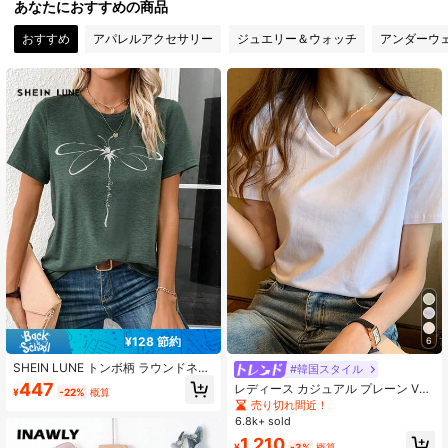
あなたにおすすめの商品
おすすめ
アパレルアクセサリー
ジュエリー＆ウォッチ
アンダーウ
1.1M フォロワー
4.87
1.1M フォロワー
4.87
1.1M フォロワー
4.87
1.1M フォロワー
4.87
1.1M フォロワー
4.87
¥128 節約
6
1.1M フォロワー
4.87
SHEIN LUNE トンボ柄 ラウンドネッ
#韓国スタイル
ク 半袖 カジュアルTシャツ
447
レディース カジュアル プレーン Vネ
¥
-22%
概算
ック 半袖 Tシャツ、夏 ホワイト
売り切れ間近！
1.1M フォロワー
6.8k+ sold
4.87
1,210
¥
-3%
概算