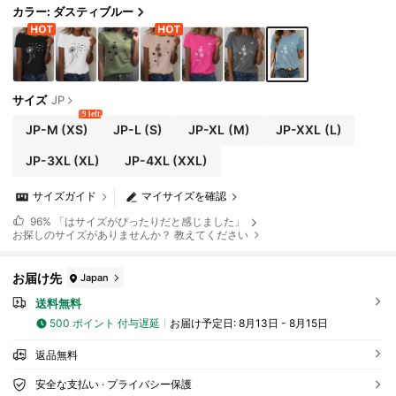
カラー: ダスティブルー
サイズ
JP
9 left
JP-M
(XS)
JP-L
(S)
JP-XL
(M)
JP-XXL
(L)
JP-3XL
(XL)
JP-4XL
(XXL)
サイズガイド
マイサイズを確認
96%
「はサイズがぴったりだと感じました」
お探しのサイズがありませんか？ 教えてください
お届け先
Japan
送料無料
500 ポイント 付与遅延
お届け予定日:
8月13日 - 8月15日
返品無料
安全な支払い · プライバシー保護