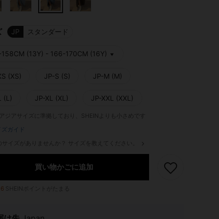
ズ
JP
スタンダード
-158CM (13Y) - 166-170CM (16Y)
XS (XS)
JP-S (S)
JP-M (M)
 (L)
JP-XL (XL)
JP-XXL (XXL)
はアジアサイズに準拠しており、SHEINよりも小さめです
イズガイド
のサイズがありませんか？ サイズを教えてください。
買い物かごに追加
16
SHEINポイントがたまる
届け先
Japan