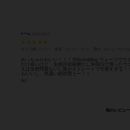
i***a
2025/10/7
サイズ感: 大きい, 身長: 156 cm / 61 in, 重さ: 48 kg / 106 lbs, カラー
サイズ感:
大きい
身長:
156 cm / 61 in
重さ:
48 kg / 106 lb
めっちゃかわいい！！！156cm48kg ウェーブで
だけ長いけど、全然許容範囲だしSHIENで買った
えば全然問題ないし形がストレートで可愛すぎる！
もいいし、色違い絶対買うー！！
翻訳
他のレビュー