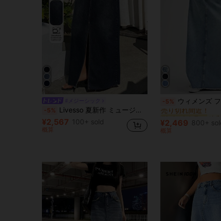
#1 ベストセラー
ウィメンズ フロントボタン ポケット ミニマリスト デニムスカート、カジュアル フリンジ マキ
#メジーシック
-5%
売り切れ間近！
Livesso 夏新作 ミュージックフェスティバル ルーズカジュアル ビーチバケーション スタイル レディーススカート ロングスカート
-5%
#1 ベストセラー
#1 ベストセラー
売り切れ間近！
売り切れ間近！
¥2,567
100+ sold
¥2,469
800+ sol
#1 ベストセラー
概算
概算
売り切れ間近！