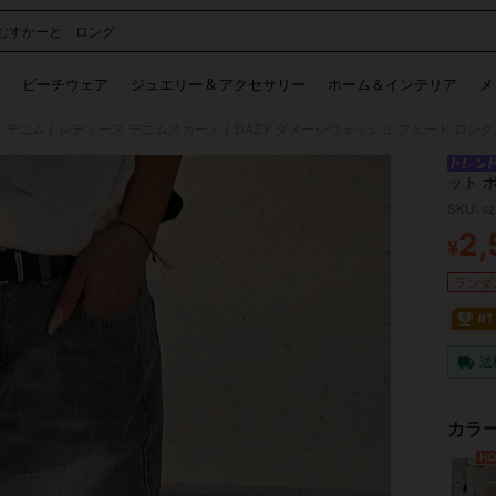
むすかーと ロング
 and down arrow keys to navigate search 検索履歴 and 人気ワード. Press Enter to 
ビーチウェア
ジュエリー & アクセサリー
ホーム＆インテリア
メ
 デニム
レディース デニムスカート
/
/
ット 
ーンズ
SKU: s
2,
¥
PR
ランダム
#
送
カラー