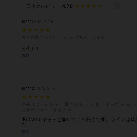
日本のレビュー
4.78
m***j
2025/7/18
サイズ感: ぴったり, カラー: ブルー, サイズ: L
サイズ感:
ぴったり
カラー:
ブルー
サイズ:
L
かわいい
翻訳
m***2
2025/3/14
身長: 160 cm / 63 in, 重さ: 51 kg / 112 lbs, ヒップ: 88 cm / 35 in,
身長:
160 cm / 63 in
重さ:
51 kg / 112 lbs
ヒップ:
88 cm / 
カラー:
ブルー
サイズ:
M
160cmでゆるっと履いてこの長さです。ラインは綺
な。
翻訳