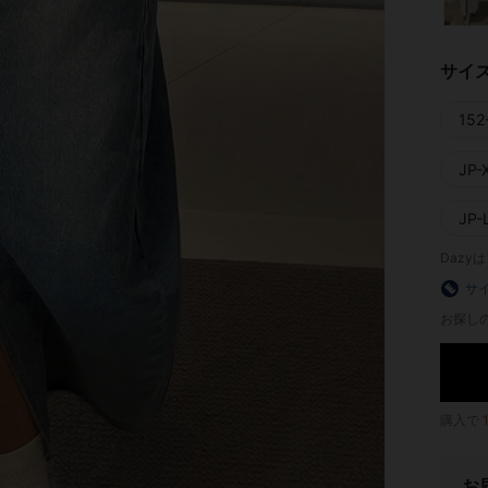
サイ
152
JP-
JP-L
Dazy
サ
お探し
購入で
お