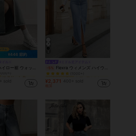
8
¥446 節約
タイル
#ミドル丈アイテム
に スリット 女性用デニム
ミディアムストレッチ 女性用デニムスカート
#1 ベストセラー
ォッシュデニムスカート ジーンズスカート ロングスカート
Flexra ウィメンズ ハイウエスト ポケット付き スリットヘム ロングデニムスカート
-5%
1000+)
(1000+)
に スリット 女性用デニム
に スリット 女性用デニム
ミディアムストレッチ 女性用デニムスカート
ミディアムストレッチ 女性用デニムスカート
#1 ベストセラー
#1 ベストセラー
1000+)
1000+)
(1000+)
(1000+)
¥2,371
+ sold
400+ sold
に スリット 女性用デニム
ミディアムストレッチ 女性用デニムスカート
#1 ベストセラー
概算
1000+)
(1000+)