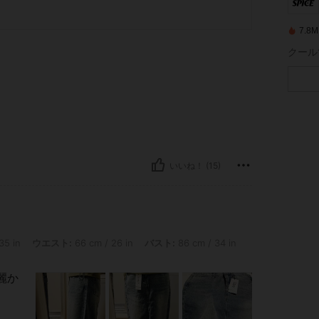
7.
クール
いいね！ (15)
 ウエスト: 66 cm / 26 in, バスト: 86 cm / 34 in, カラー: ブルー, サイズ: M
35 in
ウエスト:
66 cm / 26 in
バスト:
86 cm / 34 in
麗か