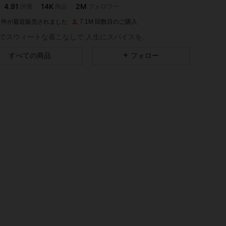
j***5
は
1日前
に購入しました
8M 件が最近販売されました
7.1M 回数目のご購入
4.91
14K
2M
でスウィートな着こなしで 人生にスパイスを。
すべての商品
フォロー
4.91
14K
2M
4.91
14K
2M
4.91
14K
2M
4.91
14K
2M
4.91
14K
2M
4.91
14K
2M