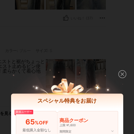
いいね！ (37)
: ブルー, サイズ: S
s
カラー:
ブルー
サイズ:
S
ウエストと裾がちょっと
ウエスト止めるピン使
！柔らかくて着心地
いいね！ (7)
スペシャル特典をお届け
新規ユーザー
を見る
商品クーポン
65
%OFF
上限 ¥1,600
最低購入金額なし
期間限定