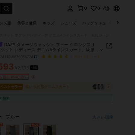
0
0
select.
ンズ服
美容と健康
キッズ
シューズ
バッグ＆リュック
下着＆
DAZY ダメージウォッシュ フェード ロングスリット ポケット レディース デニムAラインスカート、秋服ジーンズスカート ロングスカート
DAZY ダメージウォッシュ フェード ロングスリ
ポケット レディース デニムAラインスカート、秋服ジ
スカート ロングスカート
z2411215876956724
(1000+ レビュー)
593
¥2,733
-5%
ICE AND AVAILABILITY
割引 ¥140 OFF
1 ベストセラー
長い 女性用デニムスカート
料無料
:
ブルー
大きい画像