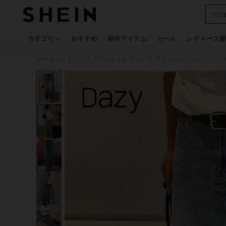
でに
Use up
カテゴリ
おすすめ
新作アイテム
セール
レディース服
ホーム
レディース アパレル
レディース ファッション
レディース
/
/
/