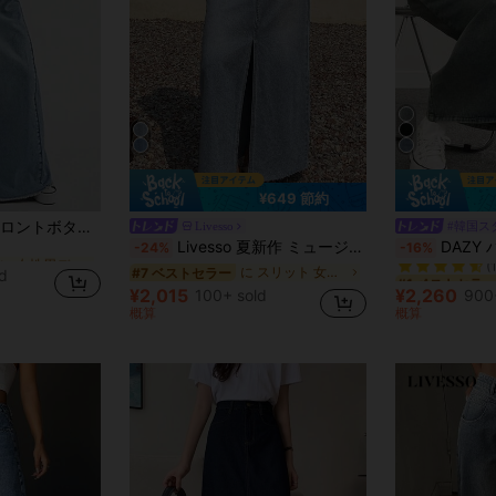
¥649 節約
ゆるい 女性用デニムスカート
シスカート アウトドア用、エレガントなブルー ストリートスタイル スカート 春
Livesso
#韓国ス
#1 ベストセラー
Livesso 夏新作 ミュージックフェスティバル ルーズカジュアル ビーチバケーション スタイル レディース スカートジーンズスカート ロングスカート
DAZY ハイロー裾 ウ
-24%
-16%
ゆるい 女性用デニムスカート
ゆるい 女性用デニムスカート
(
に スリット 女性用デニム
#7 ベストセラー
#1 ベストセラー
#1 ベストセラー
d
ゆるい 女性用デニムスカート
(
(
¥2,015
¥2,260
100+ sold
900
#1 ベストセラー
概算
概算
(