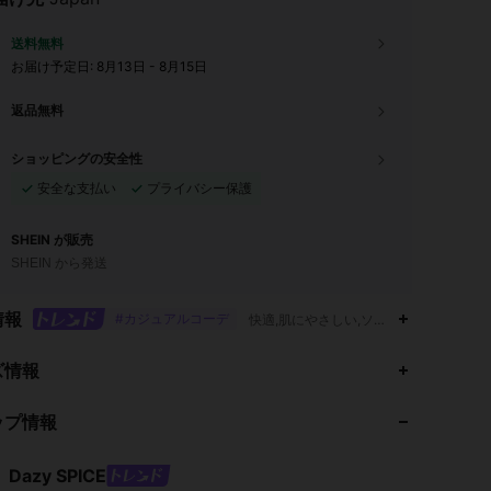
送料無料
お届け予定日:
8月13日 - 8月15日
返品無料
ショッピングの安全性
安全な支払い
プライバシー保護
SHEIN が販売
SHEIN から発送
情報
#カジュアルコーデ
快適,肌にやさしい,ソフト,晩秋 (10-1
4.91
14K
2M
ズ情報
ップ情報
4.91
14K
2M
Dazy SPICE
4.91
14K
2M
評価
商品
フォロワー