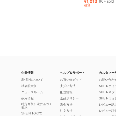
¥1,013
90+ sold
概算
企業情報
ヘルプ＆サポート
カスタマー
SHEINについて
お買い物ガイド
お問い合わ
社会的責任
支払い方法
SHEINポ
ニュースルーム
配送情報
SHEINギ
採用情報
返品ポリシー
SHEINウ
特定商取引法に基づく
返金方法
レビュー記
表示
注文方法
レビュー評
SHEIN TOKYO