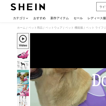
ライ
Use up
カテゴリ
おすすめ
新作アイテム
セール
レディース服
ホーム
ペット用品
ペットウェア
ペット 機能服
ペット ライフ
/
/
/
/
Video