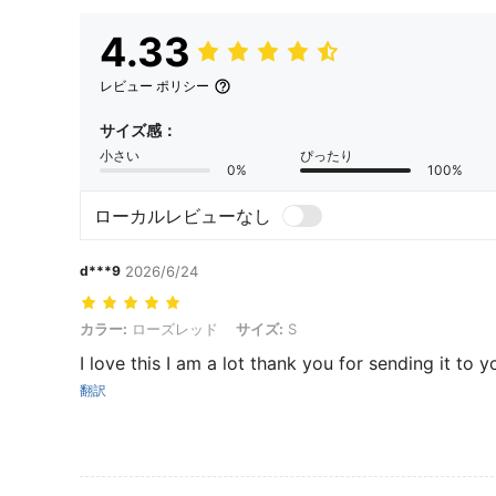
4.33
レビュー ポリシー
サイズ感：
小さい
ぴったり
0%
100%
ローカルレビューなし
d***9
2026/6/24
カラー: ローズレッド, サイズ: S
カラー:
ローズレッド
サイズ:
S
I love this I am a lot thank you for sending it to y
翻訳