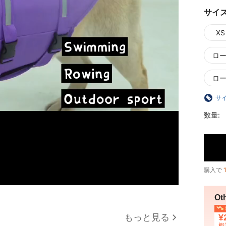
サイ
XS
ロー
ロー
サ
数量:
購入で
Ot
もっと見る
¥
概