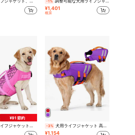
整可能、耐裂性と高視認性、水泳とボートに適し、小型犬用ライフベスト
調整可能な犬用ライフジャケット、シャーク型高浮力レスキューハンドル付き、小型犬、中型犬、大型犬の水泳やボート遊びに適しています
-1%
¥1,401
概算
¥91 節約
グベスト 水泳 & ボート用、小型犬、中型犬、大型犬に適し、レスキューハンドル付き、高浮力
犬用ライフジャケット 高浮力 犬用スイミングベスト 水泳・ボート遊び用 耐裂 反射材付き ペット用スイミングベスト 小型犬・中型犬・大型犬対応 プール浮遊スタイル 調整可能な犬用スイミング安全ベスト
-3%
¥1,154