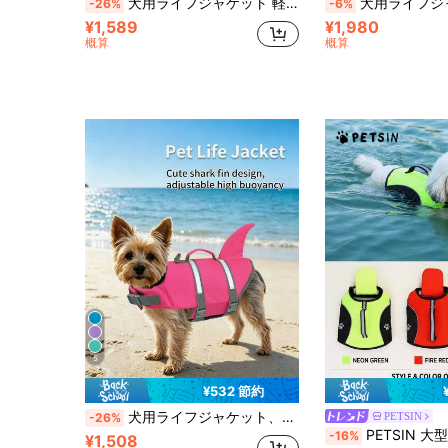
犬用ライフジャケット 軽量 浮力調整可能 レスキューハンドル付き 高視認性リフレクターデザイン 小型・中型犬向け 水泳・ボート用
犬用ライフジャケット、高浮力小型犬用水着、反射材付き調整可能なライフベスト
-26%
-6%
¥1,589
¥1,980
概算
概算
5
¥532 節約
犬用ライフジャケット、犬用スイミング浮力ベスト、水泳、プール、ボートに適しています。ハンドル付きの耐裂性高浮力犬用ライフジャケット、小型から中型犬向けに設計
PETSIN
-26%
#2 ベストセラー
PETSIN 大型犬用服 大型犬用ライフジャケット ミニマリスト 子犬の肉球プリントグラフィック スポーツスタイル 軽量 薄手 夏用ビー
-16%
¥1,508
売り切れ間近！