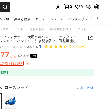
0
0
select.
ンズ服
美容と健康
キッズ
シューズ
バッグ＆リュック
下着＆
犬用ライフジャケット、犬用水着ベスト、アップグレードされたレスキューハンドル、引き裂き防止、調整可能なベリーフィット ビーチ、ボート用、優れた浮力、小型犬、中型犬、大型犬用ライフベスト
イフジャケット、犬用水着ベスト、アップグレード
レスキューハンドル、引き裂き防止、調整可能なベ
ィット ビーチ、ボート用、優れた浮力、小型犬、中
p260303101876239322625
(6 レビュー)
大型犬用ライフベスト
177
¥2,325
から
-6%
ICE AND AVAILABILITY
割引 ¥148 OFF
料無料
:
ローズレッド
大きい画像