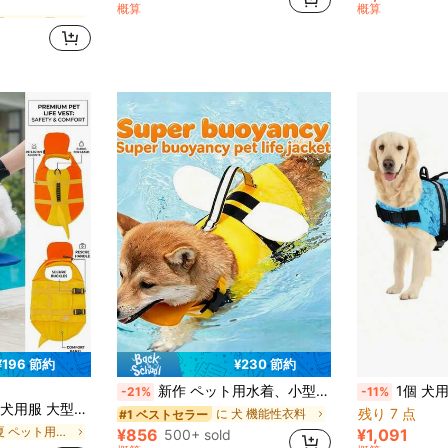
概算
概算
に 夏 ペット用ライフジャケットと水着
に 夏 ペット用ライフジャケットと水着
に 夏 ペット用ライフジャケットと水着
¥196 節約
¥230 節約
新作 ペット用水着、小型/中型ペット用高浮力、屋外プールで使用可能
1個 犬用ライフジャケット、調整可能な胸囲と首囲、破れにく
-21%
-11%
ーチ水着、保護着、ヨーロッパやアメリカで使用可能、アウトドアウォーキング、リード、PET用ライフジャケット&水着に使えます
残り 7 点
に 犬 機能性衣料
#1 ベストセラー
に 夏 ペット用ライフジャケットと水着
¥856
¥1,091
500+ sold