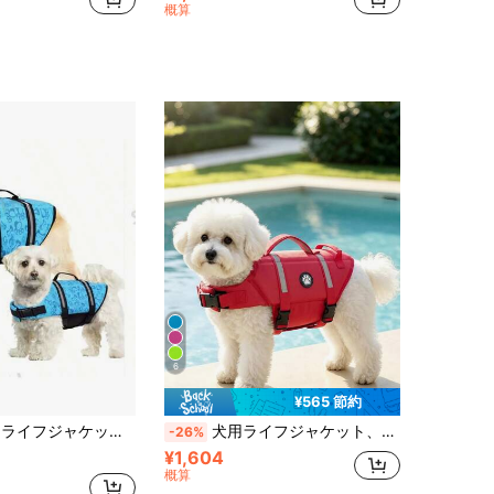
概算
6
¥565 節約
い設計、小型犬・中型犬に適し、ボート、水泳、その他の用途に適し、高い浮力性能、持ち運び可能なハンドルとDリング付き
犬用ライフジャケット、軽量調整可能な浮力ベスト、レスキューハンドル付き、高視認性反射デザイン、小型・中型犬のスイミングとボートに適しています
-26%
¥1,604
概算