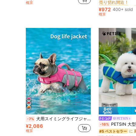
概算
#2 ベストセラー
#2 ベストセラー
売り切れ間近！
売り切れ間近！
¥972
400+ sold
#2 ベストセラー
概算
売り切れ間近！
犬用スイミングライフジャケット、子犬用浮力ベスト ハンドル付き、高視認性 耐裂性素材、ボートやカヤックに適しています
PETSIN
-7%
PETSIN 大型犬用服 大型犬用ライフジャケット ミニマリスト 子犬の肉球プリントグラフィック スポーツスタイル 軽量 薄手 夏用ビ
-16%
¥2,086
概算
#5 ベストセラー