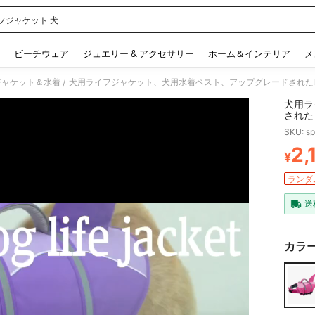
フジャケット 犬
 and down arrow keys to navigate search 検索履歴 and 人気ワード. Press Enter to 
ビーチウェア
ジュエリー & アクセサリー
ホーム＆インテリア
メ
ジャケット＆水着
/
犬用ラ
された
リーフ
SKU: s
型犬、
2,
¥
PR
ランダム
送
カラー