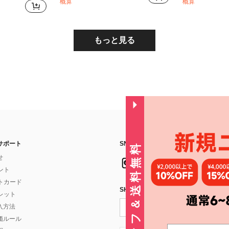
概算
概算
もっと見る
サポート
SNSフォローはこちら：
30%オフ＆送料無料
せ
イント
フトカード
SHEIN STYLE NEWSを購読する
ォレット
入方法
価ルール