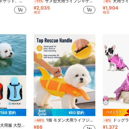
、高視認性、水泳、ボート、アウトドアスポーツに適しています
サメ型犬用ライフジャケット 高浮力 スイミングペットベスト ハンドル付き 小型・中型犬向け
犬用ライフジャケット、高浮力で腹部調
-11%
-6%
¥2,035
¥1,904
概算
概算
¥188 節約
¥80 節約
1個 モダン犬用ライフジャケット、スムーズな浮力ナイロン素材、ユニセックス多機能ペット水泳ベスト、エレガントなコントラストカラーのパピー安全ベスト、サーフィン、ボート、湖ハイキング、キャンパストラベル、新学期シーズンのペット保護服に適しています
ドッグライフジャケット、サメデザイン フローティン
-48%
-6%
に 夏 ペット用ライフジャケットと水着
チ水着、保護着、ヨーロッパやアメリカで使用可能、アウトドアウォーキング、リード、PET用ライフジャケット&水着に使用できます
¥86
¥1,372