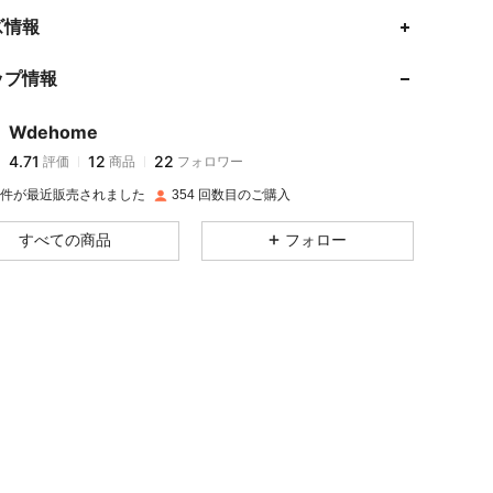
ズ情報
ップ情報
Wdehome
4.71
12
22
評価
商品
フォロワー
V***a
が
1日前
にフォローしました
5K 件が最近販売されました
354 回数目のご購入
すべての商品
フォロー