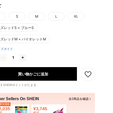
ズ
S
M
L
XL
ズレッドS + ブルーS
ズレッドM + バイオレットM
イズガイド
買い物かごに追加
13
SHEINポイントがたまる
her Sellers On SHEIN
全2商品を確認
最安価格
2,035
¥3,745
算
概算