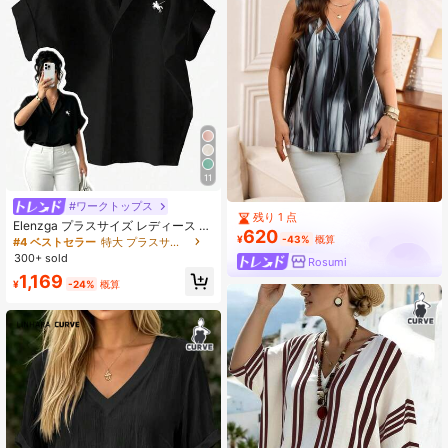
11
#ワークトップス
残り 1 点
Elenzga プラスサイズ レディース 白
620
刺繍 半袖 Vネック ブラウス、柔らか
¥
-43%
概算
#4 ベストセラー
特大 プラスサイズのブラウス
い生地 ノースリーブ シャツ トップ
300+ sold
Rosumi
ス、卒業式、休日、バレンタインデ
1,169
ー、音楽フェス、母の日、ハロウィ
¥
-24%
概算
ン、感謝祭、イースター、国民の祝
日、ダンス、デート、パーティー、
結婚式、お出かけなどに適していま
す