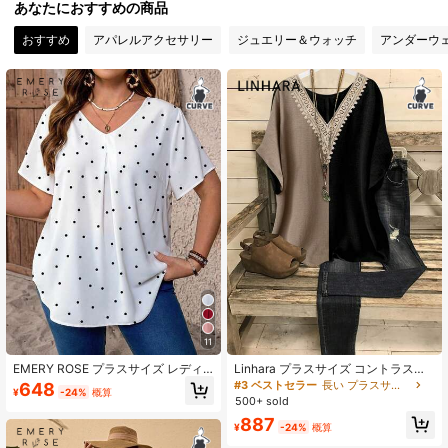
あなたにおすすめの商品
おすすめ
アパレルアクセサリー
ジュエリー＆ウォッチ
アンダーウ
1M フォロワー
4.86
1M フォロワー
4.86
1M フォロワー
4.86
1M フォロワー
4.86
1M フォロワー
4.86
11
1M フォロワー
4.86
EMERY ROSE プラスサイズ レディ
Linhara プラスサイズ コントラスト
ース Vネック 半袖 カジュアル ポルカ
カラー ラッフル ドルマンスリーブ V
#3 ベストセラー
長い プラスサイズのブラウス
648
¥
-24%
概算
ドット ブラウス
ネック カジュアル リネンシャツ
500+ sold
1M フォロワー
4.86
887
¥
-24%
概算