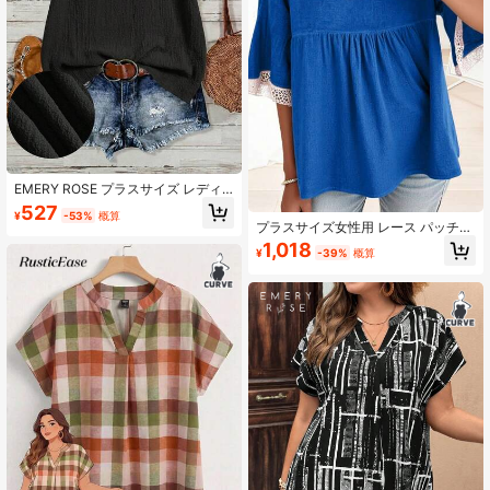
EMERY ROSE プラスサイズ レディ
ース カジュアル バカンス 貝殻 フロ
527
¥
-53%
概算
ーラル 装飾 スクエアネック ランタ
プラスサイズ女性用 レース パッチワ
ンスリーブ エレガントルーズ快適シ
ーク カジュアル 半袖 ルーズTシャツ
1,018
フォンブラウス、夏のバカンス着
¥
-39%
概算