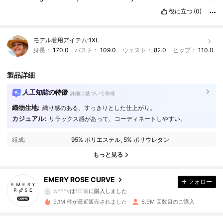
sizeng
役に立つ
(0)
モデル着用アイテム:
1XL
身長：
170.0
バスト：
109.0
ウェスト：
82.0
ヒップ：
110.0
製品詳細
人工知能の特徴
詳細に基づいて作成
織物生地:
織り感のある、すっきりとした仕上がり。
カジュアル:
リラックス感があって、コーディネートしやすい。
1M フォロワー
4.86
組成:
95% ポリエステル, 5% ポリウレタン
1M フォロワー
4.86
もっと見る
EMERY ROSE CURVE
フォロー
1M フォロワー
4.86
w***v
は
1日前
に購入しました
9.1M 件が最近販売されました
6.9M 回数目のご購入
1M フォロワー
4.86