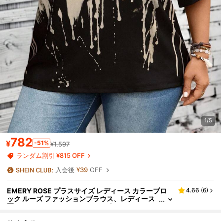
1/5
782
¥
-51%
¥1,597
ランダム割引 ¥815 OFF
入会後
¥39
OFF
EMERY ROSE プラスサイズ レディース カラーブロ
4.66
(
6
)
ック ルーズ ファッションブラウス、レディース
夏、レディース バケーション、ボヘミアン ホリ
デー、秋、レディース秋、カントリーコンサート、オ