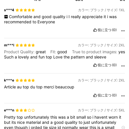
s***4
カラー: ブラック / サイズ: 1XL
Comfortable
and
good
quality
i
I
really
appreciate
it
i
was
recommended
to
Everyone
役に立つ
(0)
m***l
カラー: ブラック / サイズ: 2XL
Product Quality:
great
Fit:
good
True to product images:
yes
Such
a
lovely
and
fun
top
Love
the
pattern
and
sleeve
役に立つ
(0)
k***e
カラー: ブラック / サイズ: 2XL
Article
au
top
du
top
merci
beaucoup
役に立つ
(0)
e***n
カラー: ブラック / サイズ: 5XL
Pretty
top
unfortunately
this
was
a
bit
small
so
i
havent
worn
it
but
its
nice
material
and
a
good
quality
to
just
unfortunately
even
though
i
orded
tje
size
id
normally
wear
this
is
a
small