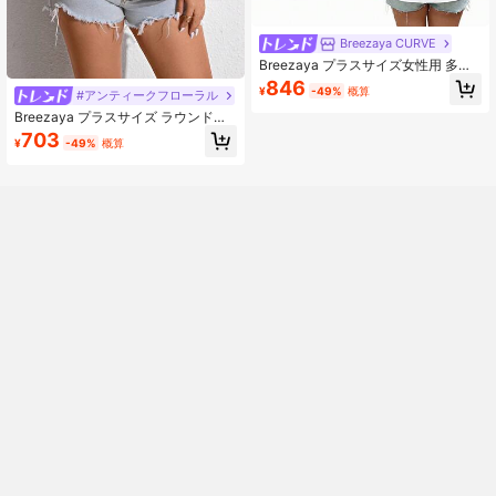
Breezaya CURVE
Breezaya プラスサイズ女性用 多機
能 刺繍 フリル スプライス コントラ
846
¥
-49%
概算
#アンティークフローラル
ストカラー 半袖ブラウス
Breezaya プラスサイズ ラウンドネ
ック 半袖 カジュアル プリント ルー
703
¥
-49%
概算
ズプルオーバーシャツ