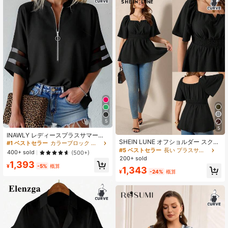
5
5
INAWLY レディースプラスサマーフ
SHEIN LUNE オフショルダー スクエ
ァッションジップアップトップ、ミ
#1 ベストセラー
カラーブロック プラスサイズのブラウス
アネック フローイーヘム プラスサイ
ニマリストスタイリッシュなカジュ
#5 ベストセラー
長い プラスサイズのブラウス
400+ sold
(500+)
ズ ブラウス
アル デイリーウェア
200+ sold
1,393
¥
-5%
概算
1,343
¥
-24%
概算