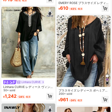
¥
-47%
概算
ック バットウィング 半袖 ルーズ ア
EMERY ROSE プラスサイズ レディ
シンメトリーヘム サイドスリット コ
ース カラーブロック ストライプ 半
610
ントラストカラー ブラウス
¥
-43%
概算
袖 カジュアルトップス
Linhara CURVE
Linhara CURVE レディース ヴィンテ
プラスサイズ レディース ボヘミアン
ージカジュアルシャツ 上品でエレガ
50+ sold
風 ルーズ Vネック トップス 軽量 フ
200+ sold
ント 夏休みスタイル 夏の爽やかで快
1,242
¥
-24%
概算
ェイクリネン調 夏用 カントリー ビ
適な 夏のヴィンテージエキゾチック
961
¥
-24%
概算
ーチ ブラック
スタイル 夏の中国風レジャースタイ
ル プラスサイズ レディースシャツ