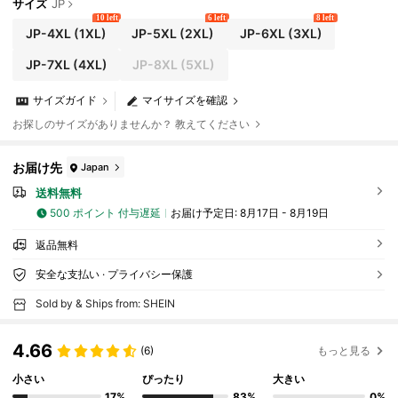
ールドマネースタイル レディース、カントリー レデ
サイズ
JP
ィーストップス
10 left
6 left
8 left
JP-4XL
(1XL)
JP-5XL
(2XL)
JP-6XL
(3XL)
JP-7XL
(4XL)
JP-8XL
(5XL)
サイズガイド
マイサイズを確認
お探しのサイズがありませんか？ 教えてください
お届け先
Japan
送料無料
500 ポイント 付与遅延
お届け予定日:
8月17日 - 8月19日
返品無料
安全な支払い · プライバシー保護
Sold by & Ships from: SHEIN
4.66
(6)
もっと見る
小さい
ぴったり
大きい
17%
83%
0%