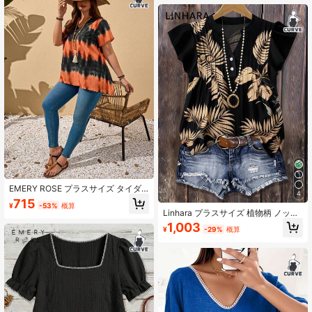
EMERY ROSE プラスサイズ タイダ
4
イ アシンメトリーヘム カジュアルシ
715
¥
-53%
概算
ャツ、チュニックトップス、女性用
Linhara プラスサイズ 植物柄 ノッチ
夏服、カントリーコンサート用、ボ
カラー カジュアル バケーションシャ
1,003
ヘミアン風女性用、ウエスタン女性
¥
-29%
概算
ツ
用、フェスティバル女性用、カント
リーコンサート用、ボヘミアン風女
性用、プライドライフ、LGBTQ レズ
ビアンプライドデー、プライド女
性、レインボープライドギフト