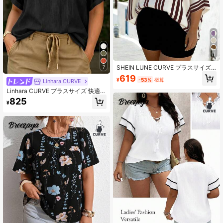
11
SHEIN LUNE CURVE プラスサイズ
7
Vネック バットウィング ストライプ
619
¥
-53%
概算
Linhara CURVE
柄 バケーション シフォンカバーアッ
プ
Linhara CURVE プラスサイズ 快適
エレガント スリミング 通勤 Vネック
825
¥
多用途 夏デザイン トップス 体型カ
バー デイリー 半袖