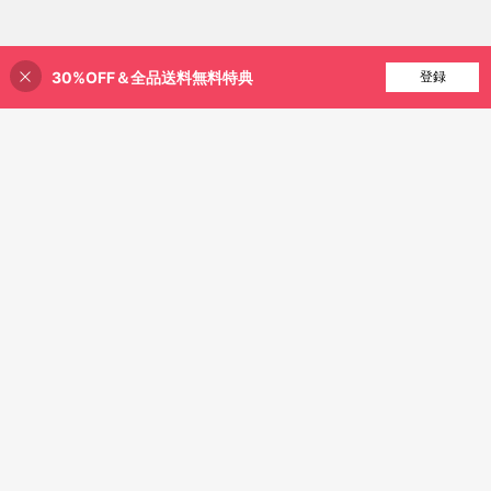
30%OFF＆全品送料無料特典
買い物かごに追加
登録
51% 割引！