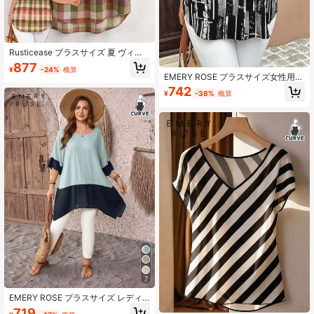
Rusticease プラスサイズ 夏 ヴィン
テージ チェック柄 ノッチネック バ
877
¥
-24%
概算
ットウィングスリーブ シャツ
EMERY ROSE プラスサイズ女性用幾
何学プリントVネック バットウィン
742
¥
-38%
概算
グ 半袖カジュアルシャツ
7
EMERY ROSE プラスサイズ レディ
ース サマー カジュアル ラウンドネ
719