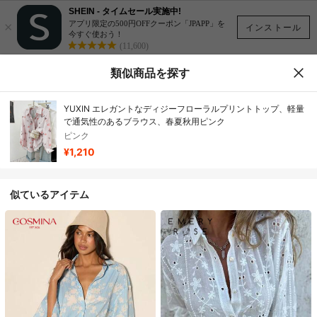
SHEIN - タイムセール実施中!
×
アプリ限定の500円OFFクーポン「JPAPP」を
インストール
今すぐ使おう！
(11,600)
類似商品を探す
YUXIN エレガントなディジーフローラルプリントトップ、軽量
で通気性のあるブラウス、春夏秋用ピンク
ピンク
¥1,210
似ているアイテム