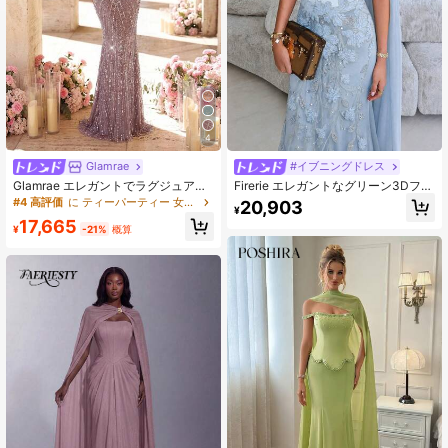
4
Glamrae
#イブニングドレス
Glamrae エレガントでラグジュアリ
Firerie エレガントなグリーン3Dフロ
ーなスパンコールビーズ刺繍メッシ
ーラルビーズ装飾エラスティックニ
#4 高評価
に ティーパーティー 女性用パーティーウェア
20,903
¥
ュ生地のセクシーなストラップレス
ットマーメイドスカート、ストラッ
17,665
マーメイドドレス、結婚式、パーテ
プレス、ウェディング、パーティ
¥
-21%
概算
ィー、バカンス、ガラ、フォーマル
ー、バケーション、ガラ、イブニン
な機会に適しています(豪華にデコレ
グドレス(豪華な装飾)パーティー
ーション)