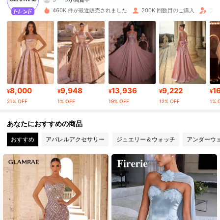
669K フォロワー
4.85
460K 件が最近販売されました
200K 回数目のご購入
フォ
669K フォロワー
4.85
669K フォロワー
4.85
669K フォロワー
4.85
8,000
9,948
13,936
9,222
1
¥
¥
¥
¥
¥
669K フォロワー
4.85
21% OFF
1% OFF
19% OFF
12% OFF
1% 
669K フォロワー
4.85
あなたにおすすめの商品
おすすめ
アパレルアクセサリー
ジュエリー＆ウォッチ
アンダーウ
669K フォロワー
4.85
669K フォロワー
4.85