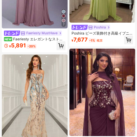
7
Poshira
Poshira ビーズ装飾付き高級イブニ
Faeriesty MustHave
ングドレス、きらめくラグジュアリ
7,677
Faeriesty エレガントなストラ
NEW
¥
-1%
概算
ーエレガントな社交界スタイルドレ
ップレス ロングドレス ウエストシェ
5,891
ス
¥
-20%
イプボディ ホローネック フローイン
グAラインシルエット ウェディング