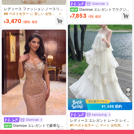
Glamrae
レディース ファッション ノースリー
Glamrae エレガントでラグジュ
NEW
ブ ロング スパンコール バッククロ
アリーなビーズ・スパンコール刺繍
#6 ベストセラー
に 新しい 女性のカクテルドレス
7,853
¥
-1%
概算
ス イブニングドレス フォーマル ボ
レースパッチワーク エラスティック
3,470
ールガウン デート パーティー ステ
ニットメッシュ ギャザー入り セクシ
¥
-21%
概算
ージ 晩餐会 バケーション 結婚式 秋
ーなストラップレス スリット入りマ
向け
ーメイドドレス ウェディングイベン
ト、バチェロレットパーティー、バ
ケーション、ホリデーパーティー、
ミュージックフェスティバル、卒業
シーズン、イブニングガラ用 ハルタ
ーショール付き (重厚な職人技スタイ
ル)
¥1,349 節約
kamazing
Glamrae
レディース エレガント レース レイ
ヤード スパゲッティストラップ アシ
#1 ベストセラー
に デート 女性用パーティーウェア
Glamrae エレガントで豪華なビ
NEW
ンメトリーヘム ミントグリーン パー
ーズバブルダイヤモンドスパンコー
70+ sold
23,068
ティードレス プロムドレス ウェディ
¥
-1%
概算
ル刺繍セクシーなストラップレスマ