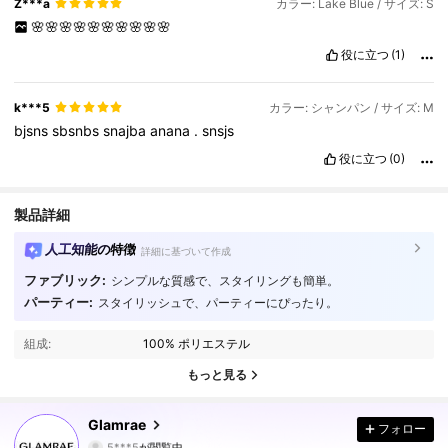
Z***a
カラー: Lake Blue / サイズ: S
🌸🌸🌸🌸🌸🌸🌸🌸🌸🌸
役に立つ
(1)
k***5
カラー: シャンパン / サイズ: M
bjsns
sbsnbs
snajba
anana
.
snsjs
役に立つ
(0)
製品詳細
人工知能の特徴
詳細に基づいて作成
ファブリック:
シンプルな質感で、スタイリングも簡単。
パーティー:
スタイリッシュで、パーティーにぴったり。
669K フォロワー
4.85
組成:
100% ポリエステル
669K フォロワー
4.85
もっと見る
669K フォロワー
4.85
Glamrae
フォロー
5***5
が閲覧中