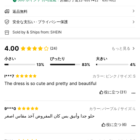
返品無料
安全な支払い · プライバシー保護
Sold by & Ships from: SHEIN
4.00
(24)
もっと見る
小さい
ぴったり
大きい
13%
83%
4%
l***7
カラー: ピンク / サイズ: S
The
dress
is
so
cute
and
pretty
and
beautiful
役に立つ
(31)
9***0
カラー: パープル / サイズ: L
حلو
جدا
وأنيق
بس
كان
المفروض
آخذ
مقاس
اصغر
役に立つ
(6)