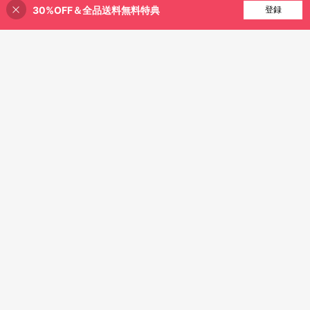
5,101
ングゲストドレス 誕生日 入学式 夏
30%OFF＆全品送料無料特典
買い物かごに追加
ーメイドドレス、ウェディングイベ
登録
¥
-21%
概算
1% 割引！
秋
ント、バチェラーパーティー、バケ
ーション、プロム、卒業シーズン、
音楽フェスティバル、イブニングガ
ラに適しています(重厚な職人技)
バレンタインデー セクシー Vネ
NEW
ック ショート ミニ丈 長袖 フィット
3,375
ADYCE
¥
-40%
レース エレガント バーガンディ リ
ADYCE エレガントなチューブ
NEW
ボン付き イブニング カクテル パー
トップ ウエストマーク バックレス
ティードレス レディース
11,785
¥
-1%
概算
ボディコン レース フィッシュボーン
トレイン付き ハイスリット フェステ
ィバル プロムドレス ホームカミング
ウェディングゲスト フォーマルディ
ナーパーティー