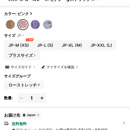
レスマーメイドガウン ウェディングイベント、
バチェロレットパーティー、バケーション、ホリデ
ーイブニングパーティー用 (ヘビーデコラティブス
カラー: ピンク
タイル)
サイズ
JP
7 left
JP-M
(XS)
JP-L
(S)
JP-XL
(M)
JP-XXL
(L)
プラスサイズ
サイズガイド
マイサイズを確認
サイズグループ
ローストレッチ
数量:
お届け先
Japan
送料無料
500 ポイント 付与遅延
お届け予定日:
8月14日 - 8月16日