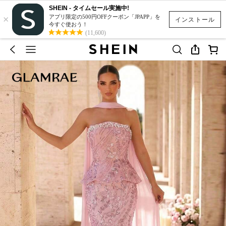
SHEIN - タイムセール実施中!
×
アプリ限定の500円OFFクーポン「JPAPP」を
インストール
今すぐ使おう！
(11,600)