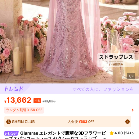
1/9
13,662
-1%
¥
¥13,820
ランダム割引 ¥158 OFF
入会後
¥683
OFF
Glamrae エレガントで豪華な3Dフラワービ
4.00
(
24
)
ーズスパンコールレース セクシーなストラップ