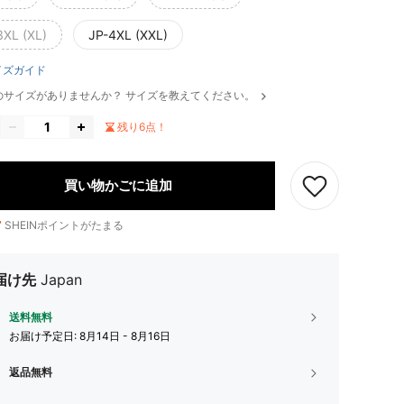
3XL (XL)
JP-4XL (XXL)
イズガイド
のサイズがありませんか？ サイズを教えてください。
残り6点！
買い物かごに追加
7
SHEINポイントがたまる
届け先
Japan
送料無料
お届け予定日:
8月14日 - 8月16日
返品無料