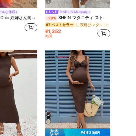
6
カルな休暇
SHEIN Maternity
さん向け アシンメトリー タイダイ ノースリーブ ワンピース 夏用
SHEIN マタニティ ストライプ カジュアル デイリードレス
-29%
に 夜遊び マタニティドレス
#7 ベストセラー
¥1,352
概算
¥440 節約