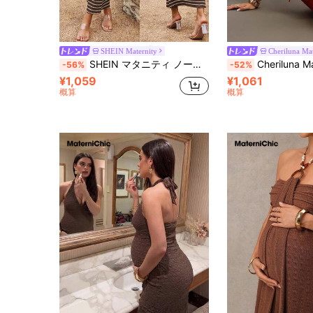
SHEIN Maternity
Cheriluna Mat
SHEIN マタニティ ノースリーブ バックレス ストライプ カジュアルワンピース スパゲッティストラップ 夏用
Cheriluna Maternity オレンジ バックレス マキシドレス、タイダイ柄、セクシーなディープVネ
-56%
-52%
¥1,059
¥1,061
概算
概算