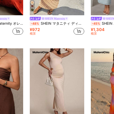
ernity
SHEIN Maternity
SHEIN
ック、フローイングファブリック、シェルバッグと合わせて、ビーチウェディング、ガラ、夏のパーティーに適しています
SHEIN マタニティ ディープVネック カットアウトデザイン プリントワンピース
SHEIN エレガントな無
-48%
-45%
¥972
¥1,304
概算
概算