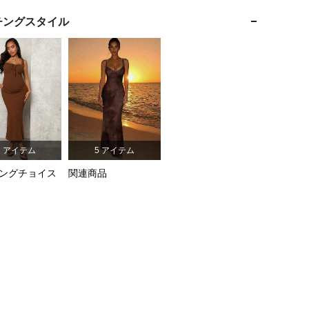
4.88
12K
482K
チングスタイル
4.88
12K
482K
4.88
12K
482K
サイズ: M
4.88
12K
482K
2 アイテム
5 アイテム
4.88
12K
482K
ングチョイス
関連商品
4.88
12K
482K