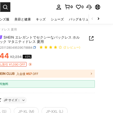
0
0
select.
ンズ服
美容と健康
キッズ
シューズ
バッグ＆リュック
下着＆
ィドレス 夏用
SHEIN エレガントでセクシーなバックレス ホル
ック マタニティドレス 夏用
z251128049539078884
(2 レビュー)
144
¥2,234
-49%
ICE AND AVAILABILITY
割引 ¥1,090 OFF
入会後
¥57
OFF
料無料
ズ
JP サイズ：
 (S)
JP-XL (M)
JP-XXL (L)