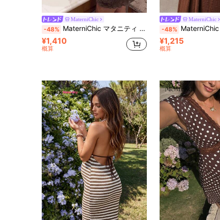
MaterniChic
MaterniChic
MaterniChic マタニティ ファッショナブル ホルターネック バックレス ショートドレス 夏用
MaterniChic 妊婦用テクスチャー入りリラッ
-48%
-48%
¥1,410
¥1,215
概算
概算