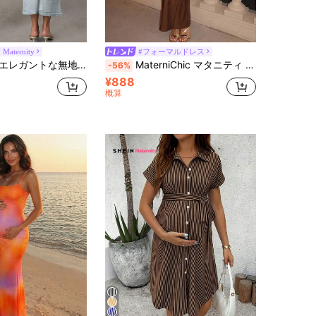
 Maternity
#フォーマルドレス
地テクスチャー バックレス ホルターネック マタニティドレス 夏用
MaterniChic マタニティ ソリッドカラー カジュアル バケーション ストラップレスドレス
-56%
¥888
概算