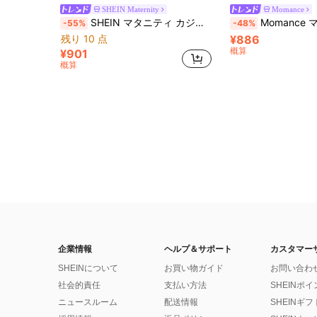
SHEIN Maternity
Momance
SHEIN マタニティ カジュアル ストライプ バックレス ホルターネック ワンピース
Momance マタニティドレス ダブルレイヤー フリル 半袖 
-55%
-48%
残り 10 点
¥886
概算
¥901
概算
企業情報
ヘルプ＆サポート
カスタマー
SHEINについて
お買い物ガイド
お問い合わ
社会的責任
支払い方法
SHEINポ
ニュースルーム
配送情報
SHEINギ