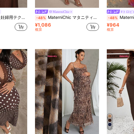
MaterniChic
#トロピ
クスプリーツラウンドリングビーズタイウエストドレス
MaterniChic マタニティ夏 ミニマリスト 無地 ホールアウト ワンショルダードレス
MaterniChic 妊婦
-48%
-48%
¥1,086
¥964
概算
概算
7