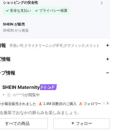
ショッピングの安全性
安全な支払い
プライバシー保護
SHEIN が販売
SHEIN から発送
情報
手洗い可,ドライクリーニング不可,グラフィック,スリット
ズ情報
4.88
12K
482K
ップ情報
4.88
12K
482K
SHEIN Maternity
m***8
が閲覧中
4.88
12K
482K
評価
商品
フォロワー
 件が最近販売されました
1.4M 回数目のご購入
フォロワー数急増 11%
る服装でおなかの膨らみを楽しみましょう。
4.88
12K
482K
すべての商品
フォロー