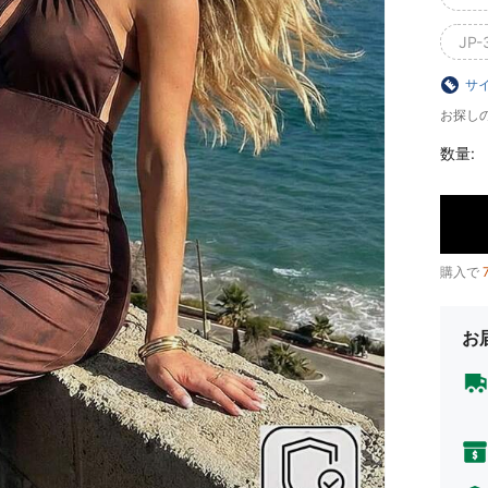
JP-
サ
お探し
数量:
購入で
お