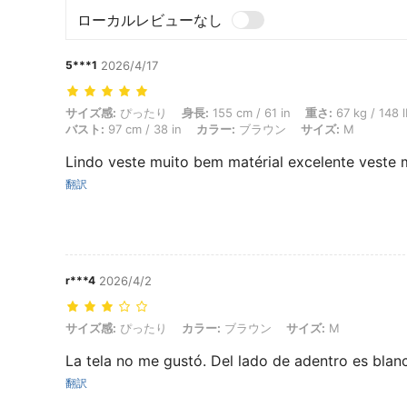
ローカルレビューなし
5***1
2026/4/17
サイズ感: ぴったり, 身長: 155 cm / 61 in, 重さ: 67 kg / 148 lbs, ウエスト
サイズ感:
ぴったり
身長:
155 cm / 61 in
重さ:
67 kg / 148 
バスト:
97 cm / 38 in
カラー:
ブラウン
サイズ:
M
Lindo veste muito bem matérial excelente veste
翻訳
r***4
2026/4/2
サイズ感: ぴったり, カラー: ブラウン, サイズ: M
サイズ感:
ぴったり
カラー:
ブラウン
サイズ:
M
La tela no me gustó. Del lado de adentro es blan
翻訳