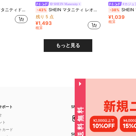
SHEIN Maternity
#カジュ
Vネック レーストリム フィット スリット デジタルプリント
SHEIN マタニティ レオパード柄 ノースリーブ ワンピース
SHEIN マタニティ
-43%
-38%
残り 5 点
¥1,039
概算
¥1,493
概算
もっと見る
サポート
SNSフォローはこちら：
せ
イント
フトカード
SHEIN STYLE NEWSを購読する