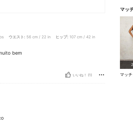
マッ
: 56 cm / 22 in, ヒップ: 107 cm / 42 in, バスト: 97 cm / 38 in, カラー: ブラウン, 
lbs
ウエスト:
56 cm / 22 in
ヒップ:
107 cm / 42 in
 muito bem
マッチ
いいね！ (1)
co