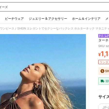
イーズ
 and down arrow keys to navigate search 検索履歴 and 人気ワード. Press Enter to 
ビーチウェア
ジュエリー & アクセサリー
ホーム＆インテリア
メ
ワンピース
SHEIN エレガントでセクシーなバックレス ホルターネック マタニテ
/
ターネ
SKU: s
1,
¥
PR
ランダム
送
サイ
JP-L