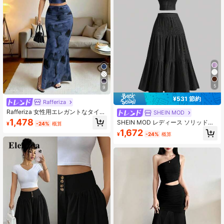
5
9
¥531 節約
Rafferiza
Rafferiza 女性用エレガントなタイダ
SHEIN MOD
イグラデーションメッシュキャミソ
1,478
SHEIN MOD レディース ソリッドカ
¥
-24%
概算
ールノースリーブフィッテッドスリ
ラー キャミソールとロングスカート
1,672
ット2ピースセット
¥
-24%
概算
のセット