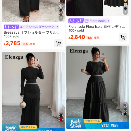
4
10
Flora Isola
Flora Isola Flora Isola 新作 レディー
#オフショルダーシック
ス オフショルダー パフスリーブ フ
100+ sold
Breezaya オフショルダー フリルト
ロントリボー ウエストフレアAライ
2,640
リム クロップトップ & ワイドレッグ
100+ sold
¥
-5%
概算
ンスカートセット、バケーション カ
パンツ
2,785
ジュアルファッション 若者 デイリー
¥
-8%
概算
万能 魅力的 エレガント
¥731 節約