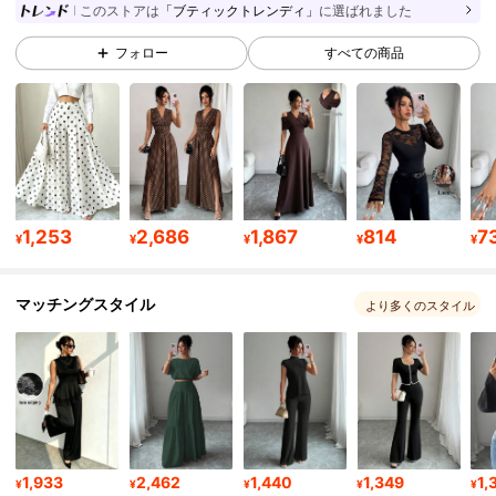
3M フォロワー
4.88
このストアは
「ブティックトレンディ」
に選ばれました
フォロー
すべての商品
3M フォロワー
4.88
3M フォロワー
4.88
3M フォロワー
4.88
1,253
2,686
1,867
814
7
¥
¥
¥
¥
¥
マッチングスタイル
3M フォロワー
4.88
より多くのスタイル
3M フォロワー
4.88
3M フォロワー
4.88
1,933
2,462
1,440
1,349
1,
¥
¥
¥
¥
¥