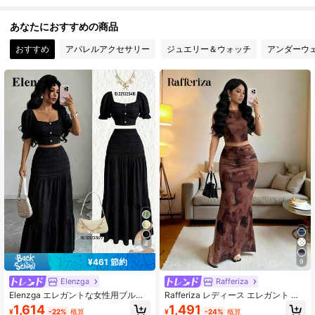
3M フォロワー
4.88
あなたにおすすめの商品
おすすめ
アパレルアクセサリー
ジュエリー＆ウォッチ
アンダーウ
4
¥461 節約
9
Elenzga
Rafferiza
Elenzga エレガントな女性用ブルー
Rafferiza レディース エレガント ブ
テクスチャー生地バケーションカジ
ラウン チェック柄 グラデーションメ
1,614
1,491
¥
-22%
概算
¥
-24%
概算
ュアルデイリーアウターウェア半袖
ッシュ 2点セット ノースリーブ スリ