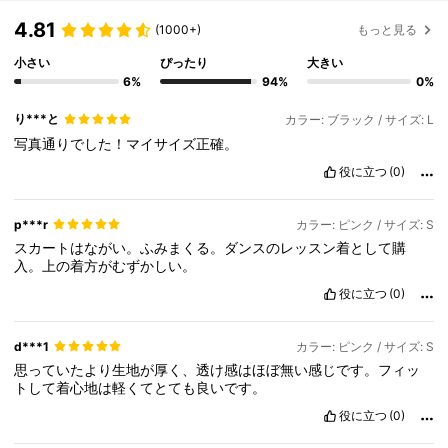
4.81
(1000+)
もっと見る
小さい
ぴったり
大きい
6%
94%
0%
り***と
カラー: ブラック / サイズ: L
写真通りでした！マイサイズ正確。
役に立つ
(0)
p***r
カラー: ピンク / サイズ: S
スカートはながい。ふみまくる。ダンスのレッスン着として購
入。上の着方がむずかしい。
役に立つ
(0)
d***1
カラー: ピンク / サイズ: S
思っていたより生地が厚く、透け感はほぼ無い感じです。フィッ
トして着心地は軽くてとても良いです。
役に立つ
(0)