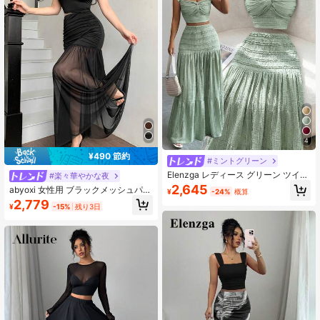
4
¥490 節約
#ミントグリーン
Elenzga レディース グリーン ツイス
#楽々華やかな夜
ト クロップドトップ スパゲッティス
2,645
abyoxi 女性用 ブラックメッシュパッ
¥
-24%
概算
トラップ ラッフルヘムスカートセッ
チワーク 半袖フィッティングトップ
2,779
ト、ロマンチック エレガントパーテ
¥
-15%
残り3日
ハイウエスト プリーツメッシュマキ
ィー カジュアル ビーチ ホリデーア
シスカート 2ピースセット、セクシ
ウトフィット
ーでエレガント、デート、パーティ
ー、休暇、結婚式、フォーマルディ
ナーに適しています、春夏