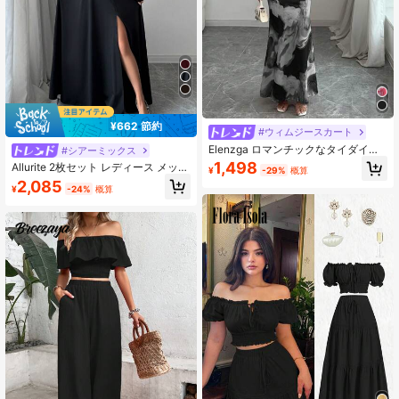
¥662 節約
#ウィムジースカート
Elenzga ロマンチックなタイダイ柄
#シアーミックス
フリルカラータンクトップ&スカート
1,498
Allurite 2枚セット レディース メッシ
¥
-29%
概算
2点セット
ュ パッチワーク Tシャツ&ロングス
2,085
¥
-24%
概算
カート、ミニマリスト セクシーな衣
装 バカンス、バレンタインデー、音
楽フェス、新学期、デイリー、春
夏、長袖