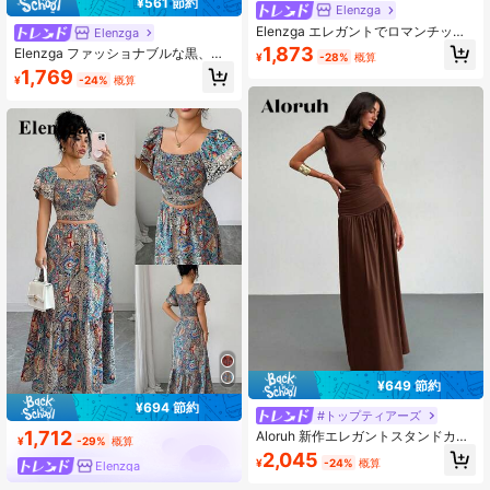
¥561 節約
Elenzga
Elenzga エレガントでロマンチック
Elenzga
な女性用2点セット:パフスリーブク
1,873
Elenzga ファッショナブルな黒、
¥
-28%
概算
ロップトップとAラインスカート
秋、エレガント、ナイトアウト、無
1,769
¥
-24%
概算
地スタンドカラー長袖ホロウアウト
メッシュパッチワークプリーツAライ
ンスカート、卒業パーティー、ホリ
デー
¥649 節約
¥694 節約
#トップティアーズ
1,712
Aloruh 新作エレガントスタンドカラ
¥
-29%
概算
ー プリーツスリムフィットトップと
2,045
¥
-24%
概算
Elenzga
ハイウエストスカート 2点セットア
ップ、通勤、お出かけ、デート用'