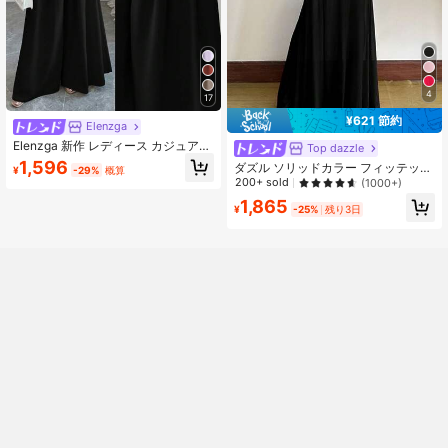
4
17
¥621 節約
Elenzga
Elenzga 新作 レディース カジュアル
Top dazzle
エレガントなファッション フローラ
1,596
ダズル ソリッドカラー フィッテッド
¥
-29%
概算
ル バックル デザイン ルーズ ワイド
ファッショナブル ワンショルダー ア
200+ sold
(1000+)
レッグパンツ、リネン カーキ色 ロン
シンメトリー ノースリーブ ドレス
グパンツ、春夏、感謝祭、ハロウィ
1,865
¥
-25%
残り3日
ンに最適、バーサタイル ルーズ フロ
ー ワイドレッグパンツ パレッツォパ
ンツ ブラック ワイドレッグパンツ
レディースパンツ カジュアルパンツ