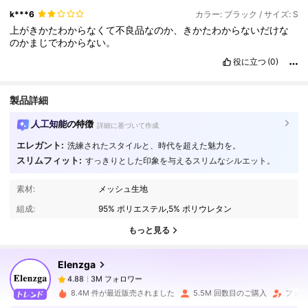
k***6
カラー: ブラック / サイズ: S
上がきかたわからなくて不良品なのか、きかたわからないだけな
のかまじでわからない。
役に立つ
(0)
製品詳細
人工知能の特徴
詳細に基づいて作成
エレガント:
洗練されたスタイルと、時代を超えた魅力を。
スリムフィット:
すっきりとした印象を与えるスリムなシルエット。
3M フォロワー
4.88
素材:
メッシュ生地
組成:
95% ポリエステル,5% ポリウレタン
3M フォロワー
4.88
もっと見る
Elenzga
3M フォロワー
4.88
8***6
は
1日前
に購入しました
8.4M 件が最近販売されました
5.5M 回数目のご購入
フォロ