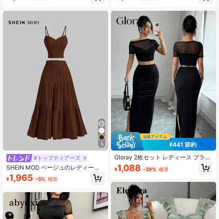
スクエアネックボタンアップトップ
ムフィット ベストトップ＆スリット
パッチワークデザインフレアスカー
入り ボディコンスカート 夏 セクシ
ト2ピースセット夏夏コーデ外出用ト
ー シック ナイトアウト パーティー
ップ
コーデ
¥441 節約
5
Gloray 2枚セット レディース ブラッ
#トップティアーズ
ク セクシー アシンメトリー肩プリー
1,088
SHEIN MOD ベージュのレディース
¥
-29%
概算
ツ メッシュ クロップトップ&ハイス
キャミソールとロングミディ丈スカ
1,965
リットマキシスカートアウトフィッ
¥
-5%
概算
ートのセット
ト