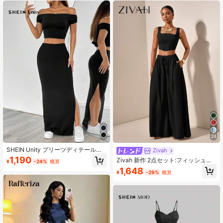
24
SHEIN Unity プリーツディテールと
Zivah
サイドスリットスカートのブラック
1,190
Zivah 新作 2点セット:フィッシュボ
¥
-24%
概算
オフショルダートップス
ーンストラップトップスとポケット
1,648
¥
-29%
概算
付ワイドパンツ、凹凸生地、カジュ
アルなバケーションコーデ - B