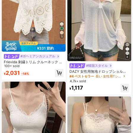
5
¥331 節約
#ボヘミアンカジュアル
8
Frievida 刺繍トリム クルーネック 長
#韓国スタイル
袖 レディースブラウス ボヘミアン
100+ sold
バケーション ファッショナブルなス
DAZY 女性用無地ドロップショルダ
2,031
¥
-14%
タイル 春秋向け
ーTシャツ シアー長袖トップス、秋
#4 ベストセラー
長い 女性用Tシャツ
の女性用衣類 水着用カバーアップ
4.7k+ sold
1,117
¥