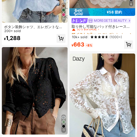
6
¥58 節約
14
MOREGETS BEAUTY
#1 ベストセラー
に エレガント ノースリーブキャミソール
売り切れ間近！
取り外し可能なパッド付きレースキ
ボタン装飾シャツ、エレガントな長
ャミソール、多用途ノースリーブア
袖カラーシャツ春
200+ sold
#1 ベストセラー
#1 ベストセラー
に エレガント ノースリーブキャミソール
に エレガント ノースリーブキャミソール
ンダーシャツ、女性向け、新学期、
売り切れ間近！
売り切れ間近！
10k+ sold
1,288
(1000+)
クリスマス、春節、カジュアルホワ
¥
#1 ベストセラー
に エレガント ノースリーブキャミソール
663
イトサマー、シック&エレガント
¥
-8%
売り切れ間近！
11