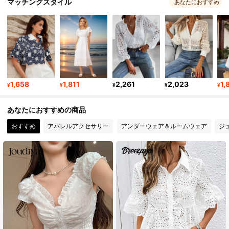
マッチングスタイル
あなたにおすすめ
13K フォロワー
4.77
13K フォロワー
4.77
1,658
1,811
2,261
2,023
1,
¥
¥
¥
¥
¥
13K フォロワー
4.77
あなたにおすすめの商品
13K フォロワー
4.77
おすすめ
アパレルアクセサリー
アンダーウェア＆ルームウェア
ジ
13K フォロワー
4.77
13K フォロワー
4.77