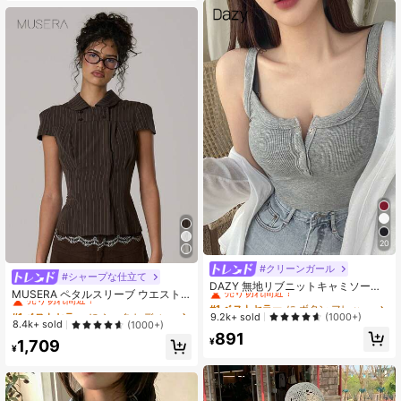
20
#クリーンガール
#1 ベストセラー
に ボタン フレッシュなノースリーブキャミソール
#シャープな仕立て
#1 ベストセラー
に シック レディーストップス、ブラウス、Tシャツ
売り切れ間近！
DAZY 無地リブニットキャミソール
売り切れ間近！
MUSERA ペタルスリーブ ウエスト
レディース夏タンクトップ、ノース
#1 ベストセラー
#1 ベストセラー
に ボタン フレッシュなノースリーブキャミソール
に ボタン フレッシュなノースリーブキャミソール
シェイプ ストライプシャツ 春夏向け
#1 ベストセラー
#1 ベストセラー
に シック レディーストップス、ブラウス、Tシャツ
に シック レディーストップス、ブラウス、Tシャツ
リーブ、きゃみソール
売り切れ間近！
売り切れ間近！
9.2k+ sold
(1000+)
コージー コテージコア Y2K ココクラ
売り切れ間近！
売り切れ間近！
8.4k+ sold
(1000+)
ウド
#1 ベストセラー
に ボタン フレッシュなノースリーブキャミソール
891
#1 ベストセラー
に シック レディーストップス、ブラウス、Tシャツ
¥
1,709
売り切れ間近！
¥
売り切れ間近！