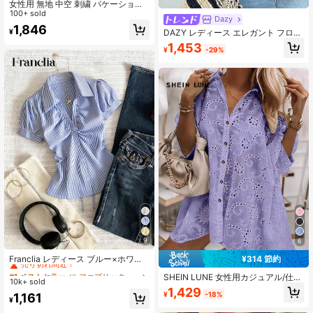
女性用 無地 中空 刺繍 バケーション
シャツ ブラック 夏
100+ sold
Dazy
1,846
¥
DAZY レディース エレガント フロー
ラルプリント ブラウス、春/夏 長袖
1,453
¥
-29%
9
6
#1 ベストセラー
に ファブリック 柔らかなオフィスブラウス
売り切れ間近！
¥314 節約
Franclia レディース ブルー×ホワイ
ト ストライプ ボタン付きシャーリン
#1 ベストセラー
#1 ベストセラー
に ファブリック 柔らかなオフィスブラウス
に ファブリック 柔らかなオフィスブラウス
SHEIN LUNE 女性用カジュアル/仕事
グ Vネックシャツ 夏向け エフォート
10k+ sold
売り切れ間近！
売り切れ間近！
用 無地 ホールアウト 刺繍ブラウス
レスシック ブラウス 通学・新学期向
1,429
¥
-18%
#1 ベストセラー
に ファブリック 柔らかなオフィスブラウス
1,161
け 春カジュアル
¥
売り切れ間近！