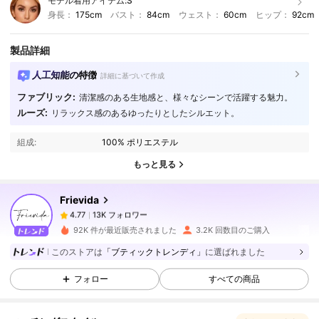
モデル着用アイテム:
S
身長：
175cm
バスト：
84cm
ウェスト：
60cm
ヒップ：
92cm
製品詳細
人工知能の特徴
詳細に基づいて作成
ファブリック:
清潔感のある生地感と、様々なシーンで活躍する魅力。
13K フォロワー
4.77
ルーズ:
リラックス感のあるゆったりとしたシルエット。
組成:
100% ポリエステル
13K フォロワー
4.77
もっと見る
Frievida
13K フォロワー
4.77
n***v
は
1日前
に購入しました
92K 件が最近販売されました
3.2K 回数目のご購入
13K フォロワー
4.77
このストアは
「ブティックトレンディ」
に選ばれました
フォロー
すべての商品
13K フォロワー
4.77