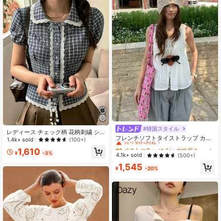
#韓国スタイル
#2 ベストセラー
ゆるい 女性用タンクトップ&キャミス
レディース チェック柄 花柄刺繍 シ
売り切れ間近！
フレンチソフトタイストラップ カジ
ングルブレスト カジュアル 万能 デ
1.4k+ sold
(100+)
ュアル サマー ノースリーブ ホワイ
イリーウェア シャツ 夏用
#2 ベストセラー
#2 ベストセラー
ゆるい 女性用タンクトップ&キャミス
ゆるい 女性用タンクトップ&キャミス
1,610
トトップ
¥
-3%
売り切れ間近！
売り切れ間近！
4.1k+ sold
(500+)
#2 ベストセラー
ゆるい 女性用タンクトップ&キャミス
1,545
¥
-20%
売り切れ間近！