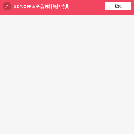
30%OFF＆全品送料無料特典
買い物かごに追加
登録
25% 割引！