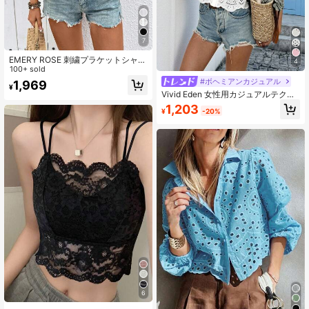
7
EMERY ROSE 刺繍プラケットシャ
4
ツ、カジュアルシャツ
100+ sold
#ボヘミアンカジュアル
1,969
¥
Vivid Eden 女性用カジュアルテクス
チャード半袖シャツ、プラケット前
1,203
¥
-20%
開き、休暇向け
6