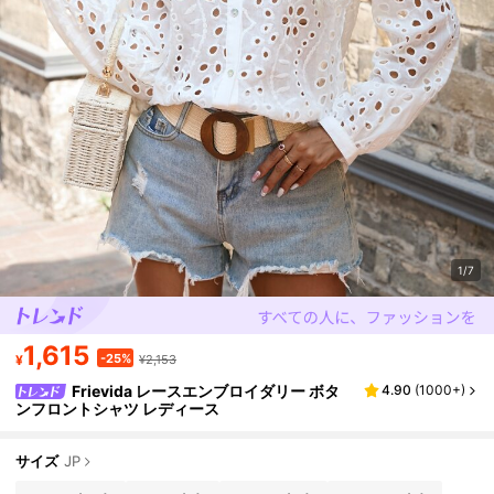
1/7
1,615
-25%
¥
¥2,153
Frievida レースエンブロイダリー ボタ
4.90
(
1000+
)
ンフロントシャツ レディース
サイズ
JP