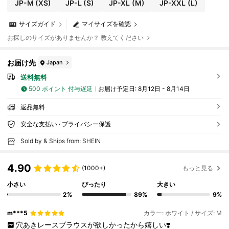
JP-M
(XS)
JP-L
(S)
JP-XL
(M)
JP-XXL
(L)
サイズガイド
マイサイズを確認
お探しのサイズがありませんか？ 教えてください
お届け先
Japan
送料無料
500 ポイント 付与遅延
お届け予定日:
8月12日 - 8月14日
返品無料
安全な支払い · プライバシー保護
Sold by & Ships from: SHEIN
4.90
(1000+)
もっと見る
小さい
ぴったり
大きい
2%
89%
9%
m***5
カラー: ホワイト / サイズ: M
穴あきレースブラウスが欲しかったから嬉しい❣️