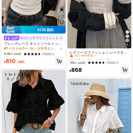
4
¥178 節約
#コケッテアウトフィット
フレンチレース キャミソールトップ
6
#1 ベストセラー
に ファブリック フレッシュなノースリーブキャミソール
パッド入りバスト ホワイト アンダー
#7 ベストセラー
短い 女性用タンクトップ&キャミス
シャツ カジュアル
売り切れ間近！
レディースファッション レースキャ
6.6k+ sold
(1000+)
ミソールトップ カジュアル ホワイト
#1 ベストセラー
#1 ベストセラー
に ファブリック フレッシュなノースリーブキャミソール
に ファブリック フレッシュなノースリーブキャミソール
810
夏用 エステティック
¥
-18%
売り切れ間近！
売り切れ間近！
10k+ sold
(1000+)
#1 ベストセラー
に ファブリック フレッシュなノースリーブキャミソール
868
¥
売り切れ間近！