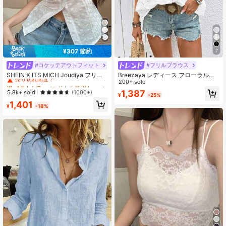
¥307 節約
7
#コケッテアウトフィット
#フリルブラウス
#1 ベストセラー
に ボホ 女性用トップス、ブラウス、Tシャツ
売り切れ間近！
SHEIN X ITS MICH Joudiya フリル
Breezaya レディース フローラル刺
トリム パフスリーブ ボタン前開き
繍 シングルブレスト フリルスリーブ
200+ sold
#1 ベストセラー
#1 ベストセラー
に ボホ 女性用トップス、ブラウス、Tシャツ
に ボホ 女性用トップス、ブラウス、Tシャツ
ブラウス バケーションアウトフィッ
カジュアル ルーズブラウス
1,387
売り切れ間近！
売り切れ間近！
5.8k+ sold
(1000+)
¥
-25%
ト ウィメンズ ボヘミアン
#1 ベストセラー
に ボホ 女性用トップス、ブラウス、Tシャツ
1,401
¥
-18%
売り切れ間近！