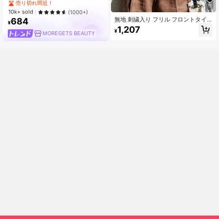
売り切れ間近！
11
10k+ sold
(1000+)
無地 刺繍入り フリル フロントタイ
684
¥
ボタン ランタンスリーブ ブラウス
1,207
¥
バケーション 夏用 女性向け
MOREGETS BEAUTY