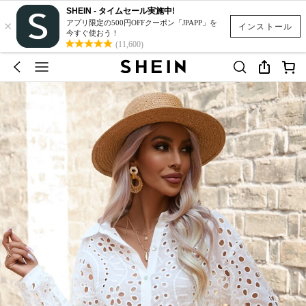
SHEIN - タイムセール実施中!
×
アプリ限定の500円OFFクーポン「JPAPP」を
インストール
今すぐ使おう！
(11,600)