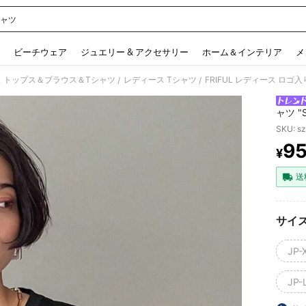
シャツ
 and down arrow keys to navigate search 検索履歴 and 人気ワード. Press Enter to 
ビーチウェア
ジュエリー & アクセサリー
ホーム＆インテリア
メ
 トップス＆ブラウス＆Tシャツ
レディース Tシャツ
FRIFUL レディース ロゴ入り
/
/
ャツ "S
SKU: s
9
¥
PR
送
サイ
JP-
JP-L