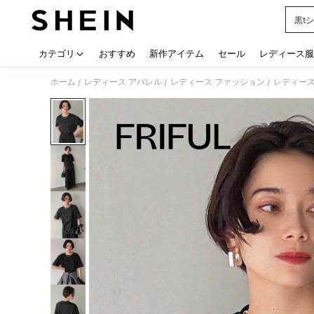
黒t
Use up
カテゴリ
おすすめ
新作アイテム
セール
レディース服
ホーム
レディース アパレル
レディース ファッション
レディース
/
/
/