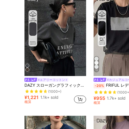
12
#エアリーコットン
#カジュアルコ
DAZY スローガングラフィックドロップショルダーTシャツ Keep Smiling ENERGY ATTITUDE See For Good Time For Happiness オーバーサイズTシャツ
FRIFUL レディース夏 無地パッチワーク シ
-20%
(1000+)
(1000+
¥1,221
1.1k+ sold
¥955
1.7k+ sold
概算
概算