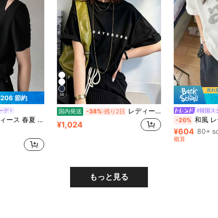
36
¥206 節約
レディース 綿素材 プリント柄 半袖 T シャツ クルーネック カジュアル 柔らか肌触り 通気性良好 夏新作 普段着 通勤着 おしゃれデイリーカジュアルトップス
ーデ
#韓国ス
国内発送
-38%
残り2日
ムフィット 美シルエット 万能 半袖Tシャツ
和風 レディース 春夏 ルーズ ラ
-20%
¥1,024
¥604
80+ s
概算
もっと見る