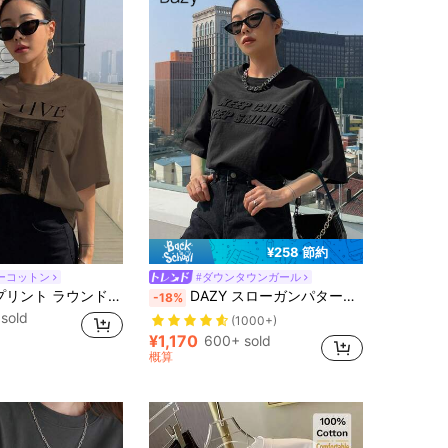
¥258 節約
ーコットン
#ダウンタウンガール
DAZY レタープリント ラウンドネック ルーズフィット 半袖Tシャツ、アクティブサマー、グラフィックTシャツ、レディース
DAZY スローガンパターンドロップショルダーTシャツ KEEP CALM KEEP SMILING オーバーサイズTシャツ
-18%
 sold
(1000+)
¥1,170
600+ sold
概算