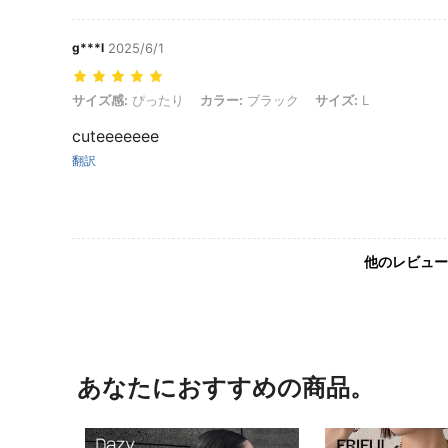
g***l
2025/6/1
サイズ感: ぴったり, カラー: ブラック, サイズ: L
サイズ感:
ぴったり
カラー:
ブラック
サイズ:
L
cuteeeeeee
翻訳
他のレビュー
あなたにおすすめの商品。