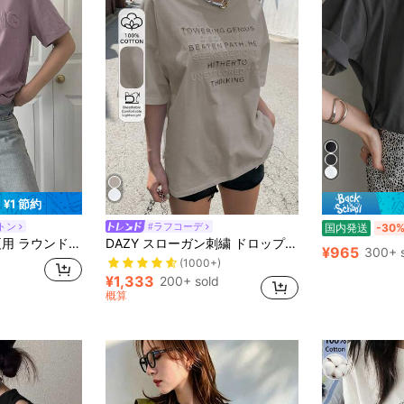
¥1 節約
トン
#ラフコーデ
国内発送
-30
DAZY レディース夏用 ラウンドネック 半袖 ルーズカジュアルTシャツ 3Dレター装飾付き
DAZY スローガン刺繍 ドロップショルダーTシャツ "TOWERING GENIUS DISDAINS A BEATEN PATH HE SEEKS REGIONS HITHERTO UNEXPLORED AND THINKING" オーバーサイズTシャツ
¥965
300+ 
(1000+)
¥1,333
200+ sold
概算