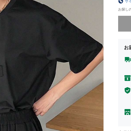
サ
お探し
申し訳
お