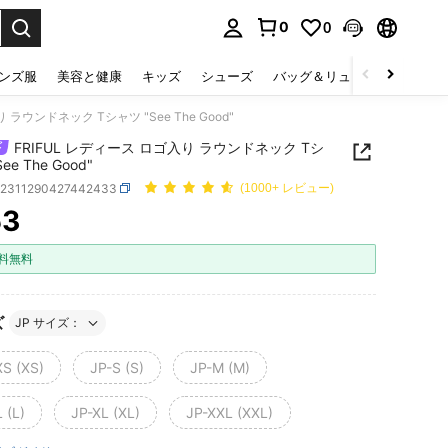
0
0
select.
ンズ服
美容と健康
キッズ
シューズ
バッグ＆リュック
下着＆
 ラウンドネック Tシャツ "See The Good"
FRIFUL レディース ロゴ入り ラウンドネック Tシ
ee The Good"
z2311290427442433
(1000+ レビュー)
53
ICE AND AVAILABILITY
料無料
ズ
JP サイズ：
XS (XS)
JP-S (S)
JP-M (M)
 (L)
JP-XL (XL)
JP-XXL (XXL)