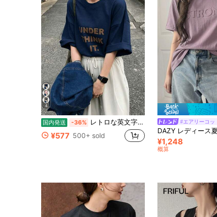
4
レトロな英文字プリント 藏青色 半袖 Tシャツ 100%綿 レディース 日常着 ゆったりカット、国内発送、女性用服、夏服、新作、レディース半袖Tシャツ1枚、無地デザイン、通常の長さ、綿素材使用で快適、洗濯機可。
#エアリーコッ
国内発送
-36%
¥577
500+ sold
¥1,248
概算