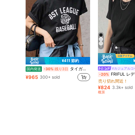
7
¥411 節約
タイガーレタープリント柄ルーズフィット半袖Tシャツ 100%コットン 200グラム レディース半袖トップス 1枚
#カジュアルコ
国内発送
-30%
残り3日
FRIFUL レディース 春夏 無地 スリ
-20%
¥965
300+ sold
売り切れ間近！
¥824
3.3k+ sold
概算