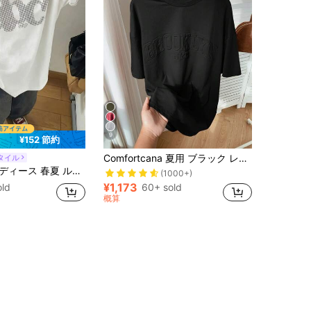
9
¥152 節約
Comfortcana 夏用 ブラック レター型押し ドロップショルダー グラフィックTシャツ
タイル
ウンドネック カジュアル 万能 レタープリント 半袖Tシャツ 夏服 ホワイト
(1000+)
¥1,173
60+ sold
old
概算