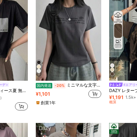
17
ミニマルな文字プリントデザイン、ゆったりとしたラウンドネックのカジュアルトップス、サマースタイル、日本製、純綿のレディース半袖Tシャツ。
ーデ
#エアリ
国内発送
-20%
アーメッシュ ルーズカジュアル 多用途Tシャツ
¥1,101
¥1,191
1.5k+
)
概算
創業1年