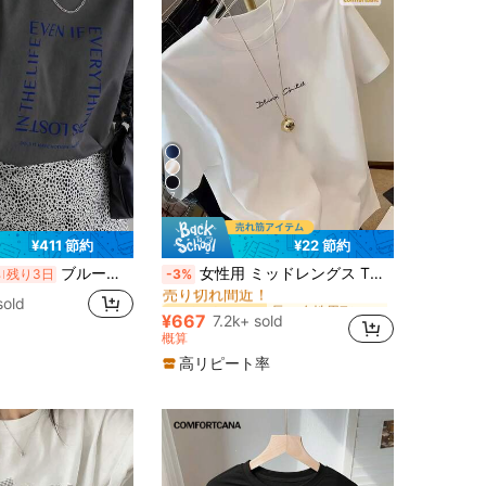
7
¥411 節約
¥22 節約
長い 女性用Tシャツ
#9 ベストセラー
ブルーロゴフレームプリント ホワイト 半袖Tシャツ 綿100％ レディース ビッグシルエット シンプルコーデ
女性用 ミッドレングス Tシャツ、スタイリッシュなグラフィックティー アンダーシャツ #3333 カジュアル サマー
%
残り3日
-3%
売り切れ間近！
長い 女性用Tシャツ
長い 女性用Tシャツ
#9 ベストセラー
#9 ベストセラー
sold
売り切れ間近！
売り切れ間近！
¥667
7.2k+ sold
長い 女性用Tシャツ
#9 ベストセラー
概算
売り切れ間近！
高リピート率