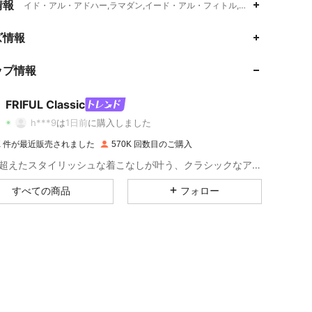
情報
イド・アル・アドハー,ラマダン,イード・アル・フィトル,ドロップショルダ
4.80
2.3K
402K
ズ情報
ップ情報
4.80
2.3K
402K
FRIFUL Classic
4.80
2.3K
402K
h***9
は
1日前
に購入しました
0K 件が最近販売されました
570K 回数目のご購入
4.80
2.3K
402K
日常を超えたスタイリッシュな着こなしが叶う、クラシックなアイテムをお届け。
すべての商品
フォロー
4.80
2.3K
402K
4.80
2.3K
402K
4.80
2.3K
402K